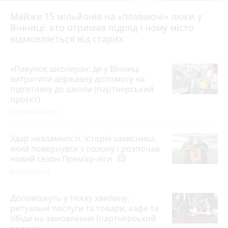
Майже 15 мільйонів на «плаваючі» люки у
Вінниці: хто отримав підряд і чому місто
відмовляється від старих
«Пакунок школяра»: де у Вінниці
витратити державну допомогу на
підготовку до школи (партнерський
проєкт)
3 серпня 2026 р.
Удар незламності: історія захисника,
який повернувся з полону і розпочав
новий сезон Прем’єр-ліги
photo_camera
Вчора о 20:15
Допоможуть у тяжку хвилину:
ритуальні послуги та товари, кафе та
обіди на замовлення (партнерський