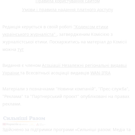
Правила користування сайтом
Умови і правила надання платного доступу
Редакція керується в своїй роботі
"Кодексом етики
українського журналіста"
, затвердженим Комісією з
журналістської етики. Поскаржитись на матеріал до Комісії
можна
тут
Видання є членом
Асоціації Незалежні регіональні видавці
України
та Всесвітньої асоціації видавців
WAN-IFRA
Матеріали з позначками "Новини компаній", "Прес-служба",
"Реклама" та "Партнерський проєкт" опубліковані на правах
реклами.
Здійснено за підтримки програми «Сильніші разом: Медіа та