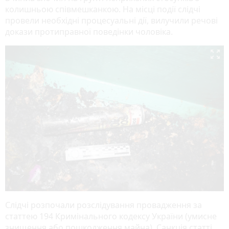
колишньою співмешканкою. На місці події слідчі
провели необхідні процесуальні дії, вилучили речові
докази протиправної поведінки чоловіка.

Слідчі розпочали розслідування провадження за
статтею 194 Кримінального кодексу України (умисне
знищення або пошкодження майна). Санкція статті