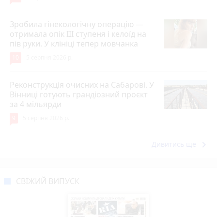
Зробила гінекологічну операцію —
отримала опік ІІІ ступеня і келоїд на
пів руки. У клініці тепер мовчанка
10
5 серпня 2026 р.
Реконструкція очисних на Сабарові. У
Вінниці готують грандіозний проєкт
за 4 мільярди
9
5 серпня 2026 р.
keyboard_arrow_right
Дивитись ще
СВІЖИЙ ВИПУСК