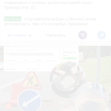
повернувся з полону і розпочав новий сезон
Прем’єр-ліги
photo_camera
«Сертифікати добра»: у Вінниці знову
Від читача
допомагають тим, хто потребує підтримки
Всі новини
Підпишись
12