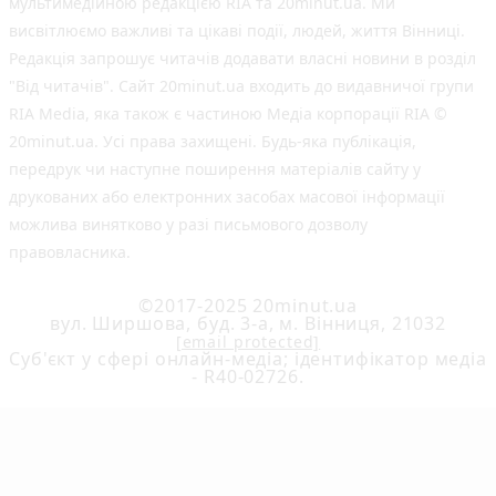
мультимедійною редакцією RIA та 20minut.ua. Ми
висвітлюємо важливі та цікаві події, людей, життя Вінниці.
Редакція запрошує читачів додавати власні новини в розділ
"Від читачів". Сайт 20minut.ua входить до видавничої групи
RIA Media, яка також є частиною Медіа корпорації RIA ©
20minut.ua. Усі права захищені. Будь-яка публiкацiя,
передрук чи наступне поширення матеріалів сайту у
друкованих або електронних засобах масової інформації
можлива винятково у разі письмового дозволу
правовласника.
©2017-2025 20minut.ua
вул. Ширшова, буд. 3-а, м. Вінниця, 21032
[email protected]
Cуб'єкт у сфері онлайн-медіа; ідентифікатор медіа
- R40-02726.