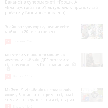
Вакансії в супермаркеті «Грош», АН
4 серпня 2026 р.
«Благоустрій» та 51 актуальних пропозицій
роботи у Вінниці (оновлено)
Знайшов чужу картку і купив квіти
майже на 20 тисяч гривень
19
4 серпня 2026 р.
Квартири у Вінниці та майно на
десятки мільйонів: ДБР оголосило
підозру екслогісту Повітряних сил
photo_camera
play_circle_filled
17
Вчора о 10:37
Майже 15 мільйонів на «плаваючі»
люки у Вінниці: хто отримав підряд і
чому місто відмовляється від старих
12
Вчора о 13:42