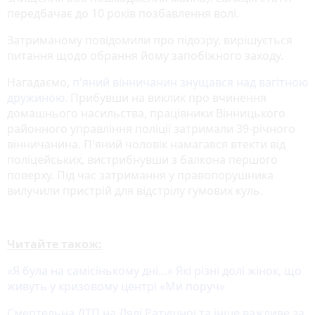
передбачає до 10 років позбавлення волі.
Затриманому повідомили про підозру, вирішується
питання щодо обрання йому запобіжного заходу.
Нагадаємо,
п'яний вінничанин знущався над вагітною
дружиною.
Прибувши на виклик про вчинення
домашнього насильства, працівники Вінницького
районного управління поліції затримали 39-річного
вінничанина. П'яний чоловік намагався втекти від
поліцейських, вистрибнувши з балкона першого
поверху. Під час затримання у правопорушника
вилучили пристрій для відстрілу гумових куль.
Читайте також:
«Я була на самісінькому дні…» Які різні долі жінок, що
живуть у кризовому центрі «Ми поруч»
Смертельна ДТП на Лялі Ратушної та інше важливе за