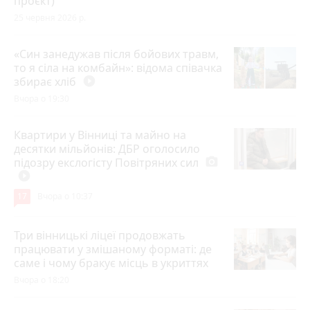
проєкт)
25 червня 2026 р.
«Син занедужав після бойових травм,
то я сіла на комбайн»: відома співачка
збирає хліб
play_circle_filled
Вчора о 19:30
Квартири у Вінниці та майно на
десятки мільйонів: ДБР оголосило
підозру екслогісту Повітряних сил
photo_camera
play_circle_filled
17
Вчора о 10:37
Три вінницькі ліцеї продовжать
працювати у змішаному форматі: де
саме і чому бракує місць в укриттях
Вчора о 18:20