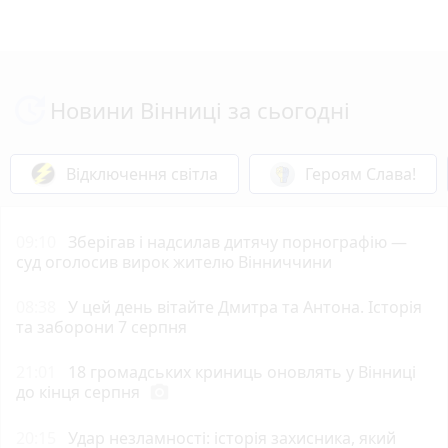
Новини Вінниці за сьогодні
Відключення світла
Героям Слава!
09:10
Зберігав і надсилав дитячу порнографію —
суд оголосив вирок жителю Вінниччини
08:38
У цей день вітайте Дмитра та Антона. Історія
та заборони 7 серпня
21:01
18 громадських криниць оновлять у Вінниці
до кінця серпня
photo_camera
20:15
Удар незламності: історія захисника, який