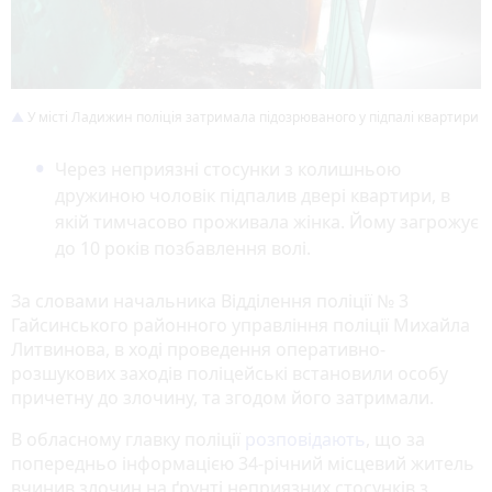
У місті Ладижин поліція затримала підозрюваного у підпалі квартири
Через неприязні стосунки з колишньою
дружиною чоловік підпалив двері квартири, в
якій тимчасово проживала жінка. Йому загрожує
до 10 років позбавлення волі.
За словами начальника Відділення поліції № 3
Гайсинського районного управління поліції Михайла
Литвинова, в ході проведення оперативно-
розшукових заходів поліцейські встановили особу
причетну до злочину, та згодом його затримали.
В обласному главку поліції
розповідають
, що за
попередньо інформацією 34-річний місцевий житель
вчинив злочин на ґрунті неприязних стосунків з