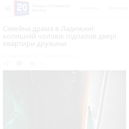
Пишеш ти! Коментує
Всі новини
Обговорен
Вінниця
Сімейна драма в Ладижині:
колишній чоловік підпалив двері
квартири дружини
25 жовтня 2022 р.
Ольга БОБРУСЬ
chat_bubble
share
visibility
0
0
1023