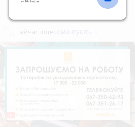
коментують
Найчастіше
241