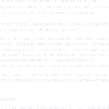
інниці патрульні зупинили чоловіка, який порушив
ендантську годину. Під час поверхневої перевірки у ньо
вили пакетик з речовиною, схожою на наркотики.
 стався вранці 2 вересня на вулиці Родіона Скалецького
є
патрульна поліція Вінницької області.
ейські помітили громадянина, який не виконував вимог
нтської години. Інспектори підійшли до нього, аби перев
відають патрульні. — Спілкуючись із патрульними, чоло
 нервував. Інспектори провели йому поверхневу перевірк
 громадянина виявили поліетиленовий пакетик із
подібною речовиною білого кольору, ймовірно, нарко
 події виїхала слідчо-оперативна група для проведення
ого розслідування та встановлення усіх обставин справи
е також:
а усміхнені першачки. Як пройшов День знань у вінницьк