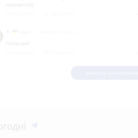
наловити)))
Відповісти
Поділитися
reply
share
rem
Саша
4 вересня 2024 р.
Полицаи!!
Відповісти
Поділитися
reply
share
rem
Дивитись ще 4 відповід
огодні