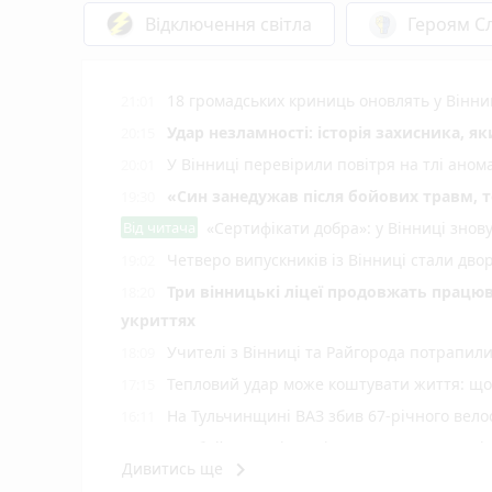
Відключення світла
Героям Сл
18 громадських криниць оновлять у Вінни
21:01
Удар незламності: історія захисника, я
20:15
У Вінниці перевірили повітря на тлі ано
20:01
«Син занедужав після бойових травм, то
19:30
Від читача
«Сертифікати добра»: у Вінниці знов
Четверо випускників із Вінниці стали д
19:02
Три вінницькі ліцеї продовжать працюв
18:20
укриттях
Учителі з Вінниці та Райгорода потрапил
18:09
Тепловий удар може коштувати життя: що 
17:15
На Тульчинщині ВАЗ збив 67-річного вело
16:11
Комбайн загорівся під час жнив, а дитячі
15:05
keyboard_arrow_right
Дивитись ще
У Вінниці зафіксували новий температур
14:06