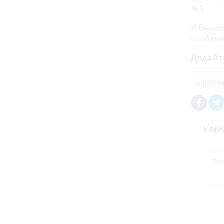
№5
У Вінниц
особлив
Додайт
наркот
Коме