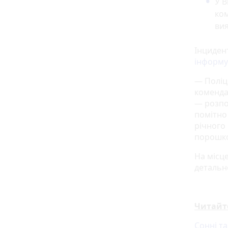
У В
ком
вия
Інцидент
інформу
— Поліц
коменда
— розпо
помітно
річного
порошко
На місце
детальн
Читайт
Сонні т