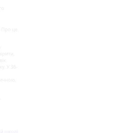
го
. Про це
и
ірити,
вік
у. У 36-
тичною.
.
ій школі