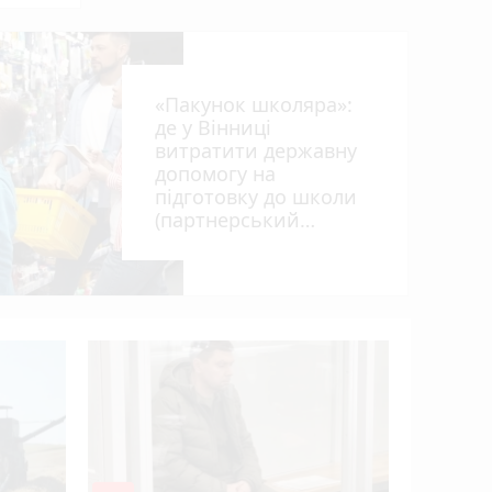
від
«Пакунок школяра»:
де у Вінниці
витратити державну
допомогу на
підготовку до школи
(партнерський
ил
проєкт)
Удар незл
захисник
полону і
Прем’єр-