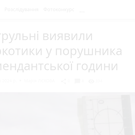
...
Розслідування
Фотоконкурс
трульні виявили
ркотики у порушника
ендантської години
 2024 р.
Марія ЛЄХОВА
chat_bubble
share
visibility
0
8
334