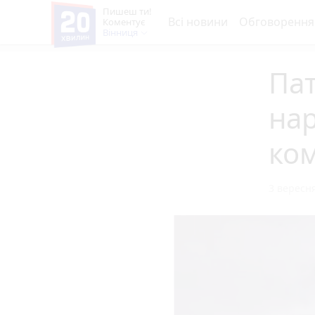
Пишеш ти!
Всі новини
Обговорення
Коментує
Вінниця
Па
на
ком
3 вересня