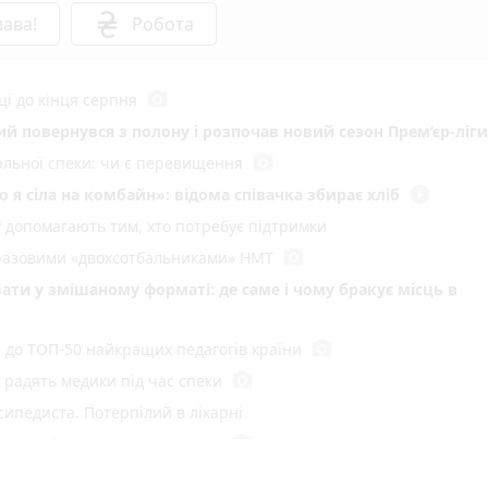
ава!
Робота
photo_camera
ці до кінця серпня
кий повернувся з полону і розпочав новий сезон Прем’єр-ліги
photo_camera
мальної спеки: чи є перевищення
play_circle_filled
 я сіла на комбайн»: відома співачка збирає хліб
у допомагають тим, хто потребує підтримки
photo_camera
воразовими «двохсотбальниками» НМТ
ати у змішаному форматі: де саме і чому бракує місць в
photo_camera
и до ТОП-50 найкращих педагогів країни
photo_camera
радять медики під час спеки
сипедиста. Потерпілий в лікарні
photo_camera
 пустощі спалили 10 тонн сіна
ний рекорд