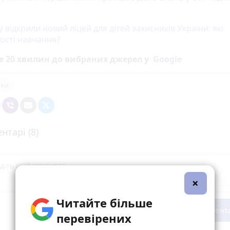
і відкрили новий ліцей для дітей захисників України: які
ості навчання?
е 20 хвилин до вибраних джерел у
Google
ики
нтарі (8)
×
Читайте більше
Опублікувати комент
перевірених