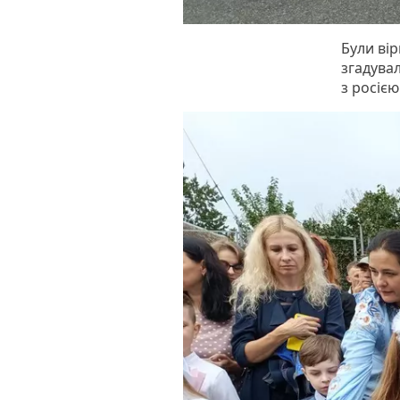
Були вір
згадувал
з росією