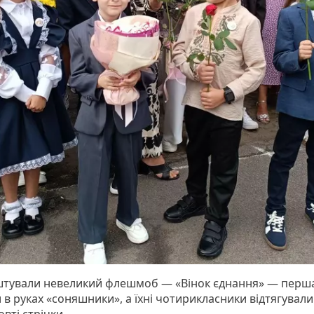
тували невеликий флешмоб — «Вінок єднання» — перш
в руках «соняшники», а їхні чотирикласники відтягували 