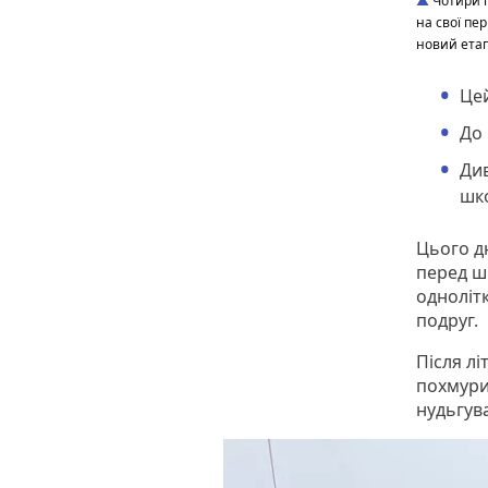
Чотири п
на свої пе
новий ета
Цей
До 
Ди
шко
Цього дн
перед ш
однолітк
подруг.
Після л
похмурий
нудьгув