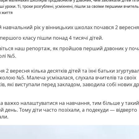
ари маленьких школярів продзвонили у дзвоник, чим закликали дітей піти 
рші уроки. Ті, трохи розгублені, усміхнені, пішли за своїми першими вчител
п життя
 навчальний рік у вінницьких школах почався 2 вересня
першого класу пішли понад 4 тисячі дітей.
віться наш репортаж, як пройшов перший дзвоник у поч
лі №5.
я 2 вересня кілька десятків дітей та їхні батьки згуртува
колою №5. Малеча усміхалася, слухала вчителів та своїх
ів, які виступали перед закладом, заводила собі нових др
іта важко налаштуватися на навчання, тим більше у такий
 день. Тому діти часто позіхали, а подекуди — відверто
али.