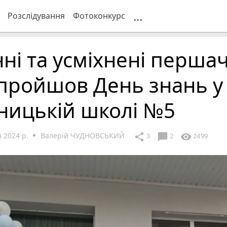
...
Розслідування
Фотоконкурс
ні та усміхнені перша
пройшов День знань у
ницькій школі №5
 2024 р.
Валерій ЧУДНОВСЬКИЙ
chat_bubble
share
visibility
3
2
2499