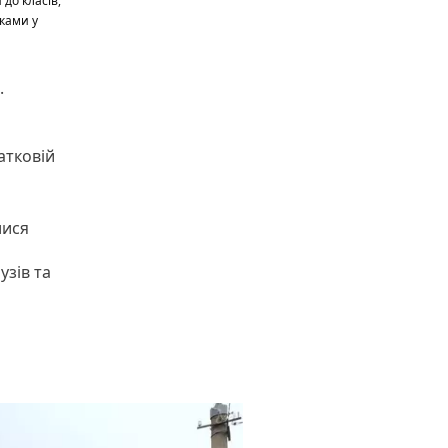
до класів,
ьками у
.
атковій
лися
узів та