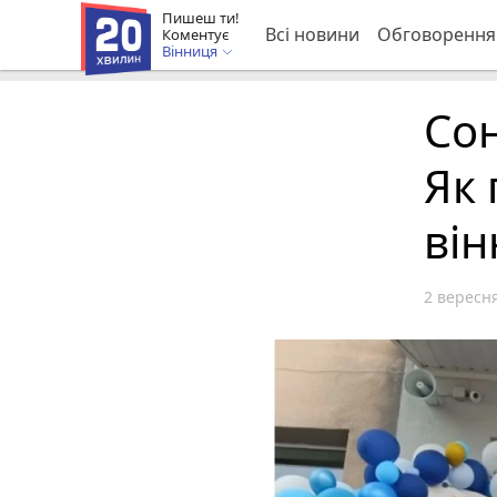
Пишеш ти!
Всі новини
Обговорення
Коментує
Вінниця
Сон
Як 
він
2 вересня