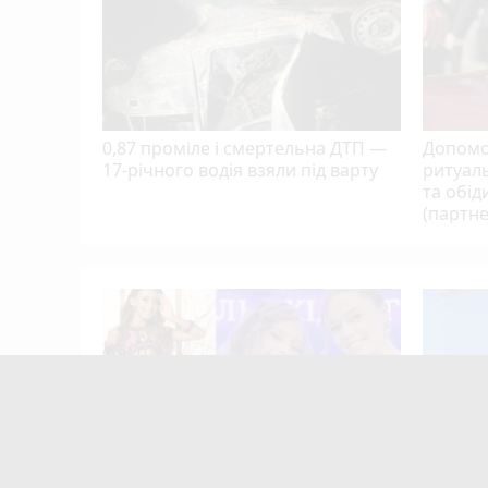
0,87 проміле і смертельна ДТП —
Допомо
17-річного водія взяли під варту
ритуаль
та обід
(партне
і: хто
сто