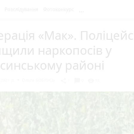
...
Розслідування
Фотоконкурс
рація «Мак». Поліцейс
щили наркопосів у
синському районі
2021 р.
Ольга БОБРУСЬ
chat_bubble
share
visibility
1
0
93