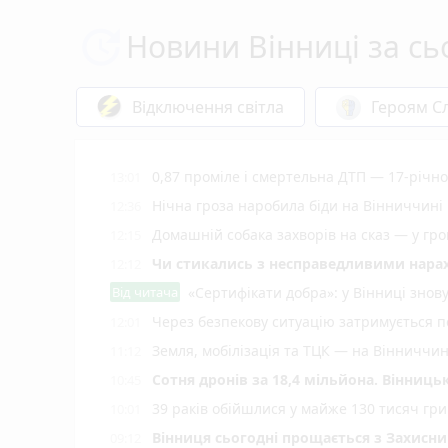
Новини Вінниці за сь
Відключення світла
Героям Сл
0,87 проміле і смертельна ДТП — 17-річног
13:01
Нічна гроза наробила біди на Вінниччині
12:36
Домашній собака захворів на сказ — у гр
12:15
Чи стикались з несправедливими нара
12:12
Від читача
«Сертифікати добра»: у Вінниці знов
Через безпекову ситуацію затримується п
12:01
Земля, мобілізація та ТЦК — на Вінниччи
11:12
Сотня дронів за 18,4 мільйона. Вінниц
10:45
39 раків обійшлися у майже 130 тисяч гри
10:01
Вінниця сьогодні прощається з Захисн
09:12