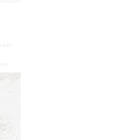
пільської
и 640
изу.