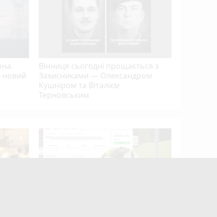
она.
Вінниця сьогодні прощається з
а новий
Захисниками — Олександром
Кушніром та Віталієм
Терновським
Від Вінн
як місцев
виховує 
танцівн
mode_comment
12