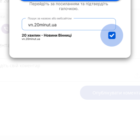
е 20 хвилин до вибраних джерел у
Google
ики
нтарі
Опублікувати комент