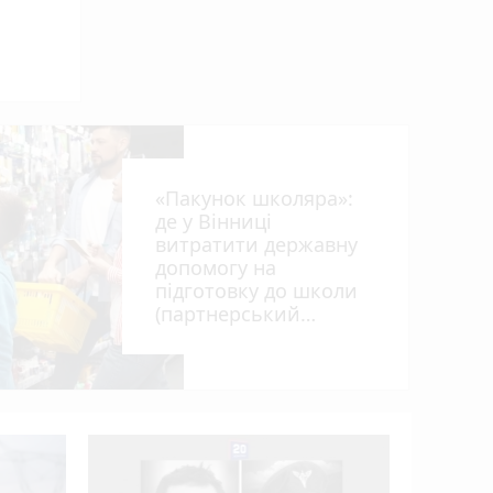
«Пакунок школяра»:
photo_camera
де у Вінниці
витратити державну
допомогу на
підготовку до школи
(партнерський
проєкт)
0,87 про
17-річног