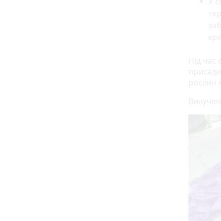
У с
тер
заб
кр
​​​​​​Пі
присади
рослин 
Вилучен