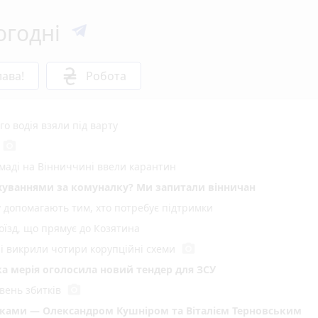
огодні
ава!
Робота
о водія взяли під варту
photo_camera
омаді на Вінниччині ввели карантин
хуваннями за комуналку? Ми запитали вінничан
у допомагають тим, хто потребує підтримки
оїзд, що прямує до Козятина
photo_camera
ні викрили чотири корупційні схеми
ька мерія оголосила новий тендер для ЗСУ
photo_camera
вень збитків
иками — Олександром Кушніром та Віталієм Терновським