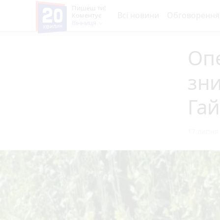
Пишеш ти!
Всі новини
Обговорення
Коментує
Вінниця
Опе
зни
Гай
17 липня 