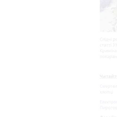
Слідчі 
статті 
Криміна
покаранн
Читайт
Смертел
хлопці
Електро
Пирого