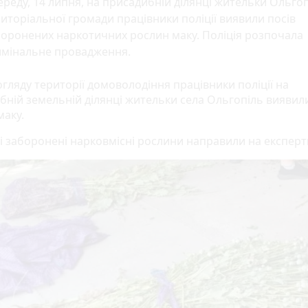
ереду, 14 липня, на присадибній ділянці жительки Ольго
иторіальної громади працівники поліції виявили посів
оронених наркотичних рослин маку. Поліція розпочала
имінальне провадження.
д час огляду території домоволодіння працівники поліції на
бній земельній ділянці жительки села Ольгопіль виявил
маку.
і заборонені нарковмісні рослини направили на експерт