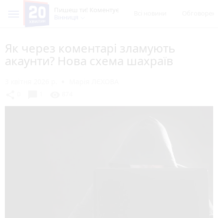
Пишеш ти! Коментує
Всі новини
Обговорен
Вінниця
Як через коментарі зламують
акаунти? Нова схема шахраїв
3 квітня 2026 р.
Марія ЛЄХОВА
chat_bubble
share
visibility
0
1
874