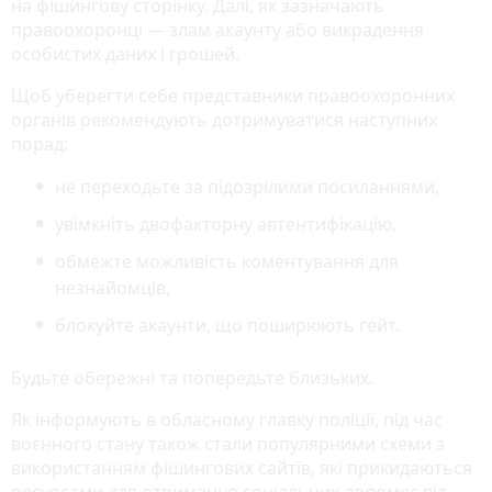
на фішингову сторінку. Далі, як зазначають
правоохоронці — злам акаунту або викрадення
особистих даних і грошей.
Щоб уберегти себе представники правоохоронних
органів рекомендують дотримуватися наступних
порад:
не переходьте за підозрілими посиланнями,
увімкніть двофакторну автентифікацію,
обмежте можливість коментування для
незнайомців,
блокуйте акаунти, що поширюють гейт.
Будьте обережні та попередьте близьких.
Як інформують в обласному главку поліції, під час
воєнного стану також стали популярними схеми з
використанням фішингових сайтів, які прикидаються
ресурсами для отримання соціальних допомог від