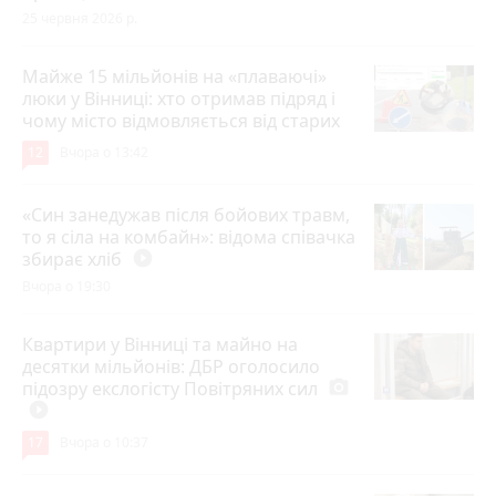
25 червня 2026 р.
Майже 15 мільйонів на «плаваючі»
люки у Вінниці: хто отримав підряд і
чому місто відмовляється від старих
12
Вчора о 13:42
«Син занедужав після бойових травм,
то я сіла на комбайн»: відома співачка
збирає хліб
play_circle_filled
Вчора о 19:30
Квартири у Вінниці та майно на
десятки мільйонів: ДБР оголосило
підозру екслогісту Повітряних сил
photo_camera
play_circle_filled
17
Вчора о 10:37