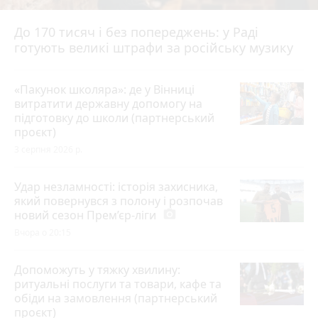
До 170 тисяч і без попереджень: у Раді
готують великі штрафи за російську музику
«Пакунок школяра»: де у Вінниці
витратити державну допомогу на
підготовку до школи (партнерський
проєкт)
3 серпня 2026 р.
Удар незламності: історія захисника,
який повернувся з полону і розпочав
новий сезон Прем’єр-ліги
photo_camera
Вчора о 20:15
Допоможуть у тяжку хвилину:
ритуальні послуги та товари, кафе та
обіди на замовлення (партнерський
проєкт)