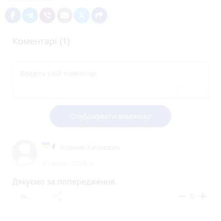
Коментарі (1)
Опублікувати коментар
Ксения Кизлевич
4 квітня 2026 р.
Дякуємо за попередження.
reply
share
remove
add
0