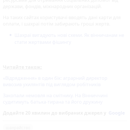
держави, фондів, міжнародних організацій.
На таких сайтах користувачі вводять дані карти для
оплати, і шахраї потім забирають гроші жертв.
Шахраї вигадують нові схеми. Як вінничанам не
стати жертвами фішингу
Читайте також:
«Відрядження» в один бік: аграрний директор
вивозив ухилянтів під виглядом робітників
Закопали немовля на смітнику. На Вінниччині
судитимуть батька-тирана та його дружину
Додайте 20 хвилин до вибраних джерел у
Google
шахрайство