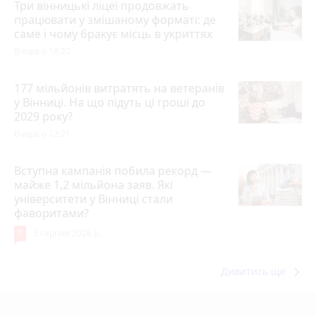
Три вінницькі ліцеї продовжать
працювати у змішаному форматі: де
саме і чому бракує місць в укриттях
Вчора о 18:20
177 мільйонів витратять на ветеранів
у Вінниці. На що підуть ці гроші до
2029 року?
Вчора о 12:21
Вступна кампанія побила рекорд —
майже 1,2 мільйона заяв. Які
університети у Вінниці стали
фаворитами?
7
5 серпня 2026 р.
keyboard_arrow_right
Дивитись ще