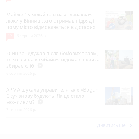
Майже 15 мільйонів на «плаваючі»
люки у Вінниці: хто отримав підряд і
чому місто відмовляється від старих
12
6 серпня 2026 р.
«Син занедужав після бойових травм,
то я сіла на комбайн»: відома співачка
збирає хліб
play_circle_filled
6 серпня 2026 р.
АРМА шукала управителя, але «Bogun
City» знову будують. Як це стало
можливим?
play_circle_filled
7 серпня 2026 р.
keyboard_arrow_right
Дивитись ще