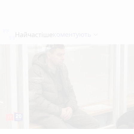
коментують
Найчастіше
17