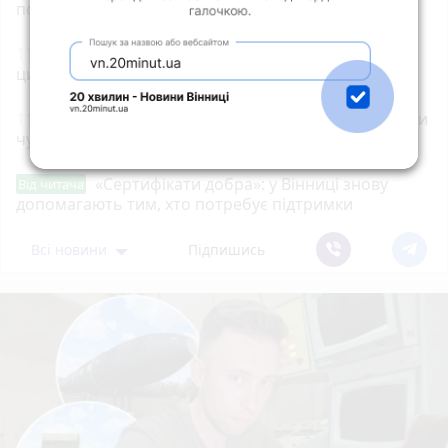
подбати про зір у сонячні дні
11:15
60-річний чоловік ледь не загинув через
цигарку у селі Стрільники
11:02
П’яний 22-річний жмеринчанин хотів вкрасти
чужий скутер, але не зміг його завести
«Сертифікати добра»: у Вінниці знову
Від читача
допомагають тим, хто потребує підтримки
Всі новини
Підпишись