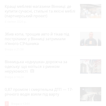
Кращі меблеві магазини Вінниці: де
купити сучасні, стильні та якісні меблі
(партнерський проєкт)
8 липня 2026 р.
Збив копа, трощив авто й тікав під
пострілами: у Вінниці затримали
п’яного СЗЧшника
Вчора о 21:58
Вінницька «однушка» дорожча за
одеську: що коїться з ринком
нерухомості
photo_camera
Вчора о 14:24
0,87 проміле і смертельна ДТП — 17-
річного водія взяли під варту
7
Вчора о 13:01