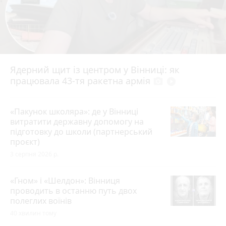
Ядерний щит із центром у Вінниці: як
працювала 43-тя ракетна армія
photo_camera
play_circle_filled
«Пакунок школяра»: де у Вінниці
витратити державну допомогу на
підготовку до школи (партнерський
проєкт)
3 серпня 2026 р.
«Гном» і «Шелдон»: Вінниця
проводить в останню путь двох
полеглих воїнів
40 хвилин тому