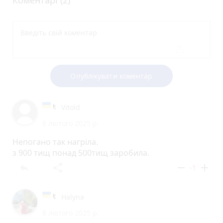
Опублікувати коментар
Vitold
8 лютого 2025 р.
Непогано так нагріла.
з 900 тищ понад 500тищ заробила.
reply
share
remove
add
-1
Halyna
8 лютого 2025 р.