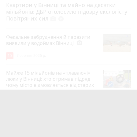
Квартири у Вінниці та майно на десятки
6 серпня 2026 р.
мільйонів: ДБР оголосило підозру екслогісту
Повітряних сил
photo_camera
play_circle_filled
Фекальне забруднення й паразити
виявили у водоймах Вінниці
photo_camera
15
7 серпня 2026 р.
Майже 15 мільйонів на «плаваючі»
люки у Вінниці: хто отримав підряд і
чому місто відмовляється від старих
12
6 серпня 2026 р.
Сунуть грози з градом і шквалами.
Коли буде вісім градусів та
вируватиме негода?
photo_camera
12
6 серпня 2026 р.