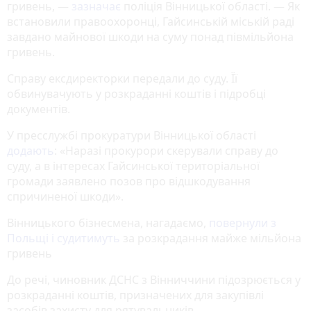
гривень, —
зазначає
поліція Вінницької області. — Як
встановили правоохоронці, Гайсинській міській раді
завдано майнової шкоди на суму понад півмільйона
гривень.
Справу ексдиректорки передали до суду. Її
обвинувачують у розкраданні коштів і підробці
документів.
У пресслужбі прокуратури Вінницької області
додають
: «Наразі прокурори скерували справу до
суду, а в інтересах Гайсинської територіальної
громади заявлено позов про відшкодування
спричиненої шкоди».
Вінницького бізнесмена, нагадаємо,
повернули з
Польщі і судитимуть
за розкрадання майже мільйона
гривень
До речі, чиновник ДСНС з Вінниччини підозрюється у
розкраданні коштів, призначених для закупівлі
засобів захисту для рятувальників.