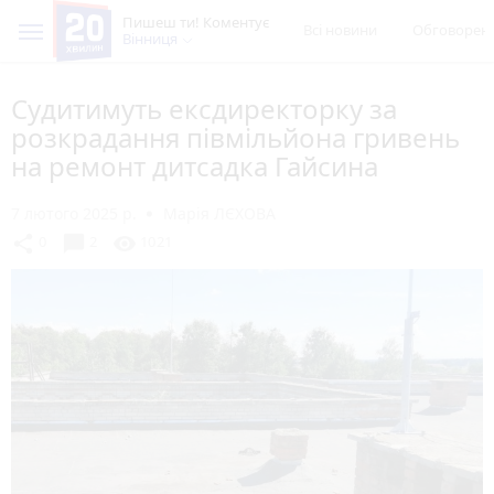
Пишеш ти! Коментує
Всі новини
Обговорен
Вінниця
Судитимуть ексдиректорку за
розкрадання півмільйона гривень
на ремонт дитсадка Гайсина
7 лютого 2025 р.
Марія ЛЄХОВА
chat_bubble
share
visibility
0
2
1021