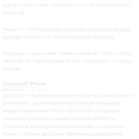
журналістської етики. Поскаржитись на матеріал до Комісії
можна
тут
Видання є членом
Асоціації Незалежні регіональні видавці
України
та Всесвітньої асоціації видавців
WAN-IFRA
Матеріали з позначками "Новини компаній", "Прес-служба",
"Реклама" та "Партнерський проєкт" опубліковані на правах
реклами.
Здійснено за підтримки програми «Сильніші разом: Медіа та
Демократія», що реалізується Всесвітньою асоціацією
видавців новин (WAN-IFRA) у партнерстві з Асоціацією
«Незалежні регіональні видавці України» (АНРВУ) та
Норвезькою асоціацією медіабізнесу (MBL) за підтримки
Норвегії. Погляди авторів не обов’язково відображають