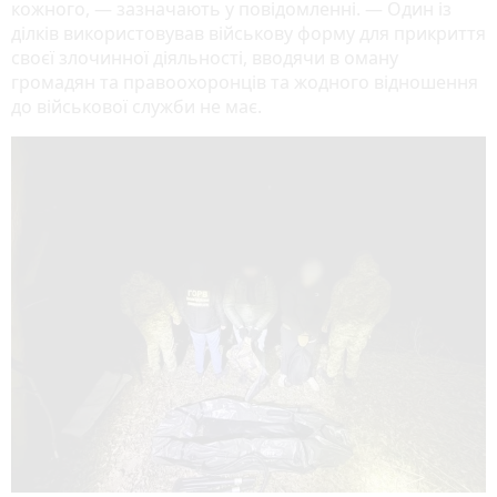
кожного, — зазначають у повідомленні. — Один із
ділків використовував військову форму для прикриття
своєї злочинної діяльності, вводячи в оману
громадян та правоохоронців та жодного відношення
до військової служби не має.