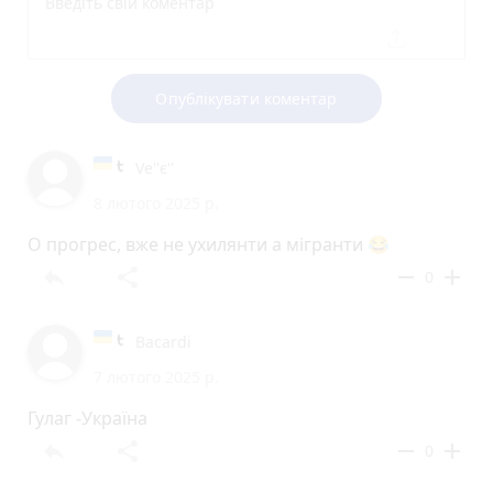
Опублікувати коментар
Ve''є''
8 лютого 2025 р.
О прогрес, вже не ухилянти а мігранти 😂
reply
share
remove
add
0
Bacardi
7 лютого 2025 р.
Гулаг -Україна
reply
share
remove
add
0