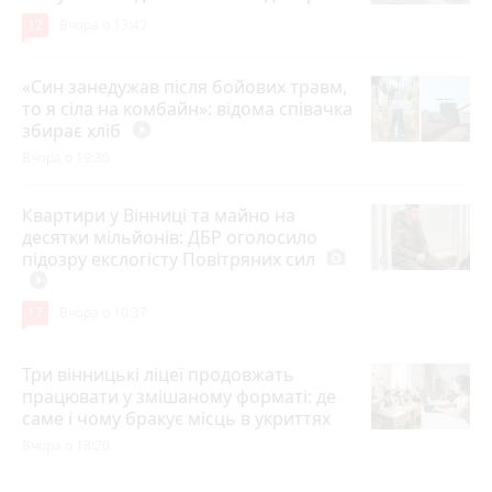
12
Вчора о 13:42
«Син занедужав після бойових травм,
то я сіла на комбайн»: відома співачка
збирає хліб
play_circle_filled
Вчора о 19:30
Квартири у Вінниці та майно на
десятки мільйонів: ДБР оголосило
підозру екслогісту Повітряних сил
photo_camera
play_circle_filled
17
Вчора о 10:37
Три вінницькі ліцеї продовжать
працювати у змішаному форматі: де
саме і чому бракує місць в укриттях
Вчора о 18:20