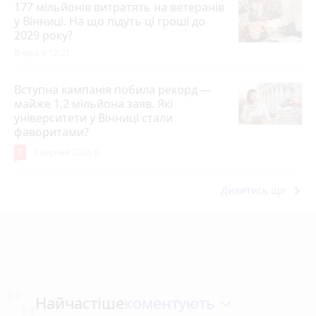
177 мільйонів витратять на ветеранів
у Вінниці. На що підуть ці гроші до
2029 року?
Вчора о 12:21
Вступна кампанія побила рекорд —
майже 1,2 мільйона заяв. Які
університети у Вінниці стали
фаворитами?
7
5 серпня 2026 р.
keyboard_arrow_right
Дивитись ще
коментують
Найчастіше