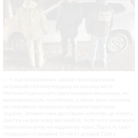
— У ході оперативних заходів прикордонники
затримали поблизу кордону на околиці міста
Могилів-Подільського двох місцевих мешканців, які
виконували роль пособників, а також двох чоловіків,
які планували незаконно залишити територію
України. Зловмисники доставили «клієнтів» до берега
Дністра на власному автомобілі, після чого вони мали
переплисти річку на надувному човні. Вартість такої
«подорожі» становила 10 тисяч доларів США з