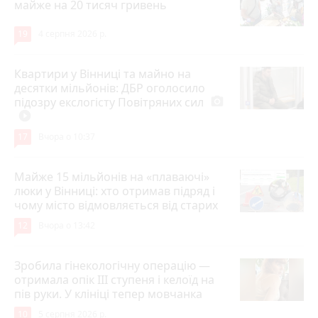
майже на 20 тисяч гривень
19
4 серпня 2026 р.
Квартири у Вінниці та майно на
десятки мільйонів: ДБР оголосило
підозру екслогісту Повітряних сил
photo_camera
play_circle_filled
17
Вчора о 10:37
Майже 15 мільйонів на «плаваючі»
люки у Вінниці: хто отримав підряд і
чому місто відмовляється від старих
12
Вчора о 13:42
Зробила гінекологічну операцію —
отримала опік ІІІ ступеня і келоїд на
пів руки. У клініці тепер мовчанка
10
5 серпня 2026 р.