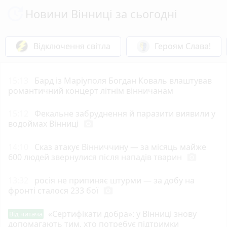
Новини Вінниці за сьогодні
Відключення світла
Героям Слава!
15:13
Бард із Маріуполя Богдан Коваль влаштував
романтичний концерт літнім вінничанам
15:12
Фекальне забруднення й паразити виявили у
водоймах Вінниці
photo_camera
14:10
Сказ атакує Вінниччину — за місяць майже
600 людей звернулися після нападів тварин
photo_camera
13:32
росія не припиняє штурми — за добу на
фронті сталося 233 бої
photo_camera
«Сертифікати добра»: у Вінниці знову
Від читача
допомагають тим, хто потребує підтримки