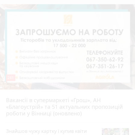
241
Вакансії в супермаркеті «Грош», АН
4 серпня 2026 р.
«Благоустрій» та 51 актуальних пропозицій
роботи у Вінниці (оновлено)
Знайшов чужу картку і купив квіти