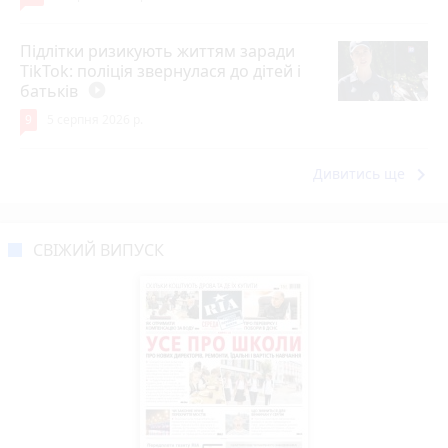
Підлітки ризикують життям заради
TikTok: поліція звернулася до дітей і
батьків
play_circle_filled
9
5 серпня 2026 р.
keyboard_arrow_right
Дивитись ще
СВІЖИЙ ВИПУСК