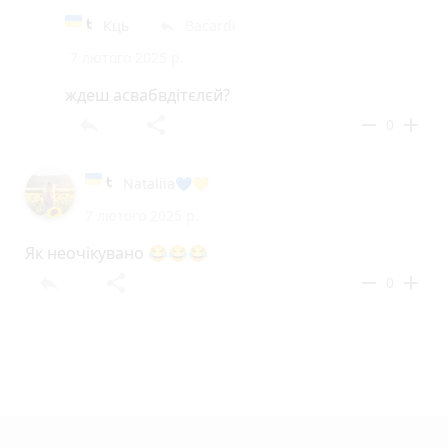
Кць
Bacardi
reply
7 лютого 2025 р.
ждеш асвабвдітєлєй?
reply
share
remove
add
0
Nataliia💙💛
7 лютого 2025 р.
Як неочікувано 😂😂😂
reply
share
remove
add
0