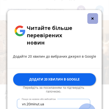
Всі новини
Підпишись
×
Читайте більше
перевірених
новин
Додайте 20 хвилин до вибраних джерел в Google
ДОДАТИ 20 ХВИЛИН В GOOGLE
До 170 тисяч і без попереджень: у Раді
готують великі штрафи за російську музику