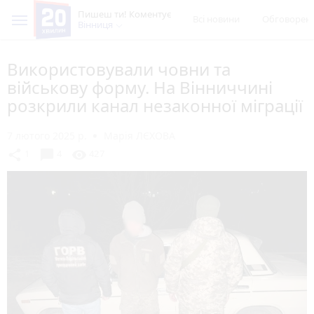
Пишеш ти! Коментує
Всі новини
Обговорен
Вінниця
Використовували човни та
військову форму. На Вінниччині
розкрили канал незаконної міграції
7 лютого 2025 р.
Марія ЛЄХОВА
chat_bubble
share
visibility
1
4
427