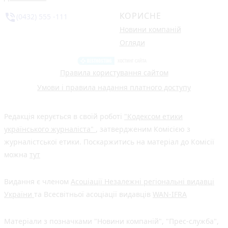
КОРИСНЕ
phone_in_talk
(0432) 555 -111
Новини компаній
Огляди
Правила користування сайтом
Умови і правила надання платного доступу
Редакція керується в своїй роботі
"Кодексом етики
українського журналіста"
, затвердженим Комісією з
журналістської етики. Поскаржитись на матеріал до Комісії
можна
тут
Видання є членом
Асоціації Незалежні регіональні видавці
України
та Всесвітньої асоціації видавців
WAN-IFRA
Матеріали з позначками "Новини компаній", "Прес-служба",