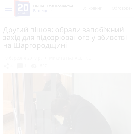
Пишеш ти! Коментує
Всі новини
Обговорен
Вінниця
Другий пішов: обрали запобіжний
захід для підозрюваного у вбивстві
на Шаргородщині
19 березня 2019 р.
Микита ПАНАСЕНКО
chat_bubble
share
visibility
4
1
1527