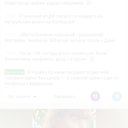
Шаргороді майже відреставрували
photo_camera
20:07
П'янючий водій лаявся та кидався на
патрульних вночі на Келецькій
19:22
«Ми побачили порожній і розорений
Могилів»: знайшли 300-річні записи посла з Данії
19:13
Після +38 погода різко зміниться. Коли
Вінниччину накриють дощі та грози
photo_camera
В Україні почали продавати два нові
Від читача
газовані напої без цукру — зі смаком крем-соди та
полуниці з вершками
Всі новини
Підпишись