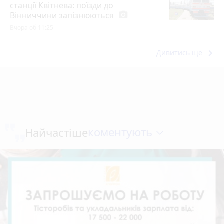
станції Квітнева: поїзди до
Вінниччини запізнюються
photo_camera
Вчора об 11:25
keyboard_arrow_right
Дивитись ще
коментують
Найчастіше