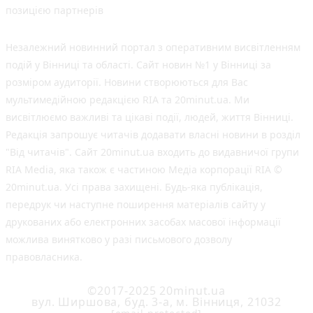
позицією партнерів
Незалежний новинний портал з оперативним висвітленням
подій у Вінниці та області. Сайт новин №1 у Вінниці за
розміром аудиторії. Новини створюються для Вас
мультимедійною редакцією RIA та 20minut.ua. Ми
висвітлюємо важливі та цікаві події, людей, життя Вінниці.
Редакція запрошує читачів додавати власні новини в розділ
"Від читачів". Сайт 20minut.ua входить до видавничої групи
RIA Media, яка також є частиною Медіа корпорації RIA ©
20minut.ua. Усі права захищені. Будь-яка публiкацiя,
передрук чи наступне поширення матеріалів сайту у
друкованих або електронних засобах масової інформації
можлива винятково у разі письмового дозволу
правовласника.
©2017-2025 20minut.ua
вул. Ширшова, буд. 3-а, м. Вінниця, 21032