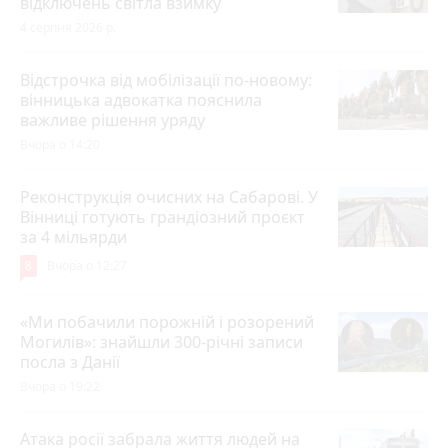
відключень світла взимку
4 серпня 2026 р.
Відстрочка від мобілізації по-новому:
вінницька адвокатка пояснила
важливе рішення уряду
Вчора о 14:20
Реконструкція очисних на Сабарові. У
Вінниці готують грандіозний проєкт
за 4 мільярди
8
Вчора о 12:27
«Ми побачили порожній і розорений
Могилів»: знайшли 300-річні записи
посла з Данії
Вчора о 19:22
Атака росії забрала життя людей на