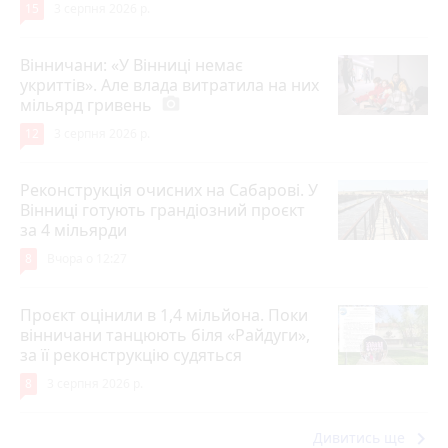
15
3 серпня 2026 р.
Вінничани: «У Вінниці немає
укриттів». Але влада витратила на них
мільярд гривень
photo_camera
12
3 серпня 2026 р.
Реконструкція очисних на Сабарові. У
Вінниці готують грандіозний проєкт
за 4 мільярди
8
Вчора о 12:27
Проєкт оцінили в 1,4 мільйона. Поки
вінничани танцюють біля «Райдуги»,
за її реконструкцію судяться
8
3 серпня 2026 р.
keyboard_arrow_right
Дивитись ще