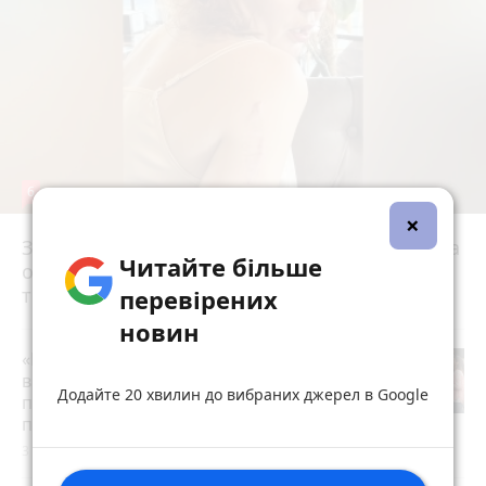
6
×
Зробила гінекологічну операцію — отримала
Читайте більше
опік ІІІ ступеня і келоїд на пів руки. У клініці
тепер мовчанка
перевірених
новин
«Пакунок школяра»: де у Вінниці
витратити державну допомогу на
Додайте 20 хвилин до вибраних джерел в Google
підготовку до школи (партнерський
проєкт)
3 серпня 2026 р.