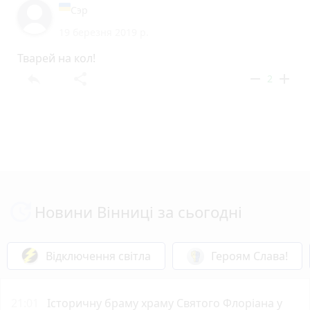
Сэр
19 березня 2019 р.
Тварей на кол!
reply
share
remove
add
2
Новини Вінниці за сьогодні
Відключення світла
Героям Слава!
21:01
Історичну браму храму Святого Флоріана у