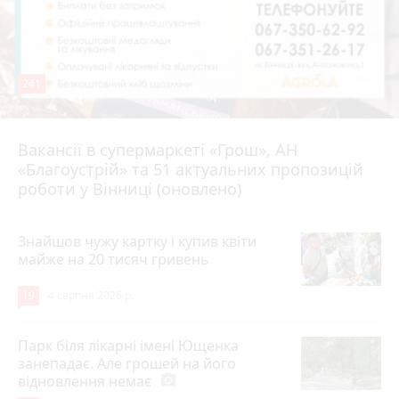
241
Вакансії в супермаркеті «Грош», АН
4 серпня 2026 р.
«Благоустрій» та 51 актуальних пропозицій
роботи у Вінниці (оновлено)
Знайшов чужу картку і купив квіти
майже на 20 тисяч гривень
19
4 серпня 2026 р.
Парк біля лікарні імені Ющенка
занепадає. Але грошей на його
відновлення немає
photo_camera