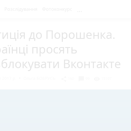
...
Розслідування
Фотоконкурс
иція до Порошенка.
аїнці просять
блокувати Вконтакте
 2017 р.
Ольга БОБРУСЬ
chat_bubble
share
visibility
160
99
15107