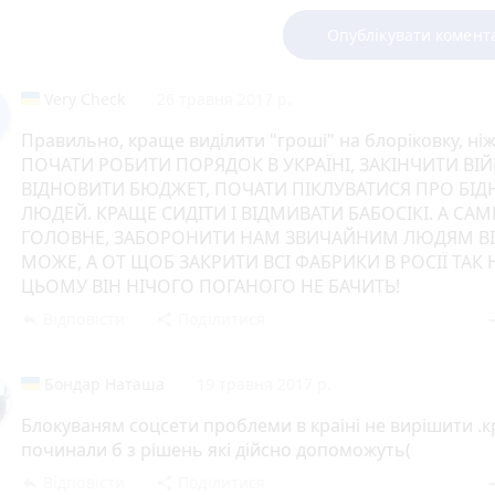
Опублікувати комент
Very Check
26 травня 2017 р.
Правильно, краще виділити "гроші" на блоріковку, ні
ПОЧАТИ РОБИТИ ПОРЯДОК В УКРАЇНІ, ЗАКІНЧИТИ ВІЙ
ВІДНОВИТИ БЮДЖЕТ, ПОЧАТИ ПІКЛУВАТИСЯ ПРО БІД
ЛЮДЕЙ. КРАЩЕ СИДІТИ І ВІДМИВАТИ БАБОСІКІ. А САМ
ГОЛОВНЕ, ЗАБОРОНИТИ НАМ ЗВИЧАЙНИМ ЛЮДЯМ В
МОЖЕ, А ОТ ЩОБ ЗАКРИТИ ВСІ ФАБРИКИ В РОСІЇ ТАК Н
ЦЬОМУ ВІН НІЧОГО ПОГАНОГО НЕ БАЧИТЬ!
Відповісти
Поділитися
reply
share
rem
Бондар Наташа
19 травня 2017 р.
Блокуваням соцсети проблеми в краіні не вирішити .
починали б з рішень які дійсно допоможуть(
Відповісти
Поділитися
reply
share
rem