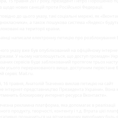
ра, 15 травня 2017 року, президент Петро Порошенко п
з щодо нових санкцій проти Російської Федерації.
повідно до цього указу, такі соціальні мережі, як «Вконтак
нокласники», а також пошукова система «Яндекс» будут
локовані на території країни.
аїнці написали електронну петицію про розблокування 
ного указу вже був опублікований на офіційному інтерне
ержави. У ньому наголошується, що доступ громадян Укр
заних сервісів буде заблокований протягом трьох наст
Крім усього перерахованого вище, доступним перестане б
 сервіс Mail.ru.
, 16 травня, Анатолій Ткаченко виклав петицію на сайт
не інтернет-представництво Президента України». Вона 
Отменить блокировку интернет-ресурса Вконтакте».
ичезна рекламна платформа, яка допомагає в реалізації
ного продукту, творчості, контенту і т.д. Втрата цієї пла
егативно позначиться на вітчизняному виробнику будь-