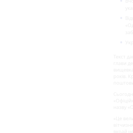
Вчо
ука
Від
«Од
заб
Укр
Текст да
глави д
вищевка
років. 
поштовий
Сьогодні
«Офіцій
назву «
«Це вел
вітчизня
вкрай н