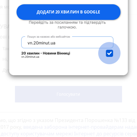
я можна підтримати
ТУТ.
ДОДАТИ 20 ХВИЛИН В GOOGLE
УВАННЯ
ові відмовитись від соціальної мережі Вконтакте?
Так, треба бути патріотом в будь-якій ситуації
Ні, я краще переїду в іншу країну
Дурниці це все, всі знають як обійти блокування сайту
Голосувати
мо, що згідно з указом Президента Порошенка №133 від 
2017 року,
введена заборона інтернет-провайдерам нада
 доступу користувачам мережі Інтернет до ресурсів серві