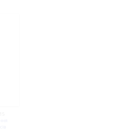
15
ння
сів