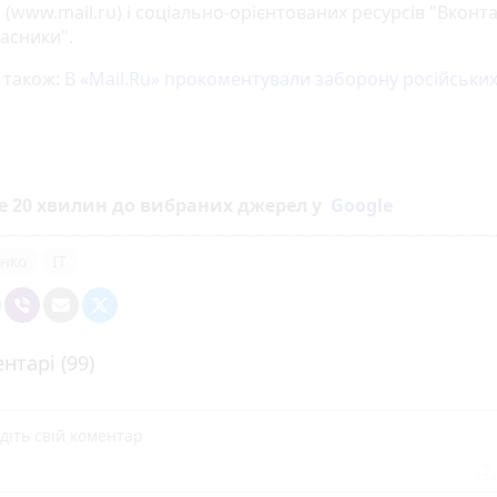
"
(www.mail.ru) і соціально-орієнтованих ресурсів "Вконта
асники".
 також:
В «Mail.Ru» прокоментували заборону російських
е 20 хвилин до вибраних джерел у
Google
нко
IT
нтарі (99)