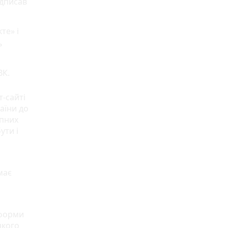
ідписав
те» і
ь
ВК.
т-сайті
аїни до
упних
ути і
має
тформи
якого