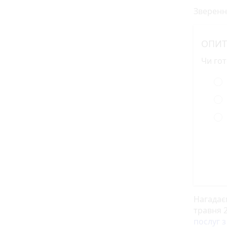
Зверенн
ОПИТ
Чи гот
Нагадає
травня 
послуг з