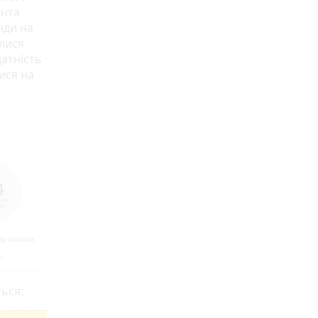
ента
нди на
ялися
датність
ися на
ься: