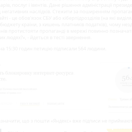
арів, послуг і івентів. Дане рішення адміністрації презид
д негативних наслідків. Стежити за поширенням пропага
йті - це обов'язок СБУ або кіберпідрозділів (на які виділ
бюджету країни, з кишень платників податків), чому нез
анів протистояти пропаганді в мережі повинно позначат
х людях?», - йдеться в тесті звернення.
на 15:30 годин петицію підписали 564 людини.
азначити, що з пошти «Яндекс» вже підписи не приймают