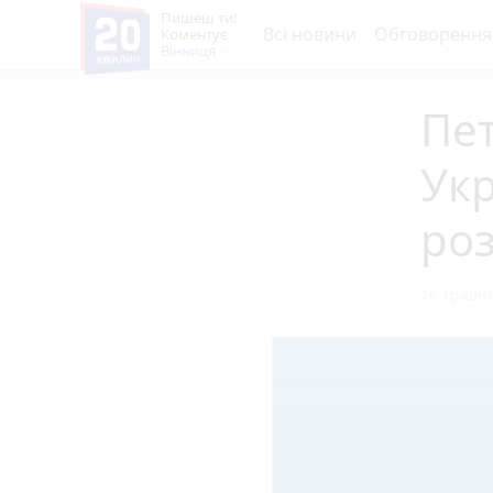
Пишеш ти!
Всі новини
Обговорення
Коментує
Вінниця
Пет
Укр
роз
16 травня