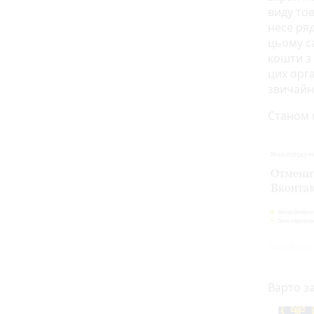
виду тов
несе ря
цьому са
кошти з 
цих орг
звичайни
Станом 
Варто з