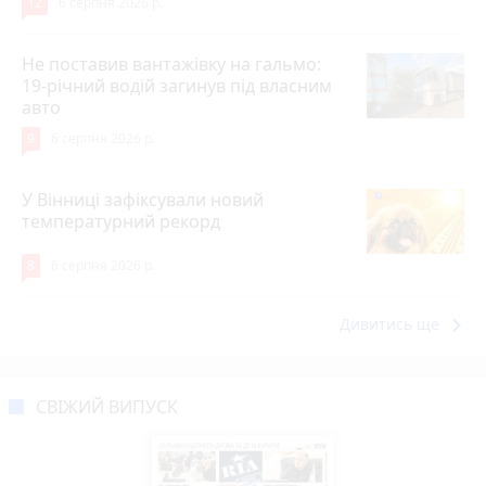
12
6 серпня 2026 р.
Не поставив вантажівку на гальмо:
19-річний водій загинув під власним
авто
9
6 серпня 2026 р.
У Вінниці зафіксували новий
температурний рекорд
8
6 серпня 2026 р.
keyboard_arrow_right
Дивитись ще
СВІЖИЙ ВИПУСК