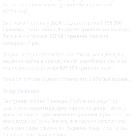
Кістіон з правом користування Володимиром
Кістіоном).
Зарплата Кістіона у 2024 році становила
1 155 308
гривень
, тобто понад
95 тисяч гривень на місяць.
Також він отримав
167 681 гривню
пенсії за
попередній рік.
Дружина першого заступника також мала дохід від
надання майна в оренду, пенсії, заробітної плати та
інших джерел у розмірі
629 190 гривень
за рік.
Грошові активи родини становлять
3 470 064 гривні.
Ігор Івасюк
Заступник голови Вінницької обласної ради Ігор
Івасюк має
квартиру, два гаражі та дачу.
Також у
його власності є
дві земельні ділянки
. Крім того, на
його дружину Ірину Івасюк, яка також є депутаткою
обласної ради, оформлені будинок, квартира, гараж
та ще дві земельні ділянки.