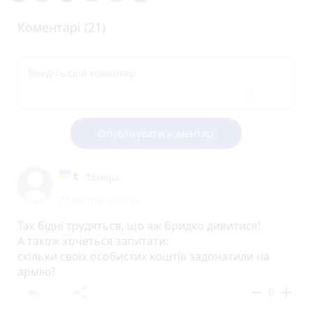
Коментарі (21)
Опублікувати коментар
Тамара
25 квітня 2025 р.
Так бідні трудяться, що аж бридко дивитися!
А також хочеться запитати:
скільки своїх особистих коштів задонатили на
армію?
reply
share
remove
add
0