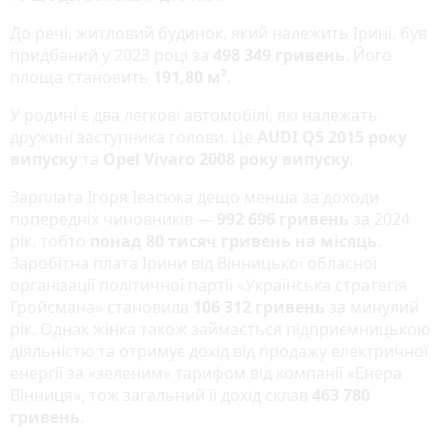
До речі, житловий будинок, який належить Ірині, був
придбаний у 2023 році за
498 349 гривень
. Його
площа становить
191,80 м².
У родині є два легкові автомобілі, які належать
дружині заступника голови. Це
AUDI Q5 2015 року
випуску
та
Opel Vivaro 2008 року випуску.
Зарплата Ігоря Івасюка дещо менша за доходи
попередніх чиновників —
992 696 гривень
за 2024
рік, тобто
понад 80 тисяч гривень на місяць
.
Заробітна плата Ірини від Вінницької обласної
організації політичної партії «Українська стратегія
Гройсмана» становила
106 312 гривень
за минулий
рік. Однак жінка також займається підприємницькою
діяльністю та отримує дохід від продажу електричної
енергії за «зеленим» тарифом від компанії «Енера
Вінниця», тож загальний її дохід склав
463 780
гривень
.