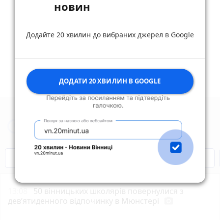
новин
reply
share
remove
add
0
Додайте 20 хвилин до вибраних джерел в Google
Дивитись ще 17 відповідей
ДОДАТИ 20 ХВИЛИН В GOOGLE
Новини Вінниці за сьогодні
Відключення світла
Героям Слава!
13:08
50 вінницьких школярів повернулися з
дев’ятиденного відпочинку в Мюнстері
photo_camera