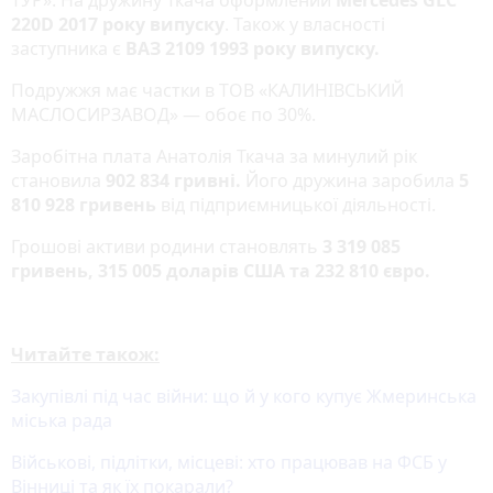
220D 2017 року випуску
. Також у власності
заступника є
ВАЗ 2109 1993 року випуску.
Подружжя має частки в ТОВ «КАЛИНІВСЬКИЙ
МАСЛОСИРЗАВОД» — обоє по 30%.
Заробітна плата Анатолія Ткача за минулий рік
становила
902 834 гривні.
Його дружина заробила
5
810 928 гривень
від підприємницької діяльності.
Грошові активи родини становлять
3 319 085
гривень, 315 005 доларів США та 232 810 євро.
Читайте також:
Закупівлі під час війни: що й у кого купує Жмеринська
міська рада
Військові, підлітки, місцеві: хто працював на ФСБ у
Вінниці та як їх покарали?