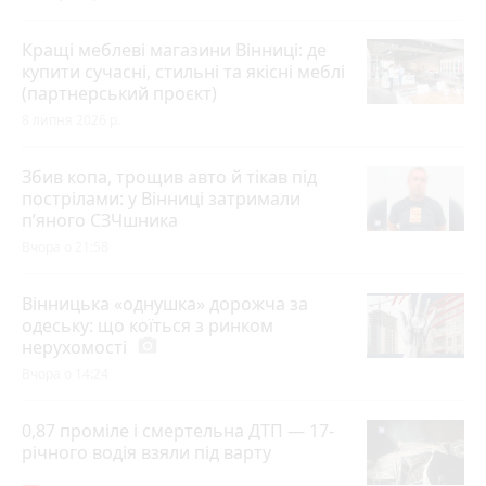
Кращі меблеві магазини Вінниці: де
купити сучасні, стильні та якісні меблі
(партнерський проєкт)
8 липня 2026 р.
Збив копа, трощив авто й тікав під
пострілами: у Вінниці затримали
п’яного СЗЧшника
Вчора о 21:58
Вінницька «однушка» дорожча за
одеську: що коїться з ринком
нерухомості
photo_camera
Вчора о 14:24
0,87 проміле і смертельна ДТП — 17-
річного водія взяли під варту