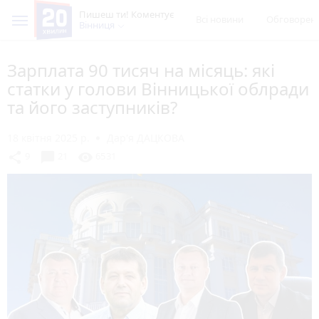
Пишеш ти! Коментує
Всі новини
Обговорен
Вінниця
Зарплата 90 тисяч на місяць: які
статки у голови Вінницької облради
та його заступників?
18 квітня 2025 р.
Дар'я ДАЦКОВА
chat_bubble
share
visibility
9
21
6531