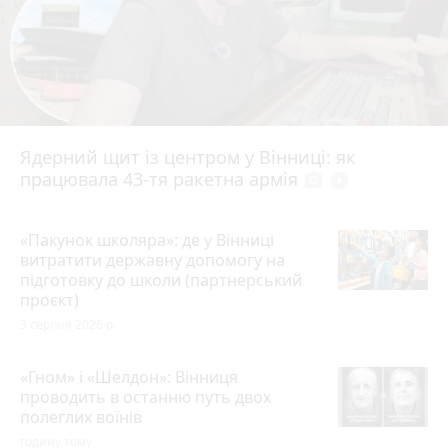
Ядерний щит із центром у Вінниці: як
працювала 43-тя ракетна армія
photo_camera
play_circle_filled
«Пакунок школяра»: де у Вінниці
витратити державну допомогу на
підготовку до школи (партнерський
проєкт)
3 серпня 2026 р.
«Гном» і «Шелдон»: Вінниця
проводить в останню путь двох
полеглих воїнів
годину тому