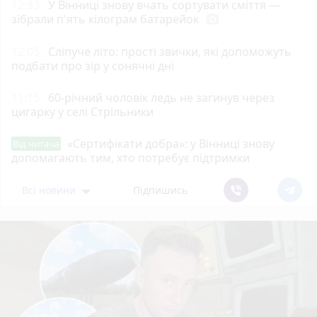
12:33
У Вінниці знову вчать сортувати сміття —
зібрали п'ять кілограм батарейок
photo_camera
12:05
Сліпуче літо: прості звички, які допоможуть
подбати про зір у сонячні дні
11:15
60-річний чоловік ледь не загинув через
цигарку у селі Стрільники
«Сертифікати добра»: у Вінниці знову
Від читача
допомагають тим, хто потребує підтримки
Всі новини
Підпишись