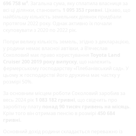
696 758 м²
. Загальна сума, яку сплатила власниця за
всі ці ділянки, становить
1 095 353 гривні
. Цікаво, що
найбільшу кількість земельних ділянок придбали
протягом 2022 року. Однак активно їх почали
скуповувати з 2020 по 2022 рік.
Попри велику кількість земель, згідно з декларацією,
у родини немає власної автівки, а В’ячеслав
Соколовий має право користування
Toyota Land
Cruiser 200 2019 року випуску
, що належить
фермерському господарству «Плебанівський сад». У
цьому ж господарстві його дружина має частку у
розмірі 50%.
За основним місцем роботи Соколовий заробив за
весь 2024 рік
1 083 182 гривні
, що свідчить про
заробітну плату
понад 90 тисяч гривень на місяць
.
Крім того він отримав пенсію в розмірі
450 684
гривні.
Основний дохід родини складається переважно із