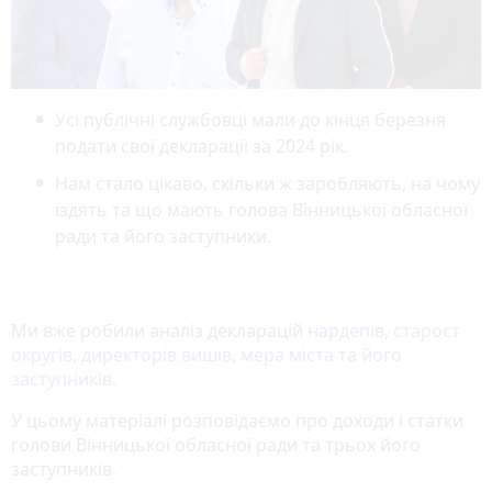
Усі публічні службовці мали до кінця березня
подати свої декларації за 2024 рік.
Нам стало цікаво, скільки ж заробляють, на чому
їздять та що мають голова Вінницької обласної
ради та його заступники.
Ми вже робили аналіз декларацій
нардепів
,
старост
округів
,
директорів вишів
,
мера міста
та
його
заступників.
У цьому матеріалі розповідаємо про доходи і статки
голови Вінницької обласної ради та трьох його
заступників.