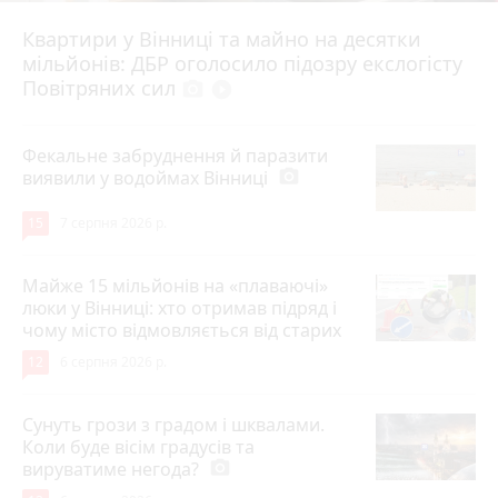
Квартири у Вінниці та майно на десятки
6 серпня 2026 р.
мільйонів: ДБР оголосило підозру екслогісту
Повітряних сил
photo_camera
play_circle_filled
Фекальне забруднення й паразити
виявили у водоймах Вінниці
photo_camera
15
7 серпня 2026 р.
Майже 15 мільйонів на «плаваючі»
люки у Вінниці: хто отримав підряд і
чому місто відмовляється від старих
12
6 серпня 2026 р.
Сунуть грози з градом і шквалами.
Коли буде вісім градусів та
вируватиме негода?
photo_camera