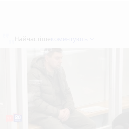
коментують
Найчастіше
17