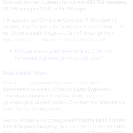
Грошові активи родини становлять
696 700 гривень,
82 755 доларів США та 55 100 євро.
Нагадаємо, що В’ячеслав Соколовий, Володимир
Кістіон, Ігор та Ірина Івасюки літали до столиці США
на «Український тиждень». За чий кошт це було
організовано — ми розповідали у матеріалі:
Поїздка вінницьких депутатів до США: хто
потрапив у делегацію та за чий кошт?
Анатолій Ткач
У власності дружини Анатолія Ткача, який є
заступником голови обласної ради,
будинок і
земельна ділянка.
Сам Анатолій, згідно з
декларацією, зареєстрований у квартирі, власником
якої є Євген Орловський.
Анатолій їздить на орендованій
Toyota Land Cruiser
150 2014 року випуску,
яка належить ТОВ «АТЛАНТА
ТУР». На дружину Ткача оформлений
Mercedes GLC