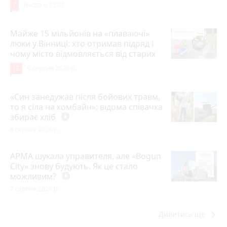
7
Вчора о 13:01
Майже 15 мільйонів на «плаваючі»
люки у Вінниці: хто отримав підряд і
чому місто відмовляється від старих
12
6 серпня 2026 р.
«Син занедужав після бойових травм,
то я сіла на комбайн»: відома співачка
збирає хліб
play_circle_filled
6 серпня 2026 р.
АРМА шукала управителя, але «Bogun
City» знову будують. Як це стало
можливим?
play_circle_filled
7 серпня 2026 р.
keyboard_arrow_right
Дивитись ще