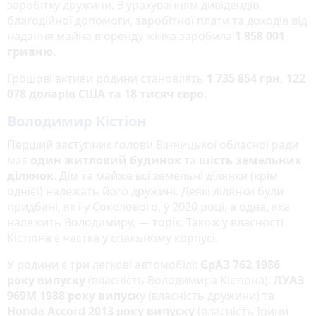
заробітку дружини. З урахуванням дивідендів,
благодійної допомоги, заробітної плати та доходів від
надання майна в оренду жінка заробила
1 858 001
гривню.
Грошові активи родини становлять
1 735 854 грн, 122
078 доларів США та 18 тисяч євро.
Володимир Кістіон
Перший заступник голови Вінницької обласної ради
має
один житловий будинок
та
шість земельних
ділянок
. Дім та майже всі земельні ділянки (крім
однієї) належать його дружині. Деякі ділянки були
придбані, як і у Соколового, у 2020 році, а одна, яка
належить Володимиру, — торік. Також у власності
Кістіона є частка у спальному корпусі.
У родини є три легкові автомобілі:
ЄрАЗ 762 1986
року випуску
(власність Володимира Кістіона),
ЛУАЗ
969М 1988 року випуск
у (власність дружини) та
Honda Accord 2013 року випуску
(власність Ірини