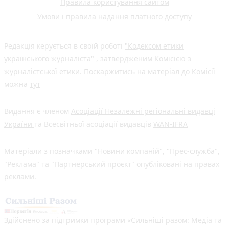
Правила користування сайтом
Умови і правила надання платного доступу
Редакція керується в своїй роботі
"Кодексом етики
українського журналіста"
, затвердженим Комісією з
журналістської етики. Поскаржитись на матеріал до Комісії
можна
тут
Видання є членом
Асоціації Незалежні регіональні видавці
України
та Всесвітньої асоціації видавців
WAN-IFRA
Матеріали з позначками "Новини компаній", "Прес-служба",
"Реклама" та "Партнерський проєкт" опубліковані на правах
реклами.
Здійснено за підтримки програми «Сильніші разом: Медіа та