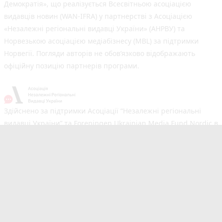
Демократія», що реалізується Всесвітньою асоціацією
видавців новин (WAN-IFRA) у партнерстві з Асоціацією
«Незалежні регіональні видавці України» (АНРВУ) та
Норвезькою асоціацією медіабізнесу (MBL) за підтримки
Норвегії. Погляди авторів не обов’язково відображають
офіційну позицію партнерів програми.
Здійснено за підтримки Асоціації “Незалежні регіональні
видавці України” та Foreningen Ukrainian Media Fund Nordic в
рамках реалізації проєкту Хаб підтримки регіональних медіа.
Погляди авторів не обов'язково збігаються з офіційною
позицією партнерів
Незалежний новинний портал з оперативним висвітленням
подій у Вінниці та області. Сайт новин №1 у Вінниці за
розміром аудиторії. Новини створюються для Вас