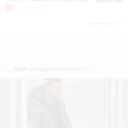
12
6 серпня 2026 р.
keyboard_arrow_right
Дивитись ще
коментують
Найчастіше