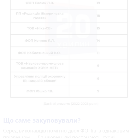
Що саме закуповували?
Серед виконавців помітно двох ФОПів із однаковим
прізвищем — Лашкевич, які постачають схожі