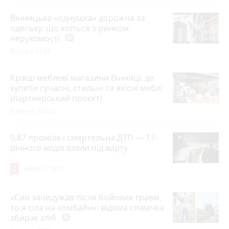
Вінницька «однушка» дорожча за
одеську: що коїться з ринком
нерухомості
photo_camera
Вчора о 14:24
Кращі меблеві магазини Вінниці: де
купити сучасні, стильні та якісні меблі
(партнерський проєкт)
8 липня 2026 р.
0,87 проміле і смертельна ДТП — 17-
річного водія взяли під варту
7
Вчора о 13:01
«Син занедужав після бойових травм,
то я сіла на комбайн»: відома співачка
збирає хліб
play_circle_filled