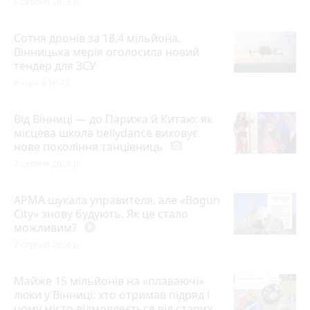
6 серпня 2026 р.
Сотня дронів за 18,4 мільйона.
Вінницька мерія оголосила новий
тендер для ЗСУ
Вчора о 10:45
Від Вінниці — до Парижа й Китаю: як
місцева школа bellydance виховує
нове покоління танцівниць
photo_camera
7 серпня 2026 р.
АРМА шукала управителя, але «Bogun
City» знову будують. Як це стало
можливим?
play_circle_filled
7 серпня 2026 р.
Майже 15 мільйонів на «плаваючі»
люки у Вінниці: хто отримав підряд і
чому місто відмовляється від старих