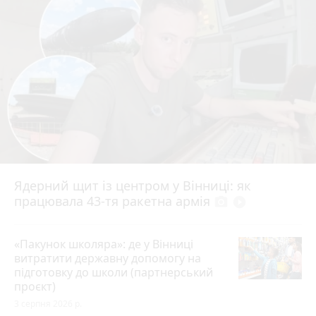
Ядерний щит із центром у Вінниці: як
працювала 43-тя ракетна армія
photo_camera
play_circle_filled
«Пакунок школяра»: де у Вінниці
витратити державну допомогу на
підготовку до школи (партнерський
проєкт)
3 серпня 2026 р.