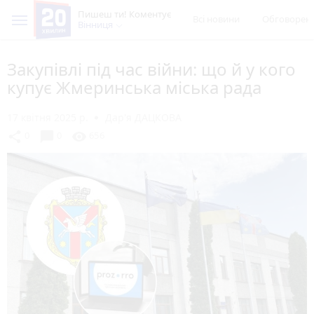
Пишеш ти! Коментує
Всі новини
Обговорен
Вінниця
Закупівлі під час війни: що й у кого
купує Жмеринська міська рада
17 квітня 2025 р.
Дар'я ДАЦКОВА
chat_bubble
share
visibility
0
0
656