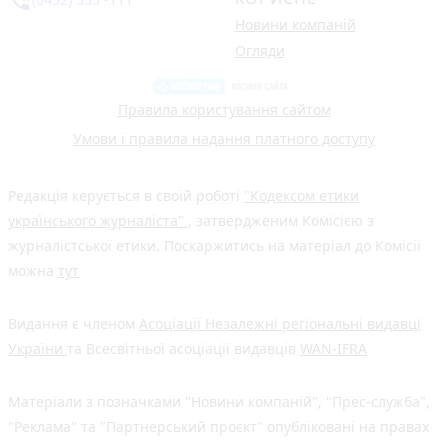
phone_in_talk
Новини компаній
Огляди
Правила користування сайтом
Умови і правила надання платного доступу
Редакція керується в своїй роботі
"Кодексом етики
українського журналіста"
, затвердженим Комісією з
журналістської етики. Поскаржитись на матеріал до Комісії
можна
тут
Видання є членом
Асоціації Незалежні регіональні видавці
України
та Всесвітньої асоціації видавців
WAN-IFRA
Матеріали з позначками "Новини компаній", "Прес-служба",
"Реклама" та "Партнерський проєкт" опубліковані на правах