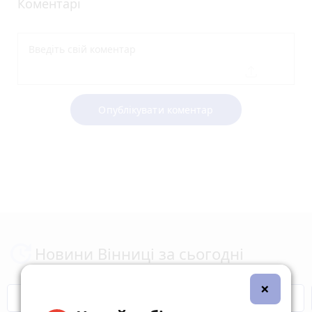
Коментарі
Опублікувати коментар
Новини Вінниці за сьогодні
×
Відключення світла
Героям Слава!