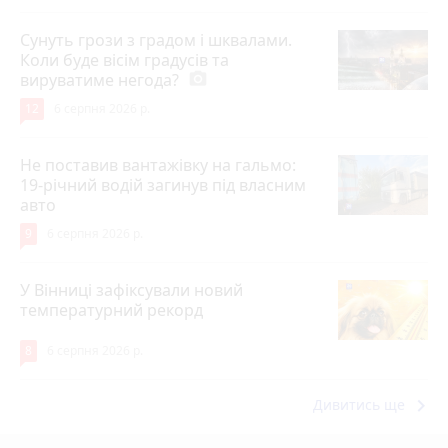
Сунуть грози з градом і шквалами.
Коли буде вісім градусів та
вируватиме негода?
photo_camera
12
6 серпня 2026 р.
Не поставив вантажівку на гальмо:
19-річний водій загинув під власним
авто
9
6 серпня 2026 р.
У Вінниці зафіксували новий
температурний рекорд
8
6 серпня 2026 р.
keyboard_arrow_right
Дивитись ще