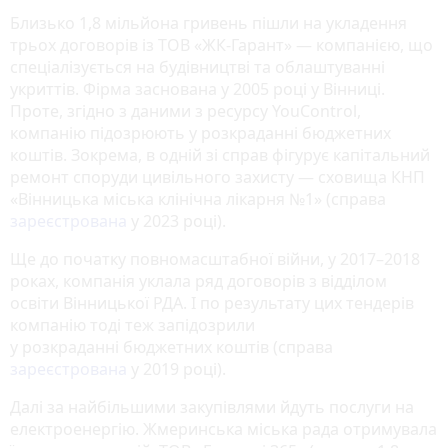
Близько 1,8 мільйона гривень пішли на укладення
трьох договорів із ТОВ «ЖК-Гарант» — компанією, що
спеціалізується на будівництві та облаштуванні
укриттів. Фірма заснована у 2005 році у Вінниці.
Проте, згідно з даними з ресурсу YouControl,
компанію підозрюють у розкраданні бюджетних
коштів. Зокрема, в одній зі справ фігурує капітальний
ремонт споруди цивільного захисту — сховища КНП
«Вінницька міська клінічна лікарня №1» (справа
зареєстрована
у 2023 році).
Ще до початку повномасштабної війни, у 2017–2018
роках, компанія уклала ряд договорів з відділом
освіти Вінницької РДА. І по результату цих тендерів
компанію тоді теж запідозрили
у розкраданні бюджетних коштів (справа
зареєстрована
у 2019 році).
Далі за найбільшими закупівлями йдуть послуги на
електроенергію. Жмеринська міська рада отримувала