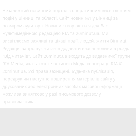
Незалежний новинний портал з оперативним висвітленням
подій у Вінниці та області. Сайт новин №1 у Вінниці за
розміром аудиторії. Новини створюються для Вас
мультимедійною редакцією RIA та 20minut.ua. Ми
висвітлюємо важливі та цікаві події, людей, життя Вінниці.
Редакція запрошує читачів додавати власні новини в розділ
"Від читачів". Сайт 20minut.ua входить до видавничої групи
RIA Media, яка також є частиною Медіа корпорації RIA ©
20minut.ua. Усі права захищені. Будь-яка публiкацiя,
передрук чи наступне поширення матеріалів сайту у
друкованих або електронних засобах масової інформації
можлива винятково у разі письмового дозволу
правовласника.
©2017-2025 20minut.ua
вул. Ширшова, буд. 3-а, м. Вінниця, 21032
[email protected]
Cуб'єкт у сфері онлайн-медіа; ідентифікатор медіа
- R40-02726.