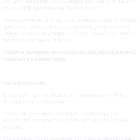
їх у двох компаній: ТОВ «Енерджі 365» (на суму 1,8 млн
грн) та ТОВ «Док Мік» (на 1,2 млн грн).
Окрім ремонтів та енергоносіїв, міська рада придбала
дронів на суму 1,2 мільйона гривень у компанії ТОВ
«Київські квадрокоптери». Це була єдина закупівля, на
яку прийшла лише ця фірма.
Публічні витрати яких міських рад вас цікавлять?
Напишіть у коментарях.
Читайте також:
Військові, підлітки, місцеві: хто працював на ФСБ у
Вінниці та як їх покарали?
Лікарні Вінниччини отримають 6,8 мільярда на
безоплатні послуги та ліки: хто матиме найбільше
коштів?
Статки вінницьких нардепів. Хто з них найбагатший у