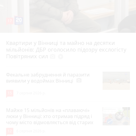
17
Квартири у Вінниці та майно на десятки
6 серпня 2026 р.
мільйонів: ДБР оголосило підозру екслогісту
Повітряних сил
photo_camera
play_circle_filled
Фекальне забруднення й паразити
виявили у водоймах Вінниці
photo_camera
15
7 серпня 2026 р.
Майже 15 мільйонів на «плаваючі»
люки у Вінниці: хто отримав підряд і
чому місто відмовляється від старих
12
6 серпня 2026 р.