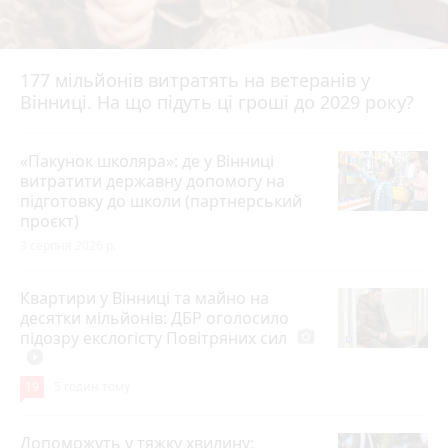
177 мільйонів витратять на ветеранів у
Вінниці. На що підуть ці гроші до 2029 року?
«Пакунок школяра»: де у Вінниці
витратити державну допомогу на
підготовку до школи (партнерський
проєкт)
3 серпня 2026 р.
Квартири у Вінниці та майно на
десятки мільйонів: ДБР оголосило
підозру екслогісту Повітряних сил
photo_camera
play_circle_filled
19
5 годин тому
Допоможуть у тяжку хвилину: