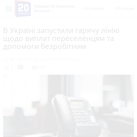
Пишеш ти! Коментує
Всі новини
Обговорен
Вінниця
В Україні запустили гарячу лінію
щодо виплат переселенцям та
допомоги безробітним
27 квітня 2022 р.
Ольга БОБРУСЬ
chat_bubble
share
visibility
0
0
835