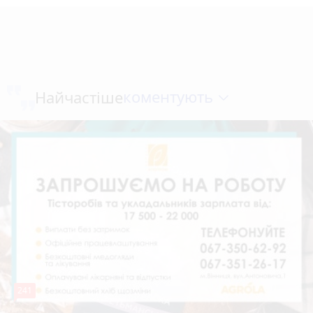
коментують
Найчастіше
241