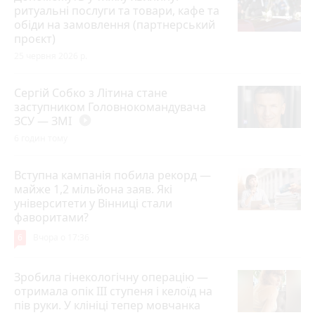
ритуальні послуги та товари, кафе та
обіди на замовлення (партнерський
проєкт)
25 червня 2026 р.
Сергій Собко з Літина стане
заступником Головнокомандувача
ЗСУ — ЗМІ
play_circle_filled
6 годин тому
Вступна кампанія побила рекорд —
майже 1,2 мільйона заяв. Які
університети у Вінниці стали
фаворитами?
6
Вчора о 17:36
Зробила гінекологічну операцію —
отримала опік ІІІ ступеня і келоїд на
пів руки. У клініці тепер мовчанка