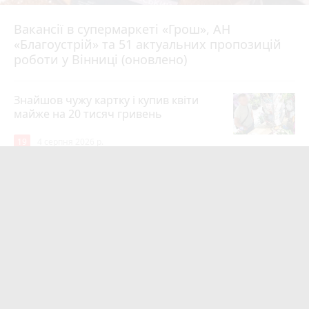
Вакансії в супермаркеті «Грош», АН
4 серпня 2026 р.
«Благоустрій» та 51 актуальних пропозицій
роботи у Вінниці (оновлено)
Знайшов чужу картку і купив квіти
майже на 20 тисяч гривень
19
4 серпня 2026 р.
Квартири у Вінниці та майно на
десятки мільйонів: ДБР оголосило
підозру екслогісту Повітряних сил
photo_camera
play_circle_filled
19
5 годин тому
Парк біля лікарні імені Ющенка
занепадає. Але грошей на його
відновлення немає
photo_camera