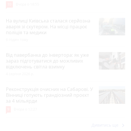
10
Вчора о 18:55
На вулиці Київська сталася серйозна
аварія зі скутером. На місці працює
поліція та медики
6 годин тому
Від павербанка до інвертора: як уже
зараз підготуватися до можливих
відключень світла взимку
4 серпня 2026 р.
Реконструкція очисних на Сабарові. У
Вінниці готують грандіозний проєкт
за 4 мільярди
9
Вчора о 12:27
keyboard_arrow_right
Дивитись ще