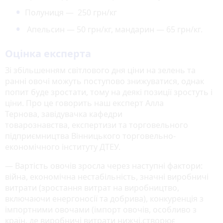
Полуниця — 250 грн/кг
Апельсин — 50 грн/кг, мандарин — 65 грн/кг.
Оцінка експерта
Зі збільшенням світлового дня ціни на зелень та
ранні овочі можуть поступово знижуватися, однак
попит буде зростати, тому на деякі позиції зростуть і
ціни. Про це говорить наш експерт Алла
Тернова, завідувачка кафедри
товарознавства, експертизи та торговельного
підприємництва Вінницького торговельно-
економічного інституту ДТЕУ.
— Вартість овочів зросла через наступні фактори:
війна, економічна нестабільність, значні виробничі
витрати (зростання витрат на виробництво,
включаючи енергоносії та добрива), конкуренція з
імпортними овочами (імпорт овочів, особливо з
країн, де виробничі витрати нижчі,створює