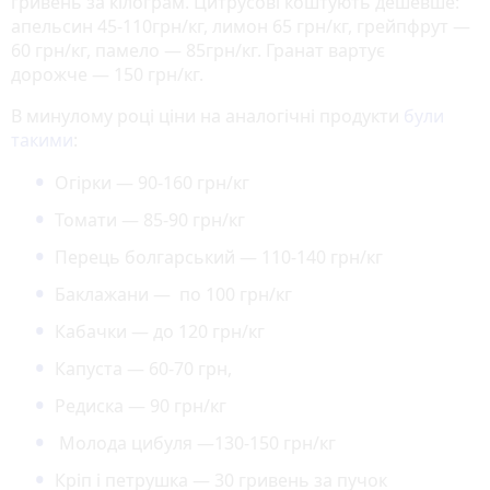
гривень за кілограм. Цитрусові коштують дешевше:
апельсин 45-110грн/кг, лимон 65 грн/кг, грейпфрут —
60 грн/кг, памело — 85грн/кг. Гранат вартує
дорожче — 150 грн/кг.
В минулому році ціни на аналогічні продукти
були
такими
:
Огірки — 90-160 грн/кг
Томати — 85-90 грн/кг
Перець болгарський — 110-140 грн/кг
Баклажани — по 100 грн/кг
Кабачки — до 120 грн/кг
Капуста — 60-70 грн,
Редиска — 90 грн/кг
Молода цибуля —130-150 грн/кг
Кріп і петрушка — 30 гривень за пучок