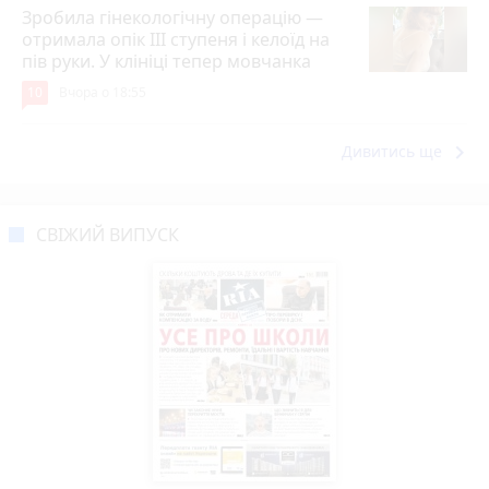
Зробила гінекологічну операцію —
отримала опік ІІІ ступеня і келоїд на
пів руки. У клініці тепер мовчанка
10
Вчора о 18:55
keyboard_arrow_right
Дивитись ще
СВІЖИЙ ВИПУСК