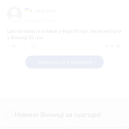
NEW YORK
2 квітня 2024 р.
Цвітна капуста в Києві у Форі 99 грн. Не може бути
у Вінниці 25 грн.
reply
share
remove
add
0
Дивитись ще 6 відповідей
Новини Вінниці за сьогодні