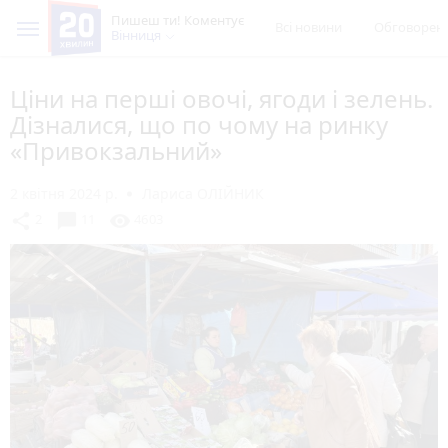
Пишеш ти! Коментує
Всі новини
Обговорен
Вінниця
Ціни на перші овочі, ягоди і зелень.
Дізналися, що по чому на ринку
«Привокзальний»
2 квітня 2024 р.
Лариса ОЛІЙНИК
chat_bubble
share
visibility
2
11
4603