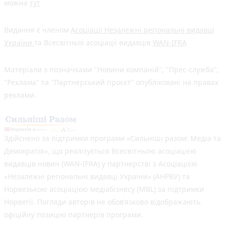
можна
тут
Видання є членом
Асоціації Незалежні регіональні видавці
України
та Всесвітньої асоціації видавців
WAN-IFRA
Матеріали з позначками "Новини компаній", "Прес-служба",
"Реклама" та "Партнерський проєкт" опубліковані на правах
реклами.
Здійснено за підтримки програми «Сильніші разом: Медіа та
Демократія», що реалізується Всесвітньою асоціацією
видавців новин (WAN-IFRA) у партнерстві з Асоціацією
«Незалежні регіональні видавці України» (АНРВУ) та
Норвезькою асоціацією медіабізнесу (MBL) за підтримки
Норвегії. Погляди авторів не обов’язково відображають
офіційну позицію партнерів програми.