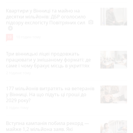
Квартири у Вінниці та майно на
десятки мільйонів: ДБР оголосило
підозру екслогісту Повітряних сил
photo_camera
play_circle_filled
19
10 годин тому
Три вінницькі ліцеї продовжать
працювати у змішаному форматі: де
саме і чому бракує місць в укриттях
2 години тому
177 мільйонів витратять на ветеранів
у Вінниці. На що підуть ці гроші до
2029 року?
8 годин тому
Вступна кампанія побила рекорд —
майже 1,2 мільйона заяв. Які