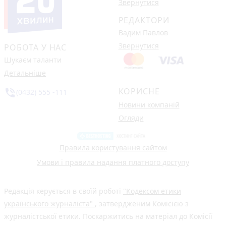
Звернутися
РЕДАКТОРИ
Вадим Павлов
Звернутися
РОБОТА У НАС
Шукаєм таланти
Детальніше
КОРИСНЕ
phone_in_talk
(0432) 555 -111
Новини компаній
Огляди
Правила користування сайтом
Умови і правила надання платного доступу
Редакція керується в своїй роботі
"Кодексом етики
українського журналіста"
, затвердженим Комісією з
журналістської етики. Поскаржитись на матеріал до Комісії