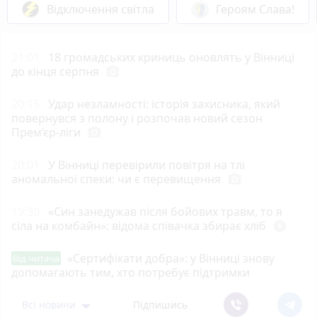
Відключення світла
Героям Слава!
21:01
18 громадських криниць оновлять у Вінниці
до кінця серпня
photo_camera
20:15
Удар незламності: історія захисника, який
повернувся з полону і розпочав новий сезон
Прем’єр-ліги
photo_camera
20:01
У Вінниці перевірили повітря на тлі
аномальної спеки: чи є перевищення
photo_camera
19:30
«Син занедужав після бойових травм, то я
сіла на комбайн»: відома співачка збирає хліб
play_circle_filled
«Сертифікати добра»: у Вінниці знову
Від читача
допомагають тим, хто потребує підтримки
Всі новини
Підпишись