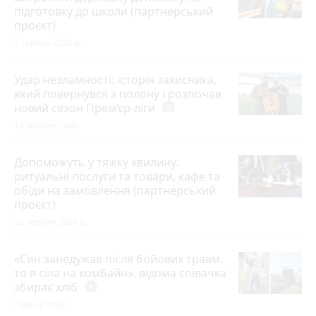
підготовку до школи (партнерський
проєкт)
3 серпня 2026 р.
Удар незламності: історія захисника,
який повернувся з полону і розпочав
новий сезон Прем’єр-ліги
photo_camera
10 хвилин тому
Допоможуть у тяжку хвилину:
ритуальні послуги та товари, кафе та
обіди на замовлення (партнерський
проєкт)
25 червня 2026 р.
«Син занедужав після бойових травм,
то я сіла на комбайн»: відома співачка
збирає хліб
play_circle_filled
годину тому