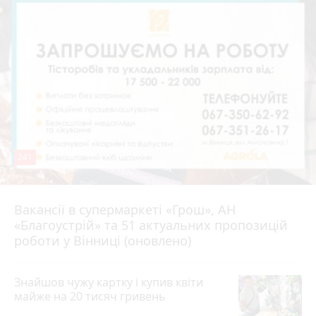
241
Вакансії в супермаркеті «Грош», АН
4 серпня 2026 р.
«Благоустрій» та 51 актуальних пропозицій
роботи у Вінниці (оновлено)
Знайшов чужу картку і купив квіти
майже на 20 тисяч гривень