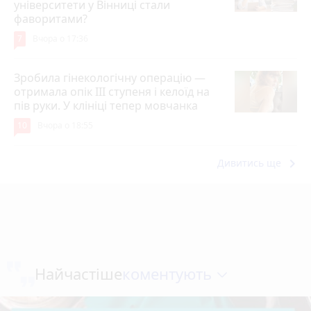
університети у Вінниці стали
фаворитами?
7
Вчора о 17:36
Зробила гінекологічну операцію —
отримала опік ІІІ ступеня і келоїд на
пів руки. У клініці тепер мовчанка
10
Вчора о 18:55
keyboard_arrow_right
Дивитись ще
коментують
Найчастіше