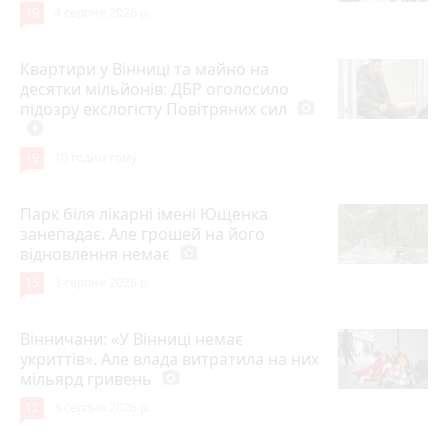
19
4 серпня 2026 р.
Квартири у Вінниці та майно на
десятки мільйонів: ДБР оголосило
підозру екслогісту Повітряних сил
photo_camera
play_circle_filled
19
10 годин тому
Парк біля лікарні імені Ющенка
занепадає. Але грошей на його
відновлення немає
photo_camera
15
3 серпня 2026 р.
Вінничани: «У Вінниці немає
укриттів». Але влада витратила на них
мільярд гривень
photo_camera
12
3 серпня 2026 р.