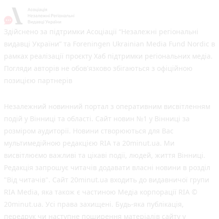
Здійснено за підтримки Асоціації “Незалежні регіональні
видавці України” та Foreningen Ukrainian Media Fund Nordic в
рамках реалізації проєкту Хаб підтримки регіональних медіа.
Погляди авторів не обов'язково збігаються з офіційною
позицією партнерів
Незалежний новинний портал з оперативним висвітленням
подій у Вінниці та області. Сайт новин №1 у Вінниці за
розміром аудиторії. Новини створюються для Вас
мультимедійною редакцією RIA та 20minut.ua. Ми
висвітлюємо важливі та цікаві події, людей, життя Вінниці.
Редакція запрошує читачів додавати власні новини в розділ
"Від читачів". Сайт 20minut.ua входить до видавничої групи
RIA Media, яка також є частиною Медіа корпорації RIA ©
20minut.ua. Усі права захищені. Будь-яка публiкацiя,
передрук чи наступне поширення матеріалів сайту у