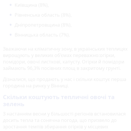
Київщина (8%),
Рівненська область (8%),
Дніпропетровщина (8%),
Вінницька область (7%).
Зважаючи на кліматичну зону, в українських теплицях
вирощують у великих об’ємах переважно:огірки,
помідори, овочі листкові, капусту. Огірки й помідори
займають 96,3% посівних площ в закритому грунті.
Дізналися, що продають у нас і скільки коштує перша
городина на ринку у Вінниці.
Скільки коштують тепличні овочі та
зелень
З настанням весни у більшості регіонів встановилася
досить тепла та сонячна погода, що призвело до
зростання темпів збирання огірків у місцевих