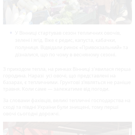
У Вінниці стартував сезон тепличних овочів,
зелені і ягід. Вже є редис, капуста, кабачки,
полуниця. Відвідали ринок «Привокзальний» та
дізналися, що по чому в весняному сезоні.
З приходом тепла, на ринках Вінниці з'явилася перша
городина. Наразі усі овочі, що представлені на
базарах, є тепличними. Грунтові з’являться не раніше
травня. Коли саме — залежатиме від погоди.
За словами фахівців, великі тепличні господарства на
сході та півдні України були знищені, тому перші
овочі сьогодні дорожчі.