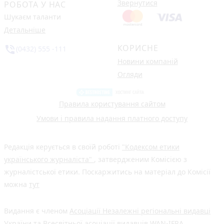
Звернутися
РОБОТА У НАС
Шукаєм таланти
Детальніше
КОРИСНЕ
phone_in_talk
(0432) 555 -111
Новини компаній
Огляди
Правила користування сайтом
Умови і правила надання платного доступу
Редакція керується в своїй роботі
"Кодексом етики
українського журналіста"
, затвердженим Комісією з
журналістської етики. Поскаржитись на матеріал до Комісії
можна
тут
Видання є членом
Асоціації Незалежні регіональні видавці
України
та Всесвітньої асоціації видавців
WAN-IFRA