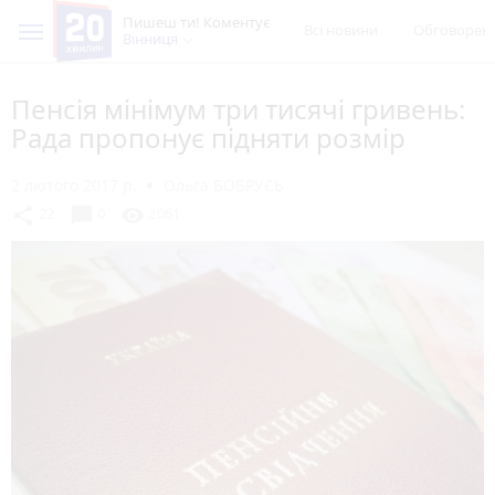
Пишеш ти! Коментує
Всі новини
Обговорен
Вінниця
Пенсія мінімум три тисячі гривень:
Рада пропонує підняти розмір
2 лютого 2017 р.
Ольга БОБРУСЬ
chat_bubble
share
visibility
22
0
2061