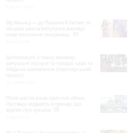
3 серпня 2026 р.
Від Вінниці — до Парижа й Китаю: як
місцева школа bellydance виховує
нове покоління танцівниць
photo_camera
Вчора о 18:40
Допоможуть у тяжку хвилину:
ритуальні послуги та товари, кафе та
обіди на замовлення (партнерський
проєкт)
25 червня 2026 р.
Після шести років простою «Мою
Ластівку» віддають в оренду. Що
відомо про аукціон
photo_camera
Вчора о 12:56
До 170 тисяч і без попереджень: у