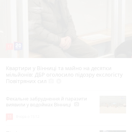
17
Квартири у Вінниці та майно на десятки
6 серпня 2026 р.
мільйонів: ДБР оголосило підозру екслогісту
Повітряних сил
photo_camera
play_circle_filled
Фекальне забруднення й паразити
виявили у водоймах Вінниці
photo_camera
15
Вчора о 15:12