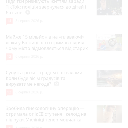
Підлітки ризикують життям заради
TikTok: поліція звернулася до дітей і
батьків
play_circle_filled
14
5 серпня 2026 р.
Майже 15 мільйонів на «плаваючі»
люки у Вінниці: хто отримав підряд і
чому місто відмовляється від старих
12
6 серпня 2026 р.
Сунуть грози з градом і шквалами.
Коли буде вісім градусів та
вируватиме негода?
photo_camera
12
6 серпня 2026 р.
Зробила гінекологічну операцію —
отримала опік ІІІ ступеня і келоїд на
пів руки. У клініці тепер мовчанка
10
5 серпня 2026 р.