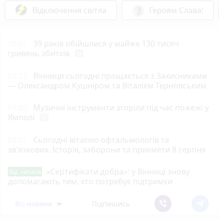
Відключення світла
Героям Слава!
10:01
39 раків обійшлися у майже 130 тисяч
гривень збитків
photo_camera
09:12
Вінниця сьогодні прощається з Захисниками
— Олександром Кушніром та Віталієм Терновським
09:03
Музичні інструменти згоріли під час пожежі у
Ямполі
photo_camera
08:01
Сьогодні вітаємо офтальмологів та
зв'язкових. Історія, заборони та прикмети 8 серпня
«Сертифікати добра»: у Вінниці знову
Від читача
допомагають тим, хто потребує підтримки
Всі новини
Підпишись