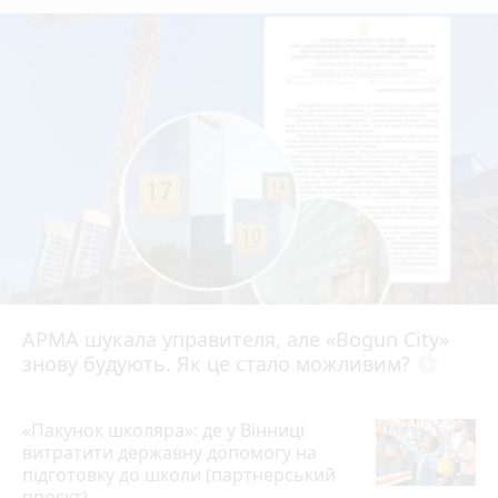
АРМА шукала управителя, але «Bogun City»
знову будують. Як це стало можливим?
play_circle_filled
«Пакунок школяра»: де у Вінниці
витратити державну допомогу на
підготовку до школи (партнерський
проєкт)