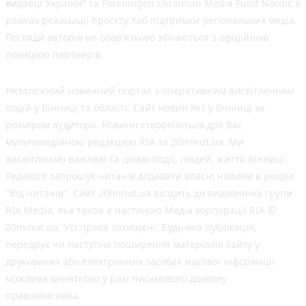
видавці України” та Foreningen Ukrainian Media Fund Nordic в
рамках реалізації проєкту Хаб підтримки регіональних медіа.
Погляди авторів не обов'язково збігаються з офіційною
позицією партнерів
Незалежний новинний портал з оперативним висвітленням
подій у Вінниці та області. Сайт новин №1 у Вінниці за
розміром аудиторії. Новини створюються для Вас
мультимедійною редакцією RIA та 20minut.ua. Ми
висвітлюємо важливі та цікаві події, людей, життя Вінниці.
Редакція запрошує читачів додавати власні новини в розділ
"Від читачів". Сайт 20minut.ua входить до видавничої групи
RIA Media, яка також є частиною Медіа корпорації RIA ©
20minut.ua. Усі права захищені. Будь-яка публiкацiя,
передрук чи наступне поширення матеріалів сайту у
друкованих або електронних засобах масової інформації
можлива винятково у разі письмового дозволу
правовласника.