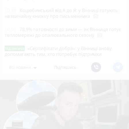
10:44
Коцюбинський від А до Я: у Вінниці готують
незвичайну книжку про письменника
photo_camera
10:01
78,9% готовності до зими — як Вінниця готує
тепломережі до опалювального сезону
photo_camera
«Сертифікати добра»: у Вінниці знову
Від читача
допомагають тим, хто потребує підтримки
Всі новини
Підпишись