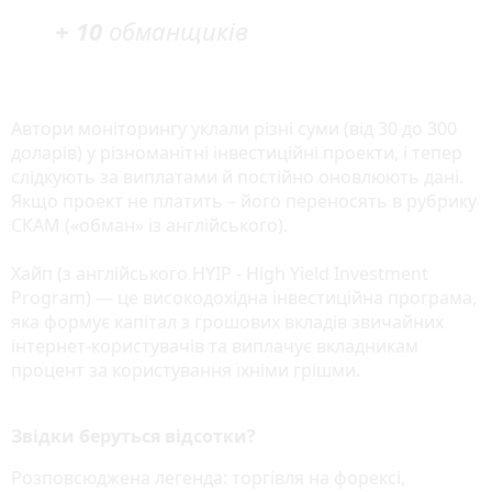
+ 10
обманщиків
Автори моніторингу уклали різні суми (від 30 до 300
доларів) у різноманітні інвестиційні проекти, і тепер
слідкують за виплатами й постійно оновлюють дані.
Якщо проект не платить – його переносять в рубрику
СКАМ («обман» із англійського).
Хайп (з англійського HYIP - High Yield Investment
Program) — це високодохідна інвестиційна програма,
яка формує капітал з грошових вкладів звичайних
інтернет-користувачів та виплачує вкладникам
процент за користування їхніми грішми.
Звідки беруться відсотки?
Розповсюджена легенда: торгівля на форексі,