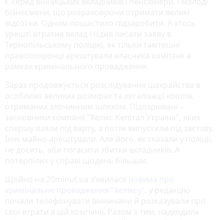
Є серед вінницьких вкладників і пенсіонери, і молоді
бізнесмени, що розраховуючи отримати великі
відсотки. Одним пощастило підзаробити. А хтось
урешті втратив вклад і їздив писати заяву в
Тернопільському поліцію, як тільки тамтешні
правоохоронці арештували власника компанії в
рамках кримінального провадження.
Зараз продовжується розслідування шахрайства в
особливо великих розмірах та легалізації коштів,
отриманих злочинним шляхом. Підозрювані –
засновники компанії "Хелікс Кепітал Україна", яких
спершу взяли під варту, а потім випустили під заставу.
Їхнє майно арештували. Але його, як сказали у поліції,
не досить, аби погасити збитки вкладників. А
потерпілих у справі щодень більшає.
Щойно на 20minut.ua з’явилася
новина про
кримінальне провадження "Хеліксу"
, у редакцію
почали телефонувати вінничани й розказували про
свої втрати в цій компанії. Разом з тим, надходила