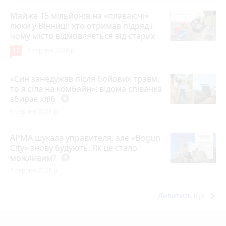
Майже 15 мільйонів на «плаваючі»
люки у Вінниці: хто отримав підряд і
чому місто відмовляється від старих
12
6 серпня 2026 р.
«Син занедужав після бойових травм,
то я сіла на комбайн»: відома співачка
збирає хліб
play_circle_filled
6 серпня 2026 р.
АРМА шукала управителя, але «Bogun
City» знову будують. Як це стало
можливим?
play_circle_filled
7 серпня 2026 р.
keyboard_arrow_right
Дивитись ще