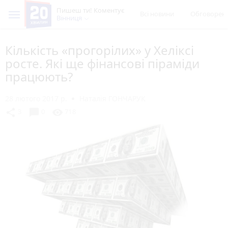
Пишеш ти! Коментує
Всі новини
Обговорен
Вінниця
Кількість «прогорілих» у Хеліксі
росте. Які ще фінансові піраміди
працюють?
28 лютого 2017 р.
Наталія ГОНЧАРУК
chat_bubble
share
visibility
3
0
718