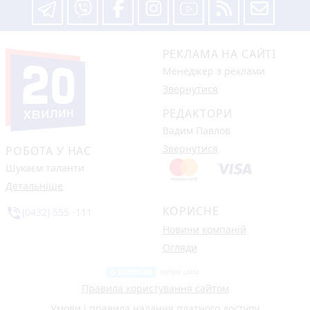
РЕКЛАМА НА САЙТІ
Менеджер з реклами
Звернутися
РЕДАКТОРИ
Вадим Павлов
Звернутися
РОБОТА У НАС
Шукаєм таланти
Детальніше
КОРИСНЕ
phone_in_talk
(0432) 555 -111
Новини компаній
Огляди
Правила користування сайтом
Умови і правила надання платного доступу