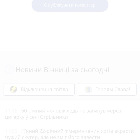
Опублікувати коментар
Новини Вінниці за сьогодні
Відключення світла
Героям Слава!
11:15
60-річний чоловік ледь не загинув через
цигарку у селі Стрільники
11:02
П’яний 22-річний жмеринчанин хотів вкрасти
чужий скутер, але не зміг його завести