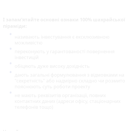
І запам’ятайте основні ознаки 100% шахрайської
піраміди:
називають інвестування є ексклюзивною
можливістю
переконують у гарантованості повернення
інвестицій
обіцяють дуже високу дохідність
дають загальні формулювання з відмовками на
"секретність" або надмірно складно чи розмито
пояснюють суть роботи проекту
не мають реквізитів організації, повних
контактних даних (адреси офісу, стаціонарних
телефонів тощо)