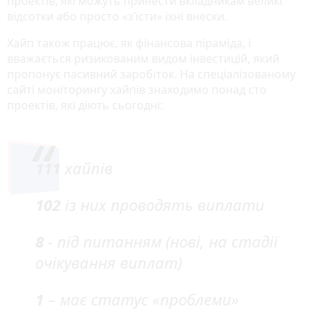
проектів, які можуть принести вкладникам великі
відсотки або просто «з’їсти» їхні внески.
Хайп також працює, як фінансова піраміда, і
вважається ризикованим видом інвестицій, який
пропонує пасивний заробіток. На спеціалізованому
сайті моніторингу хайпів знаходимо понад сто
проектів, які діють сьогодні:
111
хайпів
102
із них проводять виплати
8
- під питанням (нові, на стадії
очікування виплат)
1
– має статус «проблеми»