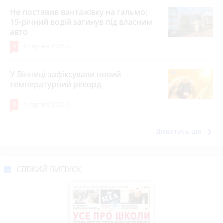
Не поставив вантажівку на гальмо:
19-річний водій загинув під власним
авто
9
6 серпня 2026 р.
У Вінниці зафіксували новий
температурний рекорд
8
6 серпня 2026 р.
keyboard_arrow_right
Дивитись ще
СВІЖИЙ ВИПУСК