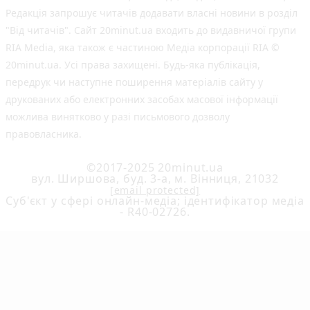
Редакція запрошує читачів додавати власні новини в розділ
"Від читачів". Сайт 20minut.ua входить до видавничої групи
RIA Media, яка також є частиною Медіа корпорації RIA ©
20minut.ua. Усі права захищені. Будь-яка публiкацiя,
передрук чи наступне поширення матеріалів сайту у
друкованих або електронних засобах масової інформації
можлива винятково у разі письмового дозволу
правовласника.
©2017-2025 20minut.ua
вул. Ширшова, буд. 3-а, м. Вінниця, 21032
[email protected]
Cуб'єкт у сфері онлайн-медіа; ідентифікатор медіа
- R40-02726.