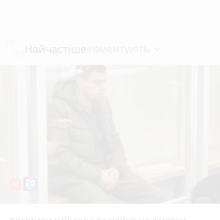
коментують
Найчастіше
17