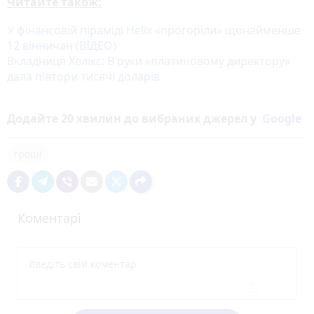
Читайте також:
У фінансовій піраміді Heliх «прогоріли» щонайменше
12 вінничан (ВІДЕО)
Вкладниця Хелікс: В руки «платиновому директору»
дала півтори тисячі доларів
Додайте 20 хвилин до вибраних джерел у
Google
гроші
Коментарі