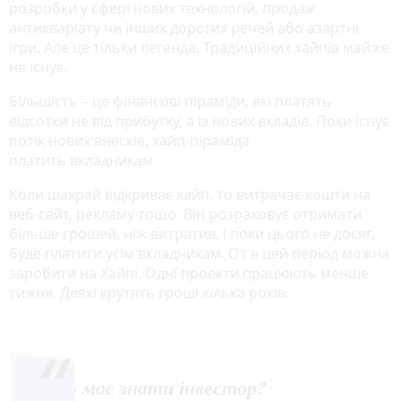
розробки у сфері нових технологій, продаж
антикваріату чи інших дорогих речей або азартні
ігри. Але це тільки легенда. Традиційних хайпів майже
не існує.
Більшість – це фінансові піраміди, які платять
відсотки не від прибутку, а із нових вкладів. Поки існує
потік нових внесків, хайп-піраміда
платить вкладникам.
Коли шахрай відкриває хайп, то витрачає кошти на
веб-сайт, рекламу тощо. Він розраховує отримати
більше грошей, ніж витратив, і поки цього не досяг,
буде платити усім вкладникам. От в цей період можна
заробити на Хайпі. Одні проекти працюють менше
тижня. Деякі крутять гроші кілька років.
Що має знати інвестор?