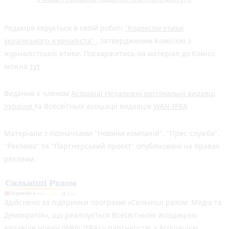
Редакція керується в своїй роботі
"Кодексом етики
українського журналіста"
, затвердженим Комісією з
журналістської етики. Поскаржитись на матеріал до Комісії
можна
тут
Видання є членом
Асоціації Незалежні регіональні видавці
України
та Всесвітньої асоціації видавців
WAN-IFRA
Матеріали з позначками "Новини компаній", "Прес-служба",
"Реклама" та "Партнерський проєкт" опубліковані на правах
реклами.
Здійснено за підтримки програми «Сильніші разом: Медіа та
Демократія», що реалізується Всесвітньою асоціацією
видавців новин (WAN-IFRA) у партнерстві з Асоціацією