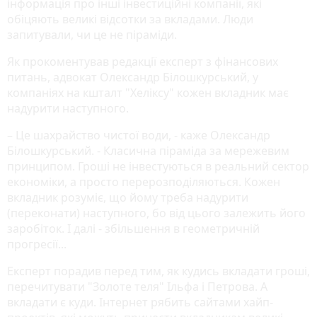
інформація про інші інвестиційні компанії, які
обіцяють великі відсотки за вкладами. Люди
запитували, чи це не піраміди.
Як прокоментував редакції експерт з фінансових
питань, адвокат Олександр Білошкурський, у
компаніях на кшталт "Хеліксу" кожен вкладник має
надурити наступного.
– Це шахрайство чистої води, - каже Олександр
Білошкурський. - Класична піраміда за мережевим
принципом. Гроші не інвестуються в реальний сектор
економіки, а просто перерозподіляються. Кожен
вкладник розуміє, що йому треба надурити
(переконати) наступного, бо від цього залежить його
заробіток. І далі - збільшення в геометричній
прогресії...
Експерт порадив перед тим, як кудись вкладати гроші,
перечитувати "Золоте теля" Ільфа і Петрова. А
вкладати є куди. Інтернет рябить сайтами хайп-