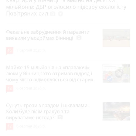
Квартири у Вінниці та майно на десятки
6 серпня 2026 р.
мільйонів: ДБР оголосило підозру екслогісту
Повітряних сил
photo_camera
play_circle_filled
Фекальне забруднення й паразити
виявили у водоймах Вінниці
photo_camera
15
7 серпня 2026 р.
Майже 15 мільйонів на «плаваючі»
люки у Вінниці: хто отримав підряд і
чому місто відмовляється від старих
12
6 серпня 2026 р.
Сунуть грози з градом і шквалами.
Коли буде вісім градусів та
вируватиме негода?
photo_camera
12
6 серпня 2026 р.