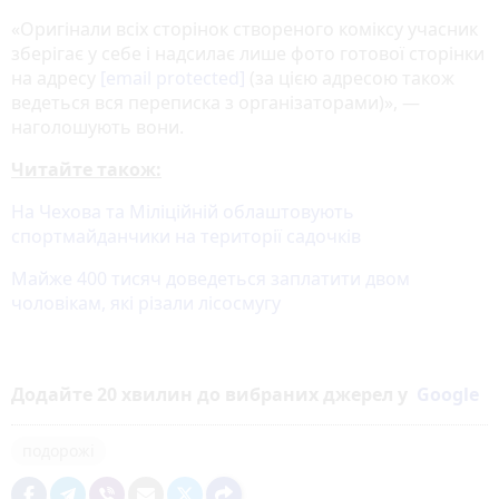
«Оригінали всіх сторінок створеного коміксу учасник
зберігає у себе і надсилає лише фото готової сторінки
на адресу
[email protected]
(за цією адресою також
ведеться вся переписка з організаторами)», —
наголошують вони.
Читайте також:
На Чехова та Міліційній облаштовують
спортмайданчики на території садочків
Майже 400 тисяч доведеться заплатити двом
чоловікам, які різали лісосмугу
Додайте 20 хвилин до вибраних джерел у
Google
подорожі