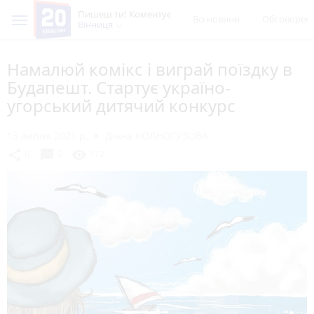
Пишеш ти! Коментує
Всі новини
Обговорен
Вінниця
Намалюй комікс і виграй поїздку в
Будапешт. Стартує україно-
угорський дитячий конкурс
13 липня 2021 р.
Діана КОЛНОГУЗОВА
chat_bubble
share
visibility
0
0
112