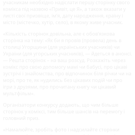
учасникам необхідно надіслати першу сторінку свого
комікса під назвою «Привіт, це Я», а також вказати у
листі свої призвіще, ім’я, дату народження, країну і
місто (містечко, хутір, село), в якому живе учасник.
«Кількість сторінок довільна, але є обов’язкова
сторінка на тему: «Як би я провів (провела) день в
столиці Угорщини (для українських учасників) чи
України (для угорських учасників), — йдеться в анонсі.
— Решта сторінок – на ваш розсуд. Розкажіть через
комікс про свою допомогу мамі чи бабусі, про цікаві
зустрічі і знайомства, про відпочинок біля річки чи на
морі, про те, як нудились без цікавих подій чи про
ігри з друзями, про прочитану книгу чи цікавий
мультфільм».
Організатори конкурсу додають, що чим більше
сторінок у коміксі, тим більше шансів на перемогу і
головний приз.
«Намалюйте, зробіть фото і надсилайте сторінки