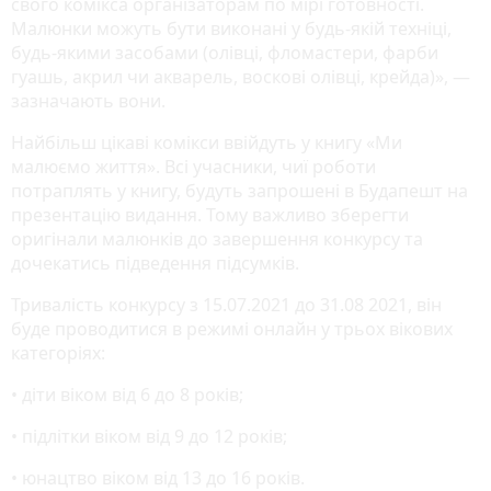
свого комікса організаторам по мірі готовності.
Малюнки можуть бути виконані у будь-якій техніці,
будь-якими засобами (олівці, фломастери, фарби
гуашь, акрил чи акварель, воскові олівці, крейда)», —
зазначають вони.
Найбільш цікаві комікси ввійдуть у книгу «Ми
малюємо життя». Всі учасники, чиї роботи
потраплять у книгу, будуть запрошені в Будапешт на
презентацію видання. Тому важливо зберегти
оригінали малюнків до завершення конкурсу та
дочекатись підведення підсумків.
Тривалість конкурсу з 15.07.2021 до 31.08 2021, він
буде проводитися в режимі онлайн у трьох вікових
категоріях:
• діти віком від 6 до 8 років;
• підлітки віком від 9 до 12 років;
• юнацтво віком від 13 до 16 років.