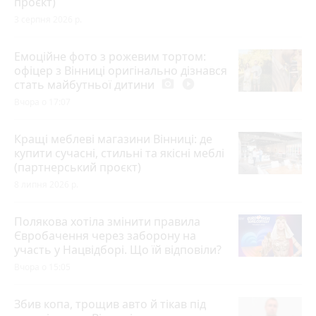
проєкт)
3 серпня 2026 р.
Емоційне фото з рожевим тортом:
офіцер з Вінниці оригінально дізнався
стать майбутньої дитини
photo_camera
play_circle_filled
Вчора о 17:07
Кращі меблеві магазини Вінниці: де
купити сучасні, стильні та якісні меблі
(партнерський проєкт)
8 липня 2026 р.
Полякова хотіла змінити правила
Євробачення через заборону на
участь у Нацвідборі. Що їй відповіли?
Вчора о 15:05
Збив копа, трощив авто й тікав під