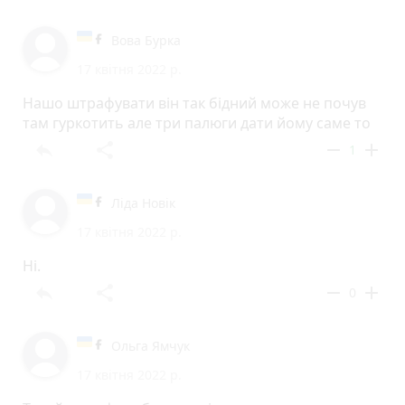
Вова Бурка
17 квітня 2022 р.
Нашо штрафувати він так бідний може не почув
там гуркотить але три палюги дати йому саме то
reply
share
remove
add
1
Ліда Новік
17 квітня 2022 р.
Ні.
reply
share
remove
add
0
Ольга Ямчук
17 квітня 2022 р.