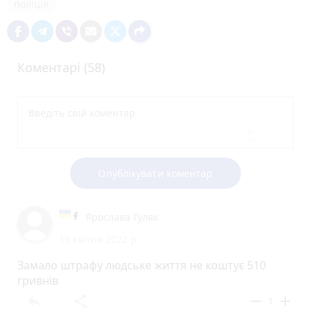
поліція
Коментарі (58)
Опублікувати коментар
Ярослава Гуляк
19 квітня 2022 р.
Замало штрафу людське життя не коштує 510
гривнів
reply
share
remove
add
1