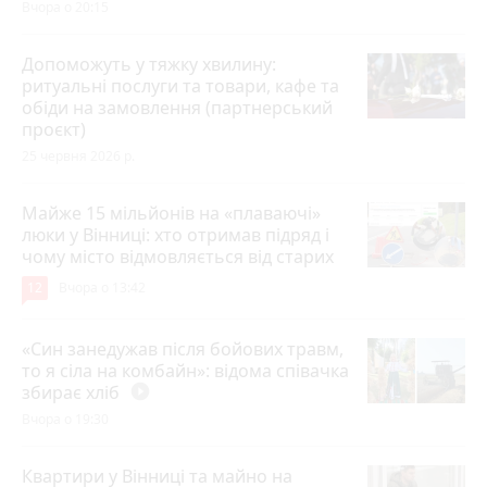
Вчора о 20:15
Допоможуть у тяжку хвилину:
ритуальні послуги та товари, кафе та
обіди на замовлення (партнерський
проєкт)
25 червня 2026 р.
Майже 15 мільйонів на «плаваючі»
люки у Вінниці: хто отримав підряд і
чому місто відмовляється від старих
12
Вчора о 13:42
«Син занедужав після бойових травм,
то я сіла на комбайн»: відома співачка
збирає хліб
play_circle_filled
Вчора о 19:30
Квартири у Вінниці та майно на