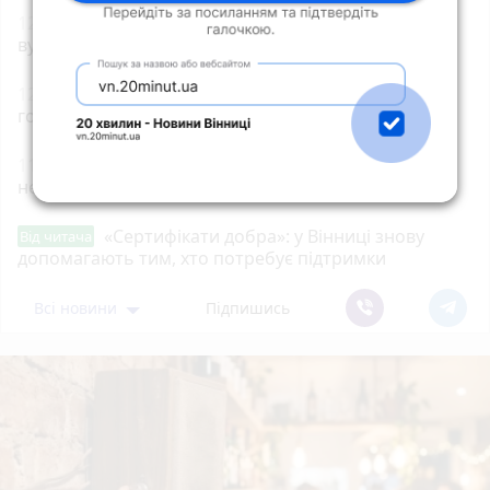
12:21
Скутер Yamaha зіткнувся з «Москвичем» на
вулиці Київській
12:01
До 170 тисяч і без попереджень: у Раді
готують великі штрафи за російську музику
11:41
Після рекордної спеки Вінниччину накриє
негода
«Сертифікати добра»: у Вінниці знову
Від читача
допомагають тим, хто потребує підтримки
Всі новини
Підпишись