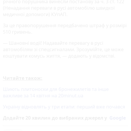
річного порушника винесли постанову за ч. 3 ст. 122
(Ненадання переваги в русі автомобілю швидкої
медичної допомоги) КУпАП.
За це правопорушення передбачено штраф у розмірі
510 гривень.
— Шановні водії! Надавайте перевагу в русі
автомобілям зі спецсигналами. Зрозумійте, це може
коштувати комусь життя, — додають у відомстві.
Читайте також:
Шиють плитоноски для бронежилетів та інше
важливе за 14 квітня на 20minut.ua
Україну відновлять у три етапи: перший вже почався
Додайте 20 хвилин до вибраних джерел у
Google