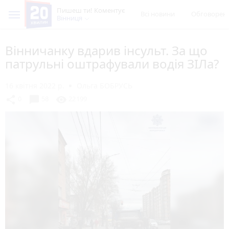
Пишеш ти! Коментує
Всі новини
Обговорен
Вінниця
Вінничанку вдарив інсульт. За що
патрульні оштрафували водія ЗІЛа?
16 квітня 2022 р.
Ольга БОБРУСЬ
chat_bubble
share
visibility
0
58
22199