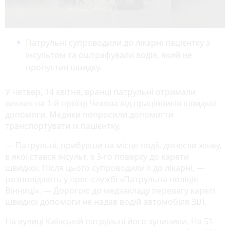
Патрульні супроводили до лікарні пацієнтку з
інсультом та оштрафували водія, який не
пропустив швидку.
У четвер, 14 квітня, вранці патрульні отримали
виклик на 1-й проїзд Чехова від працівників швидкої
допомоги. Медики попросили допомогти
транспортувати їх пацієнтку.
— Патрульні, прибувши на місце події, донесли жінку,
в якої стався інсульт, з 3-го поверху до карети
швидкої. Після цього супроводили її до лікарні, —
розповідають у прес-службі «Патрульна поліція
Вінниці». — Дорогою до медзакладу перевагу кареті
швидкої допомоги не надав водій автомобіля ЗІЛ.
На вулиці Київській патрульні його зупинили. На 51-