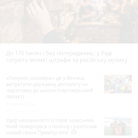
До 170 тисяч і без попереджень: у Раді
готують великі штрафи за російську музику
«Пакунок школяра»: де у Вінниці
витратити державну допомогу на
підготовку до школи (партнерський
проєкт)
3 серпня 2026 р.
Удар незламності: історія захисника,
який повернувся з полону і розпочав
новий сезон Прем’єр-ліги
photo_camera