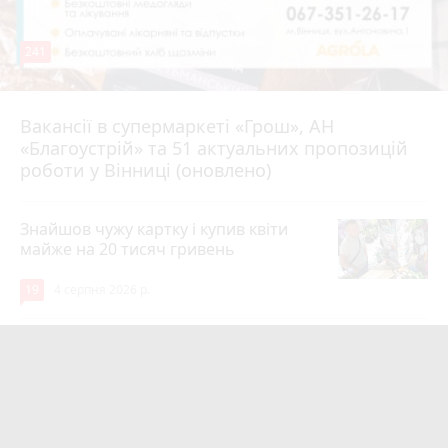
241
Вакансії в супермаркеті «Грош», АН
4 серпня 2026 р.
«Благоустрій» та 51 актуальних пропозицій
роботи у Вінниці (оновлено)
Знайшов чужу картку і купив квіти
майже на 20 тисяч гривень
19
4 серпня 2026 р.
Квартири у Вінниці та майно на
десятки мільйонів: ДБР оголосило
підозру екслогісту Повітряних сил
photo_camera
play_circle_filled
17
Вчора о 10:37