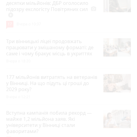
десятки мільйонів: ДБР оголосило
підозру екслогісту Повітряних сил
photo_camera
play_circle_filled
17
Вчора о 10:37
Три вінницькі ліцеї продовжать
працювати у змішаному форматі: де
саме і чому бракує місць в укриттях
Вчора о 18:20
177 мільйонів витратять на ветеранів
у Вінниці. На що підуть ці гроші до
2029 року?
Вчора о 12:21
Вступна кампанія побила рекорд —
майже 1,2 мільйона заяв. Які
університети у Вінниці стали
фаворитами?