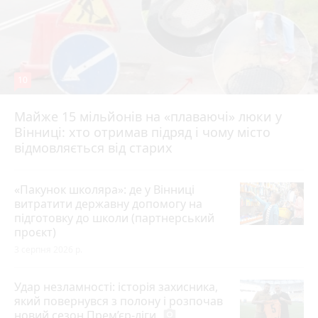
10
Майже 15 мільйонів на «плаваючі» люки у
Вінниці: хто отримав підряд і чому місто
відмовляється від старих
«Пакунок школяра»: де у Вінниці
витратити державну допомогу на
підготовку до школи (партнерський
проєкт)
3 серпня 2026 р.
Удар незламності: історія захисника,
який повернувся з полону і розпочав
новий сезон Прем’єр-ліги
photo_camera