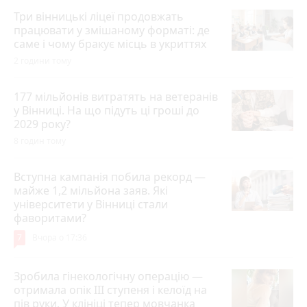
Три вінницькі ліцеї продовжать
працювати у змішаному форматі: де
саме і чому бракує місць в укриттях
2 години тому
177 мільйонів витратять на ветеранів
у Вінниці. На що підуть ці гроші до
2029 року?
8 годин тому
Вступна кампанія побила рекорд —
майже 1,2 мільйона заяв. Які
університети у Вінниці стали
фаворитами?
7
Вчора о 17:36
Зробила гінекологічну операцію —
отримала опік ІІІ ступеня і келоїд на
пів руки. У клініці тепер мовчанка