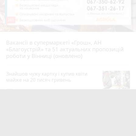
241
Вакансії в супермаркеті «Грош», АН
4 серпня 2026 р.
«Благоустрій» та 51 актуальних пропозицій
роботи у Вінниці (оновлено)
Знайшов чужу картку і купив квіти
майже на 20 тисяч гривень
19
4 серпня 2026 р.
Квартири у Вінниці та майно на
десятки мільйонів: ДБР оголосило
підозру екслогісту Повітряних сил
photo_camera
play_circle_filled