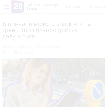
Пишеш ти! Коментує
Всі новини
Обговорен
Вінниця
Вінничани можуть вплинути на
транспорт і благоустрій: як
долучитися
14 квітня 2026 р.
Марія ЛЄХОВА
chat_bubble
share
visibility
0
2
624