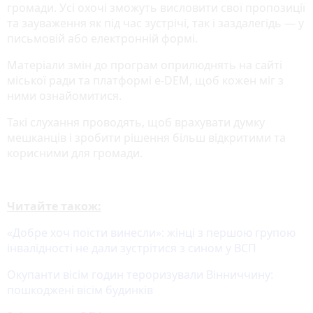
громади. Усі охочі зможуть висловити свої пропозиції
та зауваження як під час зустрічі, так і заздалегідь — у
письмовій або електронній формі.
Матеріали змін до програм оприлюднять на сайті
міської ради та платформі e-DEM, щоб кожен міг з
ними ознайомитися.
Такі слухання проводять, щоб врахувати думку
мешканців і зробити рішення більш відкритими та
корисними для громади.
Читайте також:
«Добре хоч поїсти винесли»: жінці з першою групою
інвалідності не дали зустрітися з сином у ВСП
Окупанти вісім годин тероризували Вінниччину:
пошкоджені вісім будинків