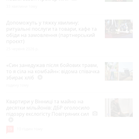
33 хвилини тому
Допоможуть у тяжку хвилину:
ритуальні послуги та товари, кафе та
обіди на замовлення (партнерський
проєкт)
25 червня 2026 р.
«Син занедужав після бойових травм,
то я сіла на комбайн»: відома співачка
збирає хліб
play_circle_filled
годину тому
Квартири у Вінниці та майно на
десятки мільйонів: ДБР оголосило
підозру екслогісту Повітряних сил
photo_camera
play_circle_filled
19
10 годин тому