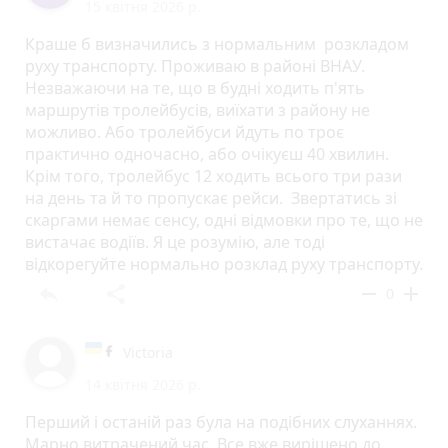
15 квітня 2026 р.
Краше б визначились з нормальним розкладом
руху транспорту. Проживаю в районі ВНАУ.
Незважаючи на те, що в будні ходить п'ять
маршрутів тролейбусів, виїхати з району не
можливо. Або тролейбуси йдуть по троє
практично одночасно, або очікуєш 40 хвилин.
Крім того, тролейбус 12 ходить всього три рази
на день та й то пропускає рейси. Звертатись зі
скаргами немає сенсу, одні відмовки про те, що не
вистачає водіїв. Я це розумію, але тоді
відкорегуйте нормально розклад руху транспорту.
reply
share
remove
add
0
Victoria
14 квітня 2026 р.
Перший і останій раз була на подібних слуханнях.
Марно витрачений час. Все вже вирішено до