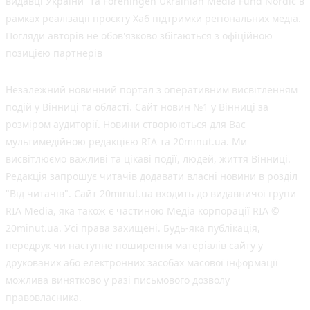
видавці України” та Foreningen Ukrainian Media Fund Nordic в
рамках реалізації проєкту Хаб підтримки регіональних медіа.
Погляди авторів не обов'язково збігаються з офіційною
позицією партнерів
Незалежний новинний портал з оперативним висвітленням
подій у Вінниці та області. Сайт новин №1 у Вінниці за
розміром аудиторії. Новини створюються для Вас
мультимедійною редакцією RIA та 20minut.ua. Ми
висвітлюємо важливі та цікаві події, людей, життя Вінниці.
Редакція запрошує читачів додавати власні новини в розділ
"Від читачів". Сайт 20minut.ua входить до видавничої групи
RIA Media, яка також є частиною Медіа корпорації RIA ©
20minut.ua. Усі права захищені. Будь-яка публiкацiя,
передрук чи наступне поширення матеріалів сайту у
друкованих або електронних засобах масової інформації
можлива винятково у разі письмового дозволу
правовласника.