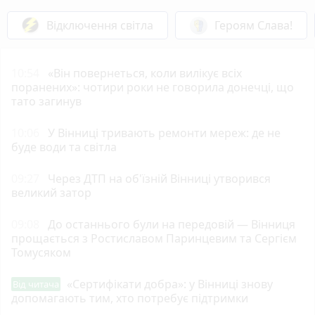
Відключення світла
Героям Слава!
10:54
«Він повернеться, коли вилікує всіх
поранених»: чотири роки не говорила донечці, що
тато загинув
10:06
У Вінниці тривають ремонти мереж: де не
буде води та світла
09:27
Через ДТП на об'їзній Вінниці утворився
великий затор
09:08
До останнього були на передовій — Вінниця
прощається з Ростиславом Паринцевим та Сергієм
Томусяком
«Сертифікати добра»: у Вінниці знову
Від читача
допомагають тим, хто потребує підтримки