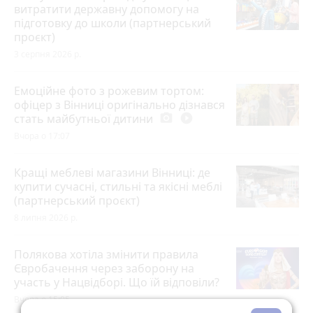
витратити державну допомогу на
підготовку до школи (партнерський
проєкт)
3 серпня 2026 р.
Емоційне фото з рожевим тортом:
офіцер з Вінниці оригінально дізнався
стать майбутньої дитини
photo_camera
play_circle_filled
Вчора о 17:07
Кращі меблеві магазини Вінниці: де
купити сучасні, стильні та якісні меблі
(партнерський проєкт)
8 липня 2026 р.
Полякова хотіла змінити правила
Євробачення через заборону на
участь у Нацвідборі. Що їй відповіли?
Вчора о 15:05