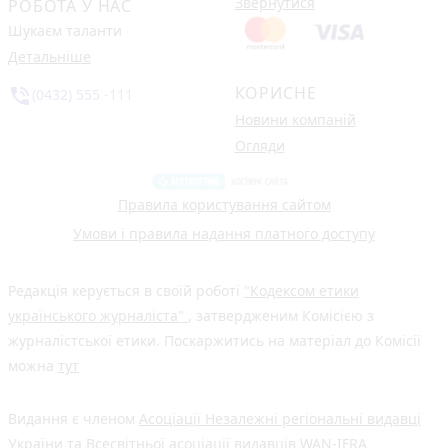
Звернутися
РОБОТА У НАС
Шукаєм таланти
Детальніше
КОРИСНЕ
phone_in_talk
(0432) 555 -111
Новини компаній
Огляди
Правила користування сайтом
Умови і правила надання платного доступу
Редакція керується в своїй роботі
"Кодексом етики
українського журналіста"
, затвердженим Комісією з
журналістської етики. Поскаржитись на матеріал до Комісії
можна
тут
Видання є членом
Асоціації Незалежні регіональні видавці
України
та Всесвітньої асоціації видавців
WAN-IFRA