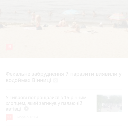
15
7 серпня 2026 р.
Фекальне забруднення й паразити виявили у
водоймах Вінниці
photo_camera
У Тиврові попрощалися з 15-річним
хлопцем, який загинув у палаючій
автівці
play_circle_filled
13
Вчора о 18:04