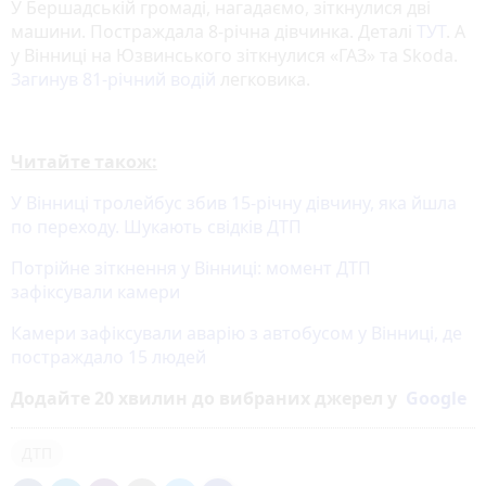
У Бершадській громаді, нагадаємо, зіткнулися дві
машини. Постраждала 8-річна дівчинка. Деталі
ТУТ
. А
у Вінниці на Юзвинського зіткнулися «ГАЗ» та Skoda.
Загинув 81-річний водій
легковика.
Читайте також:
У Вінниці тролейбус збив 15-річну дівчину, яка йшла
по переходу. Шукають свідків ДТП
Потрійне зіткнення у Вінниці: момент ДТП
зафіксували камери
Камери зафіксували аварію з автобусом у Вінниці, де
постраждало 15 людей
Додайте 20 хвилин до вибраних джерел у
Google
ДТП