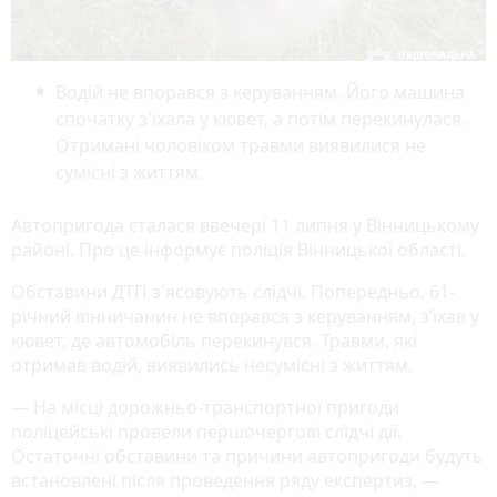
Водій не впорався з керуванням. Його машина
спочатку з'їхала у кювет, а потім перекинулася.
Отримані чоловіком травми виявилися не
сумісні з життям.
Автопригода сталася ввечері 11 липня у Вінницькому
районі. Про це інформує поліція Вінницької області.
Обставини ДТП з'ясовують слідчі. Попередньо, 61-
річний вінничанин не впорався з керуванням, з’їхав у
кювет, де автомобіль перекинувся. Травми, які
отримав водій, виявились несумісні з життям.
— На місці дорожньо-транспортної пригоди
поліцейські провели першочергові слідчі дії.
Остаточні обставини та причини автопригоди будуть
встановлені після проведення ряду експертиз, —