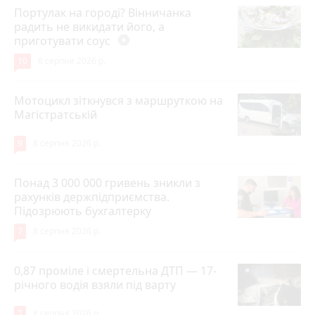
Портулак на городі? Вінничанка
радить не викидати його, а
приготувати соус
play_circle_filled
10
8 серпня 2026 р.
Мотоцикл зіткнувся з маршруткою на
Магістратській
9
8 серпня 2026 р.
Понад 3 000 000 гривень зникли з
рахунків держпідприємства.
Підозрюють бухгалтерку
7
8 серпня 2026 р.
0,87 проміле і смертельна ДТП — 17-
річного водія взяли під варту
7
8 серпня 2026 р.