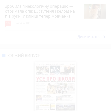
Зробила гінекологічну операцію —
отримала опік ІІІ ступеня і келоїд на
пів руки. У клініці тепер мовчанка
10
Вчора о 18:55
keyboard_arrow_right
Дивитись ще
СВІЖИЙ ВИПУСК