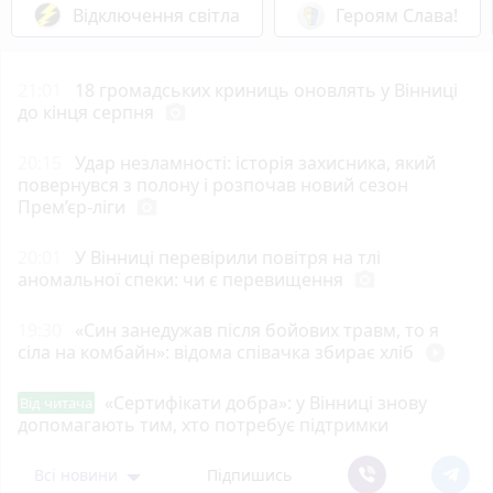
Відключення світла
Героям Слава!
21:01
18 громадських криниць оновлять у Вінниці
до кінця серпня
photo_camera
20:15
Удар незламності: історія захисника, який
повернувся з полону і розпочав новий сезон
Прем’єр-ліги
photo_camera
20:01
У Вінниці перевірили повітря на тлі
аномальної спеки: чи є перевищення
photo_camera
19:30
«Син занедужав після бойових травм, то я
сіла на комбайн»: відома співачка збирає хліб
play_circle_filled
«Сертифікати добра»: у Вінниці знову
Від читача
допомагають тим, хто потребує підтримки
Всі новини
Підпишись