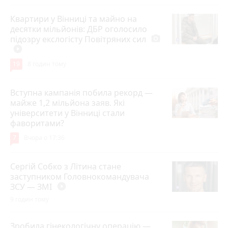
Квартири у Вінниці та майно на
десятки мільйонів: ДБР оголосило
підозру екслогісту Повітряних сил
photo_camera
play_circle_filled
19
8 годин тому
Вступна кампанія побила рекорд —
майже 1,2 мільйона заяв. Які
університети у Вінниці стали
фаворитами?
7
Вчора о 17:36
Сергій Собко з Літина стане
заступником Головнокомандувача
ЗСУ — ЗМІ
play_circle_filled
9 годин тому
Зробила гінекологічну операцію —