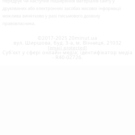
передрук чи наступне поширення матеріалів сайту у
друкованих або електронних засобах масової інформації
можлива винятково у разі письмового дозволу
правовласника.
©2017-2025 20minut.ua
вул. Ширшова, буд. 3-а, м. Вінниця, 21032
[email protected]
Cуб'єкт у сфері онлайн-медіа; ідентифікатор медіа
- R40-02726.