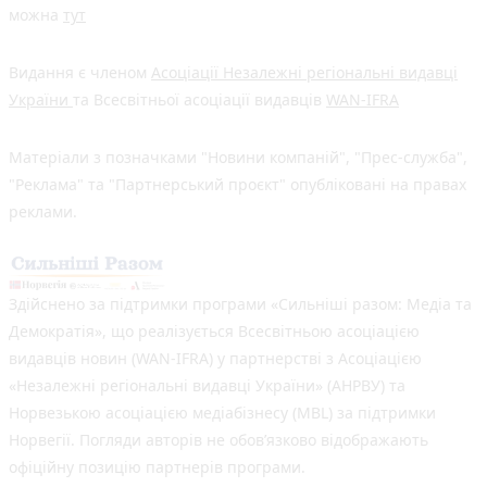
можна
тут
Видання є членом
Асоціації Незалежні регіональні видавці
України
та Всесвітньої асоціації видавців
WAN-IFRA
Матеріали з позначками "Новини компаній", "Прес-служба",
"Реклама" та "Партнерський проєкт" опубліковані на правах
реклами.
Здійснено за підтримки програми «Сильніші разом: Медіа та
Демократія», що реалізується Всесвітньою асоціацією
видавців новин (WAN-IFRA) у партнерстві з Асоціацією
«Незалежні регіональні видавці України» (АНРВУ) та
Норвезькою асоціацією медіабізнесу (MBL) за підтримки
Норвегії. Погляди авторів не обов’язково відображають
офіційну позицію партнерів програми.