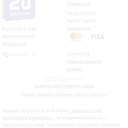
Звернутися
РЕДАКТОРИ
Вадим Павлов
Звернутися
РОБОТА У НАС
Шукаєм таланти
Детальніше
КОРИСНЕ
phone_in_talk
(0432) 555 -111
Новини компаній
Огляди
Правила користування сайтом
Умови і правила надання платного доступу
Редакція керується в своїй роботі
"Кодексом етики
українського журналіста"
, затвердженим Комісією з
журналістської етики. Поскаржитись на матеріал до Комісії