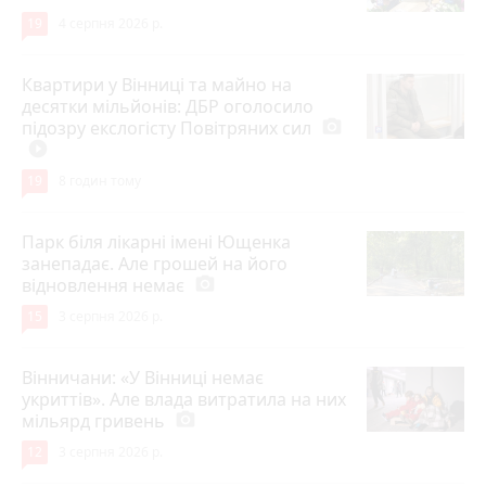
19
4 серпня 2026 р.
Квартири у Вінниці та майно на
десятки мільйонів: ДБР оголосило
підозру екслогісту Повітряних сил
photo_camera
play_circle_filled
19
8 годин тому
Парк біля лікарні імені Ющенка
занепадає. Але грошей на його
відновлення немає
photo_camera
15
3 серпня 2026 р.
Вінничани: «У Вінниці немає
укриттів». Але влада витратила на них
мільярд гривень
photo_camera
12
3 серпня 2026 р.