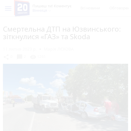
Пишеш ти! Коментує
Всі новини
Обговорен
Вінниця
Смертельна ДТП на Юзвинського:
зіткнулися «ГАЗ» та Skoda
11 липня 2023 р.
Марія ЛЄХОВА
chat_bubble
share
visibility
0
2
1261