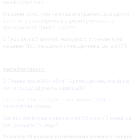
на місці пригоди.
Машини помістили на арештмайданчик, а за даним
фактом правоохоронці відкрили кримінальне
провадження. Триває слідство.
У Бершадській громаді, нагадаємо, зіткнулися дві
машини. Постраждала 8-річна дівчинка. Деталі
ТУТ
.
Читайте також:
У Вінниці тролейбус збив 15-річну дівчину, яка йшла
по переходу. Шукають свідків ДТП
Потрійне зіткнення у Вінниці: момент ДТП
зафіксували камери
Камери зафіксували аварію з автобусом у Вінниці, де
постраждало 15 людей
Додайте 20 хвилин до вибраних джерел у
Google