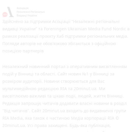
Здійснено за підтримки Асоціації “Незалежні регіональні
видавці України” та Foreningen Ukrainian Media Fund Nordic в
рамках реалізації проєкту Хаб підтримки регіональних медіа.
Погляди авторів не обов'язково збігаються з офіційною
позицією партнерів
Незалежний новинний портал з оперативним висвітленням
подій у Вінниці та області. Сайт новин №1 у Вінниці за
розміром аудиторії. Новини створюються для Вас
мультимедійною редакцією RIA та 20minut.ua. Ми
висвітлюємо важливі та цікаві події, людей, життя Вінниці.
Редакція запрошує читачів додавати власні новини в розділ
"Від читачів". Сайт 20minut.ua входить до видавничої групи
RIA Media, яка також є частиною Медіа корпорації RIA ©
20minut.ua. Усі права захищені. Будь-яка публiкацiя,