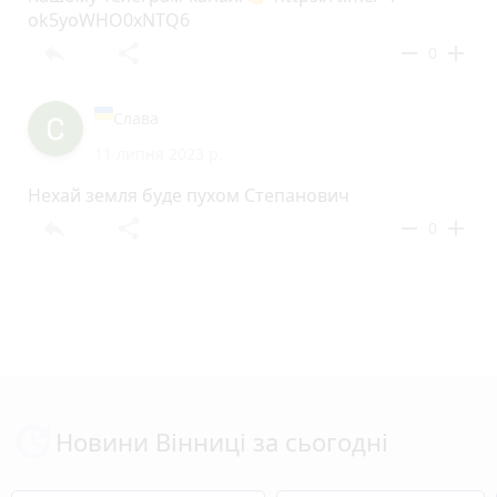
ok5yoWHO0xNTQ6
reply
share
remove
add
0
Слава
11 липня 2023 р.
Нехай земля буде пухом Степанович
reply
share
remove
add
0
Новини Вінниці за сьогодні