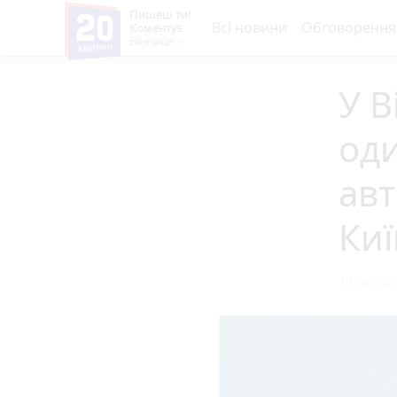
Пишеш ти!
Всі новини
Обговорення
Коментує
Вінниця
У В
од
авт
Киї
19 лютого