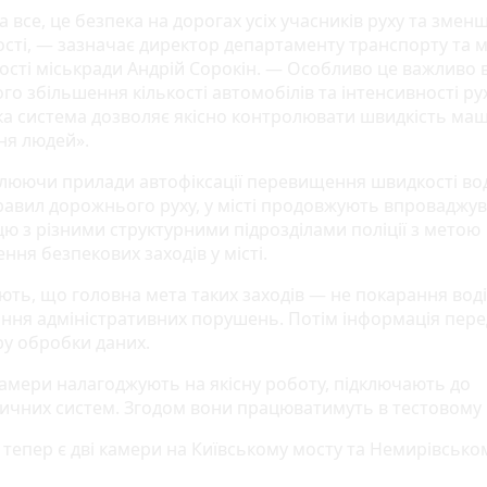
 все, це безпека на дорогах усіх учасників руху та змен
ості, — зазначає директор департаменту транспорту та м
ості міськради Андрій Сорокін. — Особливо це важливо 
го збільшення кількості автомобілів та інтенсивності рух
Така система дозволяє якісно контролювати швидкість ма
ня людей».
люючи прилади автофіксації перевищення швидкості во
равил дорожнього руху, у місті продовжують впроваджу
цю з різними структурними підрозділами поліції з метою
ня безпекових заходів у місті.
ть, що головна мета таких заходів — не покарання водії
ання адміністративних порушень. Потім інформація пер
ру обробки даних.
камери налагоджують на якісну роботу, підключають до
ичних систем. Згодом вони працюватимуть в тестовому 
 тепер є дві камери на Київському мосту та Немирівсько