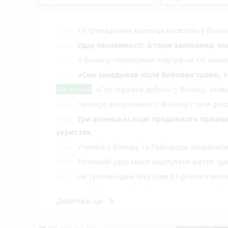
18 громадських криниць оновлять у Вінни
21:01
Удар незламності: історія захисника, я
20:15
У Вінниці перевірили повітря на тлі ано
20:01
«Син занедужав після бойових травм, то
19:30
Від читача
«Сертифікати добра»: у Вінниці знов
Четверо випускників із Вінниці стали д
19:02
Три вінницькі ліцеї продовжать працюв
18:20
укриттях
Учителі з Вінниці та Райгорода потрапил
18:09
Тепловий удар може коштувати життя: що 
17:15
На Тульчинщині ВАЗ збив 67-річного вело
16:11
Комбайн загорівся під час жнив, а дитячі
15:05
keyboard_arrow_right
Дивитись ще
У Вінниці зафіксували новий температур
14:06
Майже 15 мільйонів на «плаваючі» люки 
13:42