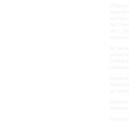
«Перш за
аварійн
мобільн
постійно
місті. 
залучен
Встанов
інших п
співпра
покращен
Зазначаю
запобіг
до цент
Наразі 
автомат
Загалом