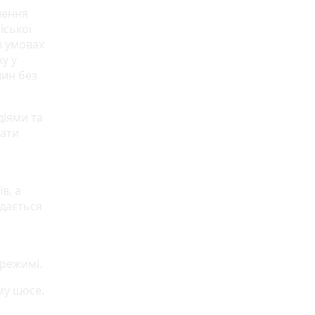
шення
іської
в умовах
у у
шин без
діями та
вати
в, а
едається
режимі.
му шосе.