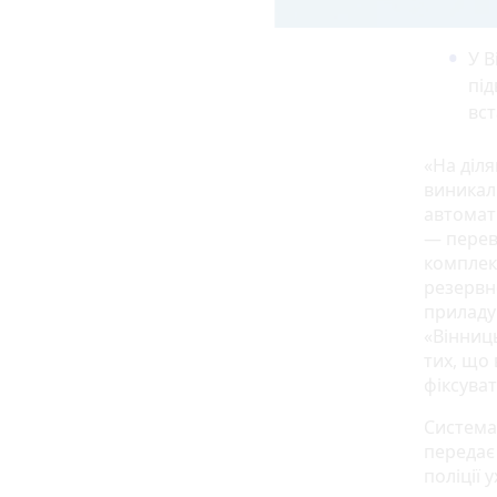
У В
пі
вст
«На діля
виникал
автомат
— перев
комплек
резервн
приладу
«Вінниц
тих, що
фіксува
Система
передає 
поліції