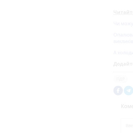
Читайт
Чи можу
Опалюва
викликі
А холоди
Додайт
ПДР
Коме