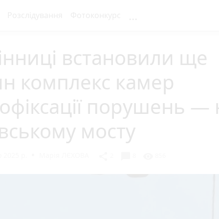
...
Розслідування
Фотоконкурс
інниці встановили ще
ин комплекс камер
офіксації порушень — 
вському мосту
 2025 р.
Марія ЛЄХОВА
chat_bubble
share
visibility
2
8
856