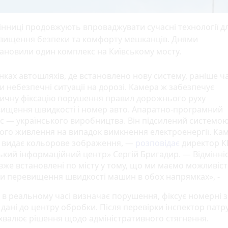
інниці продовжують впроваджувати сучасні технології д
двищення безпеки та комфорту мешканців. Днями
ановили один комплекс на Київському мосту.
нках автошляхів, де встановлено нову систему, раніше ч
и небезпечні ситуації на дорозі. Камера ж забезпечує
ичну фіксацію порушення правил дорожнього руху
ищення швидкості і номер авто. Апаратно-програмний
с — українського виробництва. Він підсилений системо
ого живлення на випадок вимкнення електроенергії. Ка
 видає кольорове зображення, —
розповідає
директор К
ький інформаційний центр» Сергій Бригадир. — Відмінніс
 вже встановлені по місту у тому, що ми маємо можливіс
ти перевищення швидкості машин в обох напрямках», -
 в реальному часі визначає порушення, фіксує номерні з
дані до центру обробки. Після перевірки інспектор патр
 ухвалює рішення щодо адміністративного стягнення.