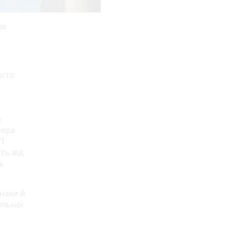
ля
асто
ю
мера
П
ть від
ть
наки й
ульної