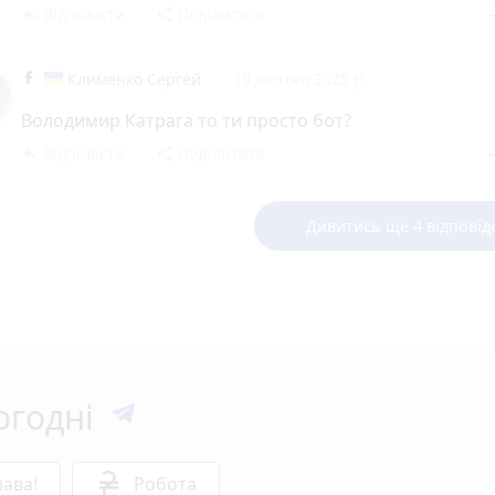
Відповісти
Поділитися
reply
share
rem
Клименко Сергей
19 лютого 2025 р.
Володимир Катрага то ти просто бот?
Відповісти
Поділитися
reply
share
rem
Дивитись ще 4 відповід
огодні
ава!
Робота