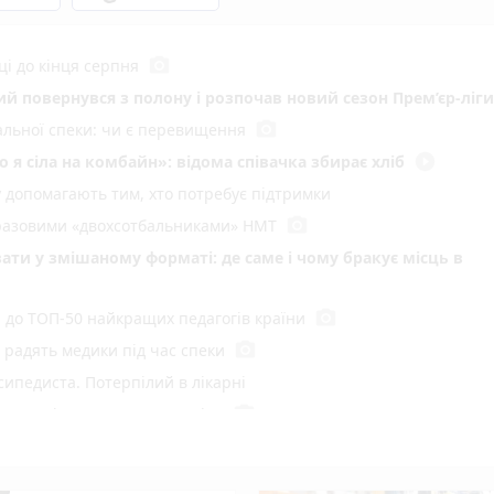
photo_camera
ці до кінця серпня
кий повернувся з полону і розпочав новий сезон Прем’єр-ліги
photo_camera
мальної спеки: чи є перевищення
play_circle_filled
 я сіла на комбайн»: відома співачка збирає хліб
у допомагають тим, хто потребує підтримки
photo_camera
воразовими «двохсотбальниками» НМТ
ати у змішаному форматі: де саме і чому бракує місць в
photo_camera
и до ТОП-50 найкращих педагогів країни
photo_camera
радять медики під час спеки
сипедиста. Потерпілий в лікарні
photo_camera
 пустощі спалили 10 тонн сіна
ний рекорд
у Вінниці: хто отримав підряд і чому місто відмовляється 