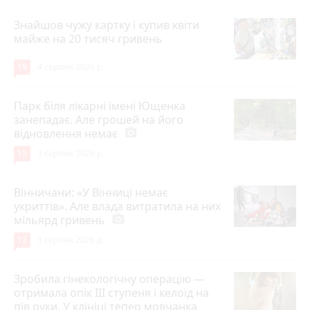
Знайшов чужу картку і купив квіти
майже на 20 тисяч гривень
19
4 серпня 2026 р.
Парк біля лікарні імені Ющенка
занепадає. Але грошей на його
відновлення немає
photo_camera
15
3 серпня 2026 р.
Вінничани: «У Вінниці немає
укриттів». Але влада витратила на них
мільярд гривень
photo_camera
12
3 серпня 2026 р.
Зробила гінекологічну операцію —
отримала опік ІІІ ступеня і келоїд на
пів руки. У клініці тепер мовчанка