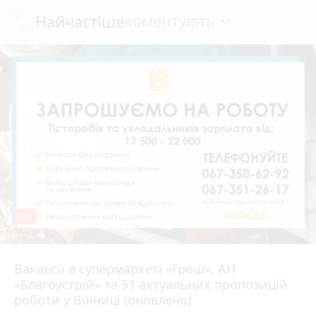
коментують
Найчастіше
241
Вакансії в супермаркеті «Грош», АН
4 серпня 2026 р.
«Благоустрій» та 51 актуальних пропозицій
роботи у Вінниці (оновлено)