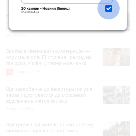
На вулиці Київська сталася серйозна
аварія зі скутером. На місці працює
поліція та медики
за 2 години
Зробила гінекологічну операцію —
отримала опік ІІІ ступеня і келоїд на
пів руки. У клініці тепер мовчанка
10
Вчора о 18:55
Від павербанка до інвертора: як уже
зараз підготуватися до можливих
відключень світла взимку
4 серпня 2026 р.
Відстрочка від мобілізації по-новому:
вінницька адвокатка пояснила