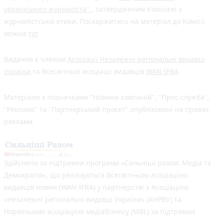
українського журналіста"
, затвердженим Комісією з
журналістської етики. Поскаржитись на матеріал до Комісії
можна
тут
Видання є членом
Асоціації Незалежні регіональні видавці
України
та Всесвітньої асоціації видавців
WAN-IFRA
Матеріали з позначками "Новини компаній", "Прес-служба",
"Реклама" та "Партнерський проєкт" опубліковані на правах
реклами.
Здійснено за підтримки програми «Сильніші разом: Медіа та
Демократія», що реалізується Всесвітньою асоціацією
видавців новин (WAN-IFRA) у партнерстві з Асоціацією
«Незалежні регіональні видавці України» (АНРВУ) та
Норвезькою асоціацією медіабізнесу (MBL) за підтримки