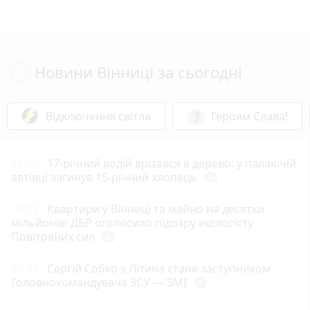
Новини Вінниці за сьогодні
Відключення світла
Героям Слава!
11:00
17-річний водій врізався в дерево: у палаючій
автівці загинув 15-річний хлопець
photo_camera
10:37
Квартири у Вінниці та майно на десятки
мільйонів: ДБР оголосило підозру екслогісту
Повітряних сил
photo_camera
10:06
Сергій Собко з Літина стане заступником
Головнокомандувача ЗСУ — ЗМІ
play_circle_filled