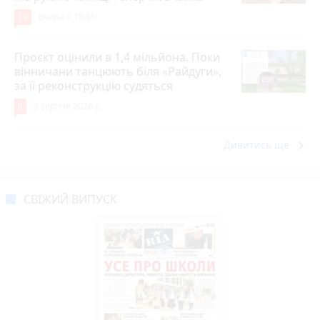
10
Вчора о 18:55
Проєкт оцінили в 1,4 мільйона. Поки
вінничани танцюють біля «Райдуги»,
за її реконструкцію судяться
8
3 серпня 2026 р.
keyboard_arrow_right
Дивитись ще
СВІЖИЙ ВИПУСК