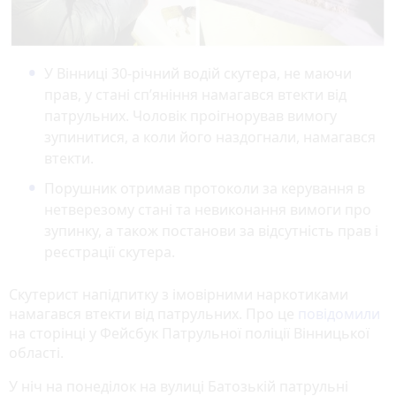
У Вінниці 30-річний водій скутера, не маючи
прав, у стані сп’яніння намагався втекти від
патрульних. Чоловік проігнорував вимогу
зупинитися, а коли його наздогнали, намагався
втекти.
Порушник отримав протоколи за керування в
нетверезому стані та невиконання вимоги про
зупинку, а також постанови за відсутність прав і
реєстрації скутера.
Скутерист напідпитку з імовірними наркотиками
намагався втекти від патрульних. Про це
повідомили
на сторінці у Фейсбук Патрульної поліції Вінницької
області.
У ніч на понеділок на вулиці Батозькій патрульні