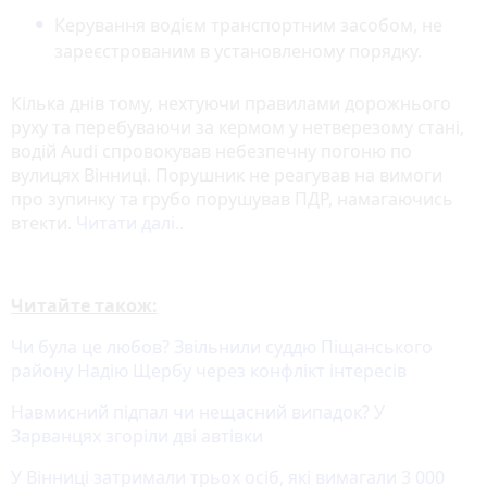
Керування водієм транспортним засобом, не
зареєстрованим в установленому порядку.
Кілька днів тому, нехтуючи правилами дорожнього
руху та перебуваючи за кермом у нетверезому стані,
водій Audi спровокував небезпечну погоню по
вулицях Вінниці. Порушник не реагував на вимоги
про зупинку та грубо порушував ПДР, намагаючись
втекти.
Читати далі..
Читайте також:
Чи була це любов? Звільнили суддю Піщанського
району Надію Щербу через конфлікт інтересів
Навмисний підпал чи нещасний випадок? У
Зарванцях згоріли дві автівки
У Вінниці затримали трьох осіб, які вимагали 3 000