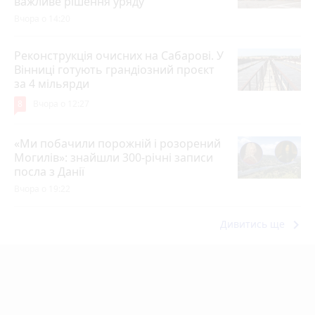
важливе рішення уряду
Вчора о 14:20
Реконструкція очисних на Сабарові. У
Вінниці готують грандіозний проєкт
за 4 мільярди
8
Вчора о 12:27
«Ми побачили порожній і розорений
Могилів»: знайшли 300-річні записи
посла з Данії
Вчора о 19:22
keyboard_arrow_right
Дивитись ще