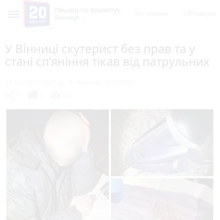
Пишеш ти! Коментує
Всі новини
Обговорен
Вінниця
У Вінниці скутерист без прав та у
стані сп’яніння тікав від патрульних
11 лютого 2025 р.
Альона ЧЕРНІЮК
chat_bubble
share
visibility
1
0
401