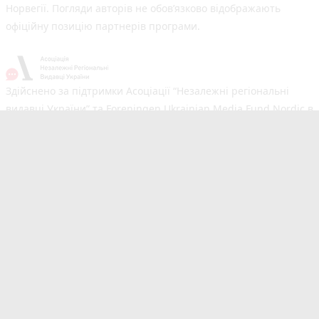
Норвегії. Погляди авторів не обов’язково відображають
офіційну позицію партнерів програми.
Здійснено за підтримки Асоціації “Незалежні регіональні
видавці України” та Foreningen Ukrainian Media Fund Nordic в
рамках реалізації проєкту Хаб підтримки регіональних медіа.
Погляди авторів не обов'язково збігаються з офіційною
позицією партнерів
Незалежний новинний портал з оперативним висвітленням
подій у Вінниці та області. Сайт новин №1 у Вінниці за
розміром аудиторії. Новини створюються для Вас
мультимедійною редакцією RIA та 20minut.ua. Ми
висвітлюємо важливі та цікаві події, людей, життя Вінниці.
Редакція запрошує читачів додавати власні новини в розділ
"Від читачів". Сайт 20minut.ua входить до видавничої групи