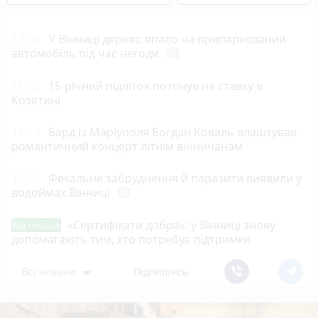
17:03
У Вінниці дерево впало на припаркований
автомобіль під час негоди
photo_camera
16:02
15-річний підліток потонув на ставку в
Козятині
15:13
Бард із Маріуполя Богдан Коваль влаштував
романтичний концерт літнім вінничанам
15:12
Фекальне забруднення й паразити виявили у
водоймах Вінниці
photo_camera
«Сертифікати добра»: у Вінниці знову
Від читача
допомагають тим, хто потребує підтримки
Всі новини
Підпишись