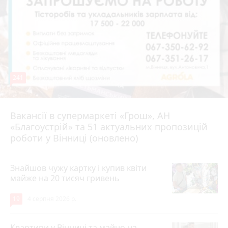
241
Вакансії в супермаркеті «Грош», АН
4 серпня 2026 р.
«Благоустрій» та 51 актуальних пропозицій
роботи у Вінниці (оновлено)
Знайшов чужу картку і купив квіти
майже на 20 тисяч гривень
19
4 серпня 2026 р.
Квартири у Вінниці та майно на