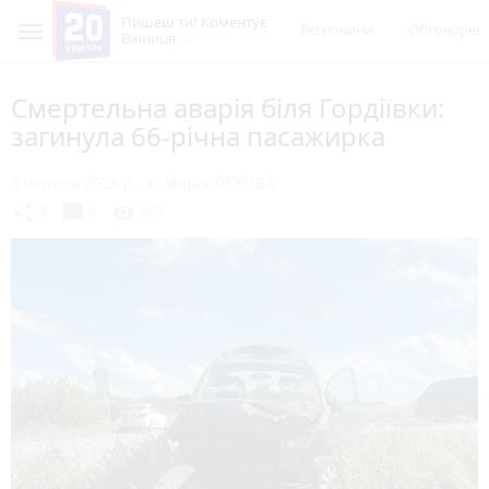
Пишеш ти! Коментує
Всі новини
Обговорен
Вінниця
Смертельна аварія біля Гордіївки:
загинула 66-річна пасажирка
9 червня 2026 р.
Марія ЛЄХОВА
chat_bubble
share
visibility
0
0
465