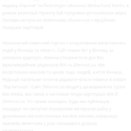
видавці України” та Foreningen Ukrainian Media Fund Nordic в
рамках реалізації проєкту Хаб підтримки регіональних медіа.
Погляди авторів не обов'язково збігаються з офіційною
позицією партнерів
Незалежний новинний портал з оперативним висвітленням
подій у Вінниці та області. Сайт новин №1 у Вінниці за
розміром аудиторії. Новини створюються для Вас
мультимедійною редакцією RIA та 20minut.ua. Ми
висвітлюємо важливі та цікаві події, людей, життя Вінниці.
Редакція запрошує читачів додавати власні новини в розділ
"Від читачів". Сайт 20minut.ua входить до видавничої групи
RIA Media, яка також є частиною Медіа корпорації RIA ©
20minut.ua. Усі права захищені. Будь-яка публiкацiя,
передрук чи наступне поширення матеріалів сайту у
друкованих або електронних засобах масової інформації
можлива винятково у разі письмового дозволу
правовласника.