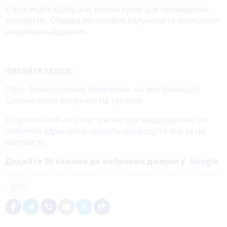
У всіх водіїв відібрали зразки крові для проведення
експертиз. Обидва автомобілі вилучили та помістили
на арештмайданчик.
Читайте також:
П’ять безкоштовних вбиралень на всю Вінницю?
Скільки місто витрачає на туалети
Староміський ліс став трасою для квадроциклів: як
любителі адреналіну нищать природу та хто за це
відповість
Додайте 20 хвилин до вибраних джерел у
Google
ДТП