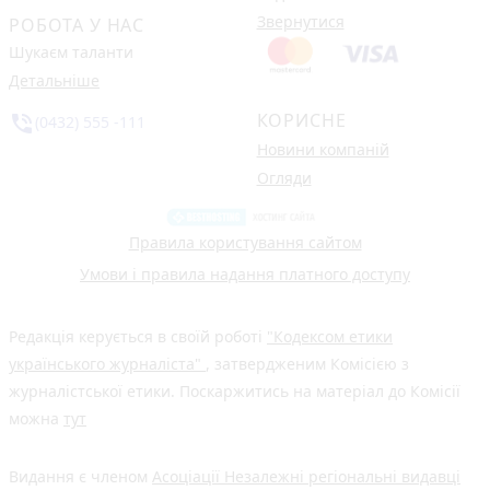
Звернутися
РОБОТА У НАС
Шукаєм таланти
Детальніше
КОРИСНЕ
phone_in_talk
(0432) 555 -111
Новини компаній
Огляди
Правила користування сайтом
Умови і правила надання платного доступу
Редакція керується в своїй роботі
"Кодексом етики
українського журналіста"
, затвердженим Комісією з
журналістської етики. Поскаржитись на матеріал до Комісії
можна
тут
Видання є членом
Асоціації Незалежні регіональні видавці