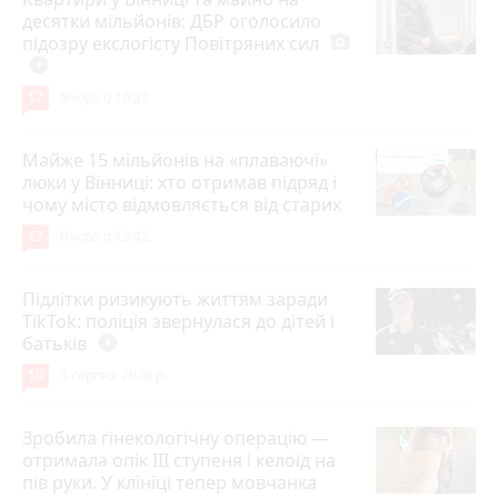
десятки мільйонів: ДБР оголосило
підозру екслогісту Повітряних сил
photo_camera
play_circle_filled
17
Вчора о 10:37
Майже 15 мільйонів на «плаваючі»
люки у Вінниці: хто отримав підряд і
чому місто відмовляється від старих
12
Вчора о 13:42
Підлітки ризикують життям заради
TikTok: поліція звернулася до дітей і
батьків
play_circle_filled
10
5 серпня 2026 р.
Зробила гінекологічну операцію —
отримала опік ІІІ ступеня і келоїд на
пів руки. У клініці тепер мовчанка