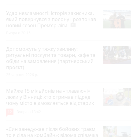
Удар незламності: історія захисника,
який повернувся з полону і розпочав
новий сезон Прем’єр-ліги
photo_camera
Вчора о 20:15
Допоможуть у тяжку хвилину:
ритуальні послуги та товари, кафе та
обіди на замовлення (партнерський
проєкт)
25 червня 2026 р.
Майже 15 мільйонів на «плаваючі»
люки у Вінниці: хто отримав підряд і
чому місто відмовляється від старих
12
Вчора о 13:42
«Син занедужав після бойових травм,
то я сіла на комбайн»: відома співачка