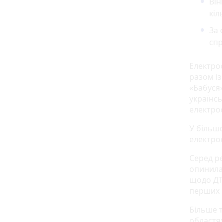
Він
кіл
За 
спр
Електро
разом із
«Бабуся»
українс
електро
У більш
електро
Серед ре
опинилас
щодо ДТ
перших п
Більше т
областя