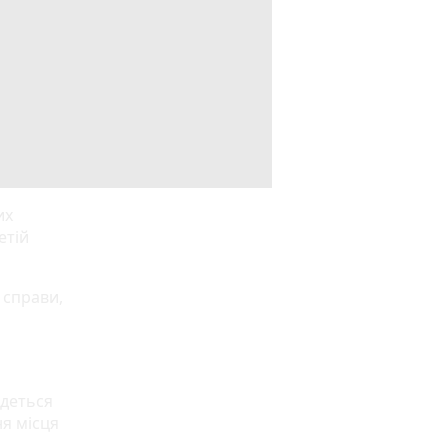
их
етій
 справи,
Йдеться
ня місця