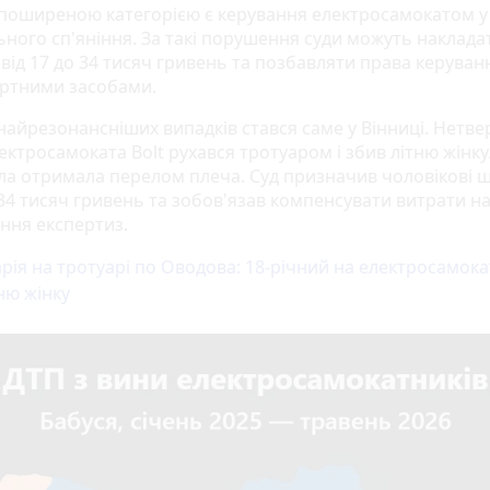
поширеною категорією є керування електросамокатом у 
ьного сп'яніння. За такі порушення суди можуть наклада
від 17 до 34 тисяч гривень та позбавляти права керуван
ртними засобами.
 найрезонансніших випадків стався саме у Вінниці. Нетв
ектросамоката Bolt рухався тротуаром і збив літню жінку
ла отримала перелом плеча. Суд призначив чоловікові 
 34 тисяч гривень та зобов'язав компенсувати витрати н
ння експертиз.
рія на тротуарі по Оводова: 18-річний на електросамока
ню жінку