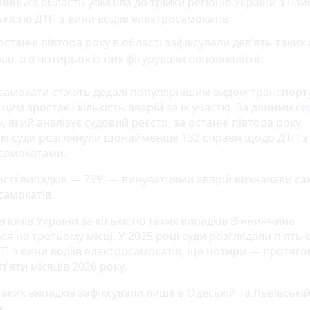
ницька область увійшла до трійки регіонів України з на
ькістю ДТП з вини водіїв електросамокатів.
останні півтора року в області зафіксували дев'ять таких
ав, а в чотирьох із них фігурували неповнолітні.
самокати стають дедалі популярнішим видом транспорту
 цим зростає і кількість аварій за їх участю. За даними
се
, який аналізує судовий реєстр, за останні півтора року
ькі суди розглянули щонайменше 132 справи щодо ДТП з
самокатами.
ості випадків — 79% — винуватцями аварій визнавали сам
самокатів.
гіонів України за кількістю таких випадків Вінниччина
я на третьому місці. У 2025 році суди розглядали п'ять 
П з вини водіїв електросамокатів, ще чотири — протяго
'яти місяців 2026 року.
аких випадків зафіксували лише в Одеській та Львівські
х.