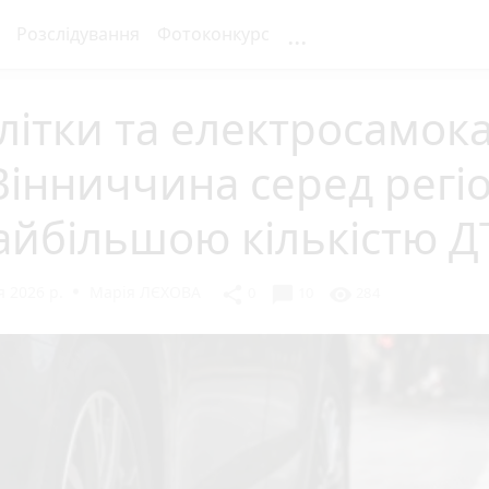
...
Розслідування
Фотоконкурс
літки та електросамок
інниччина серед регіо
айбільшою кількістю Д
 2026 р.
Марія ЛЄХОВА
chat_bubble
share
visibility
0
10
284