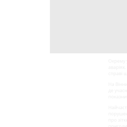
Окрему 
аваріях.
справі 
На Вінни
де учас
показни
Найчаст
порушен
про зіт
пригоди