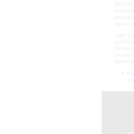
Другою 
алкогол
штрафи 
транспо
Один із
водій ел
Потерпі
розмірі
проведе
Ава
літ