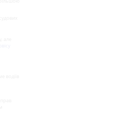
йбільшою
 судових
, але
рвісу
е водіїв
справ
м
й