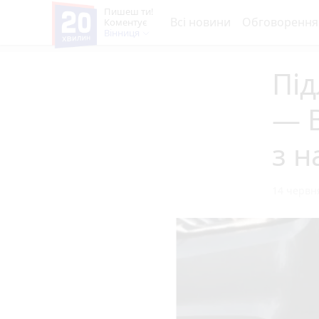
Пишеш ти!
Всі новини
Обговорення
Коментує
Вінниця
Під
— В
з н
14 червня