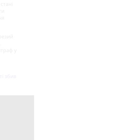
стані
ти
ня
ерезий
.
штраф у
а
ті збив