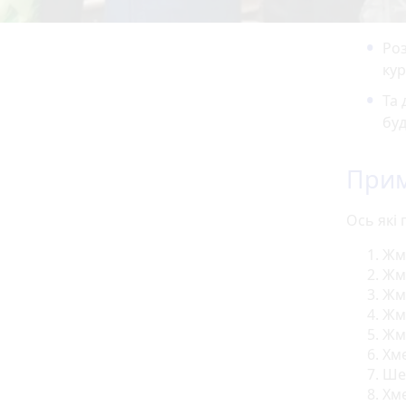
Роз
кур
Та 
бу
Прим
Ось які 
Жм
Жм
Жм
Жм
Жм
Хм
Ше
Хм