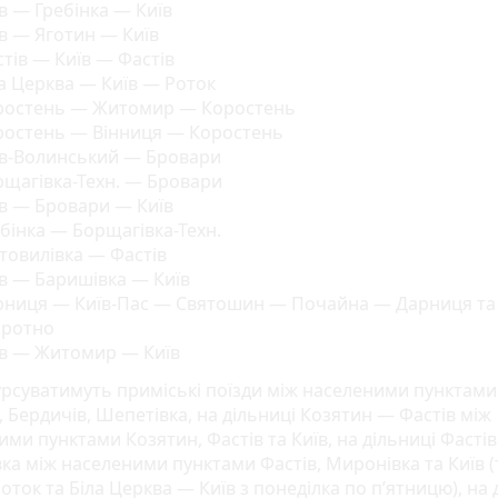
в — Гребінка — Київ
в — Яготин — Київ
тів — Київ — Фастів
а Церква — Київ — Роток
ростень — Житомир — Коростень
ростень — Вінниця — Коростень
їв-Волинський — Бровари
рщагівка-Техн. — Бровари
в — Бровари — Київ
бінка — Борщагівка-Техн.
товилівка — Фастів
в — Баришівка — Київ
рниця — Київ-Пас — Святошин — Почайна — Дарниця та
оротно
їв — Житомир — Київ
урсуватимуть приміські поїзди між населеними пунктами
 Бердичів, Шепетівка, на дільниці Козятин — Фастів між
ми пунктами Козятин, Фастів та Київ, на дільниці Фасті
ка між населеними пунктами Фастів, Миронівка та Київ 
оток та Біла Церква — Київ з понеділка по п’ятницю), на 