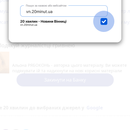
имушених переселенців запрошують на вистави в театр 
исати писанку — навчать переселенців у вінницькому му
Подякуй журналістці гривнею
Альона РЯБОКОНЬ - авторка цього матеріалу. Ви можете
подякувати їй та надихнути на нові корисні матеріали
Закинути на Банку
е 20 хвилин до вибраних джерел у
Google