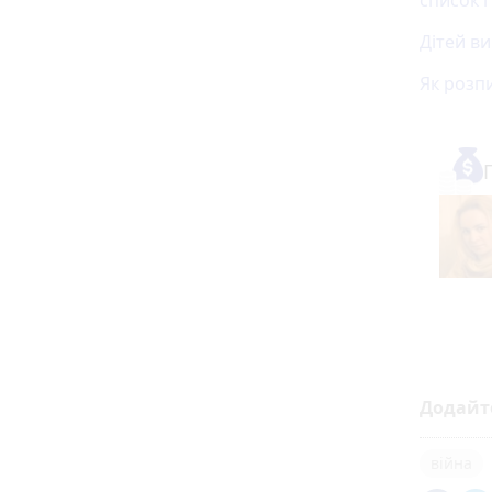
Дітей в
Як розп
Додайт
війна