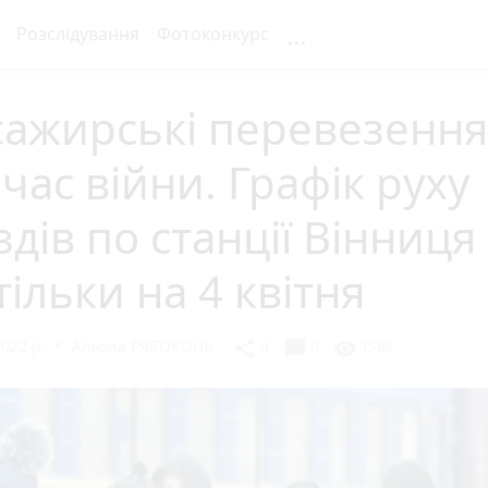
...
Розслідування
Фотоконкурс
сажирські перевезення
 час війни. Графік руху
здів по станції Вінниця
тільки на 4 квітня
2022 р.
Альона РЯБОКОНЬ
chat_bubble
share
visibility
0
0
1588