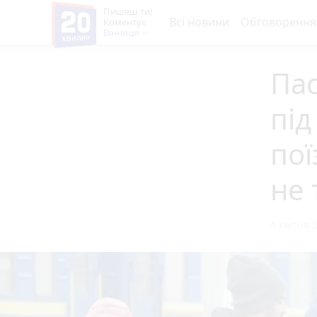
Пишеш ти!
Всі новини
Обговорення
Коментує
Вінниця
Па
під
пої
не 
4 квітня 