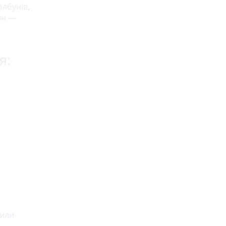
лбунів,
ин —
я:
вили