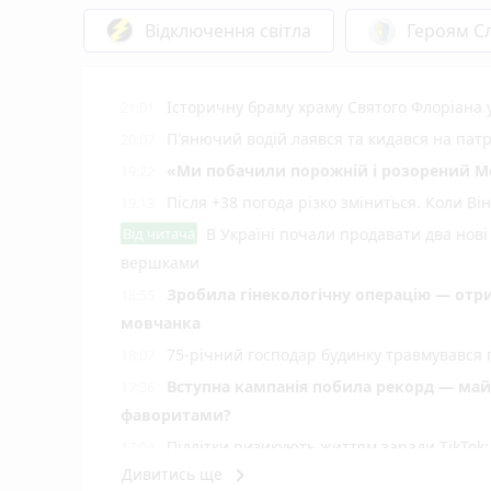
Відключення світла
Героям Сл
Історичну браму храму Святого Флоріана
21:01
П'янючий водій лаявся та кидався на пат
20:07
«Ми побачили порожній і розорений Мог
19:22
Після +38 погода різко зміниться. Коли В
19:13
Від читача
В Україні почали продавати два нові 
вершками
Зробила гінекологічну операцію — отрима
18:55
мовчанка
75-річний господар будинку травмувався п
18:07
Вступна кампанія побила рекорд — майже
17:36
фаворитами?
Підлітки ризикують життям заради TikTok: 
17:04
keyboard_arrow_right
Дивитись ще
Риболовля замість лікарняних стін: на В
16:06