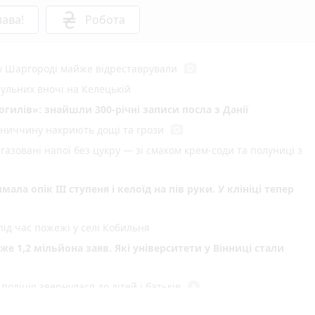
ава!
Робота
photo_camera
 у Шаргороді майже відреставрували
рульних вночі на Келецькій
илів»: знайшли 300-річні записи посла з Данії
photo_camera
інниччину накриють дощі та грози
газовані напої без цукру — зі смаком крем-соди та полуниці з
ла опік ІІІ ступеня і келоїд на пів руки. У клініці тепер
ід час пожежі у селі Кобильня
 1,2 мільйона заяв. Які університети у Вінниці стали
play_circle_filled
поліція звернулася до дітей і батьків
play_circle_filled
photo_camera
інниччині влаштували відпочинок для поранених воїнів