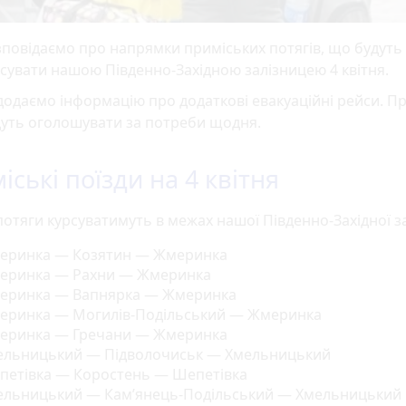
повідаємо про напрямки приміських потягів, що будуть
сувати нашою Південно-Західною залізницею 4 квітня.
додаємо інформацію про додаткові евакуаційні рейси. П
дуть оголошувати за потреби щодня.
іські поїзди на 4 квітня
потяги курсуватимуть в межах нашої Південно-Західної за
еринка — Козятин — Жмеринка
еринка — Рахни — Жмеринка
еринка — Вапнярка — Жмеринка
еринка — Могилів-Подільський — Жмеринка
еринка — Гречани — Жмеринка
ельницький — Підволочиськ — Хмельницький
петівка — Коростень — Шепетівка
ельницький — Кам’янець-Подільський — Хмельницький