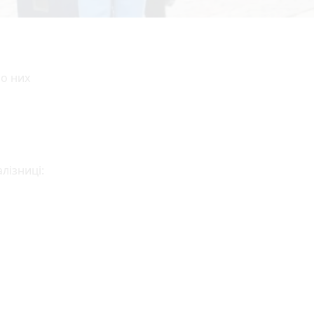
ро них
лізниці: