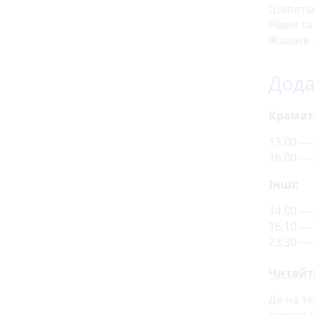
Шепетів
Рівне т
Жашків 
Дода
Крамат
13.00 —
16.00 —
Інші:
14.00 —
16.10 —
23.30 —
Читайт
Де на т
список 