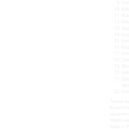
Киї
Киї
Фас
Біл
Ко
Ко
Ки
Бо
Киї
Гре
Мо
Киї
Да
зв
Ки
Також к
Козятин,
населени
Миронів
Київ — Р