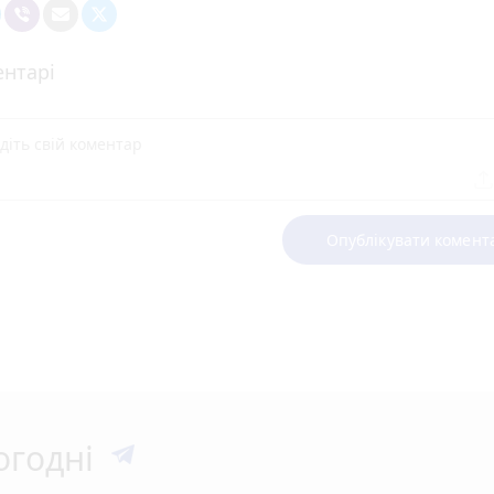
нтарі
Опублікувати комент
огодні