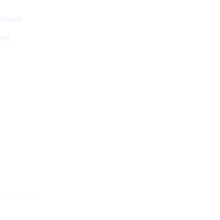
ляльок
зеї