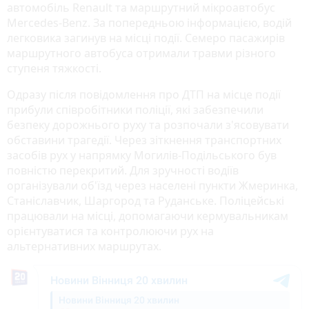
автомобіль Renault та маршрутний мікроавтобус
Mercedes-Benz. За попередньою інформацією, водій
легковика загинув на місці події. Семеро пасажирів
маршрутного автобуса отримали травми різного
ступеня тяжкості.
Одразу після повідомлення про ДТП на місце події
прибули співробітники поліції, які забезпечили
безпеку дорожнього руху та розпочали з'ясовувати
обставини трагедії. Через зіткнення транспортних
засобів рух у напрямку Могилів-Подільського був
повністю перекритий. Для зручності водіїв
організували об'їзд через населені пункти Жмеринка,
Станіславчик, Шаргород та Руданське. Поліцейські
працювали на місці, допомагаючи кермувальникам
орієнтуватися та контролюючи рух на
альтернативних маршрутах.