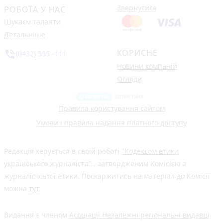
Звернутися
РОБОТА У НАС
Шукаєм таланти
Детальніше
КОРИСНЕ
phone_in_talk
(0432) 555 -111
Новини компаній
Огляди
Правила користування сайтом
Умови і правила надання платного доступу
Редакція керується в своїй роботі
"Кодексом етики
українського журналіста"
, затвердженим Комісією з
журналістської етики. Поскаржитись на матеріал до Комісії
можна
тут
Видання є членом
Асоціації Незалежні регіональні видавці