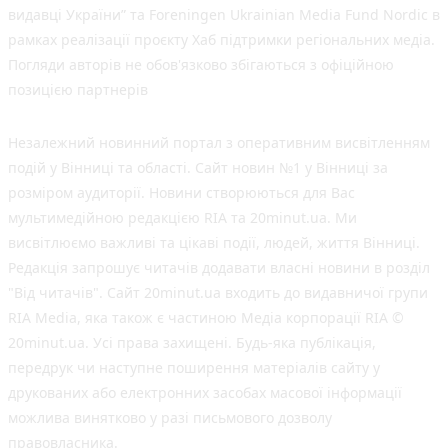
видавці України” та Foreningen Ukrainian Media Fund Nordic в
рамках реалізації проєкту Хаб підтримки регіональних медіа.
Погляди авторів не обов'язково збігаються з офіційною
позицією партнерів
Незалежний новинний портал з оперативним висвітленням
подій у Вінниці та області. Сайт новин №1 у Вінниці за
розміром аудиторії. Новини створюються для Вас
мультимедійною редакцією RIA та 20minut.ua. Ми
висвітлюємо важливі та цікаві події, людей, життя Вінниці.
Редакція запрошує читачів додавати власні новини в розділ
"Від читачів". Сайт 20minut.ua входить до видавничої групи
RIA Media, яка також є частиною Медіа корпорації RIA ©
20minut.ua. Усі права захищені. Будь-яка публiкацiя,
передрук чи наступне поширення матеріалів сайту у
друкованих або електронних засобах масової інформації
можлива винятково у разі письмового дозволу
правовласника.