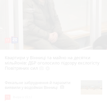
17
Квартири у Вінниці та майно на десятки
6 серпня 2026 р.
мільйонів: ДБР оголосило підозру екслогісту
Повітряних сил
photo_camera
play_circle_filled
Фекальне забруднення й паразити
виявили у водоймах Вінниці
photo_camera
15
Вчора о 15:12