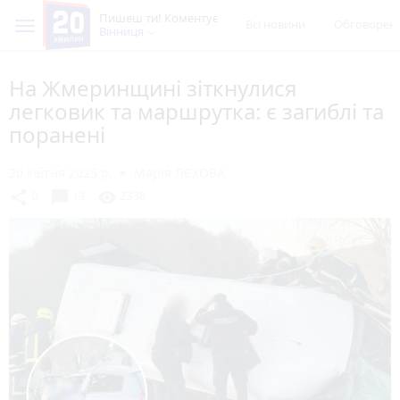
Пишеш ти! Коментує
Всі новини
Обговорен
Вінниця
На Жмеринщині зіткнулися
легковик та маршрутка: є загиблі та
поранені
20 квітня 2025 р.
Марія ЛЄХОВА
chat_bubble
share
visibility
0
13
2338