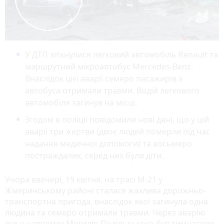
У ДТП зіткнулися легковий автомобіль Renault та
маршрутний мікроавтобус Mercedes-Benz.
Внаслідок цієї аварії семеро пасажирів з
автобуса отримали травми. Водій легкового
автомобіля загинув на місці.
Згодом в поліції повідомили нові дані, що у цій
аварії три жертви (двоє людей померли під час
надання медичної допомоги) та восьмеро
постраждалих, серед них були діти.
Учора ввечері, 19 квітня, на трасі М-21 у
Жмеринському районі сталася жахлива дорожньо-
транспортна пригода, внаслідок якої загинула одна
людина та семеро отримали травми. Через аварію
рух у напрямку Могилів-Подільського був тимчасово