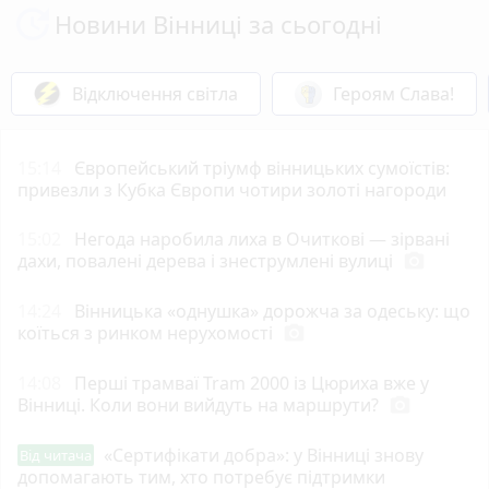
Новини Вінниці за сьогодні
Відключення світла
Героям Слава!
15:14
Європейський тріумф вінницьких сумоїстів:
привезли з Кубка Європи чотири золоті нагороди
15:02
Негода наробила лиха в Очиткові — зірвані
дахи, повалені дерева і знеструмлені вулиці
photo_camera
14:24
Вінницька «однушка» дорожча за одеську: що
коїться з ринком нерухомості
photo_camera
14:08
Перші трамваї Tram 2000 із Цюриха вже у
Вінниці. Коли вони вийдуть на маршрути?
photo_camera
«Сертифікати добра»: у Вінниці знову
Від читача
допомагають тим, хто потребує підтримки