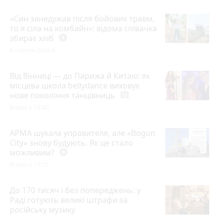
«Син занедужав після бойових травм,
то я сіла на комбайн»: відома співачка
збирає хліб
play_circle_filled
6 серпня 2026 р.
Від Вінниці — до Парижа й Китаю: як
місцева школа bellydance виховує
нове покоління танцівниць
photo_camera
Вчора о 18:40
АРМА шукала управителя, але «Bogun
City» знову будують. Як це стало
можливим?
play_circle_filled
Вчора о 19:15
До 170 тисяч і без попереджень: у
Раді готують великі штрафи за
російську музику