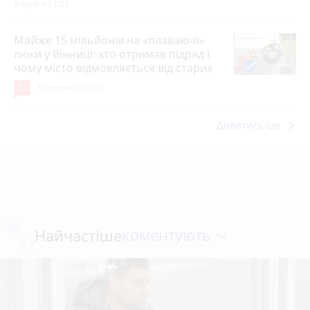
Вчора о 12:01
Майже 15 мільйонів на «плаваючі»
люки у Вінниці: хто отримав підряд і
чому місто відмовляється від старих
12
6 серпня 2026 р.
keyboard_arrow_right
Дивитись ще
коментують
Найчастіше