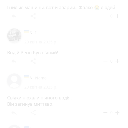
Гнилые машины, вот и аварии.. Жалко 😭 людей
reply
share
remove
add
0
І
20 квітня 2025 р.
Водій Рено був п'яний!
reply
share
remove
add
0
Name
20 квітня 2025 р.
Свідки нюхали п'яного водія.
Він загинув миттєво.
reply
share
remove
add
0