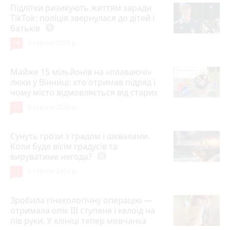
Підлітки ризикують життям заради
TikTok: поліція звернулася до дітей і
батьків
play_circle_filled
14
5 серпня 2026 р.
Майже 15 мільйонів на «плаваючі»
люки у Вінниці: хто отримав підряд і
чому місто відмовляється від старих
12
6 серпня 2026 р.
Сунуть грози з градом і шквалами.
Коли буде вісім градусів та
вируватиме негода?
photo_camera
12
6 серпня 2026 р.
Зробила гінекологічну операцію —
отримала опік ІІІ ступеня і келоїд на
пів руки. У клініці тепер мовчанка