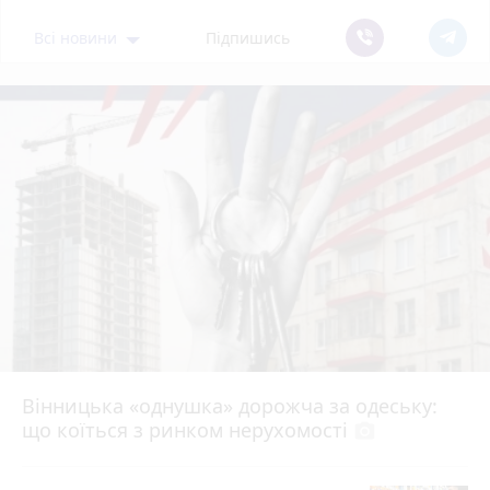
Всі новини
Підпишись
Вінницька «однушка» дорожча за одеську:
що коїться з ринком нерухомості
photo_camera