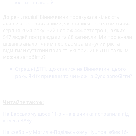
кількістю аварій
До речі, поліції Вінниччини порахувала кількість
аварій з постраждалими, які сталися протягом січня-
серпня 2024 року. Вийшло аж 444 автотрощ, в яких
547 людей постраждали та 88 загинули. Ми порівняли
ці дані з аналогічним періодом за минулий рік та
відмітили суттєвий приріст. Які причини ДТП та як їм
можна запобігти?
Страшні ДТП, що сталися на Вінниччині цього
року. Які їх причини та чи можна було запобігти?
Читайте також:
На Барському шосе 11-річна дівчинка потрапила під
колеса ВАЗу
На «зебрі» у Могилів-Подільському Hyundai збив 16-