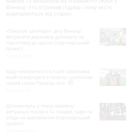
Майже 15 мільйонів на «плаваючі» люки у
Вінниці: хто отримав підряд і чому місто
відмовляється від старих
«Пакунок школяра»: де у Вінниці
витратити державну допомогу на
підготовку до школи (партнерський
проєкт)
3 серпня 2026 р.
Удар незламності: історія захисника,
який повернувся з полону і розпочав
новий сезон Прем’єр-ліги
photo_camera
Вчора о 20:15
Допоможуть у тяжку хвилину:
ритуальні послуги та товари, кафе та
обіди на замовлення (партнерський
проєкт)
25 червня 2026 р.