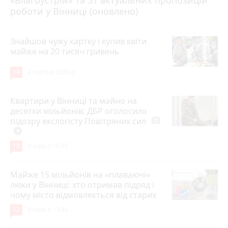
«Благоустрій» та 51 актуальних пропозицій
роботи у Вінниці (оновлено)
Знайшов чужу картку і купив квіти
майже на 20 тисяч гривень
19
4 серпня 2026 р.
Квартири у Вінниці та майно на
десятки мільйонів: ДБР оголосило
підозру екслогісту Повітряних сил
photo_camera
play_circle_filled
19
Вчора о 10:37
Майже 15 мільйонів на «плаваючі»
люки у Вінниці: хто отримав підряд і
чому місто відмовляється від старих
12
Вчора о 13:42