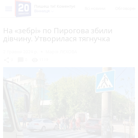
Пишеш ти! Коментує
Всі новини
Обговорен
Вінниця
На «зебрі» по Пирогова збили
дівчину. Утворилася тягнучка
2 травня 2024 р.
Марія ЛЄХОВА
chat_bubble
share
visibility
0
0
1119