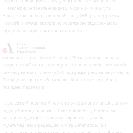
видавців новин (WAN-IFRA) у партнерстві з Асоціацією
«Незалежні регіональні видавці України» (АНРВУ) та
Норвезькою асоціацією медіабізнесу (MBL) за підтримки
Норвегії. Погляди авторів не обов’язково відображають
офіційну позицію партнерів програми.
Здійснено за підтримки Асоціації “Незалежні регіональні
видавці України” та Foreningen Ukrainian Media Fund Nordic в
рамках реалізації проєкту Хаб підтримки регіональних медіа.
Погляди авторів не обов'язково збігаються з офіційною
позицією партнерів
Незалежний новинний портал з оперативним висвітленням
подій у Вінниці та області. Сайт новин №1 у Вінниці за
розміром аудиторії. Новини створюються для Вас
мультимедійною редакцією RIA та 20minut.ua. Ми
висвітлюємо важливі та цікаві події, людей, життя Вінниці.