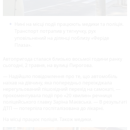
Нині на місці події працюють медики та поліція.
Транспорт потрапив у тягнучку, рух
уповільнений на ділянці поблизу «Феріде
Плаза».
Автопригода сталася близько восьмої години ранку
сьогодні, 2 травня, на вулиці Пирогова.
— Надійшло повідомлення про те, що автомобіль
наїхав на дівчину, яка попередньо переїжджала
нерегульований пішохідний перехід на самокаті, —
прокоментувала події про «20 хвилин» речниця
поліцейського главку Заріна Маєвська. — В результаті
ДТП — потерпіла госпіталізована до лікарні.
На місці працює поліція. Також медики.