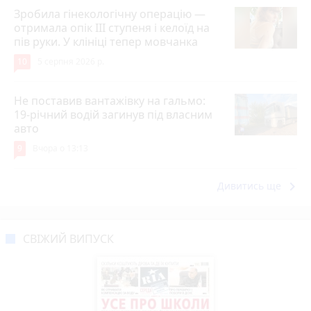
Зробила гінекологічну операцію —
отримала опік ІІІ ступеня і келоїд на
пів руки. У клініці тепер мовчанка
10
5 серпня 2026 р.
Не поставив вантажівку на гальмо:
19-річний водій загинув під власним
авто
9
Вчора о 13:13
keyboard_arrow_right
Дивитись ще
СВІЖИЙ ВИПУСК