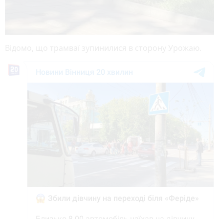
Відомо, що трамваї зупинилися в сторону Урожаю.