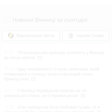
Новини Вінниці за сьогодні
Відключення світла
Героям Слава!
21:01
18 громадських криниць оновлять у Вінниці
до кінця серпня
photo_camera
20:15
Удар незламності: історія захисника, який
повернувся з полону і розпочав новий сезон
Прем’єр-ліги
photo_camera
20:01
У Вінниці перевірили повітря на тлі
аномальної спеки: чи є перевищення
photo_camera
19:30
«Син занедужав після бойових травм, то я