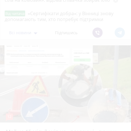
сіла на комбайн»: відома співачка збирає хліб
play_circle_filled
«Сертифікати добра»: у Вінниці знову
Від читача
допомагають тим, хто потребує підтримки
Всі новини
Підпишись
12