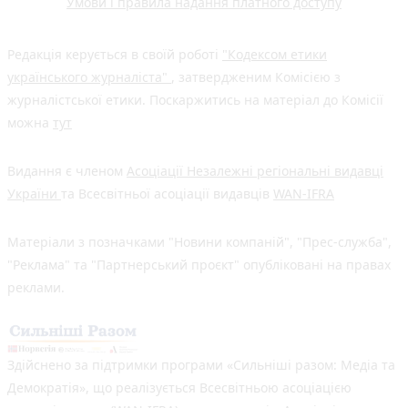
Умови і правила надання платного доступу
Редакція керується в своїй роботі
"Кодексом етики
українського журналіста"
, затвердженим Комісією з
журналістської етики. Поскаржитись на матеріал до Комісії
можна
тут
Видання є членом
Асоціації Незалежні регіональні видавці
України
та Всесвітньої асоціації видавців
WAN-IFRA
Матеріали з позначками "Новини компаній", "Прес-служба",
"Реклама" та "Партнерський проєкт" опубліковані на правах
реклами.
Здійснено за підтримки програми «Сильніші разом: Медіа та
Демократія», що реалізується Всесвітньою асоціацією