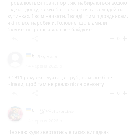
провалюється транспорт, які набираються водою
під час дощу, з яких багнюка летить на людей на
зупинках. І всім начхати. І владі і тим підрядникам,
які то все наробили. Головне' що відмили
бюджетні гроші, а далі все байдуже
reply
share
remove
add
0
Людмила
14 червня 2026 р.
З 1911 року експлуатація труб, то може б не
чіпали, щоб там не рвало після ремонту
reply
share
remove
add
0
꧁༺ 𝓐𝓵𝓮𝔁𝓪𝓷𝓭𝓻𝓸𝓼
14 червня 2026 р.
Не знаю куди звертатись в таких випадках