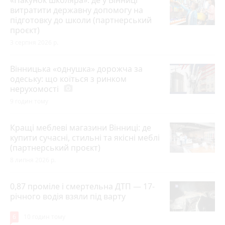
«Пакунок школяра»: де у Вінниці
витратити державну допомогу на
підготовку до школи (партнерський
проєкт)
3 серпня 2026 р.
Вінницька «однушка» дорожча за
одеську: що коїться з ринком
нерухомості
photo_camera
9 годин тому
Кращі меблеві магазини Вінниці: де
купити сучасні, стильні та якісні меблі
(партнерський проєкт)
8 липня 2026 р.
0,87 проміле і смертельна ДТП — 17-
річного водія взяли під варту
6
10 годин тому