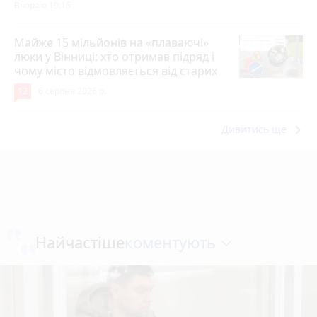
Вчора о 19:15
Майже 15 мільйонів на «плаваючі»
люки у Вінниці: хто отримав підряд і
чому місто відмовляється від старих
12
6 серпня 2026 р.
keyboard_arrow_right
Дивитись ще
коментують
Найчастіше