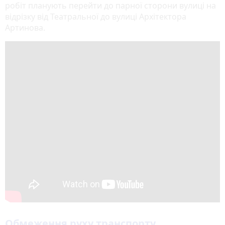
робіт планують перейти до парної сторони вулиці на
відрізку від Театральної до вулиці Архітектора
Артинова.
Обмеження руху транспорту