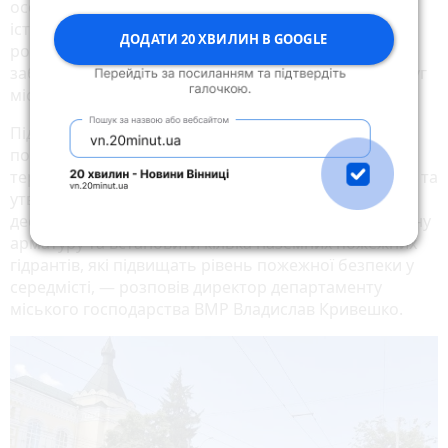
особливості, адже роботи фактично виконуються в
історичному ареалі міста. Тому цьогоріч плануємо
ДОДАТИ 20 ХВИЛИН В GOOGLE
розпочати заміну частини цієї мережі, аби
забезпечити стабільніше та якісніше надання послуг
містянам і запобігти поривам у майбутньому.
Під час робіт зношені мережі замінять на сучасні
поліетиленові труби, які мають значно довший
термін експлуатації. Нові матеріали стійкі до корозії та
утворення відкладень, що мінімізує ризик аварій на
десятки років. Одночасно плануємо замінити запірну
арматуру та встановити кілька наземних пожежних
гідрантів, які підвищать рівень пожежної безпеки у
середмісті, — розповів директор департаменту
міського господарства ВМР Владислав Кривешко.