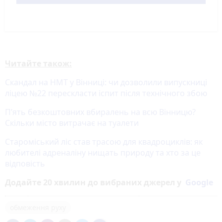
Читайте також:
Скандал на НМТ у Вінниці: чи дозволили випускниці
ліцею №22 перескласти іспит після технічного збою
П’ять безкоштовних вбиралень на всю Вінницю?
Скільки місто витрачає на туалети
Староміський ліс став трасою для квадроциклів: як
любителі адреналіну нищать природу та хто за це
відповість
Додайте 20 хвилин до вибраних джерел у
Google
обмеження руху