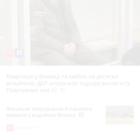
17
Квартири у Вінниці та майно на десятки
6 серпня 2026 р.
мільйонів: ДБР оголосило підозру екслогісту
Повітряних сил
photo_camera
play_circle_filled
Фекальне забруднення й паразити
виявили у водоймах Вінниці
photo_camera
15
Вчора о 15:12