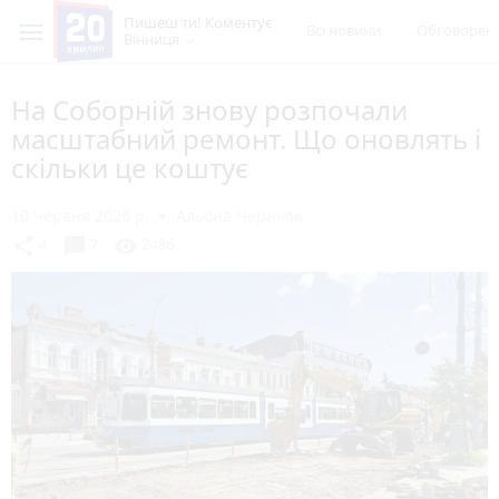
Пишеш ти! Коментує
Всі новини
Обговорен
Вінниця
На Соборній знову розпочали
масштабний ремонт. Що оновлять і
скільки це коштує
10 червня 2026 р.
Альона Черніюк
chat_bubble
share
visibility
4
7
2486