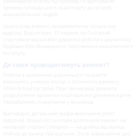
замінювали основу під бруківку та адаптували
зупинку громадського транспорту до потреб
маломобільних людей.
Цього року ремонт продовжили на сусідньому
відрізку. Відсьогодні, 10 червня, на Соборній
стартували масштабні ремонтні роботи з демонтажу
бруківки біля Вінницького торговельно-економічного
інституту.
Де саме проводитимуть ремонт?
Роботи з оновлення дорожнього покриття
виконують у межах послуг з поточного ремонту
об’єктів благоустрою. При такому виді ремонту
розроблення проєктно-кошторисної документації не
передбачене, повідомили у міськраді.
Відповідно, детальний графік виконання робіт
відсутній. Водночас сьогодні розпочали ремонт на
непарній стороні Соборної — на ділянці від вулиці
Хлібної до вулиці Театральної. Після завершення цих