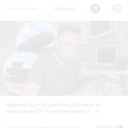
Всі новини
Підпишись
Ядерний щит із центром у Вінниці: як
працювала 43-тя ракетна армія
photo_camera
play_circle_filled