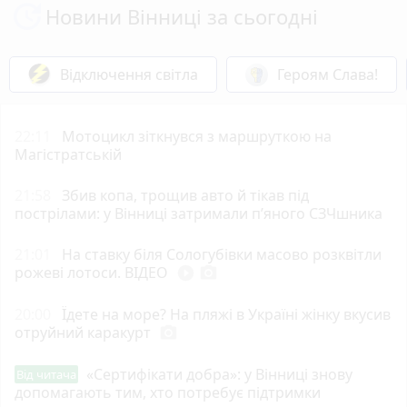
Новини Вінниці за сьогодні
Відключення світла
Героям Слава!
22:11
Мотоцикл зіткнувся з маршруткою на
Магістратській
21:58
Збив копа, трощив авто й тікав під
пострілами: у Вінниці затримали п’яного СЗЧшника
21:01
На ставку біля Сологубівки масово розквітли
рожеві лотоси. ВІДЕО
play_circle_filled
photo_camera
20:00
Їдете на море? На пляжі в Україні жінку вкусив
отруйний каракурт
photo_camera
«Сертифікати добра»: у Вінниці знову
Від читача
допомагають тим, хто потребує підтримки