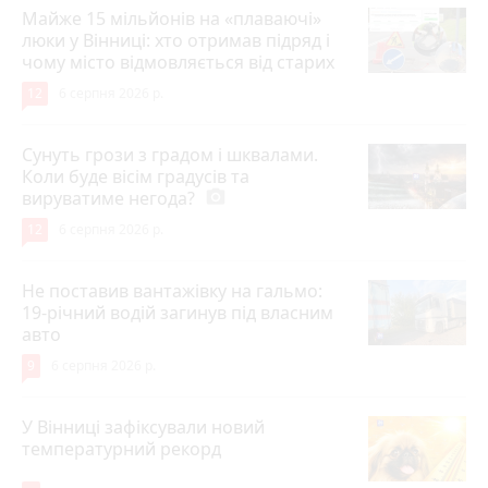
Майже 15 мільйонів на «плаваючі»
люки у Вінниці: хто отримав підряд і
чому місто відмовляється від старих
12
6 серпня 2026 р.
Сунуть грози з градом і шквалами.
Коли буде вісім градусів та
вируватиме негода?
photo_camera
12
6 серпня 2026 р.
Не поставив вантажівку на гальмо:
19-річний водій загинув під власним
авто
9
6 серпня 2026 р.
У Вінниці зафіксували новий
температурний рекорд