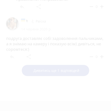
reply
share
remove
add
0
🐇 Раїска
14 червня 2026 р.
подруга доставляє собі задоволення пальчиками,
а я знімаю на камеру і показую всім) дивіться, не
соромтеся:)
reply
share
remove
add
0
Дивитись ще 1 відповідей