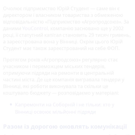
Очолює підприємство Юрій Студент — саме він є
директором і власником товариства з обмеженою
відповідальністю «Підприємство «Агропродсоюз». За
даними
YouControl
, компанію засновано ще у 2002
році, її статутний капітал становить 29 тисяч гривень,
а зареєстрована вона у Вінниці. Окрім цього Юрій
Студент має також зареєстрований на себе ФОП.
Протягом років «Агропродсоюз» регулярно стає
учасником і переможцем міських тендерів,
отримуючи підряди на ремонти в центральній
частині міста. Де ще компанія вигравала тендери у
Вінниці, які роботи виконувала та скільки це
коштувало бюджету — розповідаємо у матеріалі:
Капремонти на Соборній і не тільки: хто у
Вінниці освоює мільйонні підряди
Разом із дорогою оновлять комунікації