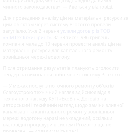
кошторисної документації відповідно до вимог
чинного законодавства», — йдеться у відповіді.
Для проведення аналізу цін на матеріальні ресурси за
цим об'єктом через систему Prozorro провели
закупівлю. Уже 2 червня
уклали договір із ТОВ
«БІМТех Інжиніринг».
За 39 тисяч 996 гривень
компанія мала до 10 червня провести аналіз цін на
матеріальні ресурси для капітального ремонту
зовнішньої мережі водогону.
Після отримання результатів планують оголосити
тендер на виконання робіт через систему Prozorro.
— У межах послуг з поточного ремонту об'єктів
благоустрою технічний нагляд здійснює відділ
технічного нагляду КУП «ЕкоВін». Договір на
авторський і технічний нагляд щодо заміни зливної
каналізації та капітального ремонту зовнішньої
мережі водогону наразі не укладений, оскільки
відповідні процедури в системі Prozorro ще не
проведені, — додали у міськраді.