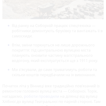
Від ранку на Соборній працює спецтехніка —
робітники демонтують бруківку та вантажать її в
самоскиди.
Втім, зміни торкнуться не лише дорожнього
покриття: під центральною вулицею міста
планують оновити частину магістрального
водогону, який експлуатується ще з 1911 року.
Ми з'ясували, де саме триватимуть роботи та
скільки коштів передбачили на їх виконання.
Початок літа у Вінниці вже традиційно пов’язаний із
ремонтом головної вулиці міста — Соборної. Торік,
нагадаємо,
роботи проводили
на ділянці від вулиці
Хлібної до вулиці Театральної по парній стороні. Там