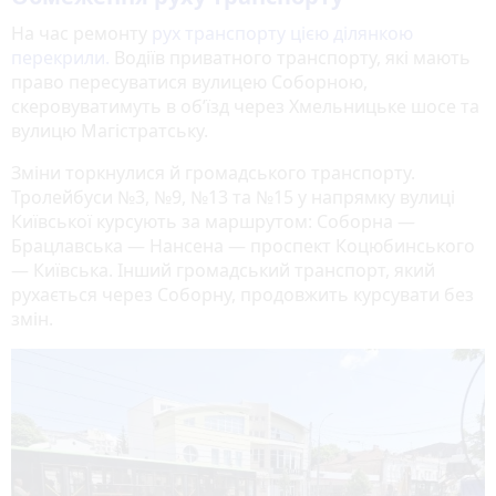
На час ремонту
рух транспорту цією ділянкою
перекрили.
Водіїв приватного транспорту, які мають
право пересуватися вулицею Соборною,
скеровуватимуть в об’їзд через Хмельницьке шосе та
вулицю Магістратську.
Зміни торкнулися й громадського транспорту.
Тролейбуси №3, №9, №13 та №15 у напрямку вулиці
Київської курсують за маршрутом: Соборна —
Брацлавська — Нансена — проспект Коцюбинського
— Київська. Інший громадський транспорт, який
рухається через Соборну, продовжить курсувати без
змін.