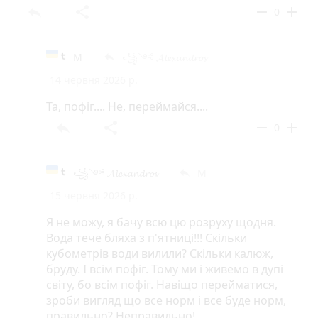
reply
share
remove
add
0
М
꧁༺ 𝓐𝓵𝓮𝔁𝓪𝓷𝓭𝓻𝓸𝓼
reply
14 червня 2026 р.
Та, пофіг.... Не, переймайся....
reply
share
remove
add
0
꧁༺ 𝓐𝓵𝓮𝔁𝓪𝓷𝓭𝓻𝓸𝓼
М
reply
15 червня 2026 р.
Я не можу, я бачу всю цю розруху щодня.
Вода тече бляха з п'ятниці!!! Скільки
кубометрів води вилили? Скільки калюж,
бруду. І всім пофіг. Тому ми і живемо в дупі
світу, бо всім пофіг. Навіщо перейматися,
зроби вигляд що все норм і все буде норм,
правильно? Неправильно!