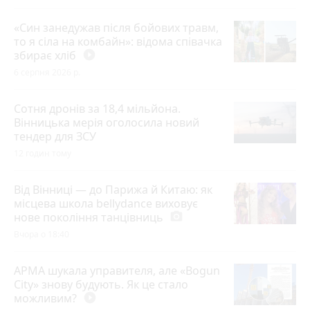
«Син занедужав після бойових травм,
то я сіла на комбайн»: відома співачка
збирає хліб
play_circle_filled
6 серпня 2026 р.
Сотня дронів за 18,4 мільйона.
Вінницька мерія оголосила новий
тендер для ЗСУ
12 годин тому
Від Вінниці — до Парижа й Китаю: як
місцева школа bellydance виховує
нове покоління танцівниць
photo_camera
Вчора о 18:40
АРМА шукала управителя, але «Bogun
City» знову будують. Як це стало
можливим?
play_circle_filled