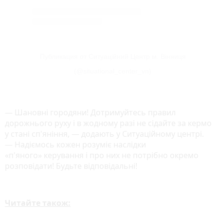
Публикация от Ситуаційний Центр м. Вінниця
(@situational_center_vn)
— Шановні городяни! Дотримуйтесь правил
дорожнього руху і в жодному разі не сідайте за кермо
у стані сп'яніння, — додають у Ситуаційному центрі.
— Надіємось кожен розуміє наслідки
«п'яного» керування і про них не потрібно окремо
розповідати! Будьте відповідальні!
Читайте також: