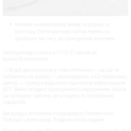
Чоловік на велосипеді виляв по дорозі та
тротуару. Потім раптово виїхав прямо на
проїжджу частину, де протаранив легковик.
Автопригода сталася о 17.02 21 квітня на
вулиці В.Чорновола.
— Водій двоколісного у стані сп'яніння — це ще та
небезпека на дорозі, — розповідають у Ситуаційному
центрі. — Камери відеоспостереження зафільмували
ДТП. Велосипедист не впорався із керуванням, виїхав
на проїжджу частину, де зіткнувся із легковиком
марки КІА.
Від удару у легковика пошкодилося бокове скло.
Побився і велосипед. Люди не постраждали.
Стало відомо, що ДТП трапилася не просто так. Водій