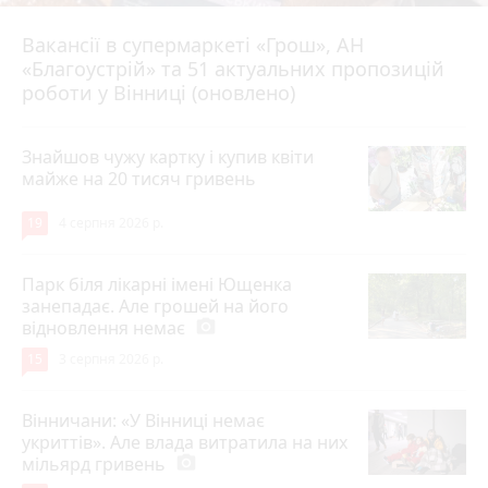
Вакансії в супермаркеті «Грош», АН
4 серпня 2026 р.
«Благоустрій» та 51 актуальних пропозицій
роботи у Вінниці (оновлено)
Знайшов чужу картку і купив квіти
майже на 20 тисяч гривень
19
4 серпня 2026 р.
Парк біля лікарні імені Ющенка
занепадає. Але грошей на його
відновлення немає
photo_camera
15
3 серпня 2026 р.
Вінничани: «У Вінниці немає
укриттів». Але влада витратила на них
мільярд гривень
photo_camera