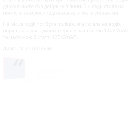
двоколісного був добряче п'яний. Він ледь стояв на
ногах, а на велосипеді намагався їхати зигзагами.
На місце події прибула поліція, яка склала на водія
порушника два адмінматеріали за статтею 124 КУпАП
та частиною 3 статті 127 КУпАП.
Дивіться, як все було: