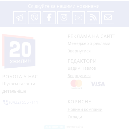
Слідкуйте за нашими новинами
РЕКЛАМА НА САЙТІ
Менеджер з реклами
Звернутися
РЕДАКТОРИ
Вадим Павлов
Звернутися
РОБОТА У НАС
Шукаєм таланти
Детальніше
КОРИСНЕ
phone_in_talk
(0432) 555 -111
Новини компаній
Огляди