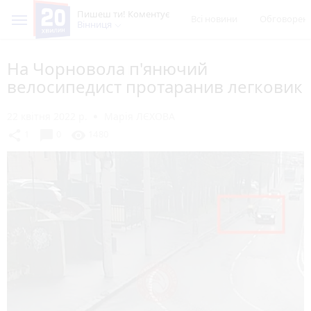
Пишеш ти! Коментує
Всі новини
Обговорен
Вінниця
На Чорновола п'янючий
велосипедист протаранив легковик
22 квітня 2022 р.
Марія ЛЄХОВА
chat_bubble
share
visibility
1
0
1480