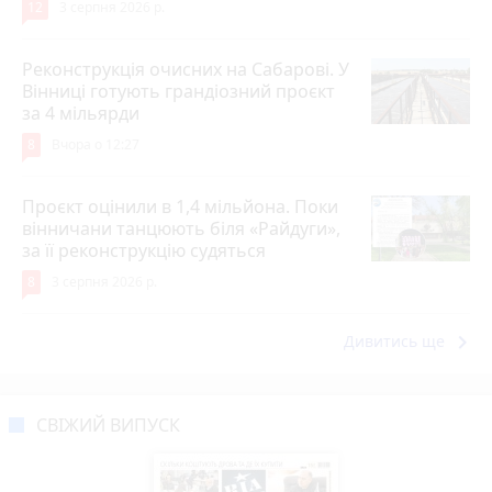
12
3 серпня 2026 р.
Реконструкція очисних на Сабарові. У
Вінниці готують грандіозний проєкт
за 4 мільярди
8
Вчора о 12:27
Проєкт оцінили в 1,4 мільйона. Поки
вінничани танцюють біля «Райдуги»,
за її реконструкцію судяться
8
3 серпня 2026 р.
keyboard_arrow_right
Дивитись ще
СВІЖИЙ ВИПУСК