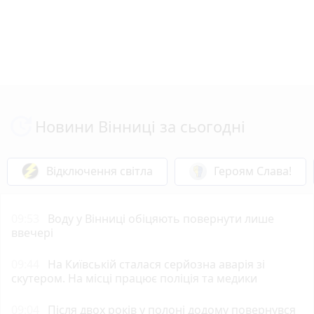
Новини Вінниці за сьогодні
Відключення світла
Героям Слава!
09:53
Воду у Вінниці обіцяють повернути лише
ввечері
09:44
На Київській сталася серйозна аварія зі
скутером. На місці працює поліція та медики
09:04
Після двох років у полоні додому повернувся