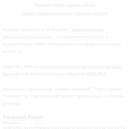
Правила користування сайтом
Умови і правила надання платного доступу
Редакція керується в своїй роботі
"Кодексом етики
українського журналіста"
, затвердженим Комісією з
журналістської етики. Поскаржитись на матеріал до Комісії
можна
тут
Видання є членом
Асоціації Незалежні регіональні видавці
України
та Всесвітньої асоціації видавців
WAN-IFRA
Матеріали з позначками "Новини компаній", "Прес-служба",
"Реклама" та "Партнерський проєкт" опубліковані на правах
реклами.
Здійснено за підтримки програми «Сильніші разом: Медіа та