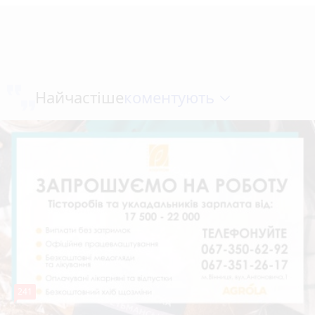
коментують
Найчастіше
241