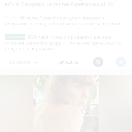
воїн із Мазурівки Костянтин Горнічанський
photo_camera
08:16
Вітаємо Левів й освячуємо кошики з
яблуками. Історія, заборони та прикмети 6 серпня
В Україні почали продавати два нові
Від читача
газовані напої без цукру — зі смаком крем-соди та
полуниці з вершками
Всі новини
Підпишись