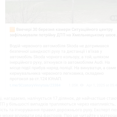
і, нагадаємо, налічується 17 ділянок, де найчастіше ста
ДТП у більшості випадків трапляються через квапливість,
ість та ігнорування правил дорожнього руху. Експерт по
 може впливати ряд факторів. Про це читайте у матеріал