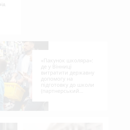
від
«Пакунок школяра»:
ил
де у Вінниці
витратити державну
допомогу на
підготовку до школи
(партнерський
проєкт)
Квартири