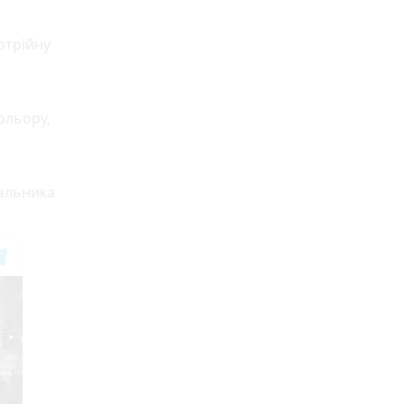
отрійну
кольору,
вальника