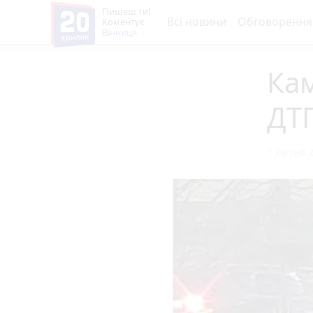
Пишеш ти!
Всі новини
Обговорення
Коментує
Вінниця
Кам
ДТ
1 квітня 