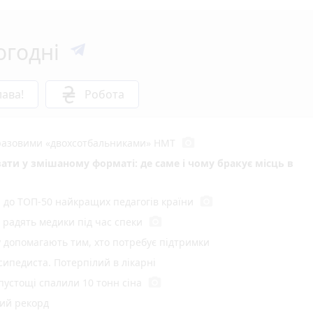
огодні
ава!
Робота
photo_camera
воразовими «двохсотбальниками» НМТ
ати у змішаному форматі: де саме і чому бракує місць в
photo_camera
и до ТОП-50 найкращих педагогів країни
photo_camera
радять медики під час спеки
у допомагають тим, хто потребує підтримки
сипедиста. Потерпілий в лікарні
photo_camera
 пустощі спалили 10 тонн сіна
ний рекорд