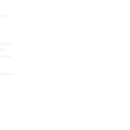
стя
ийшло
 Ми
ітили
причини
у