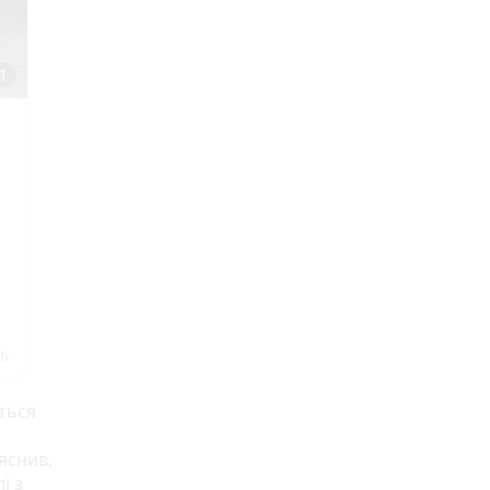
ються
яснив,
і з