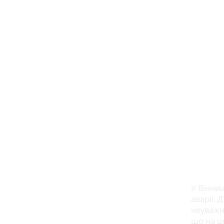
У Вінниц
аварії. 
неуважн
що на це