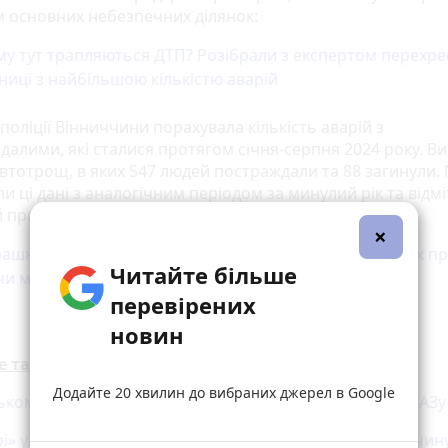
м основних небезпечних ділянок:
у тут трапляються ДТП? Розібрали з експертом перехре
ниці з найбільшою кількістю аварій
 поліції Вінниччини порахувала кількість аварій з
далими, які сталися протягом січня-серпня 2024 року. В
автотрощ, в яких 547 людей постраждали та 88 загинули.
и ці дані з аналогічним періодом за минулий рік та відм
 приріст. Які причини ДТП та як їм можна запобігти?
×
ашні ДТП, що сталися на Вінниччині цього року. Які їх 
Читайте більше
чи можна було запобігти?
перевірених
новин
е також:
Додайте 20 хвилин до вибраних джерел в Google
ькому шосе 11-річна дівчинка потрапила під колеса ВАЗу
і» у Могилів-Подільському Hyundai збив 16-річну дівчин