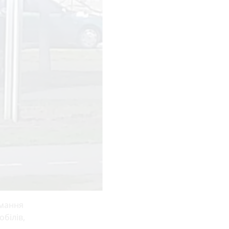
имання
білів,