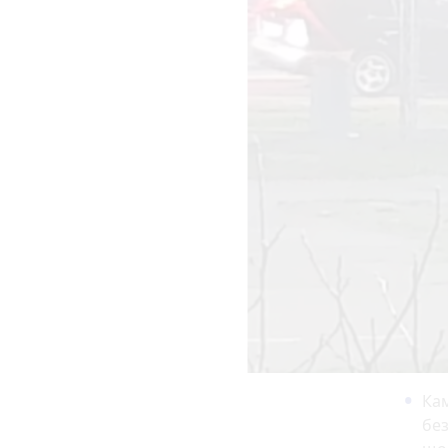
Ка
без