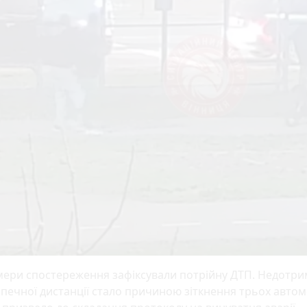
мери спостереження зафіксували потрійну ДТП. Недотр
печної дистанції стало причиною зіткнення трьох автомо