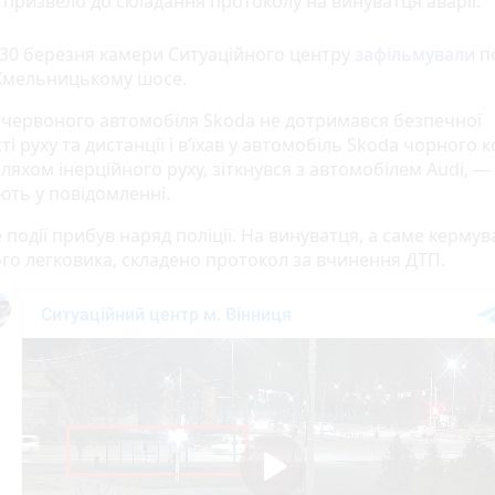
призвело до складання протоколу на винуватця аварії.
 30 березня камери Ситуаційного центру
зафільмували
п
Хмельницькому шосе.
 червоного автомобіля Skoda не дотримався безпечної
і руху та дистанції і в’їхав у автомобіль Skoda чорного 
ляхом інерційного руху, зіткнувся з автомобілем Audi, —
ють у повідомленні.
 події прибув наряд поліції. На винуватця, а саме керму
го легковика, складено протокол за вчинення ДТП.