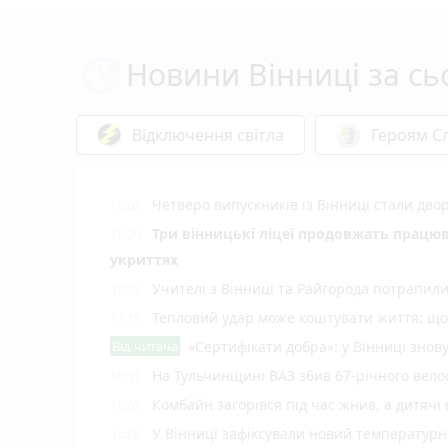
Новини Вінниці за сь
Відключення світла
Героям Сл
Четверо випускників із Вінниці стали д
19:02
Три вінницькі ліцеї продовжать працюв
18:20
укриттях
Учителі з Вінниці та Райгорода потрапил
18:09
Тепловий удар може коштувати життя: що 
17:15
Від читача
«Сертифікати добра»: у Вінниці знов
На Тульчинщині ВАЗ збив 67-річного вело
16:11
Комбайн загорівся під час жнив, а дитячі
15:05
У Вінниці зафіксували новий температур
14:06