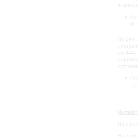
аналізо
Чом
Він
До речі,
постраж
аж 444 
порівнял
суттєвий
Стр
та 
Читайт
На Барс
На «зебр