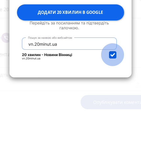
е 20 хвилин до вибраних джерел у
Google
ДОДАТИ 20 ХВИЛИН В GOOGLE
нтарі
Опублікувати комент