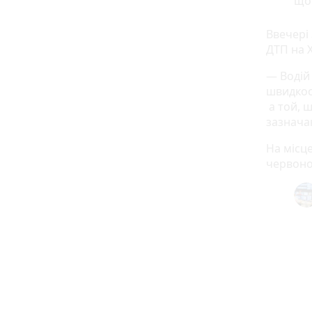
що 
Ввечері
ДТП на 
— Водій
швидкост
а той, ш
зазнача
На місце
червоно