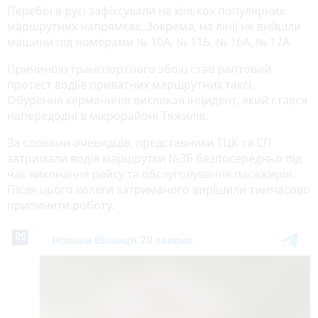
Перебої в русі зафіксували на кількох популярних
маршрутних напрямках. Зокрема, на лінії не вийшли
машини під номерами № 10А, № 11Б, № 16А, № 17А.
Причиною транспортного збою став раптовий
протест водіїв приватних маршрутних таксі.
Обурення керманичів викликав інцидент, який стався
напередодні в мікрорайоні Тяжилів.
За словами очевидців, представники ТЦК та СП
затримали водія маршрутки №3Б безпосередньо під
час виконання рейсу та обслуговування пасажирів.
Після цього колеги затриманого вирішили тимчасово
припинити роботу.