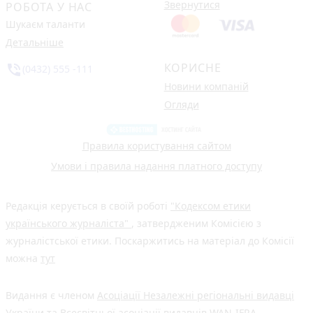
Звернутися
РОБОТА У НАС
Шукаєм таланти
Детальніше
КОРИСНЕ
phone_in_talk
(0432) 555 -111
Новини компаній
Огляди
Правила користування сайтом
Умови і правила надання платного доступу
Редакція керується в своїй роботі
"Кодексом етики
українського журналіста"
, затвердженим Комісією з
журналістської етики. Поскаржитись на матеріал до Комісії
можна
тут
Видання є членом
Асоціації Незалежні регіональні видавці
України
та Всесвітньої асоціації видавців
WAN-IFRA