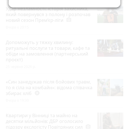
Удар незламності: історія захисника,
який повернувся з полону і розпочав
новий сезон Прем’єр-ліги
photo_camera
Вчора о 20:15
Допоможуть у тяжку хвилину:
ритуальні послуги та товари, кафе та
обіди на замовлення (партнерський
проєкт)
25 червня 2026 р.
«Син занедужав після бойових травм,
то я сіла на комбайн»: відома співачка
збирає хліб
play_circle_filled
Вчора о 19:30
Квартири у Вінниці та майно на
десятки мільйонів: ДБР оголосило
підозру екслогісту Повітряних сил
photo_camera