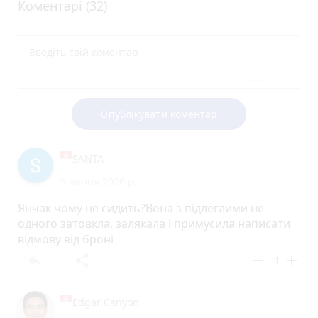
Коментарі (32)
Опублікувати коментар
SANTA
9 липня 2026 р.
Янчак чому не сидить?Вона з підлеглими не
одного затовкла, залякала і примусила написати
відмову від броні
reply
share
remove
add
-1
Edgar Canyon