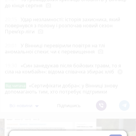
до кінця серпня
photo_camera
20:15
Удар незламності: історія захисника, який
повернувся з полону і розпочав новий сезон
Прем’єр-ліги
photo_camera
20:01
У Вінниці перевірили повітря на тлі
аномальної спеки: чи є перевищення
photo_camera
19:30
«Син занедужав після бойових травм, то я
сіла на комбайн»: відома співачка збирає хліб
play_circle_filled
«Сертифікати добра»: у Вінниці знову
Від читача
допомагають тим, хто потребує підтримки
Всі новини
Підпишись