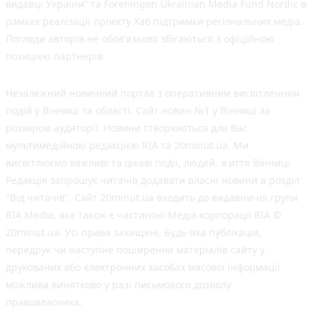
видавці України” та Foreningen Ukrainian Media Fund Nordic в
рамках реалізації проєкту Хаб підтримки регіональних медіа.
Погляди авторів не обов'язково збігаються з офіційною
позицією партнерів
Незалежний новинний портал з оперативним висвітленням
подій у Вінниці та області. Сайт новин №1 у Вінниці за
розміром аудиторії. Новини створюються для Вас
мультимедійною редакцією RIA та 20minut.ua. Ми
висвітлюємо важливі та цікаві події, людей, життя Вінниці.
Редакція запрошує читачів додавати власні новини в розділ
"Від читачів". Сайт 20minut.ua входить до видавничої групи
RIA Media, яка також є частиною Медіа корпорації RIA ©
20minut.ua. Усі права захищені. Будь-яка публiкацiя,
передрук чи наступне поширення матеріалів сайту у
друкованих або електронних засобах масової інформації
можлива винятково у разі письмового дозволу
правовласника.