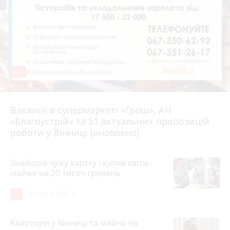
241
Вакансії в супермаркеті «Грош», АН
4 серпня 2026 р.
«Благоустрій» та 51 актуальних пропозицій
роботи у Вінниці (оновлено)
Знайшов чужу картку і купив квіти
майже на 20 тисяч гривень
19
4 серпня 2026 р.
Квартири у Вінниці та майно на