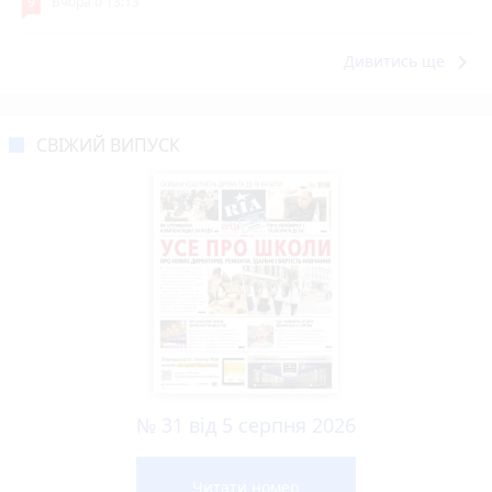
9
Вчора о 13:13
keyboard_arrow_right
Дивитись ще
СВІЖИЙ ВИПУСК
№ 31 від 5 серпня 2026
Читати номер