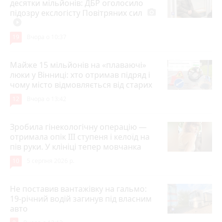
десятки мільйонів: ДБР оголосило
підозру екслогісту Повітряних сил
photo_camera
play_circle_filled
19
Вчора о 10:37
Майже 15 мільйонів на «плаваючі»
люки у Вінниці: хто отримав підряд і
чому місто відмовляється від старих
12
Вчора о 13:42
Зробила гінекологічну операцію —
отримала опік ІІІ ступеня і келоїд на
пів руки. У клініці тепер мовчанка
10
5 серпня 2026 р.
Не поставив вантажівку на гальмо:
19-річний водій загинув під власним
авто