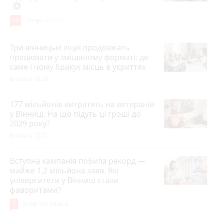
play_circle_filled
19
Вчора о 10:37
Три вінницькі ліцеї продовжать
працювати у змішаному форматі: де
саме і чому бракує місць в укриттях
Вчора о 18:20
177 мільйонів витратять на ветеранів
у Вінниці. На що підуть ці гроші до
2029 року?
Вчора о 12:21
Вступна кампанія побила рекорд —
майже 1,2 мільйона заяв. Які
університети у Вінниці стали
фаворитами?
7
5 серпня 2026 р.