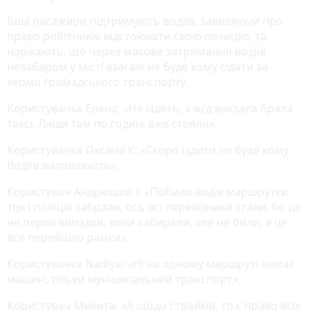
Інші пасажири підтримують водіїв, заявляючи про
право робітників відстоювати свою позицію, та
нарікають, що через масове затримання водіїв
незабаром у місті взагалі не буде кому сідати за
кермо громадського транспорту.
Користувачка Елена: «Не їздять, з ж/д вокзала брала
таксі. Люди там по годині вже стояли».
Користувачка Оксана К: «Скоро їздити не буде кому.
Водіїв виловлюють».
Користувач Андрюшик-): «Побили водія маршрутки
тцк і поліція забрали, ось всі перевізники стали, бо це
не перші випадки, коли забирали, але не били, а це
все перейшло рамки».
Користувачка Nadiya: «Ні на одному маршруті немає
машин, тільки муніципальний транспорт».
Користувач Микита: «А щодо страйків, то є право всіх