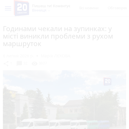
Пишеш ти! Коментує
Всі новини
Обговорен
Вінниця
Годинами чекали на зупинках: у
місті виникли проблеми з рухом
маршруток
6 липня 2026 р.
Марія ЛЄХОВА
chat_bubble
share
visibility
1
32
3807