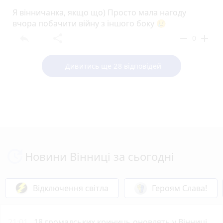
Я вінничанка, якщо що) Просто мала нагоду
вчора побачити війну з іншого боку 😢
reply
share
remove
add
0
Дивитись ще 28 відповідей
Новини Вінниці за сьогодні
Відключення світла
Героям Слава!
21:01
18 громадських криниць оновлять у Вінниці