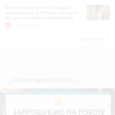
Зробила гінекологічну операцію —
отримала опік ІІІ ступеня і келоїд на
пів руки. У клініці тепер мовчанка
10
5 серпня 2026 р.
keyboard_arrow_right
Дивитись ще
коментують
Найчастіше