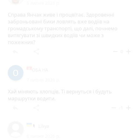
8 липня 2026 р.
Справа Янчак живе і процвітає. Здоровенні
заброньовані бики ловлять вже водіїв на
громадському транспорті, що далі, почнемо
витягувати зі швидких водіїв чи може з
пожежних?
reply
share
remove
add
0
ОБА НА
7 липня 2026 р.
Хай міняють хлопців. Ті вернуться і будуть
маршрутки водити.
reply
share
remove
add
-1
Liliya
6 липня 2026 р.