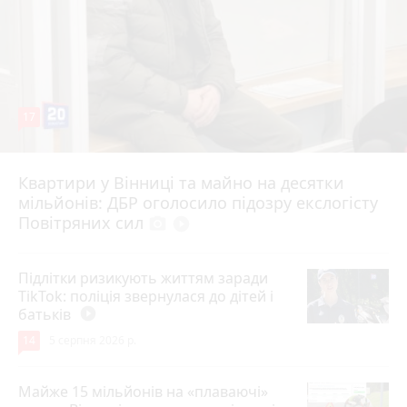
17
Квартири у Вінниці та майно на десятки
6 серпня 2026 р.
мільйонів: ДБР оголосило підозру екслогісту
Повітряних сил
photo_camera
play_circle_filled
Підлітки ризикують життям заради
TikTok: поліція звернулася до дітей і
батьків
play_circle_filled
14
5 серпня 2026 р.
Майже 15 мільйонів на «плаваючі»