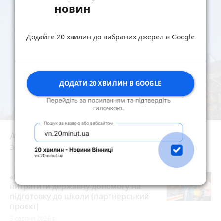
новин
Додайте 20 хвилин до вибраних джерел в Google
ДОДАТИ 20 ХВИЛИН В GOOGLE
АРМА шукала управителя, але «Bogun City»
знову будують. Як це стало можливим?
play_circle_filled
«Пакунок школяра»: де у Вінниці
витратити державну допомогу на
підготовку до школи (партнерський
проєкт)
3 серпня 2026 р.