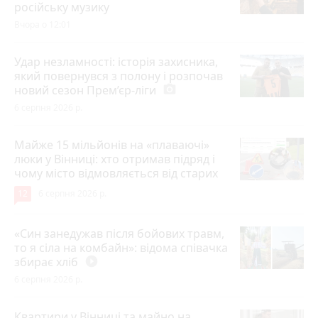
російську музику
Вчора о 12:01
Удар незламності: історія захисника,
який повернувся з полону і розпочав
новий сезон Прем’єр-ліги
photo_camera
6 серпня 2026 р.
Майже 15 мільйонів на «плаваючі»
люки у Вінниці: хто отримав підряд і
чому місто відмовляється від старих
12
6 серпня 2026 р.
«Син занедужав після бойових травм,
то я сіла на комбайн»: відома співачка
збирає хліб
play_circle_filled
6 серпня 2026 р.
Квартири у Вінниці та майно на