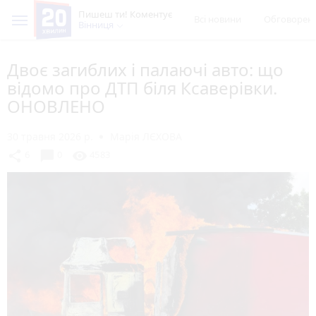
Пишеш ти! Коментує
Всі новини
Обговорен
Вінниця
Двоє загиблих і палаючі авто: що
відомо про ДТП біля Ксаверівки.
ОНОВЛЕНО
30 травня 2026 р.
Марія ЛЄХОВА
chat_bubble
share
visibility
6
0
4583