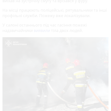
виїхав на зустрічну смугу та врізався у фуру.
На місці працюють поліцейські, рятувальники та інші
профільні служби. Пожежу вже локалізували.
У салоні останнього під час гасіння пожежі
надзвичайники
виявили
тіла двох людей.
