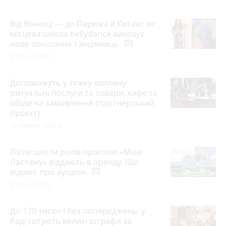
Від Вінниці — до Парижа й Китаю: як
місцева школа bellydance виховує
нове покоління танцівниць
photo_camera
Вчора о 18:40
Допоможуть у тяжку хвилину:
ритуальні послуги та товари, кафе та
обіди на замовлення (партнерський
проєкт)
25 червня 2026 р.
Після шести років простою «Мою
Ластівку» віддають в оренду. Що
відомо про аукціон
photo_camera
Вчора о 12:56
До 170 тисяч і без попереджень: у
Раді готують великі штрафи за