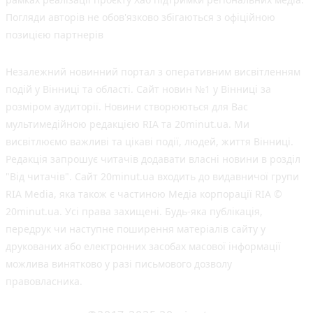
Погляди авторів не обов'язково збігаються з офіційною
позицією партнерів
Незалежний новинний портал з оперативним висвітленням
подій у Вінниці та області. Сайт новин №1 у Вінниці за
розміром аудиторії. Новини створюються для Вас
мультимедійною редакцією RIA та 20minut.ua. Ми
висвітлюємо важливі та цікаві події, людей, життя Вінниці.
Редакція запрошує читачів додавати власні новини в розділ
"Від читачів". Сайт 20minut.ua входить до видавничої групи
RIA Media, яка також є частиною Медіа корпорації RIA ©
20minut.ua. Усі права захищені. Будь-яка публiкацiя,
передрук чи наступне поширення матеріалів сайту у
друкованих або електронних засобах масової інформації
можлива винятково у разі письмового дозволу
правовласника.