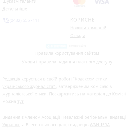
Шукаєм таланти
Детальніше
КОРИСНЕ
phone_in_talk
(0432) 555 -111
Новини компаній
Огляди
Правила користування сайтом
Умови і правила надання платного доступу
Редакція керується в своїй роботі
"Кодексом етики
українського журналіста"
, затвердженим Комісією з
журналістської етики. Поскаржитись на матеріал до Комісії
можна
тут
Видання є членом
Асоціації Незалежні регіональні видавці
України
та Всесвітньої асоціації видавців
WAN-IFRA