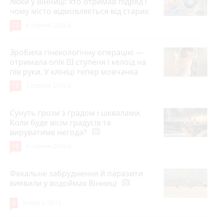
люки у Вінниці: хто отримав підряд і
чому місто відмовляється від старих
12
6 серпня 2026 р.
Зробила гінекологічну операцію —
отримала опік ІІІ ступеня і келоїд на
пів руки. У клініці тепер мовчанка
10
5 серпня 2026 р.
Сунуть грози з градом і шквалами.
Коли буде вісім градусів та
вируватиме негода?
photo_camera
10
6 серпня 2026 р.
Фекальне забруднення й паразити
виявили у водоймах Вінниці
photo_camera
9
Вчора о 15:12