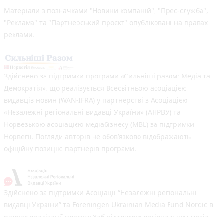
Матеріали з позначками "Новини компаній", "Прес-служба",
"Реклама" та "Партнерський проєкт" опубліковані на правах
реклами.
Здійснено за підтримки програми «Сильніші разом: Медіа та
Демократія», що реалізується Всесвітньою асоціацією
видавців новин (WAN-IFRA) у партнерстві з Асоціацією
«Незалежні регіональні видавці України» (АНРВУ) та
Норвезькою асоціацією медіабізнесу (MBL) за підтримки
Норвегії. Погляди авторів не обов’язково відображають
офіційну позицію партнерів програми.
Здійснено за підтримки Асоціації “Незалежні регіональні
видавці України” та Foreningen Ukrainian Media Fund Nordic в
рамках реалізації проєкту Хаб підтримки регіональних медіа.