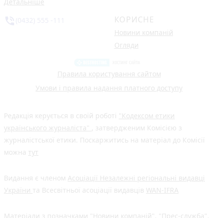
Детальніше
КОРИСНЕ
phone_in_talk
(0432) 555 -111
Новини компаній
Огляди
Правила користування сайтом
Умови і правила надання платного доступу
Редакція керується в своїй роботі
"Кодексом етики
українського журналіста"
, затвердженим Комісією з
журналістської етики. Поскаржитись на матеріал до Комісії
можна
тут
Видання є членом
Асоціації Незалежні регіональні видавці
України
та Всесвітньої асоціації видавців
WAN-IFRA
Матеріали з позначками "Новини компаній", "Прес-служба",