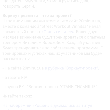
що здатен. Буду знати, як мені рухатись далі, -
говорить Сергій.
Воркаут-реалити - что за проект?
Напомним нашим читателям, что сайт 20minut.ua,
вместе с командой "Street Workout Vinnitsa" начал
совместный проект
«Стань сильнее»
. Более двух
месяцев винничане будут тренироваться с опытным
тренером Виталием Ворохобом. Каждый участник
будет тренироваться по собственной программе. О
тренировках и успехах наших участников мы будем
рассказывать:
- На сайте 20minut.ua
в рубрике “Воркаут-проект”,
- в газете RIA
- группа ВК - “Воркаут проект "СТАНЬ СИЛЬНІШЕ"
Читайте також:
На набережній «Рошен» віджимались за титул