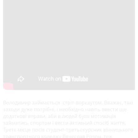
Володимир займається стріт-воркаутом. Вважає, такі
заходи дуже потрібні, і необхідно навіть ввести ще
додаткові вправи, аби в людей була мотивація
займатись спортом і вести активний спосіб життя.
Третє місце посів студент-третьокурсник вінницького
транспортного коледжу Вячеслав Розон, теж