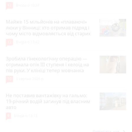
17
Вчора о 10:37
Майже 15 мільйонів на «плаваючі»
люки у Вінниці: хто отримав підряд і
чому місто відмовляється від старих
12
Вчора о 13:42
Зробила гінекологічну операцію —
отримала опік ІІІ ступеня і келоїд на
пів руки. У клініці тепер мовчанка
10
5 серпня 2026 р.
Не поставив вантажівку на гальмо:
19-річний водій загинув під власним
авто
9
Вчора о 13:13
keyboard_arrow_right
Дивитись ще