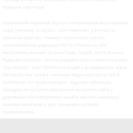
позицією партнерів
Незалежний новинний портал з оперативним висвітленням
подій у Вінниці та області. Сайт новин №1 у Вінниці за
розміром аудиторії. Новини створюються для Вас
мультимедійною редакцією RIA та 20minut.ua. Ми
висвітлюємо важливі та цікаві події, людей, життя Вінниці.
Редакція запрошує читачів додавати власні новини в розділ
"Від читачів". Сайт 20minut.ua входить до видавничої групи
RIA Media, яка також є частиною Медіа корпорації RIA ©
20minut.ua. Усі права захищені. Будь-яка публiкацiя,
передрук чи наступне поширення матеріалів сайту у
друкованих або електронних засобах масової інформації
можлива винятково у разі письмового дозволу
правовласника.
©2017-2025 20minut.ua
вул. Ширшова, буд. 3-а, м. Вінниця, 21032