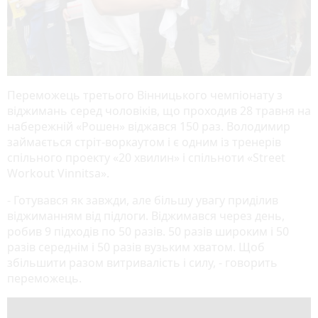
Переможець третього Вінницького чемпіонату з
віджимань серед чоловіків, що проходив 28 травня на
набережній «Рошен» віджався 150 раз. Володимир
займається стріт-воркаутом і є одним із тренерів
спільного проекту «20 хвилин» і спільноти «Street
Workout Vinnitsa».
- Готувався як завжди, але більшу увагу приділив
віджиманням від підлоги. Віджимався через день,
робив 9 підходів по 50 разів. 50 разів широким і 50
разів середнім і 50 разів вузьким хватом. Щоб
збільшити разом витривалість і силу, - говорить
переможець.