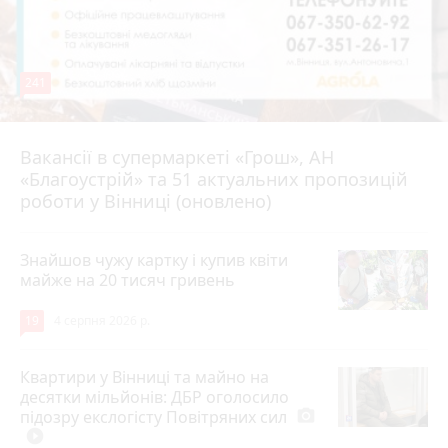
241
Вакансії в супермаркеті «Грош», АН
4 серпня 2026 р.
«Благоустрій» та 51 актуальних пропозицій
роботи у Вінниці (оновлено)
Знайшов чужу картку і купив квіти
майже на 20 тисяч гривень
19
4 серпня 2026 р.
Квартири у Вінниці та майно на
десятки мільйонів: ДБР оголосило
підозру екслогісту Повітряних сил
photo_camera
play_circle_filled