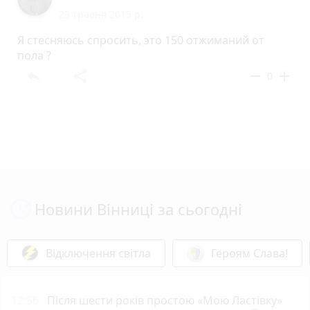
29 травня 2015 р.
Я стесняюсь спросить, это 150 отжиманий от
пола ?
reply
share
remove
add
0
Новини Вінниці за сьогодні
Відключення світла
Героям Слава!
12:56
Після шести років простою «Мою Ластівку»