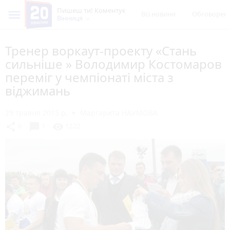
Пишеш ти! Коментує
Всі новини
Обговорен
Вінниця
Тренер воркаут-проекту «Стань
сильніше » Володимир Костомаров
переміг у чемпіонаті міста з
віджимань
29 травня 2015 р.
Маргарита НАУМОВА
chat_bubble
share
visibility
6
1
1222