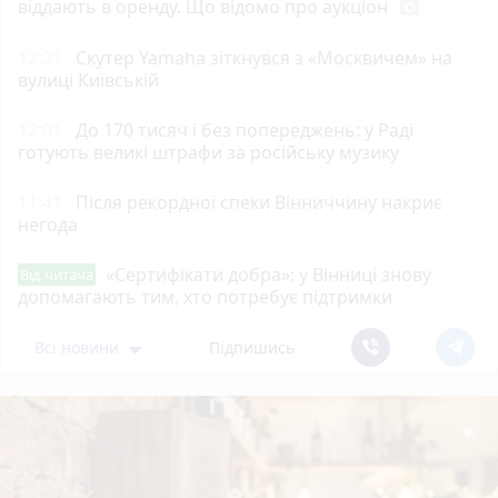
віддають в оренду. Що відомо про аукціон
photo_camera
12:21
Скутер Yamaha зіткнувся з «Москвичем» на
вулиці Київській
12:01
До 170 тисяч і без попереджень: у Раді
готують великі штрафи за російську музику
11:41
Після рекордної спеки Вінниччину накриє
негода
«Сертифікати добра»: у Вінниці знову
Від читача
допомагають тим, хто потребує підтримки
Всі новини
Підпишись