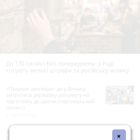
До 170 тисяч і без попереджень: у Раді
готують великі штрафи за російську музику
«Пакунок школяра»: де у Вінниці
витратити державну допомогу на
підготовку до школи (партнерський
проєкт)
3 серпня 2026 р.
Удар незламності: історія захисника,
×
який повернувся з полону і розпочав