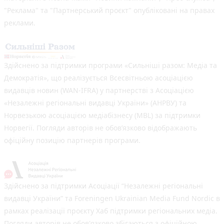
"Реклама" та "Партнерський проєкт" опубліковані на правах
реклами.
Здійснено за підтримки програми «Сильніші разом: Медіа та
Демократія», що реалізується Всесвітньою асоціацією
видавців новин (WAN-IFRA) у партнерстві з Асоціацією
«Незалежні регіональні видавці України» (АНРВУ) та
Норвезькою асоціацією медіабізнесу (MBL) за підтримки
Норвегії. Погляди авторів не обов’язково відображають
офіційну позицію партнерів програми.
Здійснено за підтримки Асоціації “Незалежні регіональні
видавці України” та Foreningen Ukrainian Media Fund Nordic в
рамках реалізації проєкту Хаб підтримки регіональних медіа.
Погляди авторів не обов'язково збігаються з офіційною