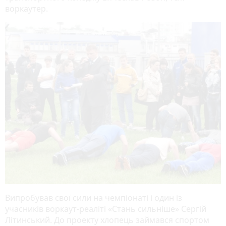
воркаутер.
Випробував свої сили на чемпіонаті і один із
учасників воркаут-реаліті «Стань сильніше» Сергій
Літинський. До проекту хлопець займався спортом