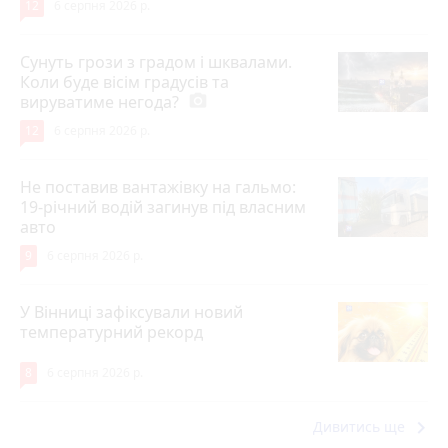
12
6 серпня 2026 р.
Сунуть грози з градом і шквалами.
Коли буде вісім градусів та
вируватиме негода?
photo_camera
12
6 серпня 2026 р.
Не поставив вантажівку на гальмо:
19-річний водій загинув під власним
авто
9
6 серпня 2026 р.
У Вінниці зафіксували новий
температурний рекорд
8
6 серпня 2026 р.
keyboard_arrow_right
Дивитись ще