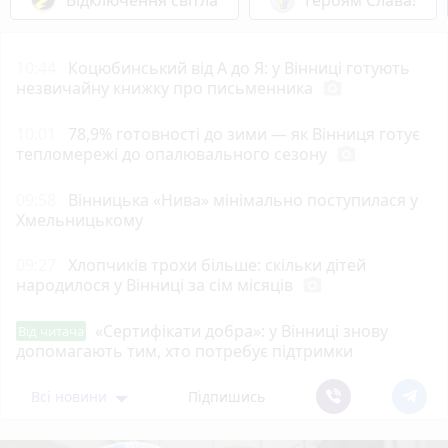
10:44
Коцюбинський від А до Я: у Вінниці готують
незвичайну книжку про письменника
photo_camera
10:01
78,9% готовності до зими — як Вінниця готує
тепломережі до опалювального сезону
photo_camera
09:58
Вінницька «Нива» мінімально поступилася у
Хмельницькому
09:27
Хлопчиків трохи більше: скільки дітей
народилося у Вінниці за сім місяців
photo_camera
«Сертифікати добра»: у Вінниці знову
Від читача
допомагають тим, хто потребує підтримки
Всі новини
Підпишись