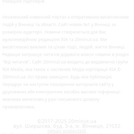
позицією партнерів
Незалежний новинний портал з оперативним висвітленням
подій у Вінниці та області. Сайт новин №1 у Вінниці за
розміром аудиторії. Новини створюються для Вас
мультимедійною редакцією RIA та 20minut.ua. Ми
висвітлюємо важливі та цікаві події, людей, життя Вінниці.
Редакція запрошує читачів додавати власні новини в розділ
"Від читачів". Сайт 20minut.ua входить до видавничої групи
RIA Media, яка також є частиною Медіа корпорації RIA ©
20minut.ua. Усі права захищені. Будь-яка публiкацiя,
передрук чи наступне поширення матеріалів сайту у
друкованих або електронних засобах масової інформації
можлива винятково у разі письмового дозволу
правовласника.
©2017-2025 20minut.ua
вул. Ширшова, буд. 3-а, м. Вінниця, 21032
[email protected]