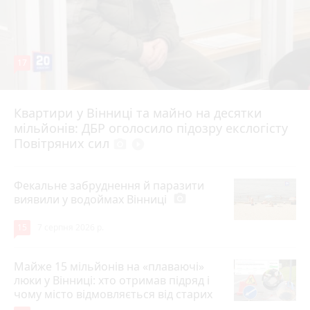
17
Квартири у Вінниці та майно на десятки
6 серпня 2026 р.
мільйонів: ДБР оголосило підозру екслогісту
Повітряних сил
photo_camera
play_circle_filled
Фекальне забруднення й паразити
виявили у водоймах Вінниці
photo_camera
15
7 серпня 2026 р.
Майже 15 мільйонів на «плаваючі»
люки у Вінниці: хто отримав підряд і
чому місто відмовляється від старих