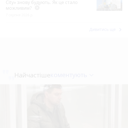
City» знову будують. Як це стало
можливим?
play_circle_filled
7 серпня 2026 р.
keyboard_arrow_right
Дивитись ще
коментують
Найчастіше