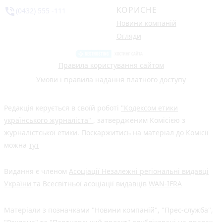
КОРИСНЕ
phone_in_talk
(0432) 555 -111
Новини компаній
Огляди
Правила користування сайтом
Умови і правила надання платного доступу
Редакція керується в своїй роботі
"Кодексом етики
українського журналіста"
, затвердженим Комісією з
журналістської етики. Поскаржитись на матеріал до Комісії
можна
тут
Видання є членом
Асоціації Незалежні регіональні видавці
України
та Всесвітньої асоціації видавців
WAN-IFRA
Матеріали з позначками "Новини компаній", "Прес-служба",