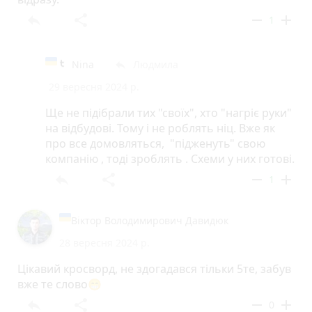
reply
share
remove
add
1
Nina
Людмила
reply
29 вересня 2024 р.
Ще не підібрали тих "своїх", хто "нагріє руки"
на відбудові. Тому і не роблять ніц. Вже як
про все домовляться, "підженуть" свою
компанію , тоді зроблять . Схеми у них готові.
reply
share
remove
add
1
Віктор Володимирович Давидюк
28 вересня 2024 р.
Цікавий кросворд, не здогадався тільки 5те, забув
вже те слово😁
reply
share
remove
add
0