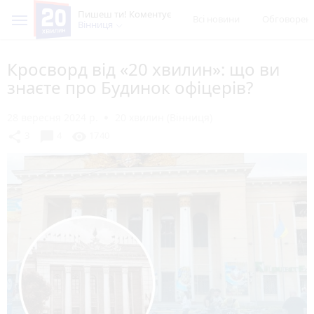
Пишеш ти! Коментує
Всі новини
Обговорен
Вінниця
Кросворд від «20 хвилин»: що ви
знаєте про Будинок офіцерів?
28 вересня 2024 р.
20 хвилин (Вінниця)
chat_bubble
share
visibility
3
4
1740