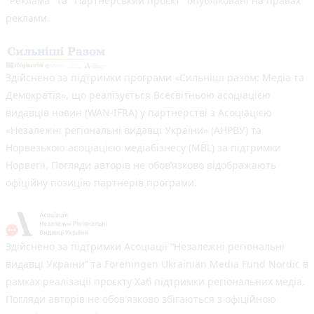
"Реклама" та "Партнерський проєкт" опубліковані на правах
реклами.
Здійснено за підтримки програми «Сильніші разом: Медіа та
Демократія», що реалізується Всесвітньою асоціацією
видавців новин (WAN-IFRA) у партнерстві з Асоціацією
«Незалежні регіональні видавці України» (АНРВУ) та
Норвезькою асоціацією медіабізнесу (MBL) за підтримки
Норвегії. Погляди авторів не обов’язково відображають
офіційну позицію партнерів програми.
Здійснено за підтримки Асоціації “Незалежні регіональні
видавці України” та Foreningen Ukrainian Media Fund Nordic в
рамках реалізації проєкту Хаб підтримки регіональних медіа.
Погляди авторів не обов'язково збігаються з офіційною