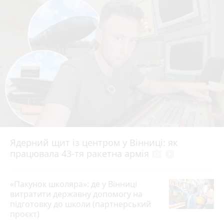
Ядерний щит із центром у Вінниці: як
працювала 43-тя ракетна армія
photo_camera
play_circle_filled
«Пакунок школяра»: де у Вінниці
витратити державну допомогу на
підготовку до школи (партнерський
проєкт)