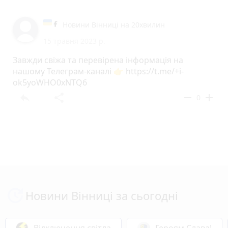
Новини Вінниці на 20хвилин
15 травня 2023 р.
Завжди свіжа та перевірена інформація на
нашому Телеграм-каналі 👉 https://t.me/+i-
ok5yoWHO0xNTQ6
reply
share
remove
add
0
Новини Вінниці за сьогодні
Відключення світла
Героям Слава!