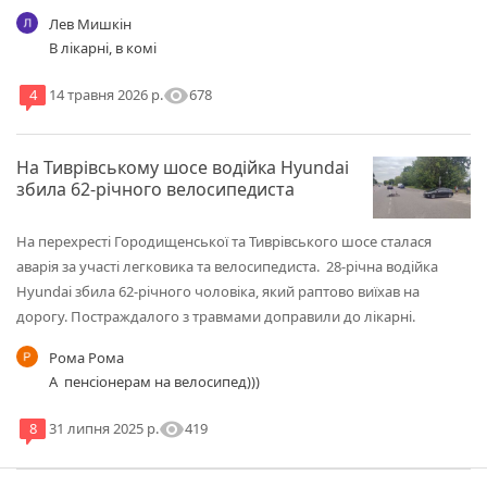
Лев Мишкін
В лікарні, в комі
visibility
678
4
14 травня 2026 р.
На Тиврівському шосе водійка Hyundai
збила 62-річного велосипедиста
На перехресті Городищенської та Тиврівського шосе сталася
аварія за участі легковика та велосипедиста. 28-річна водійка
Hyundai збила 62-річного чоловіка, який раптово виїхав на
дорогу. Постраждалого з травмами доправили до лікарні.
Рома Рома
А пенсіонерам на велосипед)))
visibility
419
8
31 липня 2025 р.