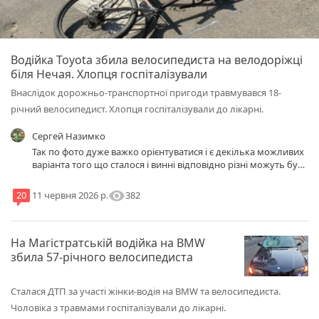
Водійка Toyota збила велосипедиста на велодоріжці
біля Нечая. Хлопця госпіталізували
Внаслідок дорожньо-транспортної пригоди травмувався 18-
річний велосипедист. Хлопця госпіталізували до лікарні.
Сергей Назимко
Так по фото дуже важко орієнтуватися і є декілька можливих
варіанта того що сталося і винні відповідно різні можуть бути
або обидвоє. Швидше всього хлопець влетів в машину, не
встиг гальмівну ти і ніфіга не дивився по показники повороту,
visibility
382
20
11 червня 2026 р.
бо він якраз рухався з гори, а потім йому підгору і там
швидкість скидається але не дуже. Внаслідок зіткнення, а не
наїзду він перекинувся через оулеве і зробив вм'ятину тілом.
На Магістратській водійка на BMW
Або варіант подруга їхала, повернула, побачила вєлік і
тормознула на переході, а пацан в'їхав, нема відео руху - тут
збила 57-річного велосипедиста
хто більше занесе слідчому - той і виграв справу це 100 пудів
Сталася ДТП за участі жінки-водія на BMW та велосипедиста.
Чоловіка з травмами госпіталізували до лікарні.