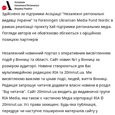
Здійснено за підтримки Асоціації “Незалежні регіональні
видавці України” та Foreningen Ukrainian Media Fund Nordic в
рамках реалізації проєкту Хаб підтримки регіональних медіа.
Погляди авторів не обов'язково збігаються з офіційною
позицією партнерів
Незалежний новинний портал з оперативним висвітленням
подій у Вінниці та області. Сайт новин №1 у Вінниці за
розміром аудиторії. Новини створюються для Вас
мультимедійною редакцією RIA та 20minut.ua. Ми
висвітлюємо важливі та цікаві події, людей, життя Вінниці.
Редакція запрошує читачів додавати власні новини в розділ
"Від читачів". Сайт 20minut.ua входить до видавничої групи
RIA Media, яка також є частиною Медіа корпорації RIA ©
20minut.ua. Усі права захищені. Будь-яка публiкацiя,
передрук чи наступне поширення матеріалів сайту у