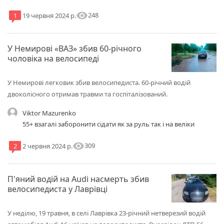
теж учасниками ,руху. На велотранспорті. Водій ,не може
вгадати швидкість. Руху велосипедиста. Тому велосипед,
visibility
248
1
19 червня 2024 р.
самокат. Все перевозиться в руках. А особливо в ,
неврегульованих місцях. Ваша турбота про малучу. Їх
здоров'я.
У Немирові «ВАЗ» збив 60-річного
чоловіка на велосипеді
У Немирові легковик збив велосипедиста. 60-річний водій
двоколісного отримав травми та госпіталізований.
Viktor Mazurenko
55+ взагалі заборонити сідати як за руль так і на веліки
visibility
309
2
2 червня 2024 р.
П'яний водій на Audi насмерть збив
велосипедиста у Лаврівці
У неділю, 19 травня, в селі Лаврівка 23-річний нетверезий водій