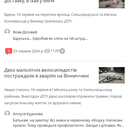
доставку, в'їхав у BMW
Вдень 19 червня на перетині вулиць Синьоводської та Євгена
Коновальця у Вінниці трапилась ДТП.
Вова Діловий
Бідоська... Заробив як сліпа на тій штуці...
visibility
play_circle_filled
1129
3
23 червня 2024 р.
Двоє малолітніх велосипедистів
постраждали в аваріях на Вінниччині
Аварії стались 18 червня в Гайсинському та Хмільницькому
районах. Внаслідок ДТП двоє школярів отримали травми. Наразі
загрози їхньому життю та здоров'ю немає.
Аллуся Кудінова
Батькам ,на замітку: Всі знаки в червоному ободку. Написані
кров'ю. Тому проводьте профілактичні . Бесіди з дітками. Які є