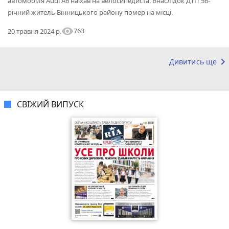
автомобіля Audi A6 наїхав на велосипедиста. Внаслідок ДТП 56-
річний житель Вінницького району помер на місці.
visibility
763
20 травня 2024 р.
keyboard_arrow_right
Дивитись ще
СВІЖИЙ ВИПУСК