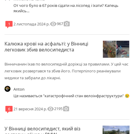
От чого було в 67 років сідати на лісопед і їхати? Капець
якийсь...
visibility
photo_camera
967
1
2 листопада 2024 р.
Калюжа крові на асфальті: у Вінниці
легковик збив велосипедиста
Вінничанин їхав по велосипедній доріжці за правилами. У цей час
легковик розвертався та збив його. Потерпілого реанімували
медики та забрали до лікарні.
Anton
Це називається "катастрофічний стан велоінфраструктури" 😢
visibility
photo_camera
2195
6
21 вересня 2024 р.
У Вінниці велосипедист, який віз