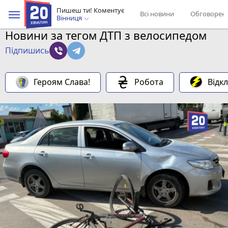
Пишеш ти! Коментує
Всі новини
Обговорен
Вінниця
Новини за тегом ДТП з велосипедом
Підпишись
Героям Слава!
Робота
Відк