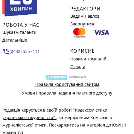
РЕДАКТОРИ
Вадим Павлов
Звернутися
РОБОТА У НАС
Шукаєм таланти
Детальніше
КОРИСНЕ
phone_in_talk
(0432) 555 -111
Новини компаній
Огляди
Правила користування сайтом
Умови і правила надання платного доступу
Редакція керується в своїй роботі
"Кодексом етики
українського журналіста"
, затвердженим Комісією з
журналістської етики. Поскаржитись на матеріал до Комісії
можна
тут