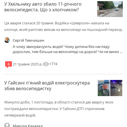
У Хмільнику авто збило 11-річного
велосипедиста. Що з хлопчиком?
Ця аварія сталася 20 травня. Водійка «Шевроле» наїхала на
хлопця, який раптово виїхав на велосипеді на пішохідний перехід.
Сергій Тимчишин
А чому звинувачують водія? Чому дитина без нагляду
дорослих, тим більше на велосипеді на дорозі? Чи не винні у
цьому батьки дитини?
visibility
1774
6
21 травня 2025 р.
У Гайсині п'яний водій електроскутера
збив велосипедистку
Минулої доби, 1 листопада, в області сталося дві аварії у яких
постраждали велосипедистки. У Гайсині ДТП спричинив
нетверезий водій.
Микола Качалка