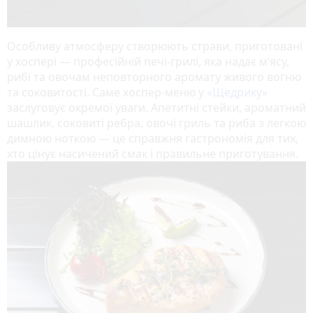
Особливу атмосферу створюють страви, приготовані
у хоспері — професійній печі-грилі, яка надає м’ясу,
рибі та овочам неповторного аромату живого вогню
та соковитості. Саме хоспер-меню у
«Щедрику»
заслуговує окремої уваги. Апетитні стейки, ароматний
шашлик, соковиті ребра, овочі гриль та риба з легкою
димною ноткою — це справжня гастрономія для тих,
хто цінує насичений смак і правильне приготування.