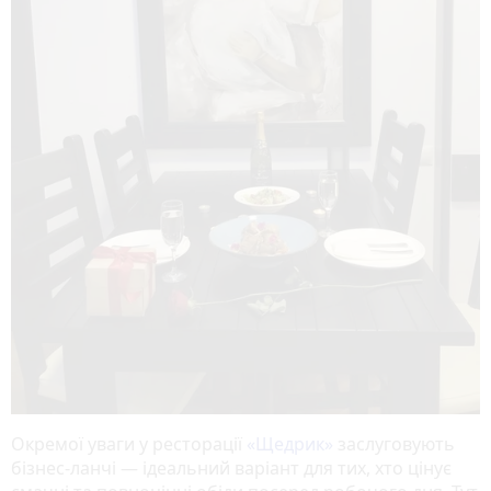
Окремої уваги у ресторації
«Щедрик»
заслуговують
бізнес-ланчі — ідеальний варіант для тих, хто цінує