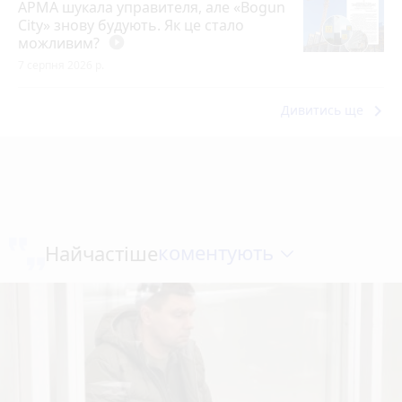
АРМА шукала управителя, але «Bogun
City» знову будують. Як це стало
можливим?
play_circle_filled
7 серпня 2026 р.
keyboard_arrow_right
Дивитись ще
коментують
Найчастіше