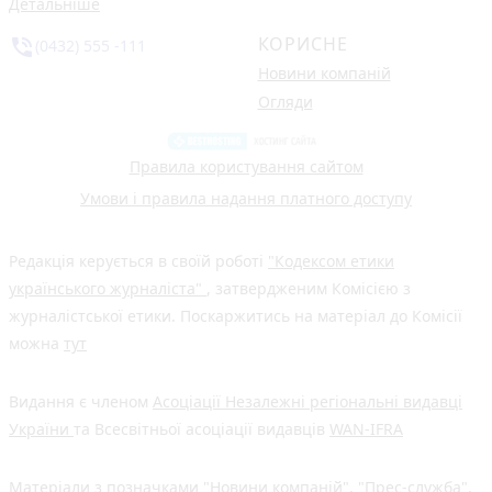
Детальніше
КОРИСНЕ
phone_in_talk
(0432) 555 -111
Новини компаній
Огляди
Правила користування сайтом
Умови і правила надання платного доступу
Редакція керується в своїй роботі
"Кодексом етики
українського журналіста"
, затвердженим Комісією з
журналістської етики. Поскаржитись на матеріал до Комісії
можна
тут
Видання є членом
Асоціації Незалежні регіональні видавці
України
та Всесвітньої асоціації видавців
WAN-IFRA
Матеріали з позначками "Новини компаній", "Прес-служба",