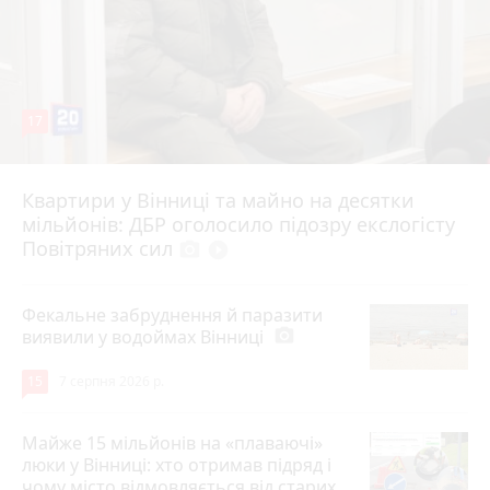
17
Квартири у Вінниці та майно на десятки
6 серпня 2026 р.
мільйонів: ДБР оголосило підозру екслогісту
Повітряних сил
photo_camera
play_circle_filled
Фекальне забруднення й паразити
виявили у водоймах Вінниці
photo_camera
15
7 серпня 2026 р.
Майже 15 мільйонів на «плаваючі»
люки у Вінниці: хто отримав підряд і
чому місто відмовляється від старих