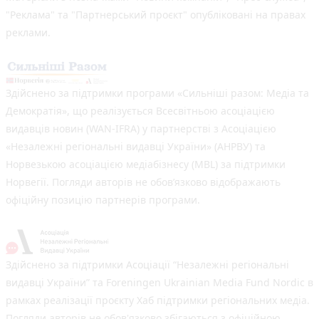
"Реклама" та "Партнерський проєкт" опубліковані на правах
реклами.
Здійснено за підтримки програми «Сильніші разом: Медіа та
Демократія», що реалізується Всесвітньою асоціацією
видавців новин (WAN-IFRA) у партнерстві з Асоціацією
«Незалежні регіональні видавці України» (АНРВУ) та
Норвезькою асоціацією медіабізнесу (MBL) за підтримки
Норвегії. Погляди авторів не обов’язково відображають
офіційну позицію партнерів програми.
Здійснено за підтримки Асоціації “Незалежні регіональні
видавці України” та Foreningen Ukrainian Media Fund Nordic в
рамках реалізації проєкту Хаб підтримки регіональних медіа.
Погляди авторів не обов'язково збігаються з офіційною