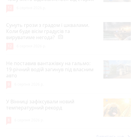
12
6 серпня 2026 р.
Сунуть грози з градом і шквалами.
Коли буде вісім градусів та
вируватиме негода?
photo_camera
12
6 серпня 2026 р.
Не поставив вантажівку на гальмо:
19-річний водій загинув під власним
авто
9
6 серпня 2026 р.
У Вінниці зафіксували новий
температурний рекорд
8
6 серпня 2026 р.
keyboard_arrow_right
Дивитись ще