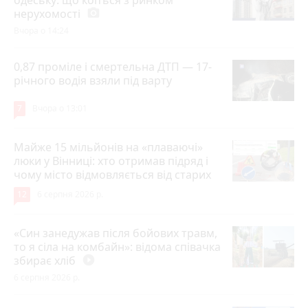
нерухомості
photo_camera
Вчора о 14:24
0,87 проміле і смертельна ДТП — 17-
річного водія взяли під варту
7
Вчора о 13:01
Майже 15 мільйонів на «плаваючі»
люки у Вінниці: хто отримав підряд і
чому місто відмовляється від старих
12
6 серпня 2026 р.
«Син занедужав після бойових травм,
то я сіла на комбайн»: відома співачка
збирає хліб
play_circle_filled
6 серпня 2026 р.