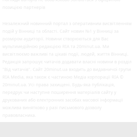
позицією партнерів
Незалежний новинний портал з оперативним висвітленням
подій у Вінниці та області. Сайт новин №1 у Вінниці за
розміром аудиторії. Новини створюються для Вас
мультимедійною редакцією RIA та 20minut.ua. Ми
висвітлюємо важливі та цікаві події, людей, життя Вінниці.
Редакція запрошує читачів додавати власні новини в розділ
"Від читачів". Сайт 20minut.ua входить до видавничої групи
RIA Media, яка також є частиною Медіа корпорації RIA ©
20minut.ua. Усі права захищені. Будь-яка публiкацiя,
передрук чи наступне поширення матеріалів сайту у
друкованих або електронних засобах масової інформації
можлива винятково у разі письмового дозволу
правовласника.
©2017-2025 20minut.ua
вул. Ширшова, буд. 3-а, м. Вінниця, 21032