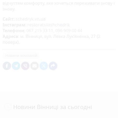
відчуттям комфорту, яке хочеться переживати знову і
знову.
Сайт
:
schedryk.vn.ua
Інстаграм
:
restoratsiiashchedrik
Телефони
:
067 215 33 11
,
096 909 00 44
Адреса
: м. Вінниця, вул. Левка Лук’яненка, 27 (2
поверх).
Новини компаній
Новини Вінниці за сьогодні