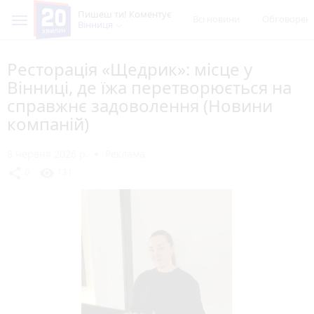
Пишеш ти! Коментує
Всі новини
Обговорен
Вінниця
Ресторація «Щедрик»: місце у
Вінниці, де їжа перетворюється на
справжнє задоволення (Новини
компаній)
8 червня 2026 р.
Реклама
share
visibility
0
131