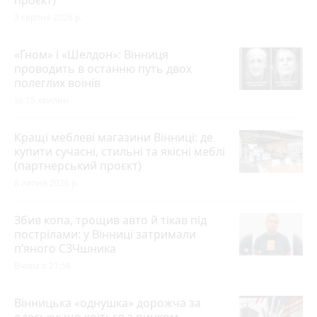
3 серпня 2026 р.
«Гном» і «Шелдон»: Вінниця
проводить в останню путь двох
полеглих воїнів
за 15 хвилин
Кращі меблеві магазини Вінниці: де
купити сучасні, стильні та якісні меблі
(партнерський проєкт)
8 липня 2026 р.
Збив копа, трощив авто й тікав під
пострілами: у Вінниці затримали
п’яного СЗЧшника
Вчора о 21:58
Вінницька «однушка» дорожча за
одеську: що коїться з ринком