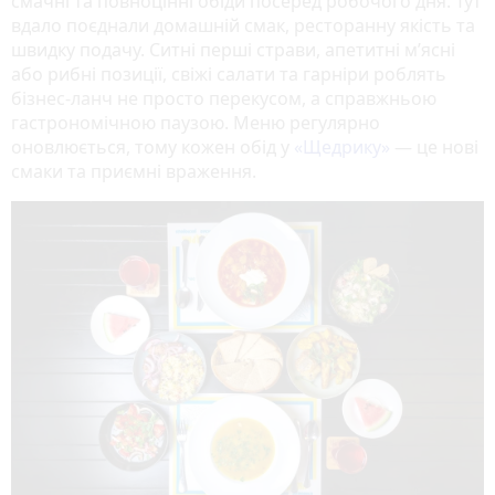
смачні та повноцінні обіди посеред робочого дня. Тут
вдало поєднали домашній смак, ресторанну якість та
швидку подачу. Ситні перші страви, апетитні м’ясні
або рибні позиції, свіжі салати та гарніри роблять
бізнес-ланч не просто перекусом, а справжньою
гастрономічною паузою. Меню регулярно
оновлюється, тому кожен обід у
«Щедрику»
— це нові
смаки та приємні враження.