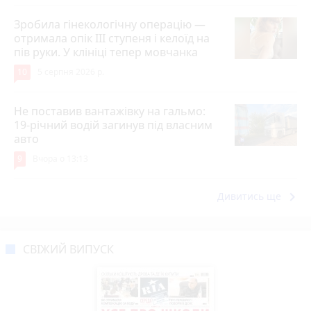
Зробила гінекологічну операцію —
отримала опік ІІІ ступеня і келоїд на
пів руки. У клініці тепер мовчанка
10
5 серпня 2026 р.
Не поставив вантажівку на гальмо:
19-річний водій загинув під власним
авто
9
Вчора о 13:13
keyboard_arrow_right
Дивитись ще
СВІЖИЙ ВИПУСК