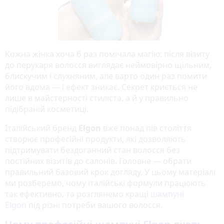
Кожна жінка хоча б раз помічала магію: після візиту
до перукаря волосся виглядає неймовірно щільним,
блискучим і слухняним, але варто один раз помити
його вдома — і ефект зникає. Секрет криється не
лише в майстерності стиліста, а й у правильно
підібраній косметиці.
Італійський бренд
Elgon
вже понад пів століття
створює професійні продукти, які дозволяють
підтримувати бездоганний стан волосся без
постійних візитів до салонів. Головне — обрати
правильний базовий крок догляду. У цьому матеріалі
ми розберемо, чому італійські формули працюють
так ефективно, та розглянемо кращі
шампуні
Elgon
під різні потреби вашого волосся.