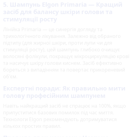
5. Шампунь Elgon Primaria — Кращий
засіб для балансу шкіри голови та
стимуляції росту
Лінійка Primaria — це синергія догляду та
трихологічного лікування. Залежно від обраного
підтипу (для жирної шкіри, проти лупи чи для
стимуляції росту), цей шампунь глибоко очищує
волосяні фолікули, покращує мікроциркуляцію крові
та насичує шкіру голови киснем. Засіб ефективно
бореться з випадінням та повертає прикореневий
об'єм.
Експертні поради: Як правильно мити
голову професійним шампунем
Навіть найкращий засіб не спрацює на 100%, якщо
припуститися базових помилок під час миття.
Технологи Elgon рекомендують дотримуватися
кількох простих правил.