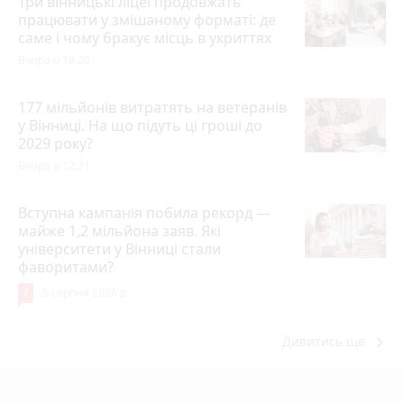
Три вінницькі ліцеї продовжать
працювати у змішаному форматі: де
саме і чому бракує місць в укриттях
Вчора о 18:20
177 мільйонів витратять на ветеранів
у Вінниці. На що підуть ці гроші до
2029 року?
Вчора о 12:21
Вступна кампанія побила рекорд —
майже 1,2 мільйона заяв. Які
університети у Вінниці стали
фаворитами?
7
5 серпня 2026 р.
keyboard_arrow_right
Дивитись ще