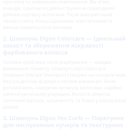
протеїнів та живильних компонентів. Він м’яко
очищує, одночасно реконструюючи пошкоджені
ділянки кортексу волосини. Після використання
пасма стають більш щільними, еластичними та
менше ламаються на кінчиках.
2. Шампунь Elgon Colorcare — Ідеальний
захист та збереження яскравості
фарбованого волосся
Головна проблема після фарбування — швидке
вимивання пігменту. Шампуні серії Colorcare
(зокрема Delicate Shampoo) створені на основі м'яких
безсульфатних формул з кислим рівнем pH. Вони
допомагають «закрити» кутикулу волосини, надійно
запечатуючи колір усередині. Волосся зберігає
салонний відтінок, насиченість та блиск у кілька разів
довше.
3. Шампунь Elgon Yes Curls — Порятунок
для неслухняних кучерів та текстурних