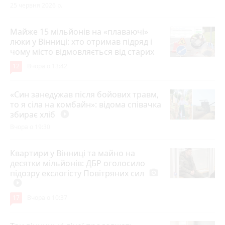
25 червня 2026 р.
Майже 15 мільйонів на «плаваючі»
люки у Вінниці: хто отримав підряд і
чому місто відмовляється від старих
12
Вчора о 13:42
«Син занедужав після бойових травм,
то я сіла на комбайн»: відома співачка
збирає хліб
play_circle_filled
Вчора о 19:30
Квартири у Вінниці та майно на
десятки мільйонів: ДБР оголосило
підозру екслогісту Повітряних сил
photo_camera
play_circle_filled
17
Вчора о 10:37