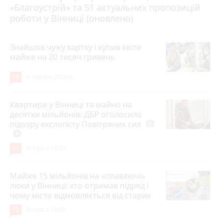
«Благоустрій» та 51 актуальних пропозицій
роботи у Вінниці (оновлено)
Знайшов чужу картку і купив квіти
майже на 20 тисяч гривень
19
4 серпня 2026 р.
Квартири у Вінниці та майно на
десятки мільйонів: ДБР оголосило
підозру екслогісту Повітряних сил
photo_camera
play_circle_filled
17
Вчора о 10:37
Майже 15 мільйонів на «плаваючі»
люки у Вінниці: хто отримав підряд і
чому місто відмовляється від старих
12
Вчора о 13:42