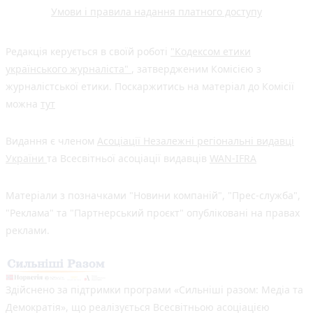
Умови і правила надання платного доступу
Редакція керується в своїй роботі
"Кодексом етики
українського журналіста"
, затвердженим Комісією з
журналістської етики. Поскаржитись на матеріал до Комісії
можна
тут
Видання є членом
Асоціації Незалежні регіональні видавці
України
та Всесвітньої асоціації видавців
WAN-IFRA
Матеріали з позначками "Новини компаній", "Прес-служба",
"Реклама" та "Партнерський проєкт" опубліковані на правах
реклами.
Здійснено за підтримки програми «Сильніші разом: Медіа та
Демократія», що реалізується Всесвітньою асоціацією