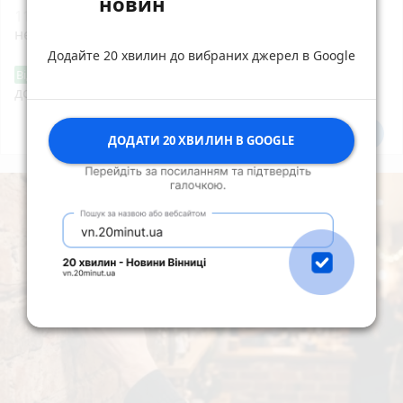
новин
11:41
Після рекордної спеки Вінниччину накриє
негода
Додайте 20 хвилин до вибраних джерел в Google
«Сертифікати добра»: у Вінниці знову
Від читача
допомагають тим, хто потребує підтримки
Всі новини
Підпишись
ДОДАТИ 20 ХВИЛИН В GOOGLE