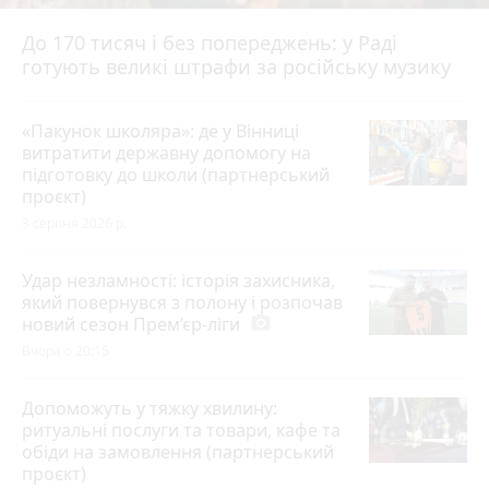
До 170 тисяч і без попереджень: у Раді
готують великі штрафи за російську музику
«Пакунок школяра»: де у Вінниці
витратити державну допомогу на
підготовку до школи (партнерський
проєкт)
3 серпня 2026 р.
Удар незламності: історія захисника,
який повернувся з полону і розпочав
новий сезон Прем’єр-ліги
photo_camera
Вчора о 20:15
Допоможуть у тяжку хвилину:
ритуальні послуги та товари, кафе та
обіди на замовлення (партнерський
проєкт)