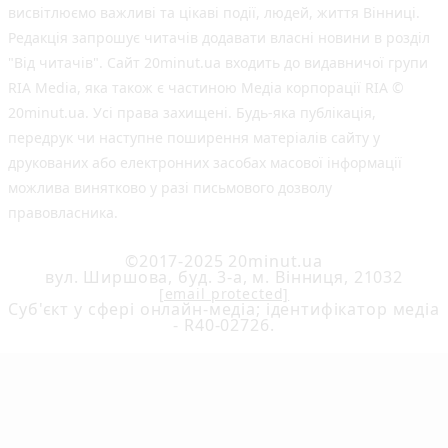
висвітлюємо важливі та цікаві події, людей, життя Вінниці.
Редакція запрошує читачів додавати власні новини в розділ
"Від читачів". Сайт 20minut.ua входить до видавничої групи
RIA Media, яка також є частиною Медіа корпорації RIA ©
20minut.ua. Усі права захищені. Будь-яка публiкацiя,
передрук чи наступне поширення матеріалів сайту у
друкованих або електронних засобах масової інформації
можлива винятково у разі письмового дозволу
правовласника.
©2017-2025 20minut.ua
вул. Ширшова, буд. 3-а, м. Вінниця, 21032
[email protected]
Cуб'єкт у сфері онлайн-медіа; ідентифікатор медіа
- R40-02726.