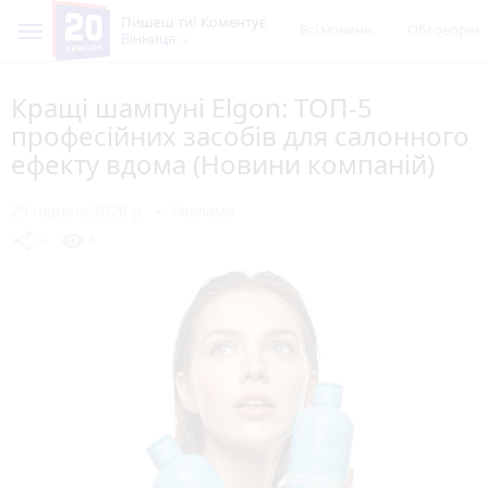
Пишеш ти! Коментує
Всі новини
Обговорен
Вінниця
Кращі шампуні Elgon: ТОП-5
професійних засобів для салонного
ефекту вдома (Новини компаній)
29 червня 2026 р.
Реклама
share
visibility
0
8