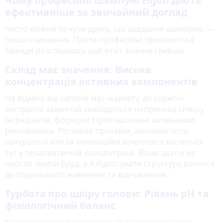
Чому професійні шампуні Elgon діють
ефективніше за звичайний догляд
Часто можна почути думку, що завдання шампуню —
лише очищення. Проте професійні трихологічні
бренди розглядають цей етап значно глибше.
Склад має значення: Висока
концентрація активних компонентів
На відміну від засобів мас-маркету, де корисні
екстракти зазвичай знаходяться наприкінці списку
інгредієнтів, формули Elgon насичені активними
речовинами. Рослинні протеїни, амінокислоти,
натуральні олії та інноваційні комплекси містяться
тут у терапевтичній концентрації. Вони здатні не
просто змити бруд, а й підготувати структуру волосся
до подальшого живлення та відновлення.
Турбота про шкіру голови: Рівень pH та
фізіологічний баланс
Красиве волосся починається зі здорової шкіри