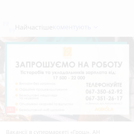
коментують
Найчастіше
241
Вакансії в супермаркеті «Грош», АН
4 серпня 2026 р.