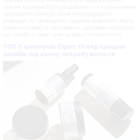
голови. Шампуні Elgon розробляються з урахуванням
природного рівня pH. Вони не пересушують
епідерміс, не провокують надмірне виділення себуму
(шкірного сала) та підтримують здоровий мікробіом,
що запобігає появі лупи чи відчуття стягнутості.
ТОП-5 шампунів Elgon: Огляд кращих
засобів під кожну потребу волосся