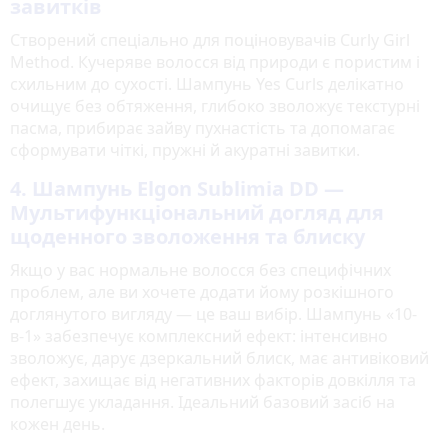
завитків
Створений спеціально для поціновувачів Curly Girl
Method. Кучеряве волосся від природи є пористим і
схильним до сухості. Шампунь Yes Curls делікатно
очищує без обтяження, глибоко зволожує текстурні
пасма, прибирає зайву пухнастість та допомагає
сформувати чіткі, пружні й акуратні завитки.
4. Шампунь Elgon Sublimia DD —
Мультифункціональний догляд для
щоденного зволоження та блиску
Якщо у вас нормальне волосся без специфічних
проблем, але ви хочете додати йому розкішного
доглянутого вигляду — це ваш вибір. Шампунь «10-
в-1» забезпечує комплексний ефект: інтенсивно
зволожує, дарує дзеркальний блиск, має антивіковий
ефект, захищає від негативних факторів довкілля та
полегшує укладання. Ідеальний базовий засіб на
кожен день.