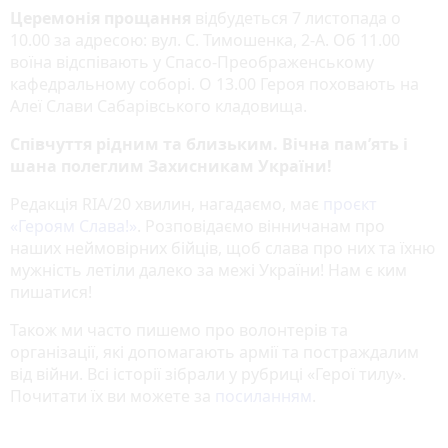
Церемонія прощання
відбудеться 7 листопада о
10.00 за адресою: вул. С. Тимошенка, 2-А. Об 11.00
воїна відспівають у Спасо-Преображенському
кафедральному соборі. О 13.00 Героя поховають на
Алеї Слави Сабарівського кладовища.
Співчуття рідним та близьким. Вічна пам’ять і
шана полеглим Захисникам України!
Редакція RIA/20 хвилин, нагадаємо, має
проєкт
«‎Героям Слава!»
‎. Розповідаємо вінничанам про
наших неймовірних бійців, щоб слава про них та їхню
мужність летіли далеко за межі України! Нам є ким
пишатися!
Також ми часто пишемо про волонтерів та
організації, які допомагають армії та постраждалим
від війни. Всі історії зібрали у рубриці «Герої тилу».
Почитати їх ви можете за
посиланням
.