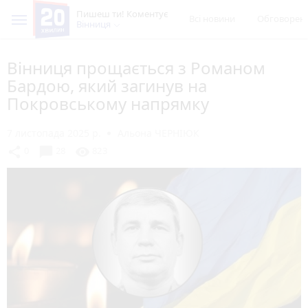
Пишеш ти! Коментує
Всі новини
Обговорен
Вінниця
Вінниця прощається з Романом
Бардою, який загинув на
Покровському напрямку
7 листопада 2025 р.
Альона ЧЕРНІЮК
chat_bubble
share
visibility
0
28
823