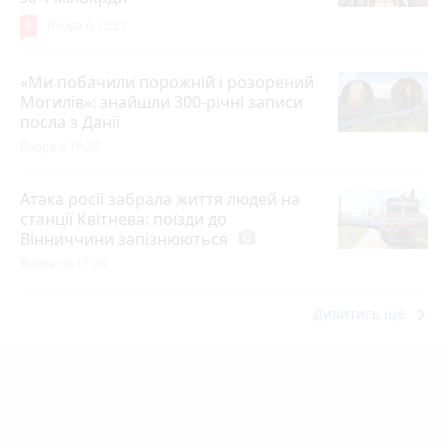
8
Вчора о 12:27
«Ми побачили порожній і розорений
Могилів»: знайшли 300-річні записи
посла з Данії
Вчора о 19:22
Атака росії забрала життя людей на
станції Квітнева: поїзди до
Вінниччини запізнюються
photo_camera
Вчора об 11:25
keyboard_arrow_right
Дивитись ще