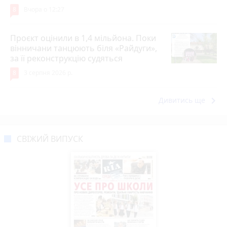
8
Вчора о 12:27
Проєкт оцінили в 1,4 мільйона. Поки
вінничани танцюють біля «Райдуги»,
за її реконструкцію судяться
8
3 серпня 2026 р.
keyboard_arrow_right
Дивитись ще
СВІЖИЙ ВИПУСК