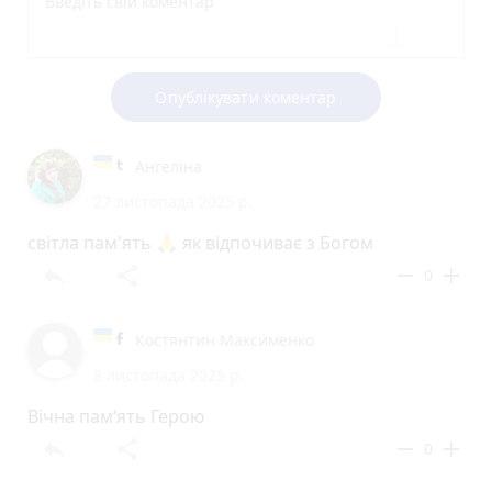
Опублікувати коментар
Ангеліна
27 листопада 2025 р.
світла пам'ять 🙏 як відпочиває з Богом
reply
share
remove
add
0
Костянтин Максименко
8 листопада 2025 р.
Вічна пам‘ять Герою
reply
share
remove
add
0