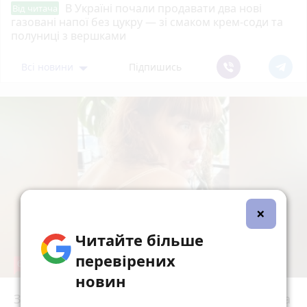
В Україні почали продавати два нові
Від читача
газовані напої без цукру — зі смаком крем-соди та
полуниці з вершками
Всі новини
Підпишись
×
Читайте більше
перевірених
6
новин
Зробила гінекологічну операцію — отримала