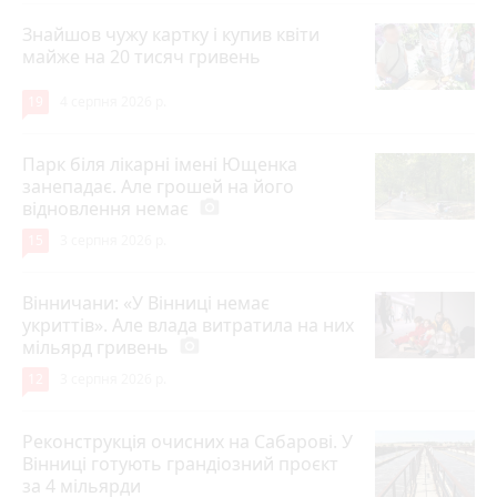
Знайшов чужу картку і купив квіти
майже на 20 тисяч гривень
19
4 серпня 2026 р.
Парк біля лікарні імені Ющенка
занепадає. Але грошей на його
відновлення немає
photo_camera
15
3 серпня 2026 р.
Вінничани: «У Вінниці немає
укриттів». Але влада витратила на них
мільярд гривень
photo_camera
12
3 серпня 2026 р.
Реконструкція очисних на Сабарові. У
Вінниці готують грандіозний проєкт
за 4 мільярди