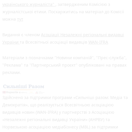
українського журналіста"
, затвердженим Комісією з
журналістської етики. Поскаржитись на матеріал до Комісії
можна
тут
Видання є членом
Асоціації Незалежні регіональні видавці
України
та Всесвітньої асоціації видавців
WAN-IFRA
Матеріали з позначками "Новини компаній", "Прес-служба",
"Реклама" та "Партнерський проєкт" опубліковані на правах
реклами.
Здійснено за підтримки програми «Сильніші разом: Медіа та
Демократія», що реалізується Всесвітньою асоціацією
видавців новин (WAN-IFRA) у партнерстві з Асоціацією
«Незалежні регіональні видавці України» (АНРВУ) та
Норвезькою асоціацією медіабізнесу (MBL) за підтримки