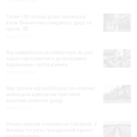
25 червня 2026 р.
Після +38 погода різко зміниться.
Коли Вінниччину накриють дощі та
грози
photo_camera
Вчора о 19:13
Від павербанка до інвертора: як уже
зараз підготуватися до можливих
відключень світла взимку
4 серпня 2026 р.
Відстрочка від мобілізації по-новому:
вінницька адвокатка пояснила
важливе рішення уряду
Вчора о 14:20
Реконструкція очисних на Сабарові. У
Вінниці готують грандіозний проєкт
за 4 мільярди