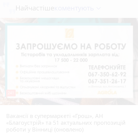
коментують
Найчастіше
241
Вакансії в супермаркеті «Грош», АН
4 серпня 2026 р.
«Благоустрій» та 51 актуальних пропозицій
роботи у Вінниці (оновлено)