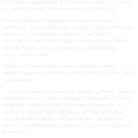
року, був переведений до Донецької області у складі
5-ї окремої важкої механізованої бригади ЗСУ.
Виконував бойові завдання на покровському
напрямку. Під час бойового виходу у грудні 2024 року
загинув під населеним пунктом Старі Терни
Курахівської міської громади Покровського району
Донецької області. 28 грудня 2024 серце воїна
перестало битися.
Вдома на Романа Васильовича чекала велика і
дружня родина: дружина, дочка із зятем, батьки, брат,
племінники.
— Роман завжди був веселий, щирий, добрий. Любив
проводити час із сім’єю, був дуже близький з братом,
який теж служить у війську. Роман переживав за
брата, за свою родину та казав, що має захищати
країну та своїх рідних. На жаль, ворог забрав його
життя. Це велика втрата для нас, — ділиться дружина
воїна Ніна.