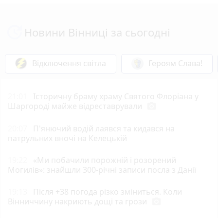
Новини Вінниці за сьогодні
Відключення світла
Героям Слава!
21:01
Історичну браму храму Святого Флоріана у
Шаргороді майже відреставрували
photo_camera
20:07
П'янючий водій лаявся та кидався на
патрульних вночі на Келецькій
19:22
«Ми побачили порожній і розорений
Могилів»: знайшли 300-річні записи посла з Данії
19:13
Після +38 погода різко зміниться. Коли
Вінниччину накриють дощі та грози
photo_camera