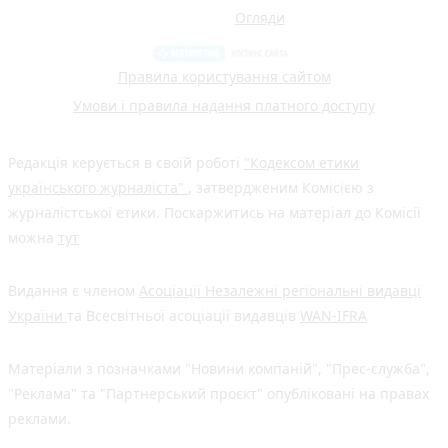
Огляди
Правила користування сайтом
Умови і правила надання платного доступу
Редакція керується в своїй роботі
"Кодексом етики
українського журналіста"
, затвердженим Комісією з
журналістської етики. Поскаржитись на матеріал до Комісії
можна
тут
Видання є членом
Асоціації Незалежні регіональні видавці
України
та Всесвітньої асоціації видавців
WAN-IFRA
Матеріали з позначками "Новини компаній", "Прес-служба",
"Реклама" та "Партнерський проєкт" опубліковані на правах
реклами.