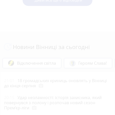
Дивитись ще 6 відповідей
Новини Вінниці за сьогодні
Відключення світла
Героям Слава!
21:01
18 громадських криниць оновлять у Вінниці
до кінця серпня
photo_camera
20:15
Удар незламності: історія захисника, який
повернувся з полону і розпочав новий сезон
Прем’єр-ліги
photo_camera