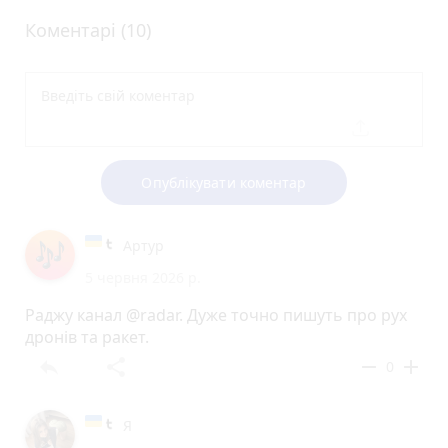
Коментарі (10)
Опублікувати коментар
Артур
5 червня 2026 р.
Раджу канал @radar. Дуже точно пишуть про рух
дронів та ракет.
reply
share
remove
add
0
Я