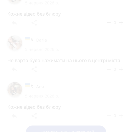
5 червня 2026 р.
Кожне відео без блюру
reply
share
remove
add
0
Daria
5 червня 2026 р.
Не варто було нажимати на нього в центрі міста
reply
share
remove
add
0
Аня
5 червня 2026 р.
Кожне відео без блюру
reply
share
remove
add
0