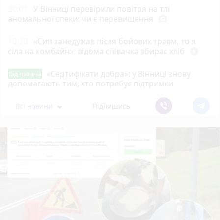
20:01
У Вінниці перевірили повітря на тлі
аномальної спеки: чи є перевищення
photo_camera
19:30
«Син занедужав після бойових травм, то я
сіла на комбайн»: відома співачка збирає хліб
play_circle_filled
«Сертифікати добра»: у Вінниці знову
Від читача
допомагають тим, хто потребує підтримки
Всі новини
Підпишись