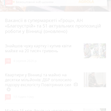
241
Вакансії в супермаркеті «Грош», АН
4 серпня 2026 р.
«Благоустрій» та 51 актуальних пропозицій
роботи у Вінниці (оновлено)
Знайшов чужу картку і купив квіти
майже на 20 тисяч гривень
19
4 серпня 2026 р.
Квартири у Вінниці та майно на
десятки мільйонів: ДБР оголосило
підозру екслогісту Повітряних сил
photo_camera
play_circle_filled
19
13 годин тому
Майже 15 мільйонів на «плаваючі»