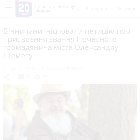
Пишеш ти! Коментує
Всі новини
Обговорен
Вінниця
Вінничани ініціювали петицію про
присвоєння звання Почесного
громадянина міста Олександру
Шемету
5 червня 2026 р.
Альона ЧЕРНІЮК
chat_bubble
share
visibility
1
10
276