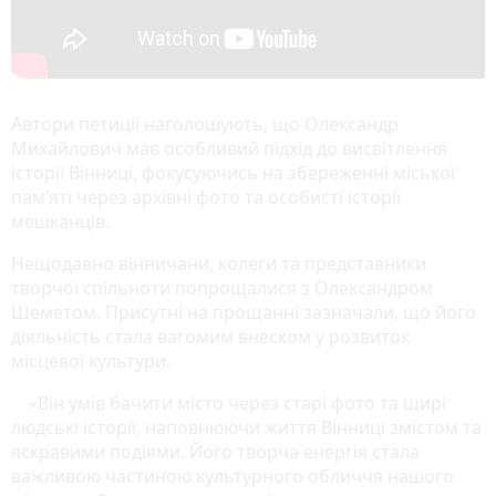
Автори петиції наголошують, що Олександр
Михайлович мав особливий підхід до висвітлення
історії Вінниці, фокусуючись на збереженні міської
пам’яті через архівні фото та особисті історії
мешканців.
Нещодавно вінничани, колеги та представники
творчої спільноти попрощалися з Олександром
Шеметом. Присутні на прощанні зазначали, що його
діяльність стала вагомим внеском у розвиток
місцевої культури.
«Він умів бачити місто через старі фото та щирі
людські історії, наповнюючи життя Вінниці змістом та
яскравими подіями. Його творча енергія стала
важливою частиною культурного обличчя нашого