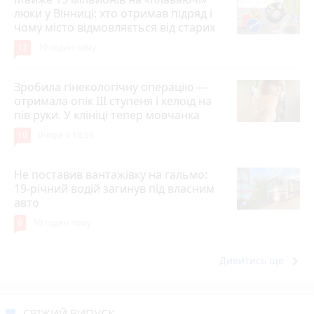
люки у Вінниці: хто отримав підряд і
чому місто відмовляється від старих
12
10 годин тому
Зробила гінекологічну операцію —
отримала опік ІІІ ступеня і келоїд на
пів руки. У клініці тепер мовчанка
10
Вчора о 18:55
Не поставив вантажівку на гальмо:
19-річний водій загинув під власним
авто
9
10 годин тому
keyboard_arrow_right
Дивитись ще
СВІЖИЙ ВИПУСК