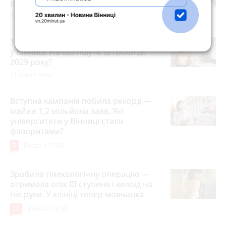
саме і чому бракує місць в укриттях
5 годин тому
177 мільйонів витратять на ветеранів
у Вінниці. На що підуть ці гроші до
2029 року?
11 годин тому
Вступна кампанія побила рекорд —
майже 1,2 мільйона заяв. Які
університети у Вінниці стали
фаворитами?
7
Вчора о 17:36
Зробила гінекологічну операцію —
отримала опік ІІІ ступеня і келоїд на
пів руки. У клініці тепер мовчанка
10
Вчора о 18:55