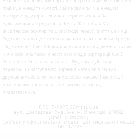
Незалежний новинний портал з оперативним висвітленням
подій у Вінниці та області. Сайт новин №1 у Вінниці за
розміром аудиторії. Новини створюються для Вас
мультимедійною редакцією RIA та 20minut.ua. Ми
висвітлюємо важливі та цікаві події, людей, життя Вінниці.
Редакція запрошує читачів додавати власні новини в розділ
"Від читачів". Сайт 20minut.ua входить до видавничої групи
RIA Media, яка також є частиною Медіа корпорації RIA ©
20minut.ua. Усі права захищені. Будь-яка публiкацiя,
передрук чи наступне поширення матеріалів сайту у
друкованих або електронних засобах масової інформації
можлива винятково у разі письмового дозволу
правовласника.
©2017-2025 20minut.ua
вул. Ширшова, буд. 3-а, м. Вінниця, 21032
[email protected]
Cуб'єкт у сфері онлайн-медіа; ідентифікатор медіа
- R40-02726.