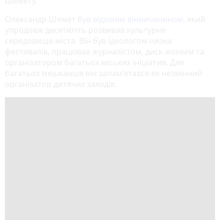
Шемету.
Олександр Шемет
був відомим вінничанином
, який
упродовж десятиліть розвивав культурне
середовище міста. Він був ідеологом низки
фестивалів, працював журналістом, диск-жокеєм та
організатором багатьох міських ініціатив. Для
багатьох мешканців він запам’ятався як незмінний
організатор дитячих заходів.