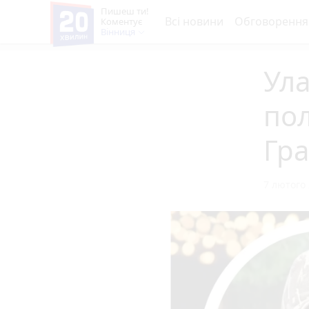
Пишеш ти!
Всі новини
Обговорення
Коментує
Вінниця
Ула
пол
Гра
7 лютого 