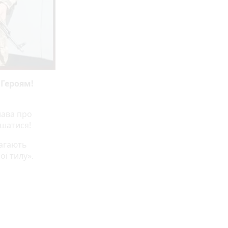
 Героям!
лава про
ишатися!
магають
ої тилу».