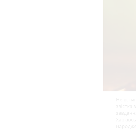
Не встиг
звістка
завданн
Харківсь
народже