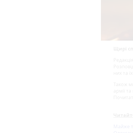
Щирі сп
Редакція
Розпові
них та ї
Також м
армії та
Почитат
Читайт
Майже т