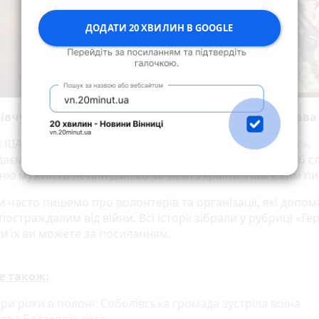
ДОДАТИ 20 ХВИЛИН В GOOGLE
івчуття рідним та близьким. Вічна пам’ять та слава
 RIA/20 хвилин, нагадаємо, має
проєкт «‎Героям Слава!»
‎.
даємо вінничанам про наших неймовірних бійців, щоб с
хню мужність летіли далеко за межі України! Нам є ким п
и часто пишемо про волонтерів та організації, які допо
 постраждалим від війни. Всі історії зібрали у рубриці «Гер
и їх ви можете за
посиланням
.
е також:
ри роки в полоні: Соболівська громада зустріла воїна