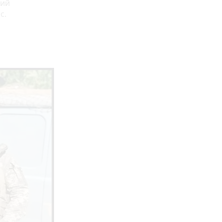
ний
с.