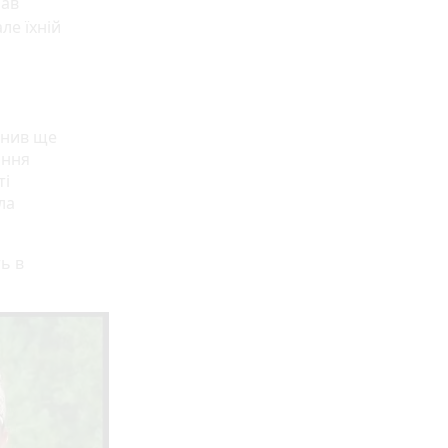
лав
ле їхній
внив ще
ання
ті
ла
ть в