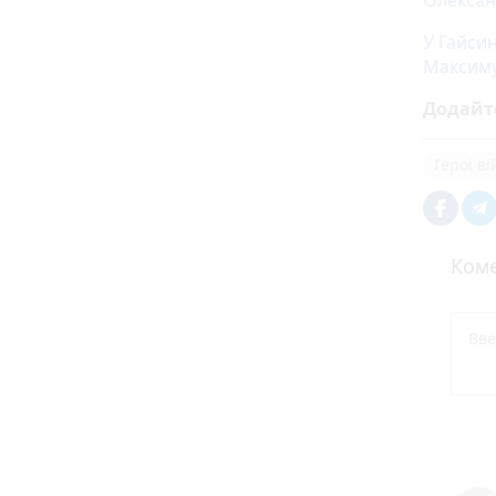
Олексан
У Гайси
Максим
Додайт
Герої в
Коме