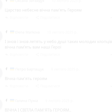
Оксана Затайдух
10 лютого 2025 р.
Царство небесне вічна пам'ять Героям
Відповісти
Поділитися
reply
share
rem
Elena Markova
10 лютого 2025 р.
І знов і знов летять у небо душі таких молодих хлопці
вічна памʼять вам наші Герої
Відповісти
Поділитися
reply
share
rem
Петро Бартащук
9 лютого 2025 р.
Вічна пам'ять героям
Відповісти
Поділитися
reply
share
rem
Галина Пухка
9 лютого 2025 р.
ВІЧНА І СВІТЛА ПАМ'ЯТЬ ГЕРОЯМ..