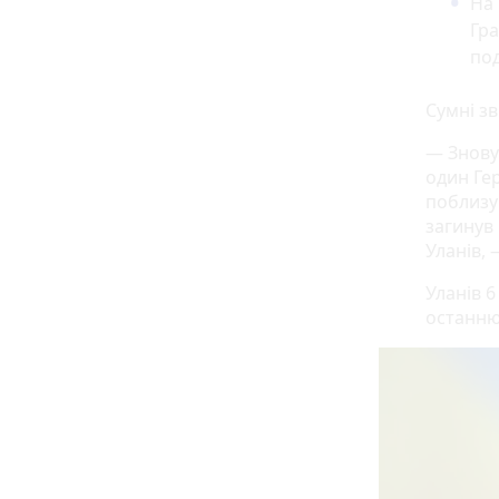
На 
Гра
под
Сумні з
— Знову
один Гер
поблизу
загинув
Уланів,
Уланів 6
останню