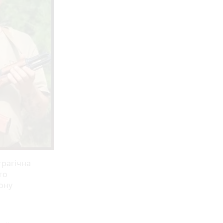
трагічна
го
ону