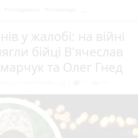
...
Розслідування
Фотоконкурс
нів у жалобі: на війні
ягли бійці В'ячеслав
марчук та Олег Гнед
2025 р.
Марія ЛЄХОВА
chat_bubble
share
visibility
3
117
3806