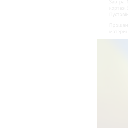
Завтра, 
кортеж 
Пустовій
Прощанн
материн