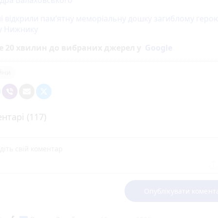
дра Балаховського
ні відкрили пам’ятну меморіальну дошку загиблому геро
у Нижнику
е 20 хвилин до вибраних джерел у
Google
ійни
нтарі (117)
Опублікувати комент