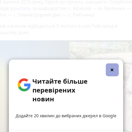
8 лютого 2025 року, Героя зустрінуть «на щиті». Скорбот
буде
рухатись
за маршрутом: с. Кожухів — м. Хмільник — 
ти — с. Уланів (рідний дім) — с. Рибчинці
я з воїном відбудеться 9 лютого в селі Рибчинці в
ському домі.
×
Читайте більше
перевірених
новин
Додайте 20 хвилин до вибраних джерел в Google