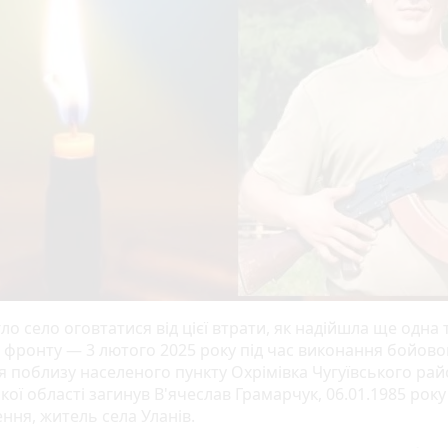
ло село оговтатися від цієї втрати, як надійшла ще одна 
 з фронту — 3 лютого 2025 року під час виконання бойово
я поблизу населеного пункту Охрімівка Чугуївського рай
кої області загинув В'ячеслав Грамарчук, 06.01.1985 року
ння, житель села Уланів.