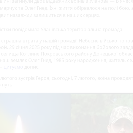
війні загинули двоє відважних воїнів з Уланова — В'ячес
марчук та Олег Гнед. Їхні життя обірвалося на полі бою, а
виг назавжди залишиться в наших серцях.
вістки повідомила Уланівська територіальна громада.
 страшна втрата у нашій громаді! Небесне військо попо
ой. 29 січня 2025 року під час виконання бойового завд
 селища Котлине Покровського району Донецької облас
 наш земляк Олег Гнед, 1985 року народження, житель се
 —
цитуємо
допис.
 лютого зустрів Героя, сьогодні, 7 лютого, воїна проводя
 путь.