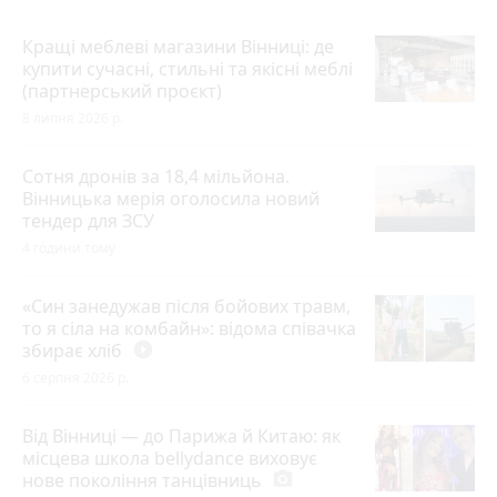
Кращі меблеві магазини Вінниці: де
купити сучасні, стильні та якісні меблі
(партнерський проєкт)
8 липня 2026 р.
Сотня дронів за 18,4 мільйона.
Вінницька мерія оголосила новий
тендер для ЗСУ
4 години тому
«Син занедужав після бойових травм,
то я сіла на комбайн»: відома співачка
збирає хліб
play_circle_filled
6 серпня 2026 р.
Від Вінниці — до Парижа й Китаю: як
місцева школа bellydance виховує
нове покоління танцівниць
photo_camera