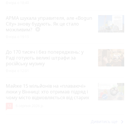
Вчора о 18:40
АРМА шукала управителя, але «Bogun
City» знову будують. Як це стало
можливим?
play_circle_filled
Вчора о 19:15
До 170 тисяч і без попереджень: у
Раді готують великі штрафи за
російську музику
Вчора о 12:01
Майже 15 мільйонів на «плаваючі»
люки у Вінниці: хто отримав підряд і
чому місто відмовляється від старих
12
6 серпня 2026 р.
keyboard_arrow_right
Дивитись ще