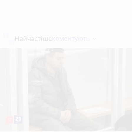
коментують
Найчастіше
17