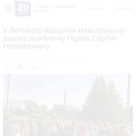
Пишеш ти! Коментує
Всі новини
Обговорен
Вінниця
У Вапнярці відкрили меморіальну
дошку загиблому Герою Сергію
Новоженюку
24 вересня 2024 р.
Альона ЧЕРНІЮК
chat_bubble
share
visibility
0
0
291