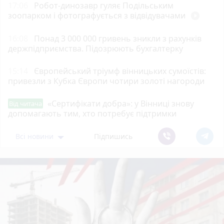
17:06
Робот-динозавр гуляє Подільським
зоопарком і фотографується з відвідувачами
play_circle_filled
16:08
Понад 3 000 000 гривень зникли з рахунків
держпідприємства. Підозрюють бухгалтерку
15:14
Європейський тріумф вінницьких сумоїстів:
привезли з Кубка Європи чотири золоті нагороди
«Сертифікати добра»: у Вінниці знову
Від читача
допомагають тим, хто потребує підтримки
Всі новини
Підпишись