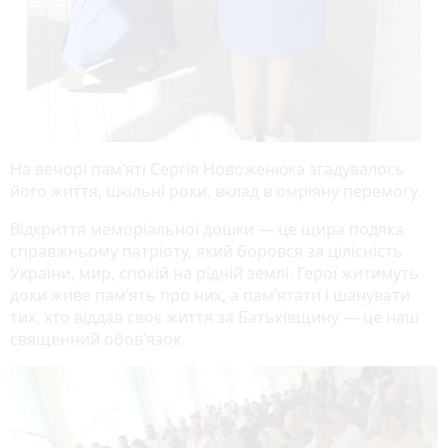
На вечорі пам’яті Сергія Новоженюка згадувалось
його життя, шкільні роки, вклад в омріяну перемогу.
Відкриття меморіальної дошки
—
це щира подяка
справжньому патріоту, який боровся за цілісність
України, мир, спокій на рідній землі. Герої житимуть
доки живе пам’ять про них, а пам’ятати і шанувати
тих, хто віддав своє життя за Батьківщину
—
це наш
священний обов’язок.