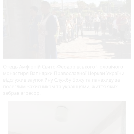
Отець Амфіопій Свято-Феодорівського Чоловічого
монастиря Вапнярки Православної Церкви України
відслужив заупокійну Службу Божу та панахиду за
полеглим Захисником та українцями, життя яких
забрав агресор.