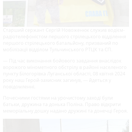
Старший сержант Сергій Новоженюк служив водієм-
радіотелефоністом першого стрілецького відділення
першого стрілецького батальйону, призваний по
мобілізації відділом Тульчинського РТЦК та СП.
—
Під час виконання бойового завдання внаслідок
ворожого мінометного обстрілу в районі населеного
пункту Білогорівка Луганської області, 08 квітня 2024
року наш Герой-захисник загинув,
— йдеться у
повідомленні.
Почесними гостями на урочистому заході були
батьки, дружина та донька Поліна.
Право відкрити
меморіальну дошку надано дружині та донечці Героя.