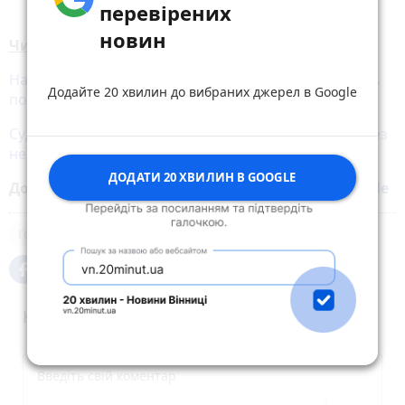
перевірених
новин
Читайте також:
Назавжди в строю! Бійці «Азову» вшанували пам’ять
Додайте 20 хвилин до вибраних джерел в Google
полеглих побратимів
Суд оштрафував чоловіка, який цькував сестру через
неприбрану квартиру
ДОДАТИ 20 ХВИЛИН В GOOGLE
Додайте 20 хвилин до вибраних джерел у
Google
Герої війни
Коментарі