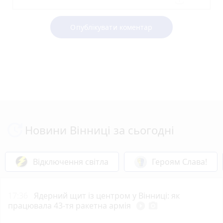
Опублікувати коментар
Новини Вінниці за сьогодні
Відключення світла
Героям Слава!
17:36
Ядерний щит із центром у Вінниці: як
працювала 43-тя ракетна армія
play_circle_filled
photo_camera