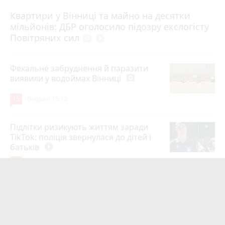
Квартири у Вінниці та майно на десятки
6 серпня 2026 р.
мільйонів: ДБР оголосило підозру екслогісту
Повітряних сил
photo_camera
play_circle_filled
Фекальне забруднення й паразити
виявили у водоймах Вінниці
photo_camera
15
Вчора о 15:12
Підлітки ризикують життям заради
TikTok: поліція звернулася до дітей і
батьків
play_circle_filled
14
5 серпня 2026 р.
Майже 15 мільйонів на «плаваючі»
люки у Вінниці: хто отримав підряд і
чому місто відмовляється від старих
12
6 серпня 2026 р.