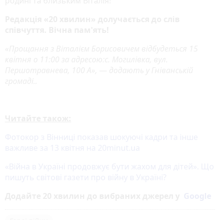
родині та близьким Віталія!
Редакція «20 хвилин» долучається до слів
співчуття. Вічна пам'ять!
«
Прощання з Віталієм Борисовичем відбудеться 15
квітня о 11:00 за адресою:с. Могилівка, вул.
Першотравнева, 100 А
»,
—
додають у Гніванській
громаді.
.
Читайте також:
Фотокор з Вінниці показав шокуючі кадри та інше
важливе за 13 квітня на 20minut.ua
«Війна в Україні продовжує бути жахом для дітей». Що
пишуть світові газети про війну в Україні?
Додайте 20 хвилин до вибраних джерел у
Google