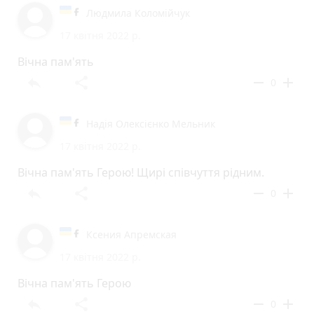
Людмила Коломійчук
17 квітня 2022 р.
Вічна пам'ять
reply
share
remove
add
0
Надія Олексієнко Мельник
17 квітня 2022 р.
Вічна пам'ять Герою! Щирі співчуття рідним.
reply
share
remove
add
0
Ксения Апремская
17 квітня 2022 р.
Вічна пам'ять Герою
reply
share
remove
add
0