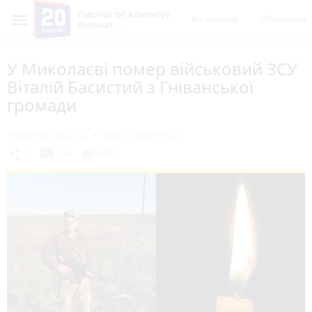
Пишеш ти! Коментує
Всі новини
Обговорен
Вінниця
У Миколаєві помер військовий ЗСУ
Віталій Басистий з Гніванської
громади
14 квітня 2022 р.
Ольга БОБРУСЬ
chat_bubble
share
visibility
1
168
4302