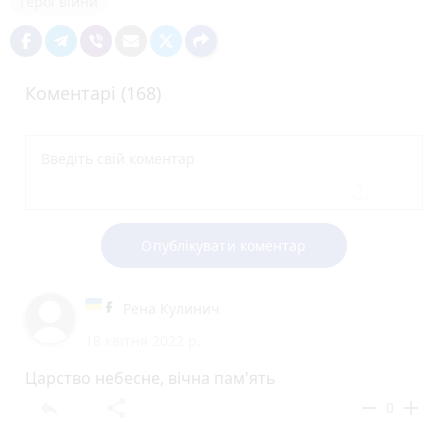
Герої війни
Коментарі (168)
Опублікувати коментар
Рена Кулинич
18 квітня 2022 р.
Царство небесне, вічна пам'ять
reply
share
remove
add
0