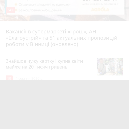
241
Вакансії в супермаркеті «Грош», АН
4 серпня 2026 р.
«Благоустрій» та 51 актуальних пропозицій
роботи у Вінниці (оновлено)
Знайшов чужу картку і купив квіти
майже на 20 тисяч гривень
19
4 серпня 2026 р.
Квартири у Вінниці та майно на
десятки мільйонів: ДБР оголосило
підозру екслогісту Повітряних сил
photo_camera
play_circle_filled
19
7 годин тому