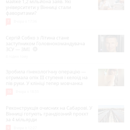
майже 1,2 мільйона заяв. Які
університети у Вінниці стали
фаворитами?
7
Вчора о 17:36
Сергій Собко з Літина стане
заступником Головнокомандувача
ЗСУ — ЗМІ
play_circle_filled
8 годин тому
Зробила гінекологічну операцію —
отримала опік ІІІ ступеня і келоїд на
пів руки. У клініці тепер мовчанка
10
Вчора о 18:55
Реконструкція очисних на Сабарові. У
Вінниці готують грандіозний проєкт
за 4 мільярди
9
Вчора о 12:27