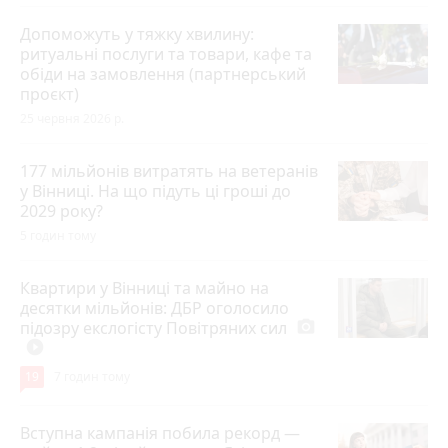
Допоможуть у тяжку хвилину:
ритуальні послуги та товари, кафе та
обіди на замовлення (партнерський
проєкт)
25 червня 2026 р.
177 мільйонів витратять на ветеранів
у Вінниці. На що підуть ці гроші до
2029 року?
5 годин тому
Квартири у Вінниці та майно на
десятки мільйонів: ДБР оголосило
підозру екслогісту Повітряних сил
photo_camera
play_circle_filled
19
7 годин тому
Вступна кампанія побила рекорд —