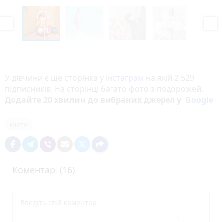
P
N
r
e
e
x
v
t
i
o
У дівчини є ще сторінка у
інстаграм
на якій 2 529
u
підписників. На сторінці багато фото з подорожей.
s
Додайте 20 хвилин до вибраних джерел у
Google
місто
Коментарі (16)