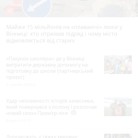
12
Майже 15 мільйонів на «плаваючі» люки у
Вінниці: хто отримав підряд і чому місто
відмовляється від старих
«Пакунок школяра»: де у Вінниці
витратити державну допомогу на
підготовку до школи (партнерський
проєкт)
3 серпня 2026 р.
Удар незламності: історія захисника,
який повернувся з полону і розпочав
новий сезон Прем’єр-ліги
photo_camera
Вчора о 20:15
Допоможуть у тяжку хвилину: