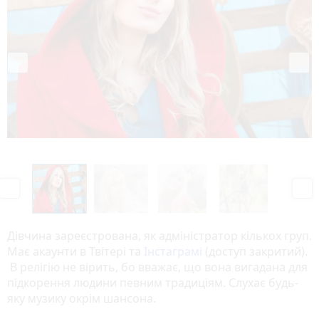
o
u
s
P
N
r
e
e
x
v
t
Дівчина зареєстрована, як адміністратор кількох груп.
i
Має акаунти в Твітері та
Інстаграмі
(доступ закритий).
o
В релігію не вірить, бо вважає, що вона вигадана для
u
підкорення людини певним традиціям. Слухає будь-
s
яку музику окрім шансона.