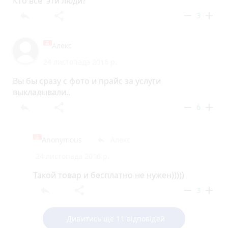
Кто все эти люди?
reply
share
remove
add
3
Алекс
24 листопада 2016 р.
Вы бы сразу с фото и прайс за услуги
выкладывали..
reply
share
remove
add
6
Anonymous
Алекс
reply
24 листопада 2016 р.
Такой товар и бесплатно не нужен)))))
reply
share
remove
add
3
Дивитись ще 11 відповідей