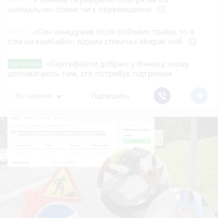
аномальної спеки: чи є перевищення
photo_camera
19:30
«Син занедужав після бойових травм, то я
сіла на комбайн»: відома співачка збирає хліб
play_circle_filled
«Сертифікати добра»: у Вінниці знову
Від читача
допомагають тим, хто потребує підтримки
Всі новини
Підпишись