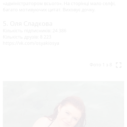
«адміністратором всього». На сторінці мало селфі,
s
багато мотивуючих цитат. Виховує дочку.
5. Оля Сладкова
Кількість підписників: 24 386
Кількість друзів: 8 223
https://vk.com/osyakiosya
P
N
r
e
Фото
1
з 8
e
x
v
t
i
o
u
s