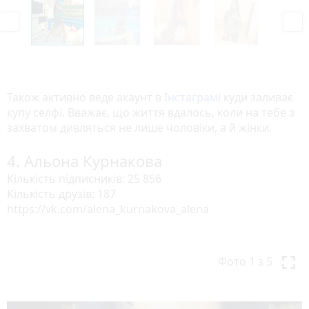
P
N
r
e
e
x
v
t
i
o
Також активно веде акаунт в І
нстаграмі
куди заливає
u
купу селфі. Вважає, що життя вдалось, коли на тебе з
s
захватом дивляться не лише чоловіки, а й жінки.
4. Альона Курнакова
Кількість підписників: 25 856
Кількість друзів: 187
https://vk.com/alena_kurnakova_alena
P
N
r
e
Фото
1
з 5
e
x
v
t