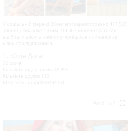
У соціальній мережі ВКонтакті зареєстровано 417 559
вінницьких анкет. З них 214 367 жіночої статі. Ми
відібрали десять найпопулярніших вінничанок за
кількістю підписників.
1. Юлія Дога
20 років
Кількість підписників: 48 893
Кількість друзів: 119
https://vk.com/id168194751
P
N
r
e
Фото
1
з 7
e
x
v
t
i