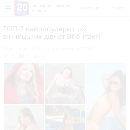
Пишеш ти! Коментує
Всі новини
Обговорен
Вінниця
ТОП-7 найпопулярніших
вінницьких дівчат ВКонтакті
23 листопада 2016 р.
Володимир ФІЛАТОВ
chat_bubble
share
visibility
29
16
8420