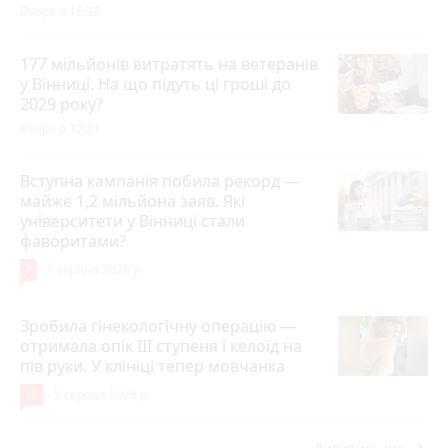
Вчора о 18:20
177 мільйонів витратять на ветеранів
у Вінниці. На що підуть ці гроші до
2029 року?
Вчора о 12:21
Вступна кампанія побила рекорд —
майже 1,2 мільйона заяв. Які
університети у Вінниці стали
фаворитами?
7
5 серпня 2026 р.
Зробила гінекологічну операцію —
отримала опік ІІІ ступеня і келоїд на
пів руки. У клініці тепер мовчанка
10
5 серпня 2026 р.