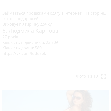
i
o
Займається продажами одягу в інтернеті. На сторінці
u
фото з подорожей.
s
Виховує п’ятирічну дочку.
6. Людмила Карпова
27 років
Кількість підписників: 23 709
Кількість друзів: 580
https://vk.com/ludusek
P
N
r
e
Фото
1
з 10
e
x
v
t
i
o
u