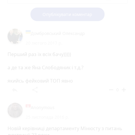
Опублікувати коментар
Домбровський Олександр
20 лютого 2017 р.
Перший раз їх всіх бачу)))))
а де та же Яна Слободяник і т.д.?
якийсь фейковий ТОП явно
reply
share
remove
add
0
Anonymous
25 листопада 2016 р.
Новій керівниці департаменту Мінюсту з питань