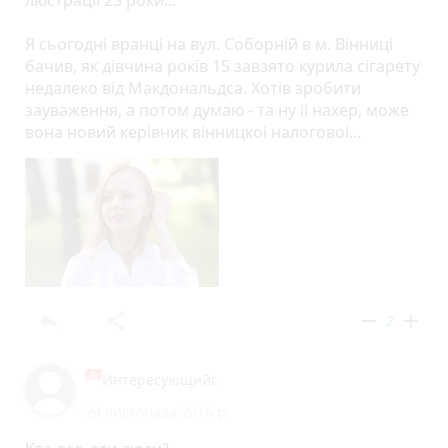
люстрації 23 роки...
Я сьогодні вранці на вул. Соборнiй в м. Вiнницi
бачив, як дiвчина років 15 завзято курила сiгарету
недалеко вiд Макдональдса. Хотів зробити
зауваження, а потом думаю - та ну ii нахер, може
вона новий керiвник вiнницкоi налоговоi...
reply
share
remove
add
2
Интересующийс
24 листопада 2016 р.