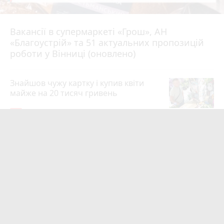
Вакансії в супермаркеті «Грош», АН
4 серпня 2026 р.
«Благоустрій» та 51 актуальних пропозицій
роботи у Вінниці (оновлено)
Знайшов чужу картку і купив квіти
майже на 20 тисяч гривень
19
4 серпня 2026 р.
Квартири у Вінниці та майно на
десятки мільйонів: ДБР оголосило
підозру екслогісту Повітряних сил
photo_camera
play_circle_filled
19
Вчора о 10:37
Майже 15 мільйонів на «плаваючі»