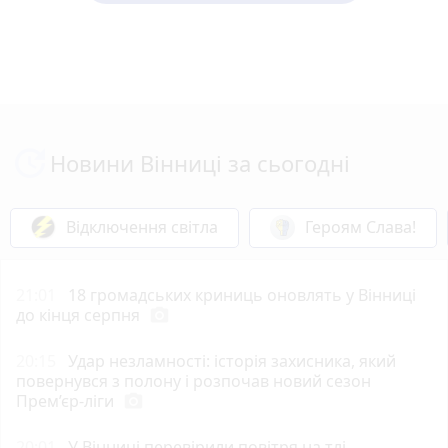
Новини Вінниці за сьогодні
Відключення світла
Героям Слава!
21:01
18 громадських криниць оновлять у Вінниці
до кінця серпня
photo_camera
20:15
Удар незламності: історія захисника, який
повернувся з полону і розпочав новий сезон
Прем’єр-ліги
photo_camera
20:01
У Вінниці перевірили повітря на тлі