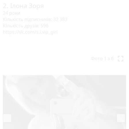
2. Ілона Зоря
24 роки
Кількість підписників: 32 383
Кількість друзів: 596
https://vk.com/s.i.vip_girl
P
N
r
e
Фото
1
з 6
e
x
v
t
i
o
u
s