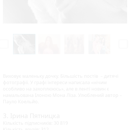
P
N
r
e
e
x
v
t
i
o
Виховує маленьку дочку. Більшість постів – дитячі
u
фотографії. У графі інтереси написала «нічим
s
особливо на захоплююсь», але в ленті новин є
намальована Ілоною Мона Ліза. Улюблений автор –
Пауло Коельйо.
3. Ірина Пятницка
Кількість підписників: 30 819
Кількість друзів: 312