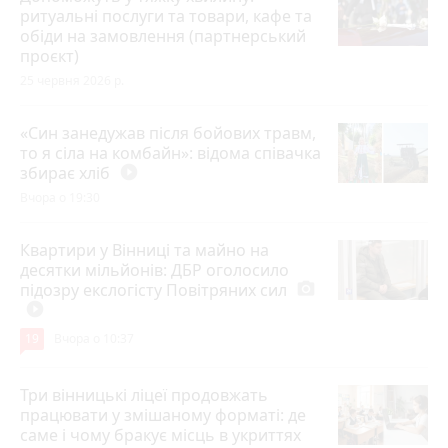
ритуальні послуги та товари, кафе та
обіди на замовлення (партнерський
проєкт)
25 червня 2026 р.
«Син занедужав після бойових травм,
то я сіла на комбайн»: відома співачка
збирає хліб
play_circle_filled
Вчора о 19:30
Квартири у Вінниці та майно на
десятки мільйонів: ДБР оголосило
підозру екслогісту Повітряних сил
photo_camera
play_circle_filled
19
Вчора о 10:37
Три вінницькі ліцеї продовжать
працювати у змішаному форматі: де
саме і чому бракує місць в укриттях