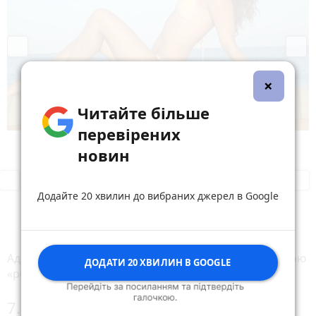
s
×
Читайте більше
перевірених
новин
P
N
r
e
Додайте 20 хвилин до вибраних джерел в Google
e
x
v
t
i
o
Адміністратор кількох пабліків. Займається рекламою
u
ДОДАТИ 20 ХВИЛИН В GOOGLE
«революційного» водо відштовхуючого покриття.
s
7. Оксана Мішина