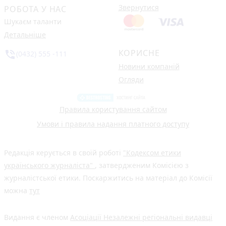
Звернутися
РОБОТА У НАС
Шукаєм таланти
Детальніше
КОРИСНЕ
phone_in_talk
(0432) 555 -111
Новини компаній
Огляди
Правила користування сайтом
Умови і правила надання платного доступу
Редакція керується в своїй роботі
"Кодексом етики
українського журналіста"
, затвердженим Комісією з
журналістської етики. Поскаржитись на матеріал до Комісії
можна
тут
Видання є членом
Асоціації Незалежні регіональні видавці