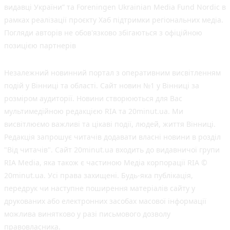
видавці України” та Foreningen Ukrainian Media Fund Nordic в
рамках реалізації проєкту Хаб підтримки регіональних медіа.
Погляди авторів не обов'язково збігаються з офіційною
позицією партнерів
Незалежний новинний портал з оперативним висвітленням
подій у Вінниці та області. Сайт новин №1 у Вінниці за
розміром аудиторії. Новини створюються для Вас
мультимедійною редакцією RIA та 20minut.ua. Ми
висвітлюємо важливі та цікаві події, людей, життя Вінниці.
Редакція запрошує читачів додавати власні новини в розділ
"Від читачів". Сайт 20minut.ua входить до видавничої групи
RIA Media, яка також є частиною Медіа корпорації RIA ©
20minut.ua. Усі права захищені. Будь-яка публiкацiя,
передрук чи наступне поширення матеріалів сайту у
друкованих або електронних засобах масової інформації
можлива винятково у разі письмового дозволу
правовласника.