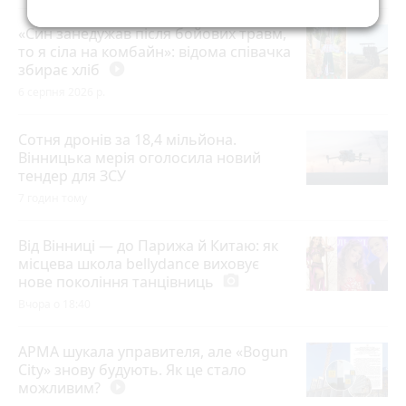
«Син занедужав після бойових травм,
то я сіла на комбайн»: відома співачка
збирає хліб
play_circle_filled
6 серпня 2026 р.
Сотня дронів за 18,4 мільйона.
Вінницька мерія оголосила новий
тендер для ЗСУ
7 годин тому
Від Вінниці — до Парижа й Китаю: як
місцева школа bellydance виховує
нове покоління танцівниць
photo_camera
Вчора о 18:40
АРМА шукала управителя, але «Bogun
City» знову будують. Як це стало
можливим?
play_circle_filled