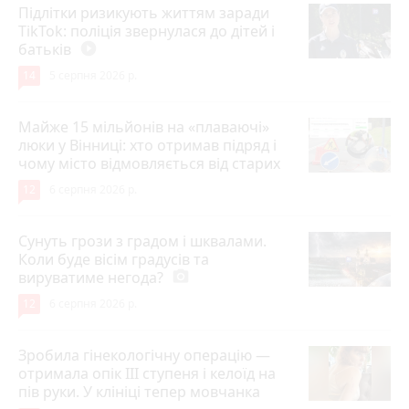
Підлітки ризикують життям заради
TikTok: поліція звернулася до дітей і
батьків
play_circle_filled
14
5 серпня 2026 р.
Майже 15 мільйонів на «плаваючі»
люки у Вінниці: хто отримав підряд і
чому місто відмовляється від старих
12
6 серпня 2026 р.
Сунуть грози з градом і шквалами.
Коли буде вісім градусів та
вируватиме негода?
photo_camera
12
6 серпня 2026 р.
Зробила гінекологічну операцію —
отримала опік ІІІ ступеня і келоїд на
пів руки. У клініці тепер мовчанка