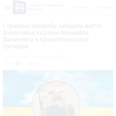
Пишеш ти! Коментує
Всі новини
Обговорен
Вінниця
Страшна хвороба забрала життя
Захисника України Михайла
Данилюка з Крижопільської
громади
5 грудня 2024 р.
Альона ЧЕРНІЮК
chat_bubble
share
visibility
0
41
1193