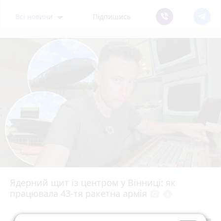
Всі новини
Підпишись
Ядерний щит із центром у Вінниці: як
працювала 43-тя ракетна армія
photo_camera
play_circle_filled