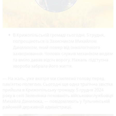
В Крижопільській громаді сьогодні, 5 грудня,
попрощаються із Захисником Михайлом
Данилюком, який помер від онкологічного
захворювання. Чоловік служив механіком-водієм
та вміло давав відсіч ворогу. Нажаль підступна
хвороба забрала його життя.
— На жаль, уже вкотре ми схиляємо голову перед
пам’яттю полеглих. Сьогодні ще одна трагічна звістка
прийшла в Крижопільську громаду. 5 грудня 2024
року в селі Зеленянка поховають військовослужбовця
Михайла Данилюка, — повідомляють у Тульчинській
районній державній адміністрації.