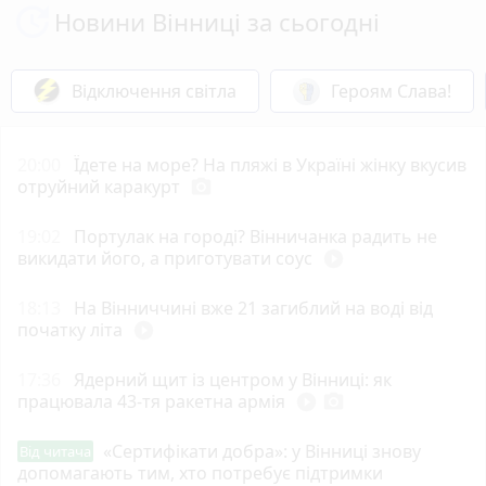
Новини Вінниці за сьогодні
Відключення світла
Героям Слава!
20:00
Їдете на море? На пляжі в Україні жінку вкусив
отруйний каракурт
photo_camera
19:02
Портулак на городі? Вінничанка радить не
викидати його, а приготувати соус
play_circle_filled
18:13
На Вінниччині вже 21 загиблий на воді від
початку літа
play_circle_filled
17:36
Ядерний щит із центром у Вінниці: як
працювала 43-тя ракетна армія
play_circle_filled
photo_camera
«Сертифікати добра»: у Вінниці знову
Від читача
допомагають тим, хто потребує підтримки