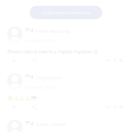
Опублікувати коментар
Емілія Машталір
8 грудня 2024 р.
Вічна і світла пам'ять Герою України 😥
reply
share
remove
add
0
Oleg Kachan
8 грудня 2024 р.
😢🙏🙏🙏🇺🇦
reply
share
remove
add
0
Ольга Стахова