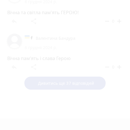
8 грудня 2024 р.
Вічна та світла пам'ять ГЕРОЮ!
reply
share
remove
add
0
Валентина Бандура
6 грудня 2024 р.
Вічна пам'ять і слава Герою
reply
share
remove
add
0
Дивитись ще 37 відповідей