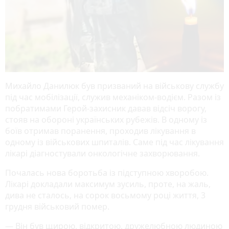
Михайло Данилюк був призваний на військову службу
під час мобілізації, служив механіком-водієм. Разом із
побратимами Герой-захисник давав відсіч ворогу,
стояв на обороні українських рубежів. В одному із
боїв отримав поранення, проходив лікування в
одному із військових шпиталів. Саме під час лікування
лікарі діагностували онкологічне захворювання.
Почалась нова боротьба із підступною хворобою.
Лікарі докладали максимум зусиль, проте, на жаль,
дива не сталось, на сорок восьмому році життя, 3
грудня військовий помер.
— Він був щирою, відкритою, дружелюбною людиною