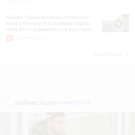
Вчора о 19:15
Майже 15 мільйонів на «плаваючі»
люки у Вінниці: хто отримав підряд і
чому місто відмовляється від старих
12
6 серпня 2026 р.
keyboard_arrow_right
Дивитись ще
коментують
Найчастіше