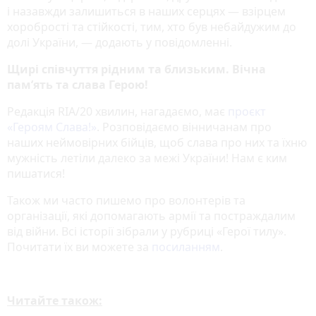
і назавжди залишиться в наших серцях — взірцем
хоробрості та стійкості, тим, хто був небайдужим до
долі України, — додають у повідомленні.
Щирі співчуття рідним та близьким. Вічна
пам’ять та слава Герою!
Редакція RIA/20 хвилин, нагадаємо, має
проєкт
«‎Героям Слава!»
‎. Розповідаємо вінничанам про
наших неймовірних бійців, щоб слава про них та їхню
мужність летіли далеко за межі України! Нам є ким
пишатися!
Також ми часто пишемо про волонтерів та
організації, які допомагають армії та постраждалим
від війни. Всі історії зібрали у рубриці «Герої тилу».
Почитати їх ви можете за
посиланням
.
Читайте також: