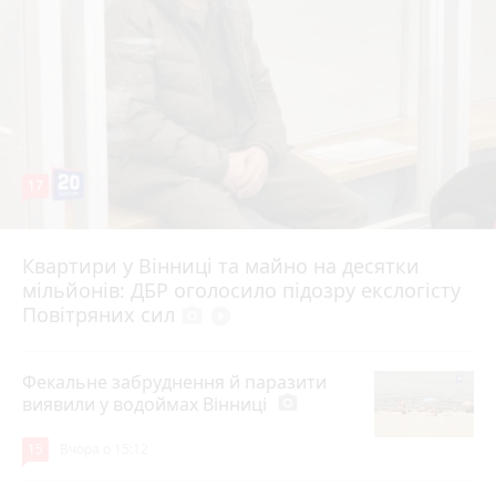
17
Квартири у Вінниці та майно на десятки
6 серпня 2026 р.
мільйонів: ДБР оголосило підозру екслогісту
Повітряних сил
photo_camera
play_circle_filled
Фекальне забруднення й паразити
виявили у водоймах Вінниці
photo_camera
15
Вчора о 15:12