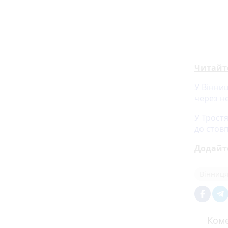
Читайт
У Вінниц
через н
У Трост
до стов
Додайт
Вінниц
Коме