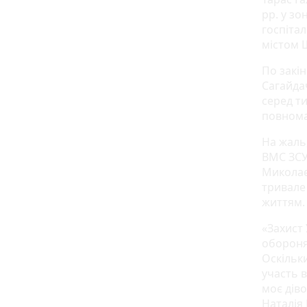
рр. у зо
госпітал
містом 
По закін
Сагайдач
серед т
повнома
На жаль,
ВМС ЗСУ
Миколає
тривале
життям. 
«Захист
оборонят
Оскільки
участь 
моє діво
Наталія 