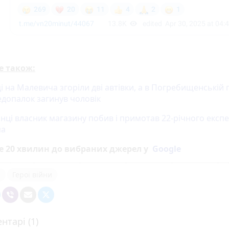
е також:
і на Малевича згоріли дві автівки, а в Погребищенській 
едопалок загинув чоловік
янці власник магазину побив і примотав 22-річного експ
па
е 20 хвилин до вибраних джерел у
Google
я
Герої війни
нтарі (1)