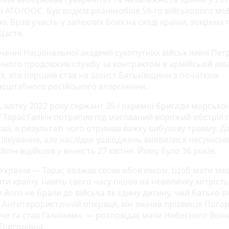
ні АТО/ООС. Був водієм реанімобіля 59-го військового мо
ю. Брав участь у запеклих боях на сході країни, зокрема 
Щастя.
ченні Національної академії сухопутних військ імені Пет
ного продовжив службу за контрактом в армійській авіаці
их, хто першим став на захист Батьківщини з початком
сштабного російського вторгнення.
 влітку 2022 року сержант 35-ї окремої бригади морської
 Тарас Галкін потрапив під масований ворожий обстріл 
ва, в результаті чого отримав важку вибухову травму. Да
 лікування, але наслідки ушкоджень виявилися несумісни
Воїн відійшов у вічність 27 квітня. Йому було 36 років.
 України — Тарас вважав своїм обов’язком. Щоб мати зм
и країну, навіть свого часу пішов на невеличку хитрість
 його не брали до війська як єдину дитину, чий батько 
в Антитерористичній операції, він змінив прізвище Пого
че та став Галкіним», — розповідає мати Небесного Воїн
Григорівна.