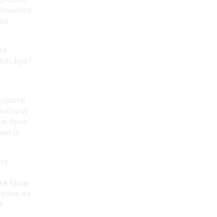
більного
під
ра
ї. Був і
 піхоти
поблизу
лі було
ми із
огу
.
вже брав
релюк на
а