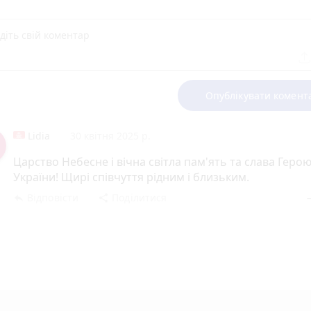
Опублікувати комент
Lidia
30 квітня 2025 р.
Царство Небесне і вічна світла пам'ять та слава Геро
України! Щирі співчуття рідним і близьким.
Відповісти
Поділитися
reply
share
rem