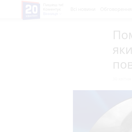
Пишеш ти!
Всі новини
Обговорення
Коментує
Вінниця
Пом
яки
по
30 квітня