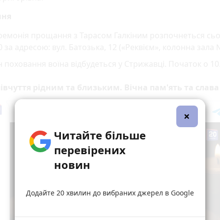
ння
ремонія прощання з Тарасом Галкіним розпочнеться сьо
0 за адресою: вул. Батозька, 12 («Реквієм», колонна зала 
 поховання воїна відбудеться у Стрижавці. Початок о 10.
івчуття рідним та близьким. Вічна пам'ять та слава
×
Читайте більше
перевірених
новин
Додайте 20 хвилин до вибраних джерел в Google