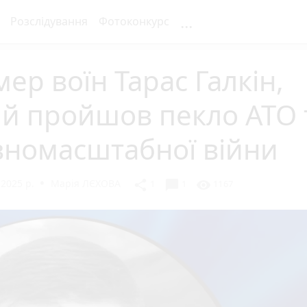
...
Розслідування
Фотоконкурс
ер воїн Тарас Галкін,
й пройшов пекло АТО 
вномасштабної війни
 2025 р.
Марія ЛЄХОВА
chat_bubble
share
visibility
1
1
1167