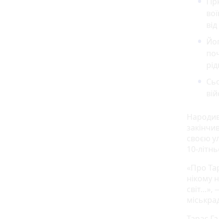
Гір
вої
від
Йог
поч
рід
Сьо
ві
Народивс
закінчи
своєю у
10-літнь
«Про Тар
нікому н
світ…», 
міськра
Тарас Га