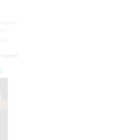
годні о
№2).
00.
 Герою!