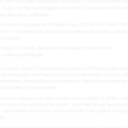
ка звістка знову сколихнула Вінницю У госпіталі помер м
н Тарас Галкін, який віддав своє життя, захищаючи Бать
 російського агресора.
о шлях оборонця розпочався ще у 2015 році в зоні АТО/
атком повномасштабного вторгнення він знову став на 
ної землі.
годні, 30 квітня, Вінницька громада прощається з
йськовослужбовцем.
я Тарас Галкін (Погорелюк) 2 серпня 1988 року у Вінниці.
в Вінницький технічний ліцей та до військової служби за
любленою автомобільною справою. Був батьком двох д
ої Соломії та 5-річної Єви.
аса всі згадують як про надзвичайно чуйну та добру люд
е бажав зла, навпаки, як би міг, захистив би від нього ув
— каже матір Небесного Воїна Наталія Григорівна,
перед
ди.
лкін виборював суверенітет та незалежність країни у 201