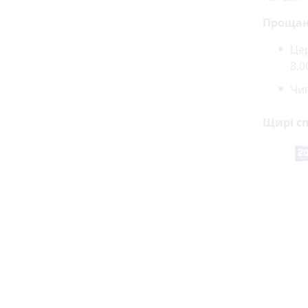
Проща
Це
8.0
Чин
Щирі сп