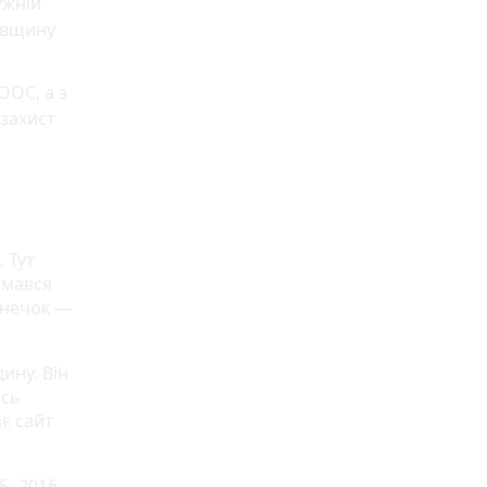
ужній
ківщину
ООС, а з
захист
 Тут
ймався
онечок —
ину. Він
есь
ає
сайт
5 -2016