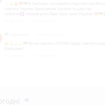
🕯🙏😭💔🇺🇦Зі Святими спочивайте Герої-Янголи.Вічн
пам'ять Героям Захисникам України та царство
небесне☦️.Низкий уклін Вам Герої сини України 💔🇺
Відповісти
Поділитися
reply
share
rem
Oleg Kachan
6 вересня 2024 р.
😥🙏🙏🙏🇺🇦 Вічна пам'ять ГЕРОЮ! Щирі співчуття рід
близьким?
Відповісти
Поділитися
reply
share
rem
огодні