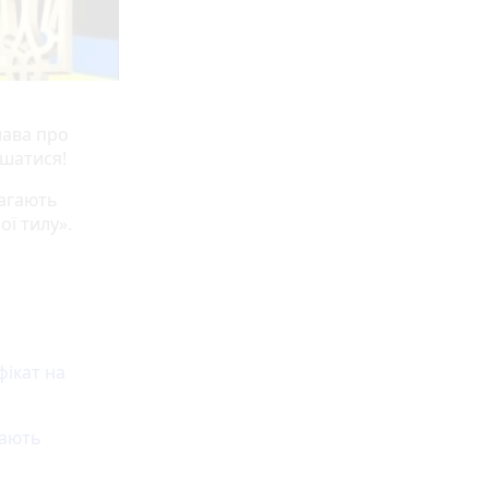
лава про
ишатися!
магають
ої тилу».
ікат на
мають