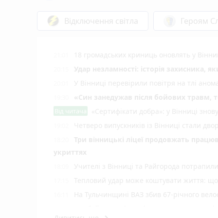
Відключення світла
Героям Сл
18 громадських криниць оновлять у Вінни
21:01
Удар незламності: історія захисника, я
20:15
У Вінниці перевірили повітря на тлі ано
20:01
«Син занедужав після бойових травм, то
19:30
Від читача
«Сертифікати добра»: у Вінниці знов
Четверо випускників із Вінниці стали д
19:02
Три вінницькі ліцеї продовжать працюв
18:20
укриттях
Учителі з Вінниці та Райгорода потрапил
18:09
Тепловий удар може коштувати життя: що 
17:15
На Тульчинщині ВАЗ збив 67-річного вело
16:11
Комбайн загорівся під час жнив, а дитячі
15:05
Дивитись ще