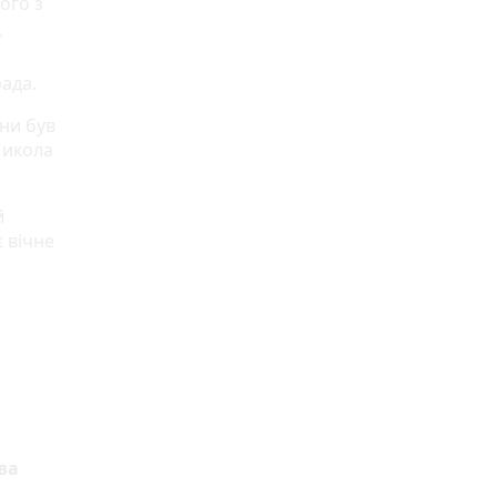
ого з
.
ада.
ни був
Микола
й
 вічне
ва