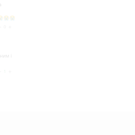
а
😭😭😭
0
ove
add
ним і
1
ove
add