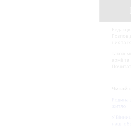
Редакція
Розпові
них та ї
Також м
армії та
Почитат
Читайт
Родина 
житло
У Вінни
наші об