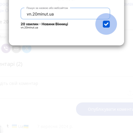
трофі винищувача F-16 загинув український пілот з пози
» Олексій Месь
е 20 хвилин до вибраних джерел у
Google
ійни
нтарі (2)
Опублікувати комент
Uа🇺🇦
7 вересня 2024 р.