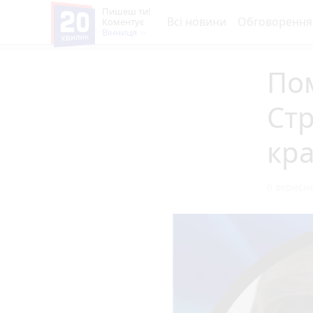
Пишеш ти!
Всі новини
Обговорення
Коментує
Вінниця
Пом
Стр
кра
6 вересня