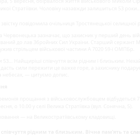
ра, 5 вересня, обірвалося життя військового Миколи Сір
икої Стратіївки. Чоловіку назавжди залишиться 53 роки..
у звістку повідомила очільниця Тростянецької селищної р
 Червонецька зазначає, що захисник у перший день вій
ований до лав Збройних Сил України. Старший сержант 
лужив стрільцем військової частини А 7020 59-ї ОМПБр.
и 53… Найщиріші співчуття всім рідним і близьким. Неха
 дасть сили пережити це важке горе, а захиснику подарує
а небесах, — цитуємо допис.
ння
ремонія прощання з військовослужбовцем відбудеться 7
есня, о 10.00 у селі Велика Стратіївка (вул. Сонячна, 5).
овання — на Великостратіївському кладовищі.
 співчуття рідним та близьким. Вічна пам’ять та сла