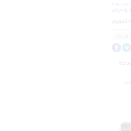
У катас
«Мунфіш
Додайт
Герої в
Коме