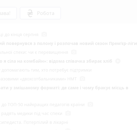
ава!
Робота
photo_camera
ці до кінця серпня
кий повернувся з полону і розпочав новий сезон Прем’єр-ліги
photo_camera
мальної спеки: чи є перевищення
play_circle_filled
 я сіла на комбайн»: відома співачка збирає хліб
у допомагають тим, хто потребує підтримки
photo_camera
воразовими «двохсотбальниками» НМТ
ати у змішаному форматі: де саме і чому бракує місць в
photo_camera
и до ТОП-50 найкращих педагогів країни
photo_camera
радять медики під час спеки
сипедиста. Потерпілий в лікарні
photo_camera
 пустощі спалили 10 тонн сіна