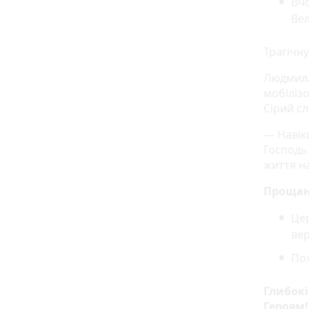
Вчо
Вел
Трагічн
Людмила
мобіліз
Сірий с
— Навік
Господь
життя н
Проща
Це
вер
Пох
Глибокі
Героям!