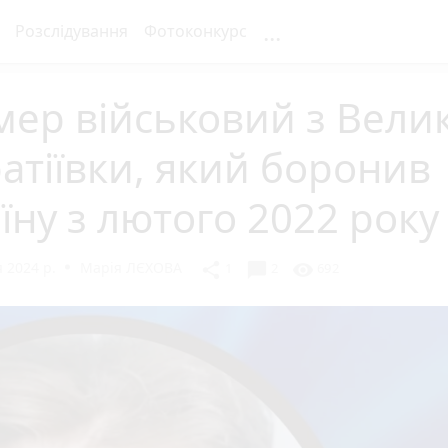
...
Розслідування
Фотоконкурс
ер військовий з Велик
атіївки, який боронив
їну з лютого 2022 року
 2024 р.
Марія ЛЄХОВА
chat_bubble
share
visibility
1
2
692