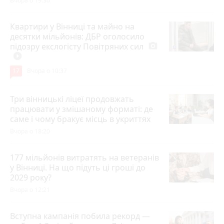
Вчора о 19:30
Квартири у Вінниці та майно на
десятки мільйонів: ДБР оголосило
підозру екслогісту Повітряних сил
photo_camera
play_circle_filled
17
Вчора о 10:37
Три вінницькі ліцеї продовжать
працювати у змішаному форматі: де
саме і чому бракує місць в укриттях
Вчора о 18:20
177 мільйонів витратять на ветеранів
у Вінниці. На що підуть ці гроші до
2029 року?
Вчора о 12:21
Вступна кампанія побила рекорд —