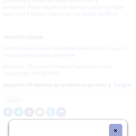
для пошуку кроки детально розписані у
матеріалі:
Рідна людина не прийшла додому? Куди
дзвонити в першу чергу і що ще треба зробити
.
Читайте також:
Золото Вінниччини. Показали вимерлі села та що зі
спадком польських шляхтичів
Шукають 75-річного Миколу Пасічника з села
Некрасове. ОНОВЛЕНО
Додайте 20 хвилин до вибраних джерел у
Google
розшук
Коментарі
×