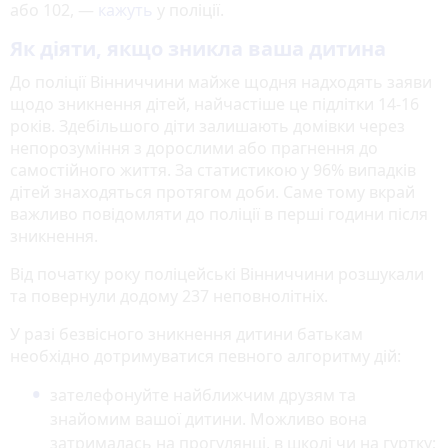
або 102, —
кажуть
у поліції.
Як діяти, якщо зникла ваша дитина
До поліції Вінниччини майже щодня надходять заяви
щодо зникнення дітей, найчастіше це підлітки 14-16
років. Здебільшого діти залишають домівки через
непорозуміння з дорослими або прагнення до
самостійного життя. За статистикою у 96% випадків
дітей знаходяться протягом доби. Саме тому вкрай
важливо повідомляти до поліції в перші години після
зникнення.
Від початку року поліцейські Вінниччини розшукали
та повернули додому 237 неповнолітніх.
У разі безвісного зникнення дитини батькам
необхідно дотримуватися певного алгоритму дій:
зателефонуйте найближчим друзям та
знайомим вашої дитини. Можливо вона
затрималась на прогулянці, в школі чи на гуртку;