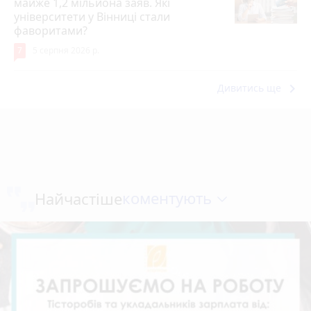
майже 1,2 мільйона заяв. Які
університети у Вінниці стали
фаворитами?
7
5 серпня 2026 р.
keyboard_arrow_right
Дивитись ще
коментують
Найчастіше