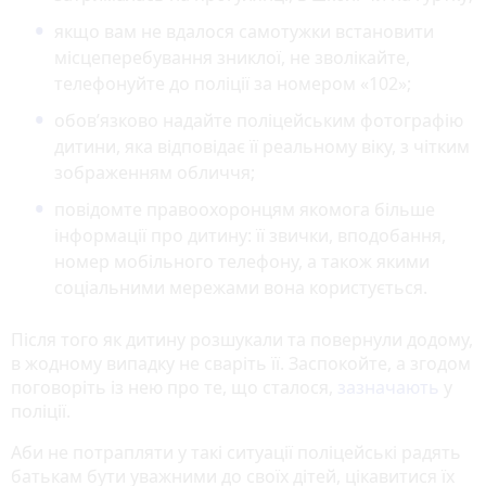
якщо вам не вдалося самотужки встановити
місцеперебування зниклої, не зволікайте,
телефонуйте до поліції за номером «102»;
обов’язково надайте поліцейським фотографію
дитини, яка відповідає її реальному віку, з чітким
зображенням обличчя;
повідомте правоохоронцям якомога більше
інформації про дитину: її звички, вподобання,
номер мобільного телефону, а також якими
соціальними мережами вона користується.
Після того як дитину розшукали та повернули додому,
в жодному випадку не сваріть її. Заспокойте, а згодом
поговоріть із нею про те, що сталося,
зазначають
у
поліції.
Аби не потрапляти у такі ситуації поліцейські радять
батькам бути уважними до своїх дітей, цікавитися їх