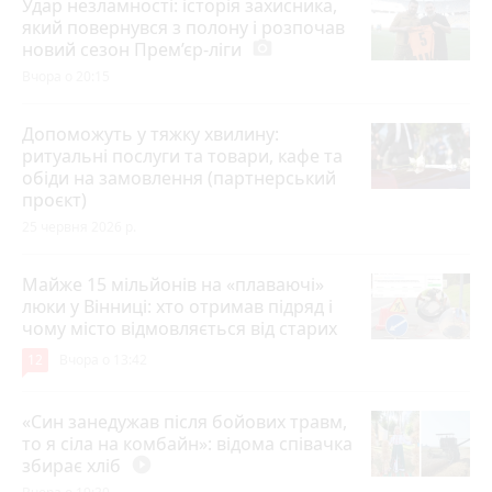
Удар незламності: історія захисника,
який повернувся з полону і розпочав
новий сезон Прем’єр-ліги
photo_camera
Вчора о 20:15
Допоможуть у тяжку хвилину:
ритуальні послуги та товари, кафе та
обіди на замовлення (партнерський
проєкт)
25 червня 2026 р.
Майже 15 мільйонів на «плаваючі»
люки у Вінниці: хто отримав підряд і
чому місто відмовляється від старих
12
Вчора о 13:42
«Син занедужав після бойових травм,
то я сіла на комбайн»: відома співачка
збирає хліб
play_circle_filled