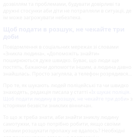
дозвіллям та проблемами, будувати довірливі та
дружні стосунки аби діти не потрапляли в ситуації, де
їм може загрожувати небезпека.
Щоб подати в розшук, не чекайте три
доби
Повідомлення в соціальних мережах зі словами
«Зникла людина», «Допоможіть знайти»
поширюються дуже швидко. Буває, що люди ще
постять, бажаючи допомогти іншим, а людина давно
знайшлась. Просто загуляла, а телефон розрядився…
Про те, як шукають людей поліцейські та чи швидко
знаходять, редакція писала у статті «
Їх шукає поліція.
Щоб подати людину в розшук, не чекайте три доби
» з
історіями безвісти зниклих вінничан.
То що ж треба знати, аби знайти зниклу людину
самотужки, та що потрібно робити, якщо своїми
силами розшукати пропажу не вдалось? Необхідні