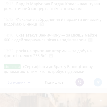
15:13
Бард із Маріуполя Богдан Коваль влаштував
романтичний концерт літнім вінничанам
15:12
Фекальне забруднення й паразити виявили у
водоймах Вінниці
photo_camera
14:10
Сказ атакує Вінниччину — за місяць майже
600 людей звернулися після нападів тварин
photo_camera
13:32
росія не припиняє штурми — за добу на
фронті сталося 233 бої
photo_camera
«Сертифікати добра»: у Вінниці знову
Від читача
допомагають тим, хто потребує підтримки
Всі новини
Підпишись