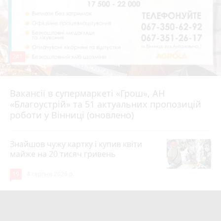
241
Вакансії в супермаркеті «Грош», АН
4 серпня 2026 р.
«Благоустрій» та 51 актуальних пропозицій
роботи у Вінниці (оновлено)
Знайшов чужу картку і купив квіти
майже на 20 тисяч гривень
19
4 серпня 2026 р.
Квартири у Вінниці та майно на
десятки мільйонів: ДБР оголосило
photo_camera