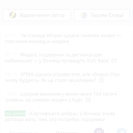
Відключення світла
Героям Слава!
21:01
Чи справді яблуко щодня замінює лікаря —
пояснили вінницькі медики
20:11
Медалі, подарунки та дистанції для
найменших — у Вінниці проведуть Kids Race
photo_camera
19:15
АРМА шукала управителя, але «Bogun City»
знову будують. Як це стало можливим?
play_circle_filled
19:04
Шахрай виманив у вінничанки 154 тисячі
гривень за схемою «родич у біді»
photo_camera
«Сертифікати добра»: у Вінниці знову
Від читача
допомагають тим, хто потребує підтримки
Всі новини
Підпишись