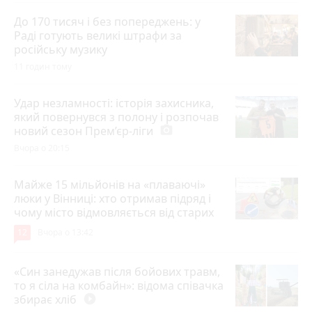
До 170 тисяч і без попереджень: у
Раді готують великі штрафи за
російську музику
11 годин тому
Удар незламності: історія захисника,
який повернувся з полону і розпочав
новий сезон Прем’єр-ліги
photo_camera
Вчора о 20:15
Майже 15 мільйонів на «плаваючі»
люки у Вінниці: хто отримав підряд і
чому місто відмовляється від старих
12
Вчора о 13:42
«Син занедужав після бойових травм,
то я сіла на комбайн»: відома співачка
збирає хліб
play_circle_filled