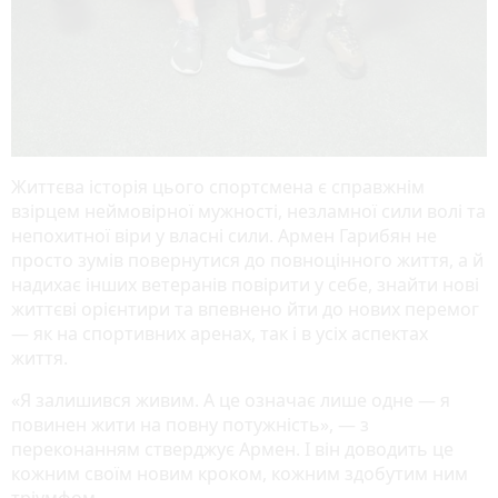
Життєва історія цього спортсмена є справжнім
взірцем неймовірної мужності, незламної сили волі та
непохитної віри у власні сили. Армен Гарибян не
просто зумів повернутися до повноцінного життя, а й
надихає інших ветеранів повірити у себе, знайти нові
життєві орієнтири та впевнено йти до нових перемог
— як на спортивних аренах, так і в усіх аспектах
життя.
«Я залишився живим. А це означає лише одне — я
повинен жити на повну потужність», — з
переконанням стверджує Армен. І він доводить це
кожним своїм новим кроком, кожним здобутим ним
тріумфом.