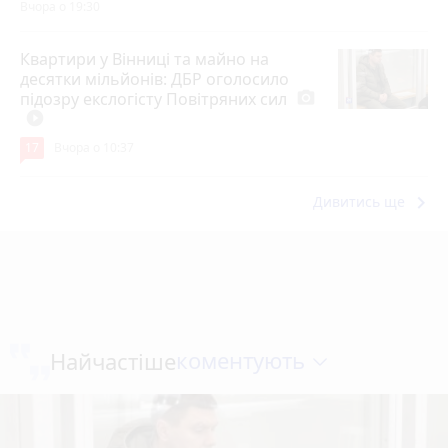
Вчора о 19:30
Квартири у Вінниці та майно на
десятки мільйонів: ДБР оголосило
підозру екслогісту Повітряних сил
photo_camera
play_circle_filled
17
Вчора о 10:37
keyboard_arrow_right
Дивитись ще
коментують
Найчастіше