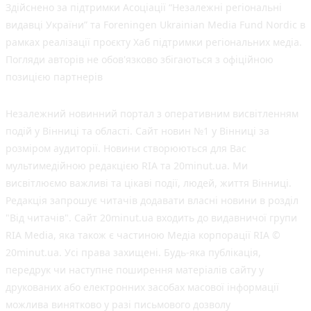
Здійснено за підтримки Асоціації “Незалежні регіональні
видавці України” та Foreningen Ukrainian Media Fund Nordic в
рамках реалізації проєкту Хаб підтримки регіональних медіа.
Погляди авторів не обов'язково збігаються з офіційною
позицією партнерів
Незалежний новинний портал з оперативним висвітленням
подій у Вінниці та області. Сайт новин №1 у Вінниці за
розміром аудиторії. Новини створюються для Вас
мультимедійною редакцією RIA та 20minut.ua. Ми
висвітлюємо важливі та цікаві події, людей, життя Вінниці.
Редакція запрошує читачів додавати власні новини в розділ
"Від читачів". Сайт 20minut.ua входить до видавничої групи
RIA Media, яка також є частиною Медіа корпорації RIA ©
20minut.ua. Усі права захищені. Будь-яка публiкацiя,
передрук чи наступне поширення матеріалів сайту у
друкованих або електронних засобах масової інформації
можлива винятково у разі письмового дозволу