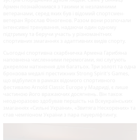
Армен познайомився з такими ж незламними
ветеранами, серед яких був і відомий спортсмен-
ветеран Ярослав Фіногенов. Разом вони розпочали
інтенсивні тренування, надаючи один одному
підтримку та беручи участь у різноманітних
спортивних змаганнях з адаптивних видів спорту.
Сьогодні спортивна скарбничка Армена Гарибяна
наповнена численними перемогами, які слугують
джерелом натхнення для багатьох. Три золоті та одна
бронзова медалі престижних Strong Spirit's Games,
що відбулися в рамках відомого спортивного
фестивалю Arnold Classic Europe у Мадриді, є лише
частиною його вражаючих досягнень. Він також
неодноразово здобував першість на Всеукраїнських
змаганнях «Сильні України», «Звитяга Нескорених» та
став чемпіоном України з пара пауерліфтингу.