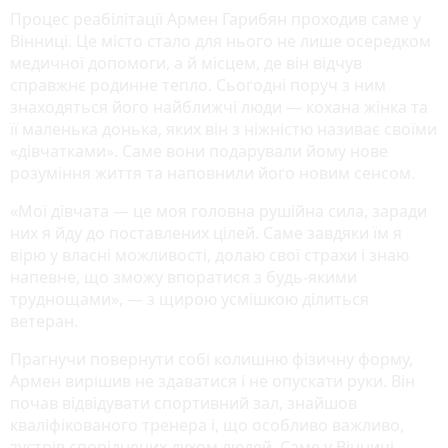
Процес реабілітації Армен Гарибян проходив саме у
Вінниці. Це місто стало для нього не лише осередком
медичної допомоги, а й місцем, де він відчув
справжнє родинне тепло. Сьогодні поруч з ним
знаходяться його найближчі люди — кохана жінка та
її маленька донька, яких він з ніжністю називає своїми
«дівчатками». Саме вони подарували йому нове
розуміння життя та наповнили його новим сенсом.
«Мої дівчата — це моя головна рушійна сила, заради
них я йду до поставлених цілей. Саме завдяки їм я
вірю у власні можливості, долаю свої страхи і знаю
напевне, що зможу впоратися з будь-якими
труднощами», — з щирою усмішкою ділиться
ветеран.
Прагнучи повернути собі колишню фізичну форму,
Армен вирішив не здаватися і не опускати руки. Він
почав відвідувати спортивний зал, знайшов
кваліфікованого тренера і, що особливо важливо,
зустрів споріднених духом людей. Саме у Вінниці