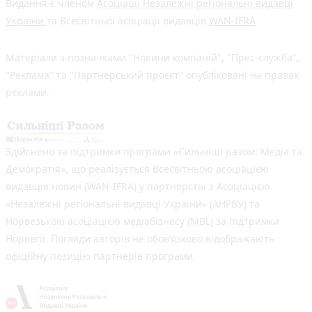
Видання є членом
Асоціації Незалежні регіональні видавці
України
та Всесвітньої асоціації видавців
WAN-IFRA
Матеріали з позначками "Новини компаній", "Прес-служба",
"Реклама" та "Партнерський проєкт" опубліковані на правах
реклами.
Здійснено за підтримки програми «Сильніші разом: Медіа та
Демократія», що реалізується Всесвітньою асоціацією
видавців новин (WAN-IFRA) у партнерстві з Асоціацією
«Незалежні регіональні видавці України» (АНРВУ) та
Норвезькою асоціацією медіабізнесу (MBL) за підтримки
Норвегії. Погляди авторів не обов’язково відображають
офіційну позицію партнерів програми.