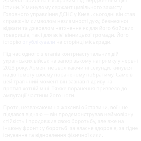
Армена Гарибяна є яскравим підтвердженням цієї
істини. У минулому сержант цивільного захисту
Головного управління ДСНС у Києві, сьогодні він став
справжнім символом незламності духу, безмежної
відваги та джерелом натхнення як для його бойових
товаришів, так і для всієї вінницької громади. Його
історію
опублікували
на сторінці міськради.
Під час одного з етапів контрнаступальних дій
українських військ на запорізькому напрямку у червні
2023 року, Армен, не зволікаючи ні секунди, кинувся
на допомогу своєму пораненому побратиму. Саме в
цей трагічний момент він зазнав підриву на
протипіхотній міні. Тяжке поранення призвело до
ампутації частини його ноги.
Проте, незважаючи на жахливі обставини, воїн не
піддався відчаю — він продемонстрував неймовірну
стійкість і продовжив свою боротьбу, але вже на
іншому фронті: у боротьбі за власне здоров'я, за гідне
існування та відновлення фізичної сили.