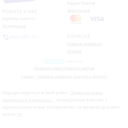
Вадим Павлов
Звернутися
РОБОТА У НАС
Шукаєм таланти
Детальніше
КОРИСНЕ
phone_in_talk
(0432) 555 -111
Новини компаній
Огляди
Правила користування сайтом
Умови і правила надання платного доступу
Редакція керується в своїй роботі
"Кодексом етики
українського журналіста"
, затвердженим Комісією з
журналістської етики. Поскаржитись на матеріал до Комісії
можна
тут