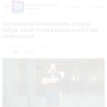
Пишеш ти! Коментує
Всі новини
Обговорен
Вінниця
Незламний вінничанин: історія
бійця, який після втрати ноги став
чемпіоном
20 квітня 2025 р.
Марія ЛЄХОВА
chat_bubble
share
visibility
0
1
336