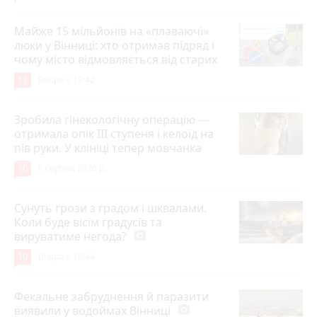
Майже 15 мільйонів на «плаваючі»
люки у Вінниці: хто отримав підряд і
чому місто відмовляється від старих
12
Вчора о 13:42
Зробила гінекологічну операцію —
отримала опік ІІІ ступеня і келоїд на
пів руки. У клініці тепер мовчанка
10
5 серпня 2026 р.
Сунуть грози з градом і шквалами.
Коли буде вісім градусів та
вируватиме негода?
photo_camera
10
Вчора о 12:44
Фекальне забруднення й паразити
виявили у водоймах Вінниці
photo_camera