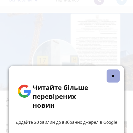
×
Читайте більше
перевірених
АРМА шукала управителя, але «Bogun City»
новин
знову будують. Як це стало можливим?
play_circle_filled
Додайте 20 хвилин до вибраних джерел в Google
«Пакунок школяра»: де у Вінниці
витратити державну допомогу на