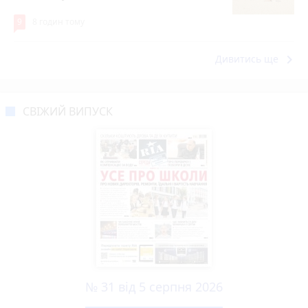
9
8 годин тому
keyboard_arrow_right
Дивитись ще
СВІЖИЙ ВИПУСК
№ 31 від 5 серпня 2026