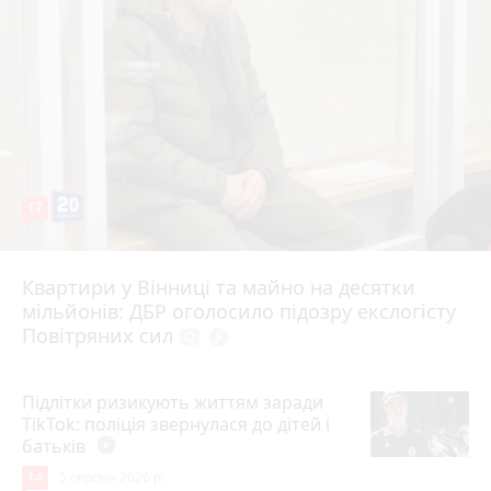
17
Квартири у Вінниці та майно на десятки
Вчора о 10:37
мільйонів: ДБР оголосило підозру екслогісту
Повітряних сил
photo_camera
play_circle_filled
Підлітки ризикують життям заради
TikTok: поліція звернулася до дітей і
батьків
play_circle_filled
14
5 серпня 2026 р.