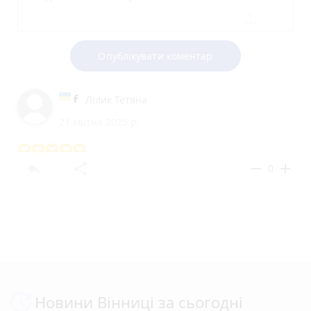
Опублікувати коментар
Лілик Тетяна
21 квітня 2025 р.
🫶🫶🫶🫶🫶
reply
share
remove
add
0
Новини Вінниці за сьогодні