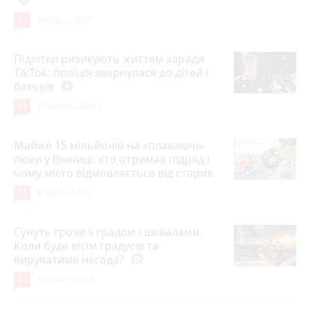
17
Вчора о 10:37
Підлітки ризикують життям заради
TikTok: поліція звернулася до дітей і
батьків
play_circle_filled
13
5 серпня 2026 р.
Майже 15 мільйонів на «плаваючі»
люки у Вінниці: хто отримав підряд і
чому місто відмовляється від старих
12
Вчора о 13:42
Сунуть грози з градом і шквалами.
Коли буде вісім градусів та
вируватиме негода?
photo_camera
11
Вчора о 12:44