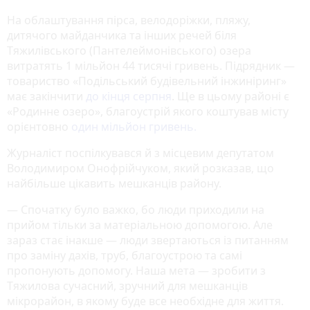
На облаштування пірса, велодоріжки, пляжу,
дитячого майданчика та інших речей біля
Тяжилівського (Пантелеймонівського) озера
витратять 1 мільйон 44 тисячі гривень. Підрядник —
товариство «Подільський будівельний інжиніринг»
має закінчити
до кінця серпня
. Ще в цьому районі є
«Родинне озеро», благоустрій якого коштував місту
орієнтовно
один мільйон гривень.
Журналіст поспілкувався й з місцевим депутатом
Володимиром Онофрійчуком, який розказав, що
найбільше цікавить мешканців району.
— Спочатку було важко, бо люди приходили на
прийом тільки за матеріальною допомогою. Але
зараз стає інакше — люди звертаються із питанням
про заміну дахів, труб, благоустрою та самі
пропонують допомогу. Наша мета — зробити з
Тяжилова сучасний, зручний для мешканців
мікрорайон, в якому буде все необхідне для життя.