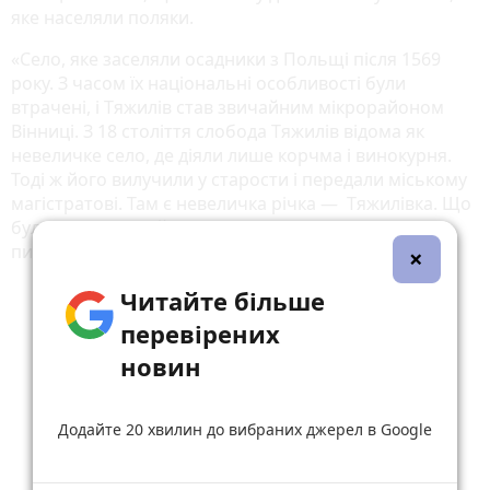
яке населяли поляки.
«Село, яке заселяли осадники з Польщі після 1569
року. З часом їх національні особливості були
втрачені, і Тяжилів став звичайним мікрорайоном
Вінниці. З 18 століття слобода Тяжилів відома як
невеличке село, де діяли лише корчма і винокурня.
Тоді ж його вилучили у старости і передали міському
магістратові. Там є невеличка річка — Тяжилівка. Що
було першим: район чи річка? З Тяжиловим - це
питання дискусійне», — пише Маліцька.
×
Читайте більше
перевірених
новин
Додайте 20 хвилин до вибраних джерел в Google