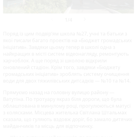
Поряд із цим подвір’ям школа №27, учні та батьки з
якої писали багато проектів на «Бюджет громадських
ініціатив». Завдяки цьому тепер в школі одна з
найкращих в місті систем відеонагляду, ремонтують
харчоблок. А ще поряд зі школою відкрили
оновлений стадіон. Крім того, завдяки «Бюджету
громадських ініціатив» зроблять систему очищення
води для двох тяжилівських дитсадків — №10 та №14.
Прямуємо назад на головну вулицю району —
Ватутіна. По тротуару якраз біля дороги, що була
облаштована в минулому році, прогулюються матусі
з колясками. Місцева жителька Світлана Штальмах
сказала, що гуляють вздовж доріг, бо замало дитячих
майданчиків та місць для відпочинку.