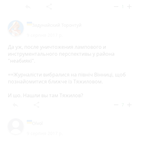
reply
share
remove
add
1
Задунайский Торонтуй
9 серпня 2017 р.
Да уж, после уничтожения лампового и
инструментального перспективы у района
"неабиякі".
==Журналісти вибралися на північ Вінниці, щоб
познайомитися ближче із Тяжиловом.
И шо. Нашли вы там Тяжилов?
reply
share
remove
add
7
Olvol
9 серпня 2017 р.