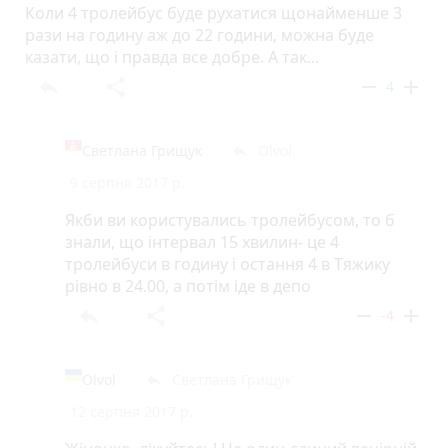
Коли 4 тролейбус буде рухатися щонайменше 3
рази на годину аж до 22 години, можна буде
казати, що і правда все добре. А так...
reply
share
remove
add
4
Светлана Грищук
Olvol
reply
9 серпня 2017 р.
Якби ви користувались тролейбусом, то б
знали, що інтервал 15 хвилин- це 4
тролейбуси в годину і остання 4 в Тяжику
рівно в 24.00, а потім іде в депо
reply
share
remove
add
-4
Olvol
Светлана Грищук
reply
12 серпня 2017 р.