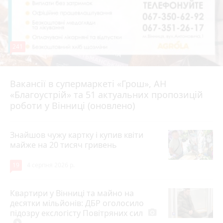
241
Вакансії в супермаркеті «Грош», АН
4 серпня 2026 р.
«Благоустрій» та 51 актуальних пропозицій
роботи у Вінниці (оновлено)
Знайшов чужу картку і купив квіти
майже на 20 тисяч гривень
19
4 серпня 2026 р.
Квартири у Вінниці та майно на
десятки мільйонів: ДБР оголосило
підозру екслогісту Повітряних сил
photo_camera
play_circle_filled