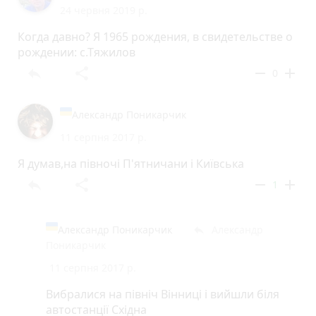
24 червня 2019 р.
Когда давно? Я 1965 рождения, в свидетельстве о
рождении: с.Тяжилов
reply
share
remove
add
0
Александр Поникарчик
11 серпня 2017 р.
Я думав,на півночі П'ятничани і Київська
reply
share
remove
add
1
Александр Поникарчик
Александр
reply
Поникарчик
11 серпня 2017 р.
Вибралися на північ Вінниці і вийшли біля
автостанції Східна