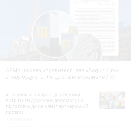
АРМА шукала управителя, але «Bogun City»
знову будують. Як це стало можливим?
play_circle_filled
«Пакунок школяра»: де у Вінниці
витратити державну допомогу на
підготовку до школи (партнерський
проєкт)
3 серпня 2026 р.