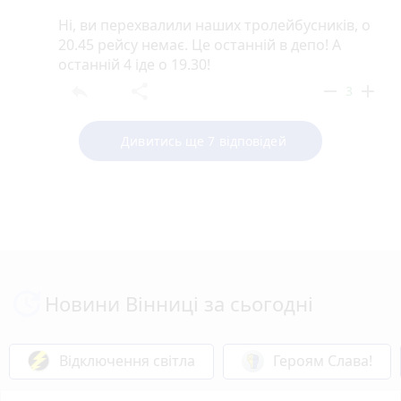
Ні, ви перехвалили наших тролейбусників, о
20.45 рейсу немає. Це останній в депо! А
останній 4 іде о 19.30!
reply
share
remove
add
3
Дивитись ще 7 відповідей
Новини Вінниці за сьогодні
Відключення світла
Героям Слава!