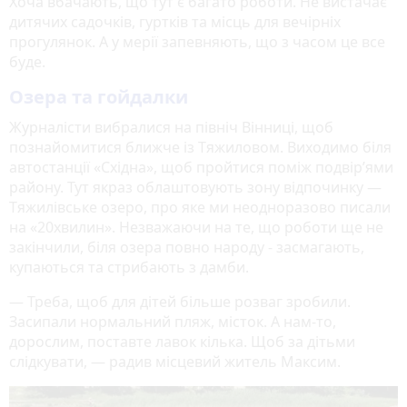
Хоча вбачають, що тут є багато роботи. Не вистачає
дитячих садочків, гуртків та місць для вечірніх
прогулянок. А у мерії запевняють, що з часом це все
буде.
Озера та гойдалки
Журналісти вибралися на північ Вінниці, щоб
познайомитися ближче із Тяжиловом. Виходимо біля
автостанції «Східна», щоб пройтися поміж подвір’ями
району. Тут якраз облаштовують зону відпочинку —
Тяжилівське озеро, про яке ми неодноразово писали
на «20хвилин». Незважаючи на те, що роботи ще не
закінчили, біля озера повно народу - засмагають,
купаються та стрибають з дамби.
— Треба, щоб для дітей більше розваг зробили.
Засипали нормальний пляж, місток. А нам-то,
дорослим, поставте лавок кілька. Щоб за дітьми
слідкувати, — радив місцевий житель Максим.