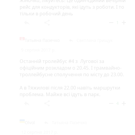
Жіночко, лікуйтесь! Це один-єдиний вечірній
рейс для кондукторів, які їдуть з роботи. І то
тільки в робочий день
reply
share
remove
add
1
Татьяна Пазечко
Светлана Грищук
reply
9 серпня 2017 р.
Останній тролейбус #4 з Лугової за
офіційним розкладом о 20.45. І трамвайно-
троллейбусне сполучення по місту до 23.00.
А в Тяжилові після 22.00 навіть маршрутки
проблема. Майже всі ідуть в парк.
reply
share
remove
add
4
Olvol
Татьяна Пазечко
reply
12 серпня 2017 р.