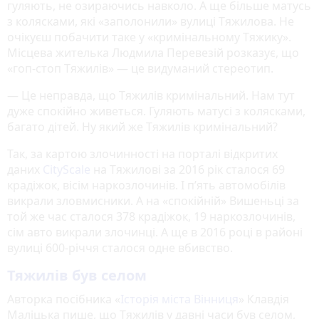
гуляють, не озираючись навколо. А ще більше матусь
з колясками, які «заполонили» вулиці Тяжилова. Не
очікуєш побачити таке у «кримінальному Тяжику».
Місцева жителька Людмила Перевезій розказує, що
«гоп-стоп Тяжилів» — це видуманий стереотип.
— Це неправда, що Тяжилів кримінальний. Нам тут
дуже спокійно живеться. Гуляють матусі з колясками,
багато дітей. Ну який же Тяжилів кримінальний?
Так, за картою злочинності на порталі відкритих
даних
CityScale
на Тяжилові за 2016 рік сталося 69
крадіжок, вісім наркозлочинів. І п’ять автомобілів
викрали зловмисники. А на «спокійній» Вишеньці за
той же час сталося 378 крадіжок, 19 наркозлочинів,
сім авто викрали злочинці. А ще в 2016 році в районі
вулиці 600-річчя сталося одне вбивство.
Тяжилів був селом
Авторка посібника «
Історія міста Вінниця
» Клавдія
Маліцька пише, що Тяжилів у давні часи був селом,