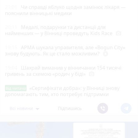
21:01
Чи справді яблуко щодня замінює лікаря —
пояснили вінницькі медики
20:11
Медалі, подарунки та дистанції для
найменших — у Вінниці проведуть Kids Race
photo_camera
19:15
АРМА шукала управителя, але «Bogun City»
знову будують. Як це стало можливим?
play_circle_filled
19:04
Шахрай виманив у вінничанки 154 тисячі
гривень за схемою «родич у біді»
photo_camera
«Сертифікати добра»: у Вінниці знову
Від читача
допомагають тим, хто потребує підтримки
Всі новини
Підпишись