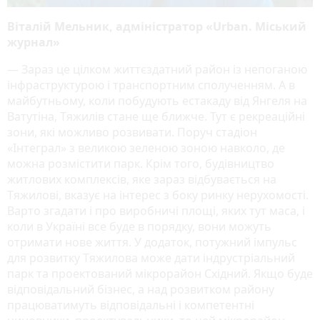
Віталій Мельник, адміністратор «Urban. Міський
журнал»
— Зараз це цілком життєздатний район із непоганою
інфраструктурою і транспортним сполученням. А в
майбутньому, коли побудують естакаду від Янгеля на
Ватутіна, Тяжилів стане ще ближче. Тут є рекреаційні
зони, які можливо розвивати. Поруч стадіон
«Інтеграл» з великою зеленою зоною навколо, де
можна розмістити парк. Крім того, будівництво
житлових комплексів, яке зараз відбувається на
Тяжилові, вказує на інтерес з боку ринку нерухомості.
Варто згадати і про виробничі площі, яких тут маса, і
коли в Україні все буде в порядку, вони можуть
отримати нове життя. У додаток, потужний імпульс
для розвитку Тяжилова може дати індрустріальний
парк та проектований мікрорайон Східний. Якщо буде
відповідальний бізнес, а над розвитком району
працюватимуть відповідальні і компетентні