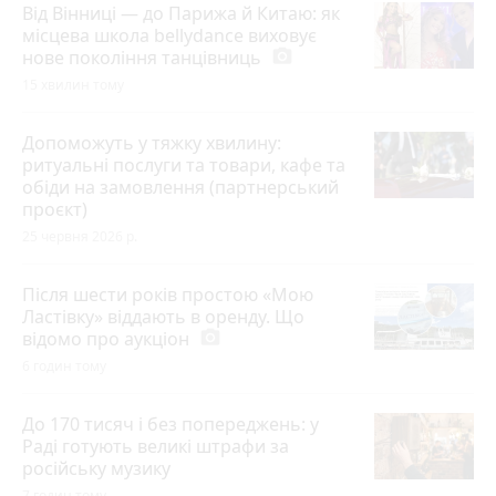
Від Вінниці — до Парижа й Китаю: як
місцева школа bellydance виховує
нове покоління танцівниць
photo_camera
15 хвилин тому
Допоможуть у тяжку хвилину:
ритуальні послуги та товари, кафе та
обіди на замовлення (партнерський
проєкт)
25 червня 2026 р.
Після шести років простою «Мою
Ластівку» віддають в оренду. Що
відомо про аукціон
photo_camera
6 годин тому
До 170 тисяч і без попереджень: у
Раді готують великі штрафи за
російську музику
7 годин тому