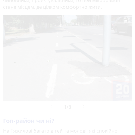
чиновники, проектувальники, то цей мікрорайон
стане місцем, де цілком комфортно жити.

Гоп-район чи ні?
На Тяжилові багато дітей та молоді, які спокійно