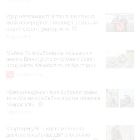
Удар незламності: історія захисника,
який повернувся з полону і розпочав
новий сезон Прем’єр-ліги
photo_camera
Вчора о 20:15
Майже 15 мільйонів на «плаваючі»
люки у Вінниці: хто отримав підряд і
чому місто відмовляється від старих
12
Вчора о 13:42
«Син занедужав після бойових травм,
то я сіла на комбайн»: відома співачка
збирає хліб
play_circle_filled
Вчора о 19:30
Квартири у Вінниці та майно на
десятки мільйонів: ДБР оголосило