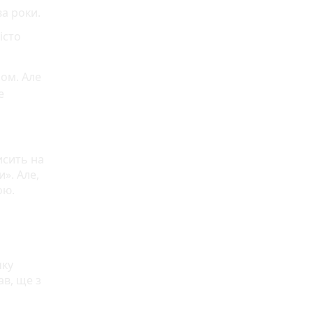
а роки.
істо
ом. Але
е
исить на
». Але,
ою.
чку
ав, ще з