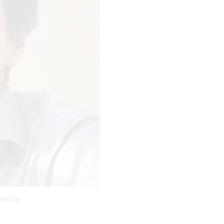
ли б ще