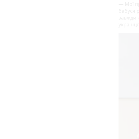
— Мої пр
бабуся 
завжди к
українц