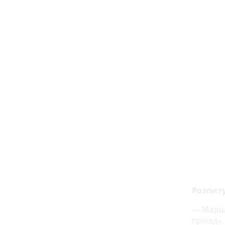
Розпиту
— Маршр
проїзд».