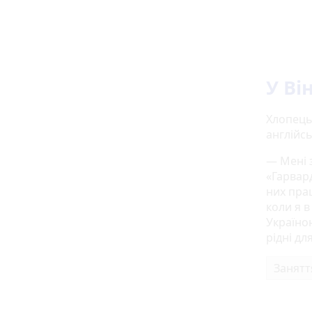
У Ві
Хлопець
англійсь
— Мені 
«Гарвард
них пра
коли я в
Україно
рідні дл
Занятт