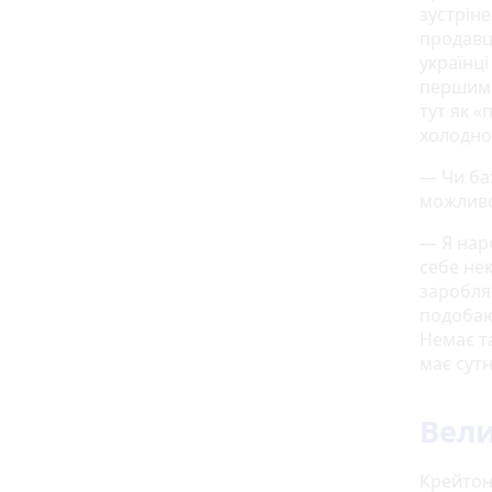
зустріне
продавц
українці
першими.
тут як «
холодно.
— Чи ба
можливо
— Я нар
себе нек
заробля
подобаю
Немає т
має сутн
Вели
Крейтон