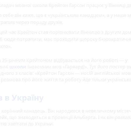
ладач мовної школи Крейтон Гарсон працює у Вінниці дв
 себе він каже, що є «українським канадцем», а у наше м
рапив через пораду друзів.
цей час Крейтон став порівнювати Вінницю з другим дом
б сюди потрапити, має проходити щороку бюрократичн
кло».
з 25-річним Крейтоном відбувається на його роботі — у
енні
школи
іноземних мов «Гарвард!». Тут його постер в
дного з класів: «Крейтон Гарсон — носій англійської мови
 розмова про його життя та роботу йде тільки українськ
в в Україну
 корінний канадець. Він народився в невеличкому місте
йк, що знаходиться в провінції Альберта. І як він розказ
тів завітати до України.