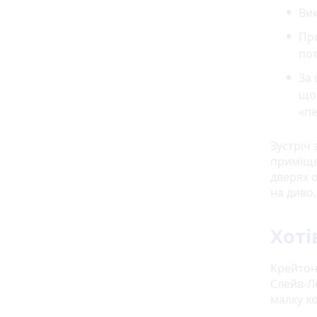
Вик
Про
пот
За 
що
«пе
Зустріч 
приміщ
дверях о
на диво,
Хоті
Крейтон
Слейв-Ле
малку хо