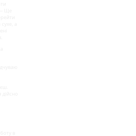
ати
 — Ще
перейти
 сухе, а
ені
в.
та
ідчуваю
єш.
я дійсно
боту в