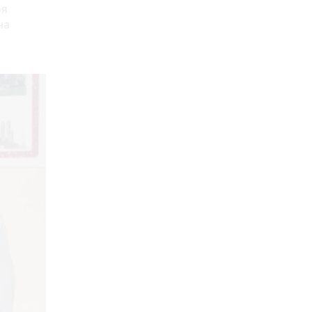
оя
на