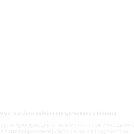
ємо, що його найбільше здивувало у Вінниці.
утки. Було дуже дивно, коли мене «просили передати г
 А потім попросили передати решту! У Канаді такого не