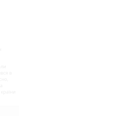
ч
оли
ився в
сно,
за
 країни