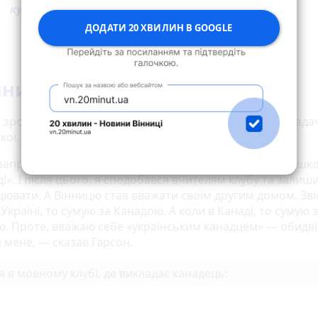
куди українці можуть їхати без візи
ДОДАТИ 20 ХВИЛИН В GOOGLE
нниці наче «під водою»
 зрозумів, що зможе знайти роботу у Вінниці як виклада
кої, бо є носієм мови.
запропонували поїхати у літній табір разом з групою шк
!». І після цього, я сподобався вчителям клубу та залиш
цювати. А Вінницю став вважати своїм другим домом. Зві
 Україні, то сумую за Канадою. А коли в Канаді, то сумую 
ю. Проте, вважаю себе «українським канадцем» — обидві
я мене, — сказав Гарсон.
я в мовному клубі, де викладає канадець: