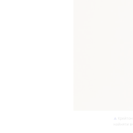
Крейтон 
найняти вч