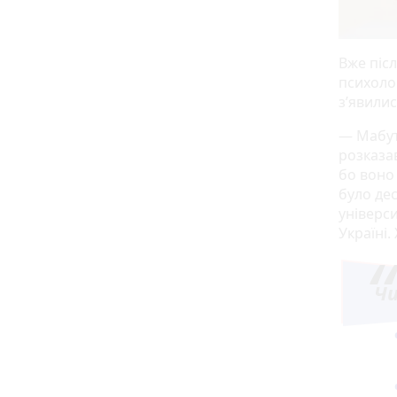
Вже піс
психолог
з’явилис
— Мабуть
розказав
бо воно 
було дес
універс
Україні.
Ч