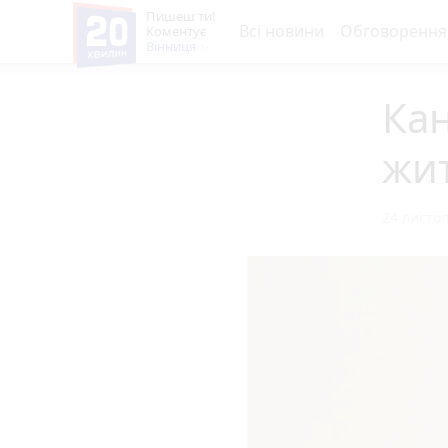
Пишеш ти!
Всі новини
Обговорення
Коментує
Вінниця
Кан
жит
24 листоп