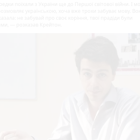
едки поїхали з України ще до Першої світової війни. І м
розмовляє українською, хоча вже трохи забуває мову. Во
азала: не забувай про своє коріння, твої прадіди були
ями, — розказав Крейтон.