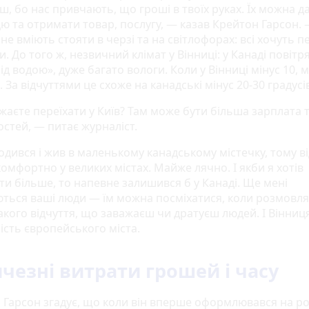
ш, бо нас привчають, що гроші в твоїх руках. Їх можна д
ю та отримати товар, послугу, — казав Крейтон Гарсон.
 не вміють стояти в черзі та на світлофорах: всі хочуть 
 До того ж, незвичний клімат у Вінниці: у Канаді повітря
під водою», дуже багато вологи. Коли у Вінниці мінус 10, м
 За відчуттями це схоже на канадські мінус 20-30 градусі
жаєте переїхати у Київ? Там може бути більша зарплата 
стей, — питає журналіст.
одився і жив в маленькому канадському містечку, тому в
омфортно у великих містах. Майже лячно. І якби я хотів
ти більше, то напевне залишився б у Канаді. Ще мені
ться ваші люди — їм можна посміхатися, коли розмовля
акого відчуття, що заважаєш чи дратуєш людей. І Вінниц
ість європейського міста.
чезні витрати грошей і часу
 Гарсон згадує, що коли він вперше оформлювався на ро