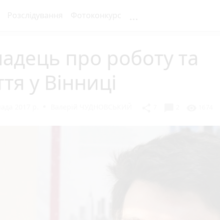
...
Розслідування
Фотоконкурс
адець про роботу та
тя у Вінниці
ада 2017 р.
Валерій ЧУДНОВСЬКИЙ
chat_bubble
share
visibility
7
2
1674